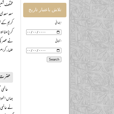
مختلف شعبو
تلاش باعتبار تاریخ
سعد سعدی 
کریم کے تر
ابتدائی
کر پڑھنا ا
نے عصر کی ن
انتہائی
علماء کرام
حضرت مو
عالمی 
جہاں انہو
نے عالمی م