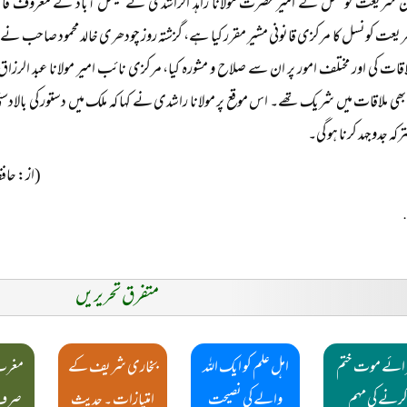
ن شریعت کونسل کے امیر حضرت مولانا زاہد الراشدی نے فیصل آباد کے معروف قانون 
یعت کونسل کا مرکزی قانونی مشیر مقرر کیا ہے، گزشتہ روز چودھری خالد محمود صاحب نے مولا
لاقات کی اور مختلف امور پر ان سے صلاح و مشورہ کیا، مرکزی نائب امیر مولانا عبد الرزا
ھی ملاقات میں شریک تھے۔ اس موقع پر مولانا راشدی نے کہا کہ ملک میں دستور کی بالاد
ترکہ جدوجہد کرنا ہو گی۔
(از: حافظ دا
متفرق تحریریں
ئے موت ختم
اہل علم کو ایک اللہ
بخاری شریف کے
مغرب
رنے کی مہم
والے کی نصیحت
امتیازات ۔ حدیث
صرف 