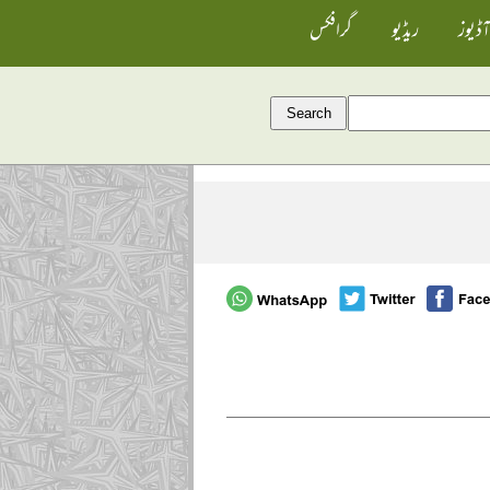
آڈیوز
ریڈیو
گرافکس