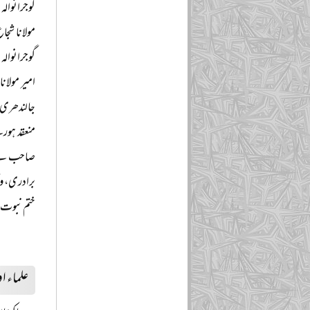
گوجرانوالہ 
گوجرانوالہ
امیر مولان
جالندھری 
صاحب نے فر
برادری، و
ختم نبوت کے
علماء او