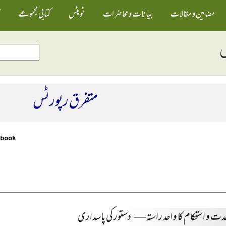
مضامین و مقالات
بیانات و محاضرات
ٹویٹس
کتابی مجموعے
متفرق رپورٹس
دت و استحکام کا واحد راستہ — دستور کی پاسداری