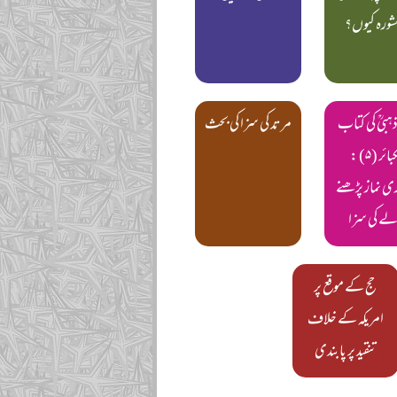
مشورہ کیوں؟
ذہبیؒ کی کتاب
مرتد کی سزا کی بحث
الکبائر (۵) :
ی نماز پڑھنے
لے کی سزا
حج کے موقع پر
امریکہ کے خلاف
تنقید پر پابندی