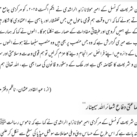
پاکستان شریعت کونسل کے امیر مولانا 
ہوئے کہا کہ اس وقت ہم قومی ماحول میں جس خلفشار اور باہمی بے اعتمادی کا شکار ہیں 
یے ہمیں گروہی اور طبقاتی مفادات کے حصار سے نکلنا ہو گا۔ انہوں نے کہا کہ ہمارے حکمر
 سے میری گزارش ہے کہ وہ جس منصب پر بھی ہیں وہ منصب سنبھالتے ہوئے انہوں نے جو 
 کے دائرہ میں اپنے فرائض سرانجام دینے کا عزم کر لیں تو ہم قومی وحدت و سلامتی اور سر
ین و شریعت کا تقاضہ بھی ہے اور ملک کے دستور و قانون کی صدا بھی ہے، اللہ تعالیٰ 
(از: عبد القادر عثمان، ناظم دفتر مرکزی جا
عتی دفاعِ شعائر اللہ سیمینار‘‘
ن شریعت کونسل کے مرکزی امیر مولانا زاہد الراشدی نے کہا ہے کہ ناموسِ رسالت ﷺ ک
د بات ہے کہ اس طرح کے حساس دینی و ملی معاملات سوشل میڈیا کی سطح سے نکل کر علمی اور