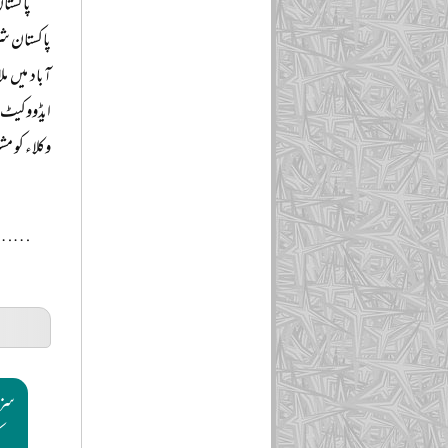
پاکستا
پاکستان شر
آباد میں م
ایڈووکیٹ ب
وکلاء کو مش
……
سزا
ک