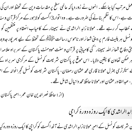
 عمل مرتب کیا جا سکے۔ انہوں نے زور دیا کہ عالمی سطح پر مقدساتِ دین کے تحفظ اور ان 
اہم ضرورت ہے، اس کا نظم بنانے کی ضرورت ہے۔ وہ اتوار 3 اگس
 خطاب کر رہے تھے۔ مولانا زاہد الراشدی نے سیمینار کے کامیاب انعقاد پر منتظمین کو مب
سل ہر پلیٹ فارم پر دینی شعائر اور ناموسِ رسالت ﷺ کے تحفظ کے لیے بھرپور جدوجہ
ی دفاعِ شعائر اللہ سیمینار‘‘ کی کامیابی پر قرآن و سنت موومنٹ پاکستان کے سربراہ علامہ 
ر ممکن تعاون کا یقین دلایا۔ اس موقع پر پاکستان شریعت کونسل کے مرکزی سربراہ ک
یکرٹری جنرل مولانا قاری محمد عثمان رمضان، پاکستان شریعت کونسل گجرانوالہ کے امیر 
، عبدالقادر عثمان اور مولانا حافظ محمد دانیال شامل تھے۔
(از: حافظ نصر الدین خان عمر، امیر پاکستان شریعت 
زاہد الراشدی کا ایک روزہ دورۂ کراچی
ن شریعت کونسل کے امیر مولانا زاہد الراشدی نے آٹھ اگست کو کراچی کا ایک روزہ دورہ کیا 