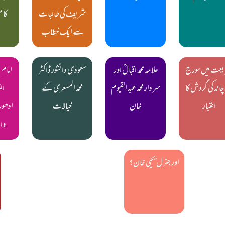
شریف کی طالبات
کا 
سے ایک خطاب
عت میں سورج
علامہ محمد اقبالؒ اور
سعودی دانشور ڈاکٹر
امام 
چاند کی گردش کا
سردار محمد عبد القیوم
محمد المسعری کے
اعتبار
خان
خیالات
ادھور
وا
اور جنرل یحیٰی خان؟