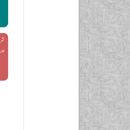
شری
اور 