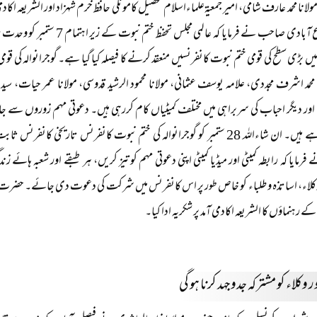
مولانا محمد عارف شامی، امیر جمعیۃعلماءاسلام تحصیل کامونکی حافظ خرم شہزاد اور الشریعہ اکاد
 میں بڑی سطح کی قومی ختم نبوت کانفرنسیں منعقد کرنے کا فیصلہ کیا گیا ہے۔ گوجرانوالہ کی ق
ا محمد اشرف مجددی، علامہ یوسف عثمانی، مولانا محمود الرشید قدوسی، مولانا عمر حیات، سید ا
اور دیگر احباب کی سربراہی میں مختلف کمیٹیاں کام کررہی ہیں۔ دعوتی مہم زوروں س
منعقد ہورہے ہیں۔ ان شاءاللہ 28 ستمبر کو گوجرانوالہ کی ختم نبوت کانفرنس تاری
مایا کہ رابطہ کمیٹی اور میڈیا کمیٹی اپنی دعوتی مہم کو تیز کریں، ہر طبقے اور شعبہ ہائ
کلاء، اساتذہ و طلباء کو خاص طور پر اس کانفرنس میں شرکت کی دعوت دی جائے۔ حضرت م
 رہنماؤں کا الشریعہ اکادمی آمد پر شکریہ ادا کیا۔
ر وکلاء کو مشترکہ جدوجہد کرنا ہو گی