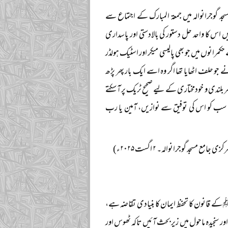
زاہد الراشدی نے یکم اگست ۲۰۲۵ء کو مرکزی جامع مسجد گوجرانوالہ میں جمعۃ المبارک کے اجتماع سے
اس کا واحد حل دستور کی بالادستی اور پاسداری
انوں میں جو بھی پالیسی میکر اور اسٹیک ہولڈر
حلف اٹھایا تھا اگر وہ اسے ایک بار پھر پڑھ
بلندی و خودمختاری کے لیے صحیح ٹریک پر آ سکتے
ہم سب کو اس کی توفیق سے نوازیں، آمین یا رب
مع مسجد گوجرانوالہ۔ ۲ اگست ۲۰۲۵ء)
ے قانون کا تحفظ ایمان کا بنیادی تقاضہ ہے،
 سنجیدہ ماحول میں زیر بحث آئیں تاکہ ٹھوس اور