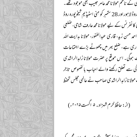
می کے ناظم مولانا محمد عامر حبیب بھی موجود تھے۔
مولانا شجاع آبادی صاحب نے فرمایا کہ عالمی مجلس تحفظ ختم نبوت کے زیر اہتمام 7 ستمبر کو وحدت روڈ لاہور اور 28 ستمبر کو مِنی اسٹیڈیم شیخوپورہ روڈ
ومی کانفرنس کے لیے مولانا محمد عارف شامی، ضلعی
حمد حسن زید، قاری عبدالغفور، مولانا ہدایت اللہ
ے جاری ہے، ضلع بھر میں چھوٹے بڑے اجتماعات
خی کانفرنس ثابت ہوگی۔ اس موقع پر حضرت مولانا زاہدالراشدی
ے زندگی سے تعلق رکھنے والے احباب بالخصوص تاجر
ولانا زاہدالراشدی صاحب نے عالمی مجلس تحفظ
(از: حافظ خرم شہزاد۔ ۵ اگست ۲۰۲۵ء)