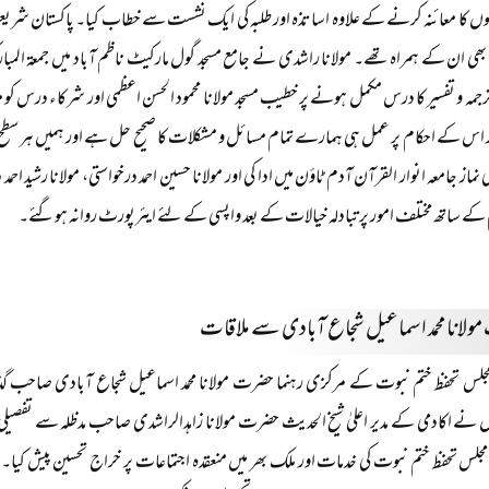
ں کا معائنہ کرنے کے علاوہ اساتذہ اور طلبہ کی ایک نشست سے خطاب کیا۔ پاکستان شریع
بھی ان کے ہمراہ تھے۔ مولانا راشدی نے جامع مسجد گول مارکیٹ ناظم آباد میں جمعۃ
جمہ و تفسیر کا درس مکمل ہونے پر خطیب مسجد مولانا محمود الحسن اعظمی اور شرکاء درس کو م
ور اس کے احکام پر عمل ہی ہمارے تمام مسائل و مشکلات کا صحیح حل ہے اور ہمیں ہر سطح پر 
ماز جامعہ انوار القرآن آدم ٹاؤن میں ادا کی اور مولانا حسین احمد درخواستی، مولانا رشید احمد 
 کے ساتھ مختلف امور پر تبادلہ خیالات کے بعد واپسی کے لئے ایئرپورٹ روانہ ہوگئے۔
لانا محمد اسماعیل شجاع آبادی سے ملاقات
مجلس تحفظ ختم نبوت کے مرکزی رہنما حضرت مولانا محمد اسماعیل شجاع آبادی صاحب گذشت
ں نے اکادمی کے مدیر اعلیٰ شیخ الحدیث حضرت مولانا زاہدالراشدی صاحب مدظلہ سے تفصی
جلس تحفظ ختم نبوت کی خدمات اور ملک بھر میں منعقدہ اجتماعات پر خراج تحسین پیش کیا۔ 