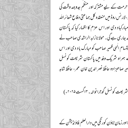
کی حرمت کے لیے مشترکہ اور منظم جدوجہد وقت کی
ت کو لاہور کے مرکز قرآن و سنہ، لارنس روڈ میں منعقدہ کل جماعتی دفاعِ شعائرِ اللہ
ارکباد دی اور اس عزم کا اظہار کیا کہ پاکستان
د جاری ہے گی۔ مولانا زاہد الراشدی صاحب نے
ابتسام الٰہی ظہیر صاحب کو مبارک باد دی اور اس
ے ہمراہ شریک وفد میں پاکستان شریعت کونسل
صاحبزادہ حافظ نصر الدین خان عمر، حافظ شاہد
کونسل گوجرانوالہ۔ ۳ اگست ۲۰۲۵ء)
اور زمان ٹاؤن کورنگی میں دارالعلم فاؤنڈیشن کے