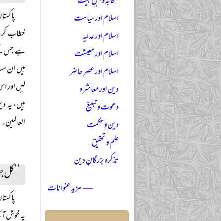
صحابہؓ و اہلِ بیتؓ
اسلام اور سیاست
خطاب کرتے 
اسلام اور عدلیہ
ہے جس کے ل
اسلام اور معیشت
ہیں ان سب
اسلام اور عصرِ حاضر
لیں اور اس
دین اور معاشرہ
ہیں، یہ د
دعوت و تبلیغ
العالمین۔
دین و حکمت
علم و تحقیق
تذکرہ بزرگانِ دین
’’کل جما
— مزید عنوانات
پاکستا
یہ خوش آئن