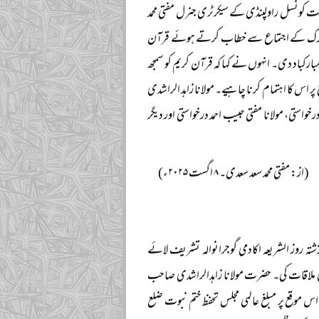
ت کونسل راولپنڈی کے سیکرٹری جنرل مفتی محمد
 المبارک کے اجتماع سے خطاب کرتے ہوئے قرآن
بارکباد دی۔ انہوں نے کہا کہ قرآن کریم کو سمجھ
اس کا اہتمام کرنا چاہیے۔ مولانا زاہد الراشدی
درخواستی، مولانا مفتی حبیب احمد درخواستی اور دیگر
(از: مفتی محمد سعد سعدی۔ ۸ اگست ۲۰۲۵ء)
ہ روز الشریعہ اکادمی گوجرانوالہ تشریف لائے
لی ملاقات کی۔ حضرت مولانا زاہدالراشدی صاحب
اس موقع پر مبلغ عالمی مجلس تحفظ ختم نبوت ضلع