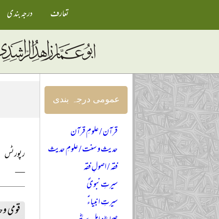
تعارف
درجہ بندی
عمومی درجہ بندی
قرآن / علومِ قرآن
حدیث و سنت / علومِ حدیث
رپورٹس
فقہ / اصولِ فقہ
—
سیرتِ نبویؐ
سیرتِ انبیاءؑ
قومی وح