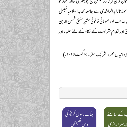
دان ریٹائرڈ سیشن جج چودھری خالد محمود کو
نا زاہد الراشدی سے جامعہ محمدیہ اسلامیہ فیصل
ق صاحب اور صوبائی قانونی مشیر مفتی شمس الدین
ستی اور نظام شریعت کے نفاذ کے لئے علماء اور
نیال عمر، شریکِ سفر۔ ۷ اگست ۲۰۲۵ء)
 کے سامنے
جناب رسول کریمؐ کی
سپر اندازی
دس نصیحتیں