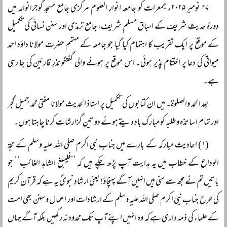
۲۷ نومبر ۲۰۲۵ء جمعرات کو جامعہ انوار العلوم مرکزی جامع مسجد گوجرانوالہ میں
دورۂ حدیث شریف کے اسباق مسلم شریف، جامع ترمذی اور سنن نسائی کی تکمیل
کے موقع پر ایک تقریب کا اہتمام کیا گیا جو جامعہ کے مہتمم حضرت مولانا داؤد احمد
میواتی کی دعا پر اختتام پذیر ہوئی۔ اس موقع پر ہونے والی گفتگو نذرِ قارئین کی جا رہی
ہے۔
بعد الحمد والصلوٰۃ۔ میں ان کتابوں کی تکمیل پر استاذ الحدیث مولانا مفتی محمد جمیل گجر
اور تمام اساتذہ و طلبہ کو مبارک باد دیتے ہوئے دو تین گزارشات کرنا چاہتا ہوں۔
(۱) احادیث مبارکہ کے بارے میں جناب نبی اکرم صلی اللہ علیہ وسلم کے حجۃ
الوداع کے خطاب میں یہ ہدایت آپ پڑھ چکے ہیں کہ ’’فلیبلغ الشاہد الغائب‘‘ جو
باتیں تم نے مجھ سے سنی ہیں انہیں آگے پہنچاؤ! یعنی ارشادِ نبویؐ یہ ہے کہ قرآن کریم
کی طرح جناب نبی اکرم صلی اللہ علیہ وسلم کے ارشادات اور اعمال و سنن بھی امت
کے علماء کی ذمہ داری ہے کہ وہ انہیں اپنے آپ تک محدود نہ رکھیں بلکہ آگے جہاں