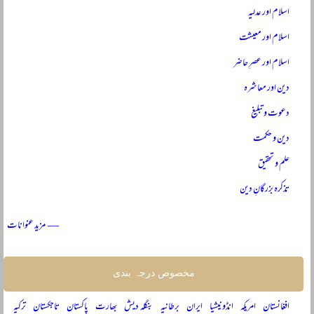
اسلام اور عدلیہ
اسلام اور معیشت
اسلام اور عصرِ حاضر
دین اور معاشرہ
دعوت و تبلیغ
دین و حکمت
علم و تحقیق
تذکرہ بزرگانِ دین
— مزید عنوانات
مخصوص درجہ بندی
افغانستان
امریکہ
انڈونیشیا
ایران
برطانیہ
بنگلہ دیش
بھارت
پاکستان
تاجکستان
ترکیہ