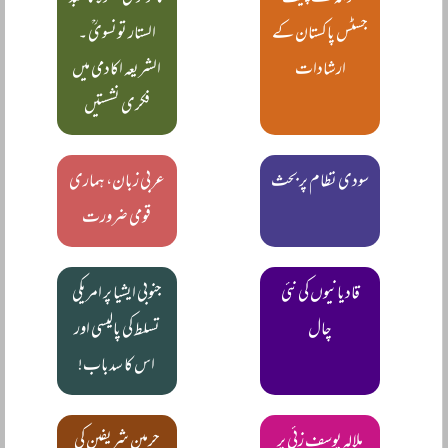
جسٹس پاکستان کے
الستار تونسویؒ ۔
ارشادات
الشریعہ اکادمی میں
فکری نشستیں
سودی نظام پر بحث
عربی زبان، ہماری
قومی ضرورت
قادیانیوں کی نئی
جنوبی ایشیا پر امریکی
چال
تسلط کی پالیسی اور
اس کا سدباب!
ملالہ یوسف زئی پر
حرمین شریفین کی