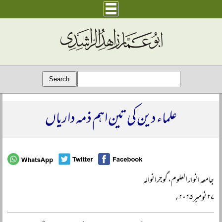
علماء دین کی تین اہم ذمہ داریاں
جامعہ انوار العلوم، گوجرانوالہ
۲۷ نومبر ۲۰۲۵ء