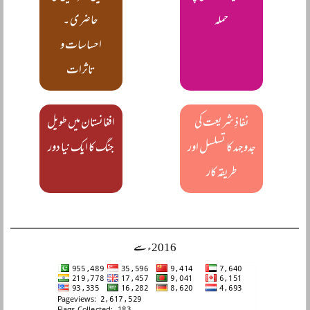
حملہ
حاضری ۔
احساسات و
تاثرات
نفاذِ شریعت کی
افغانستان میں طویل
جدوجہد کا تسلسل اور
جنگ کا ایک نیا دور
طریقہ کار
2016ء سے