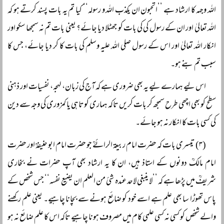
اللہ وجہہ کا ارشاد ہے ’’اتحبون ان یکذب اللہ و رسولہ‘‘ کیا تم یہ بات پسند کرتے ہو کہ
اللہ تعالیٰ اور ان کے رسول کی کی بات کو جھٹلا دیا جائے؟ یعنی بات تم نہ سمجھا سکو اور
انکار اللہ تعالیٰ اور اس کے رسول صلی اللہ علیہ وسلم کی بات کا کر دیا جائے، جس کا
سبب تم بنے ہو۔
اس لیے ہمارے لیے یہ بھی ضروری ہے کہ آج کی زبان، لہجہ، نفسیات اور ذہنی
سطح کو بھی اچھی طرح سمجھ کر بات کریں تاکہ ہماری کوتاہی یا کمزوری کی وجہ سے دین
کی کسی بات کا انکار نہ ہو جائے۔
(۳) تیسری بات کہ حضرت امام ربیعۃ الرائےؒ جو حضرت امام ابو حنیفہؒ اور حضرت
امام مالکؒ دونوں کے استاذ ہیں، ان کا یہ ارشاد بھی آپ حضرات نے بخاری
شریفؒ میں پڑھا ہے کہ ’’لا ینبغی لاحد عندہ شئ من العلم ان یضیع نفسہ‘‘ جس شخص کے
پاس تھوڑا سا بھی علم ہے اسے خود کو ضائع ہونے سے بچانا چاہیے۔ یعنی علم رکھنے
والے شخص کو کسی نہ کسی علمی کام میں مصروف ہونا چاہیے تاکہ اس کا علم ضائع نہ ہو