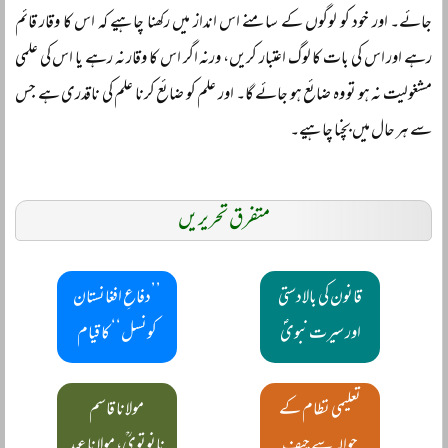
جائے۔ اور خود کو لوگوں کے سامنے اس انداز میں رکھنا چاہیے کہ اس کا وقار قائم
رہے اور اس کی بات کا لوگ اعتبار کریں، ورنہ اگر اس کا وقار نہ رہے یا اس کی علمی
مشغولیت نہ ہو تو وہ ضائع ہو جائے گا۔ اور علم کو ضائع کرنا علم کی ناقدری ہے جس
سے ہر حال میں بچنا چاہیے۔
متفرق تحریریں
قانون کی بالادستی
’’دفاعِ افغانستان
اور سیرت نبویؐ
کونسل‘‘ کا قیام
تعلیمی نظام کے
مولانا قاسم
حوالہ سے چیف
نانوتویؒ، مولانا عبد