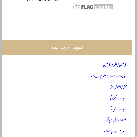
عمومی درجہ بندی
قرآن / علومِ قرآن
حدیث و سنت / علومِ حدیث
فقہ / اصولِ فقہ
سیرتِ نبویؐ
سیرتِ انبیاءؑ
صحابہؓ و اہلِ بیتؓ
اسلام اور سیاست