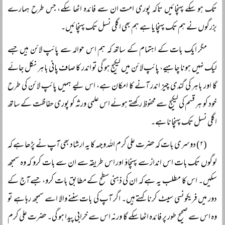
تک ہو سکے پہنچائیں تاکہ پوری امت ان سے فائدہ اٹھا سکے، جس طرح ہمارے
بزرگوں نے ہم تک پہنچایا ہے ہم بھی اگلی نسل تک پہنچائیں۔
مگر ایک بات کے اہتمام کے ساتھ کہ ہم اس حوالہ سے پائپ لائن ہیں جسے
لیک نہیں ہونا چاہیے، پائپ لائن میں لیکیج ہو گی تو اندر کا صاف پانی باہر نکل جائے
گا اور باہر کی گندی چیز اندر آنے کا امکان ہے، اس لیے ہمیں پائپ لائن کی طرح
خود کو ہر قسم کی لیکیج سے محفوظ رکھتے ہوئے اس علمی ورثہ کو پوری حفاظت کے ساتھ
اگلی نسل تک پہنچانا ہے۔
(۲) دوسری بات کہ حضرت علی کرم اللہ وجہہ کا یہ ارشاد بھی آپ نے پڑھا ہے کہ
لوگوں تک بات اس انداز سے پہنچاؤ اور اس طریقہ سے ان سے بات کرو کہ وہ سمجھ
سکیں۔ اس کا مطلب یہ ہے کہ ان کی ذہنی سطح کے مطابق بات کرو، جسے آج کے
دور میں فریکونسی سیٹ کرنا کہتے ہیں۔ اگر آپ کی بات سننے والا اسے سمجھ رہا ہے تو
وہ اس سے صحیح طور پر فائدہ اٹھا سکے گا ورنہ اس سے خرابی پیدا ہو گی۔ حضرت علی کرم