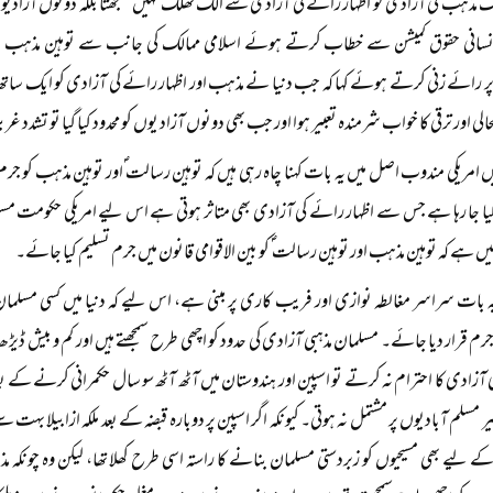
لک مذہب کی آزادی کو اظہار رائے کی آزادی سے الگ تھلگ نہیں سمجھتا بلکہ دونوں آزادی
 انسانی حقوق کمیشن سے خطاب کرتے ہوئے اسلامی ممالک کی جانب سے توہین مذہب اور 
ر رائے زنی کرتے ہوئے کہا کہ جب دنیا نے مذہب اور اظہار رائے کی آزادی کو ایک ساتھ
الی اور ترقی کا خواب شرمندہ تعبیر ہوا اور جب بھی دونوں آزاد یوں کو محدود کیا گیا تو تش
میں امریکی مندوب اصل میں یہ بات کہنا چاہ رہی ہیں کہ توہین رسالت ؐاور توہین مذہب کو جرم
ا جا رہا ہے جس سے اظہار رائے کی آزادی بھی متاثر ہوتی ہے اس لیے امریکی حکومت مس
ہیں ہے کہ توہین مذہب اور توہین رسالت ؐ کو بین الاقوامی قانون میں جرم تسلیم کیا جائے۔
ہ بات سراسر مغالطہ نوازی اور فریب کاری پر مبنی ہے، اس لیے کہ دنیا میں کسی مسلما
رم قرار دیا جائے۔ مسلمان مذہبی آزادی کی حدود کو اچھی طرح سمجھتے ہیں اور کم و بیش ڈ
بی آزادی کا احترام نہ کرتے تو اسپین اور ہندوستان میں آٹھ آٹھ سو سال حکمرانی کرنے کے 
مسلم آبادیوں پر مشتمل نہ ہوتی۔ کیونکہ اگر اسپین پر دوبارہ قبضہ کے بعد ملکہ ازابیلا بہت سے
ے لیے بھی مسیحیوں کو زبردستی مسلمان بنانے کا راستہ اسی طرح کھلا تھا، لیکن وہ چونکہ