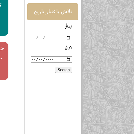
ق
تلاش باعتبار تاریخ
ابتدائی
انتہائی
حضر
سب