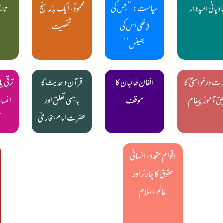
ادیانی امیدوار
سیاست: ’’جس کی
محمودؒ ، ایک بذلہ سنج
تاری
لاٹھی اس کی
شخصیت
بھینس‘‘
ت درخواستیؒ کا
افغان طالبان کا
قرآن و حدیث کا
ترقی یا
ق آموز پیغام
موقف
باہمی تعلق اور
انسان
حضرت امام بخاریؒ
اقوام متحدہ، انسانی
حقوق کا چارٹر اور
عالمِ اسلام