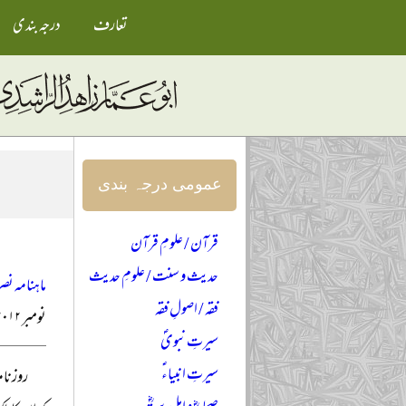
تعارف
درجہ بندی
عمومی درجہ بندی
قرآن / علومِ قرآن
حدیث و سنت / علومِ حدیث
ماہنامہ نصر
فقہ / اصولِ فقہ
نومبر ۲۰۱۲ء
سیرتِ نبویؐ
سیرتِ انبیاءؑ