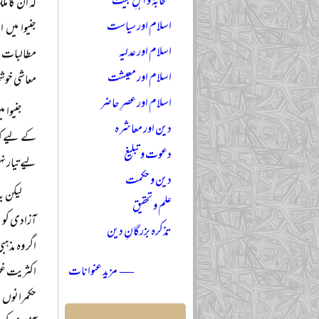
صحابہؓ و اہلِ بیتؓ
کہ ان کا م
اسلام اور سیاست
جنیوا میں
اسلام اور عدلیہ
مطالبات پ
اسلام اور معیشت
معاشی خوشح
اسلام اور عصرِ حاضر
جنیوا 
دین اور معاشرہ
کے لیے کی
دعوت و تبلیغ
لیے تیار ن
دین و حکمت
لیکن ی
علم و تحقیق
آزادی کو ج
تذکرہ بزرگانِ دین
اگر وہ مذہ
— مزید عنوانات
اکثریت غیر 
حکمرانوں ک