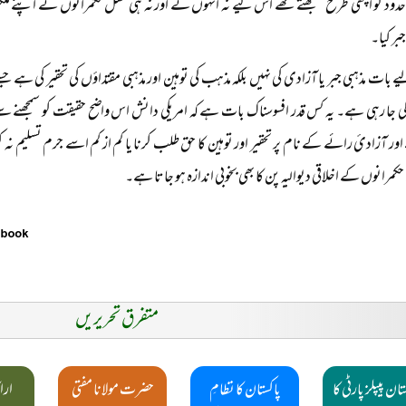
حدود کو اچھی طرح سمجھتے تھے اس لیے نہ انہوں نے اور نہ ہی مغل حکمرانوں نے اپنے م
جبر کیا۔
 بات مذہبی جبر یا آزادی کی نہیں بلکہ مذہب کی توہین اور مذہبی مقتداؤں کی تحقیر کی ہے جسے
ا رہی ہے۔ یہ کس قدر افسوسناک بات ہے کہ امریکی دانش اس واضح حقیقت کو سمجھنے سے 
ور آزادیٔ رائے کے نام پر تحقیر اور توہین کا حق طلب کرنا یا کم از کم اسے جرم تسلیم ن
کمرانوں کے اخلاقی دیوالیہ پن کا بھی بخوبی اندازہ ہو جاتا ہے۔
متفرق تحریریں
تان پیپلز پارٹی کا
پاکستان کا نظامِ
حضرت مولانا مفتی
ارا