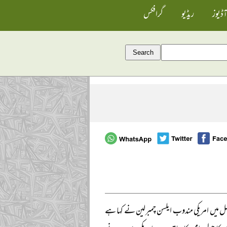
آڈیوز
ریڈیو
گرافکس
کی انسانی حقوق کونسل میں امریکی مندوب ایلسن چمبرلین نے کہا ہے