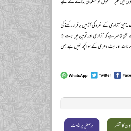
لکوں میں غیر مسلموں کو مسلمان بنانے کے لیے
 مذہبی آزادی کے نعرہ کی آڑ میں برقرار رکھنے کی
بھی قاصر ہے کہ آزادی اور توہین میں بہت بڑا
ہ کرنا ضد اور ہٹ دھرمی کے سوا کچھ نہیں ہے جس
کان کا مختصر
برصغیر پر ایسٹ