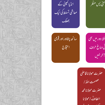
خی پس منظر
انڈیا کمپنی کے
معاشی تسلط کی ایک
جھلک
فتہ دور میں بھی
سانحۂ پشاور اور قومی
ی دماغ حرفِ
احتجاج
آخر نہیں
حضرت مولانا قاضی
عصمت اللہؒ /
حضرت مولانا محمد
الطافؒ / مولانا