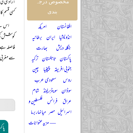
آزادی کی 
مخصوص درجہ
کسی قسم کا 
بندی
اس لیے
افغانستان
امریکہ
کوشش کی ج
انڈونیشیا
ایران
برطانیہ
فاصلہ ہے ا
بنگلہ دیش
بھارت
سے مغربی ح
پاکستان
تاجکستان
ترکیہ
جنوبی افریقہ
چیچنیا
چین
روس
سعودی عرب
سوڈان
سویٹزرلینڈ
شام
عراق
فرانس
فلسطین و
اسرائیل
مصر
میانمار برما
— مزید عنوانات
پاکس