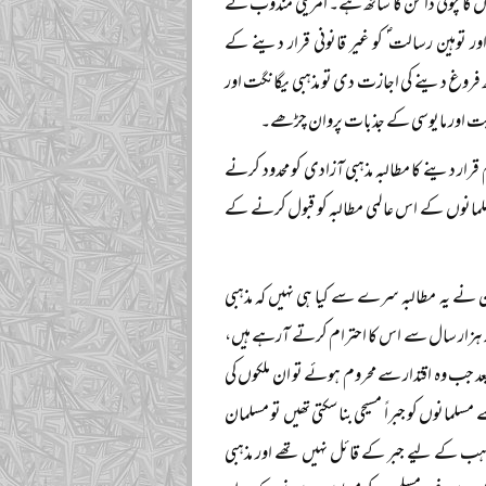
وں کا چولی دامن کا ساتھ ہے۔ امریکی مندوب نے
توہین رسالت ؐ کو غیر قانونی قرار دینے کے
 فروغ دینے کی اجازت دی تو مذہبی یگانگت اور
دد غربت اور مایوسی کے جذبات پروان چڑھے۔
 قرار دینے کا مطالبہ مذہبی آزادی کو محدود کرنے
لمانوں کے اس عالمی مطالبہ کو قبول کرنے کے
ن نے یہ مطالبہ سرے سے کیا ہی نہیں کہ مذہبی
یڑھ ہزار سال سے اس کا احترام کرتے آرہے ہیں،
بعد جب وہ اقتدار سے محروم ہوئے تو ان ملکوں کی
 مسلمانوں کو جبراً مسیحی بنا سکتی تھیں تو مسلمان
 مذہب کے لیے جبر کے قائل نہیں تھے اور مذہبی