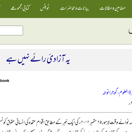
مضامین و مقالات
بیانات و محاضرات
ٹویٹس
کتابی مجموعے
یہ آزادیٔ رائے نہیں ہے
ۃ العلوم، گوجرانوالہ
روزنامہ نوائے وقت لاہور ۲۵ ستمبر ۲۰۱۲ء کی ایک خبر کے مطابق اقوام متحدہ 