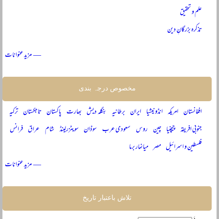
علم و تحقیق
تذکرہ بزرگانِ دین
— مزید عنوانات
مخصوص درجہ بندی
افغانستان
امریکہ
انڈونیشیا
ایران
برطانیہ
بنگلہ دیش
بھارت
پاکستان
تاجکستان
ترکیہ
جنوبی افریقہ
چیچنیا
چین
روس
سعودی عرب
سوڈان
سویٹزرلینڈ
شام
عراق
فرانس
فلسطین و اسرائیل
مصر
میانمار برما
— مزید عنوانات
تلاش باعتبار تاریخ