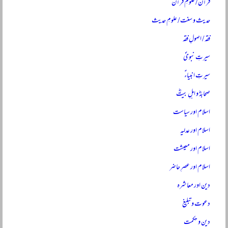
قرآن / علومِ قرآن
حدیث و سنت / علومِ حدیث
فقہ / اصولِ فقہ
سیرتِ نبویؐ
سیرتِ انبیاءؑ
صحابہؓ و اہلِ بیتؓ
اسلام اور سیاست
اسلام اور عدلیہ
اسلام اور معیشت
اسلام اور عصرِ حاضر
دین اور معاشرہ
دعوت و تبلیغ
دین و حکمت