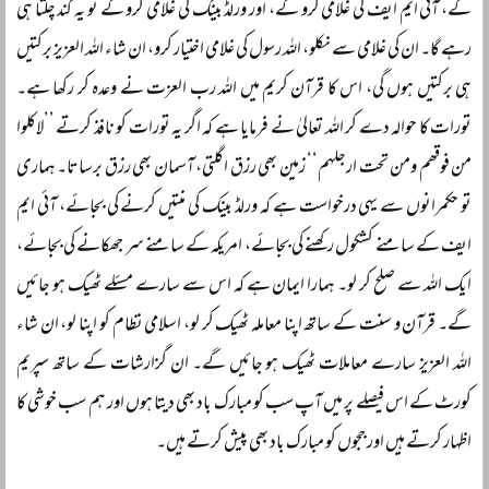
گے، آئی ایم ایف کی غلامی کرو گے، اور ورلڈ بینک کی غلامی کرو گے تو یہ گند چلتا ہی
رہے گا۔ ان کی غلامی سے نکلو، اللہ رسول کی غلامی اختیار کرو، ان شاء اللہ العزیز برکتیں
ہی برکتیں ہوں گی، اس کا قرآن کریم میں اللہ رب العزت نے وعدہ کر رکھا ہے۔
تورات کا حوالہ دے کر اللہ تعالیٰ نے فرمایا ہے کہ اگر یہ تورات کو نافذ کرتے ’’لاکلوا
من فوقھم ومن تحت ارجلہم‘‘ زمین بھی رزق اگلتی، آسمان بھی رزق برساتا۔ ہماری
تو حکمرانوں سے یہی درخواست ہے کہ ورلڈ بینک کی منتیں کرنے کی بجائے، آئی ایم
ایف کے سامنے کشکول رکھنے کی بجائے، امریکہ کے سامنے سر جھکانے کی بجائے،
ایک اللہ سے صلح کر لو۔ ہمارا ایمان ہے کہ اس سے سارے مسئلے ٹھیک ہو جائیں
گے۔ قرآن و سنت کے ساتھ اپنا معاملہ ٹھیک کر لو، اسلامی نظام کو اپنا لو، ان شاء
اللہ العزیز سارے معاملات ٹھیک ہو جائیں گے۔ ان گزارشات کے ساتھ سپریم
کورٹ کے اس فیصلے پر میں آپ سب کو مبارک باد بھی دیتا ہوں اور ہم سب خوشی کا
اظہار کرتے ہیں اور ججوں کو مبارک باد بھی پیش کرتے ہیں۔