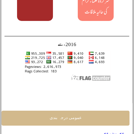
سرکردہ علماء کرام
کی حالیہ ملاقات
2016ء سے
عمومی درجہ بندی