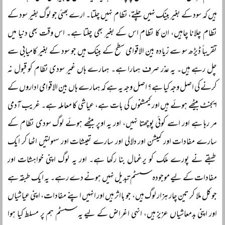
ہیں کہ سود کے بغیر بینک نہیں چلتے، نظام نہیں چلتا۔ ارے بھئی جو لوگ بغیر سود کے
نظام چلانا چاہیں، ان کا نظام اس کے بغیر بھی چلتا ہے۔ اس وقت بھی دنیا میں
تقریباً‌ ڈیڑھ سو سے زیادہ بین الاقوامی سطح کے بینک ہیں جو سود کے بغیر کامیابی سے
چل رہے ہیں۔ یہ عذر صرف ہمارا ہے۔ ہمارے ہاں غیر سودی نظام کو قبول نہ
کرنے کی اصل وجہ کیا ہے؟ اصل وجہ یہ ہے کہ ہمارے ہاں بین الاقوامی اداروں کے
ایجنٹ بیٹھے ہوئے ہیں اور کیمشنوں کی بات ہے، عیاشی کا معاملہ ہے۔ غریب آدمی
مر رہا ہے اور اسے کوئی پوچھتا نہیں، اور یہ اوپر بیٹھے ہوئے لوگ سودی نظام کے
سارے مفادات اور کمیشن اور دلالی اور سارے تعیشات اور سہولتیں اٹھا کر ایک
طبقے نے پورے ملک کو یرغمال بنا رکھا ہے۔ اور یہ لوگ اپنی خواہشات اور
مفادات کے لیے موجودہ سسٹم تبدیل نہیں ہونے دے رہے۔ یہ ایک طبقہ ہے
جو کل ملا کر تین چار ہزار لوگ ہیں، جو بااثر ہیں اور انہیں اپنے مفادات، اپنی عیاشیاں
اور اپنی بدمعاشیاں عزیز ہیں، انہی اغراض کے لیے یہ سسٹم ہم پر مسلط کیا ہوا