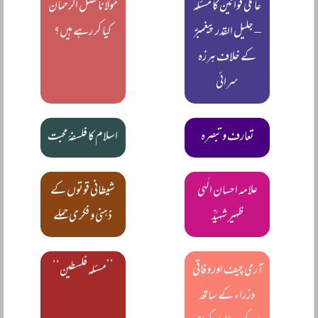
عائلی قوانین کا مسئلہ
مولانا فضل الرحمان
‒ جلیل القدر پیغمبرؑ
کیا کر رہے ہیں؟
کے خلاف ہرزہ
سرائی
تعارف و تبصرہ
اسلام کا فلسفۂ محبت
علامہ احسان الٰہی
شیطانی قوتوں کے
ظہیر شہیدؒ
ذہنی و فکری حملے
آرمی چیف اور وفاقی
’’مسئلہ فلسطین‘‘
وزراء کے ساتھ