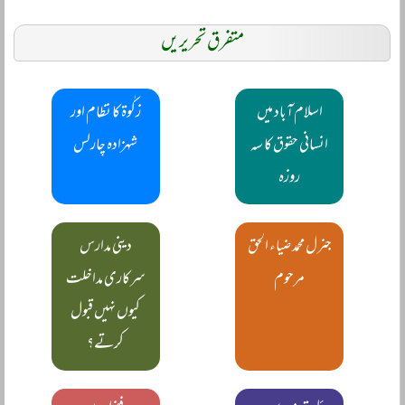
متفرق تحریریں
اسلام آباد میں
زکٰوۃ کا نظام اور
انسانی حقوق کا سہ
شہزادہ چارلس
روزہ
جنرل محمد ضیاء الحق
دینی مدارس
مرحوم
سرکاری مداخلت
کیوں نہیں قبول
کرتے؟