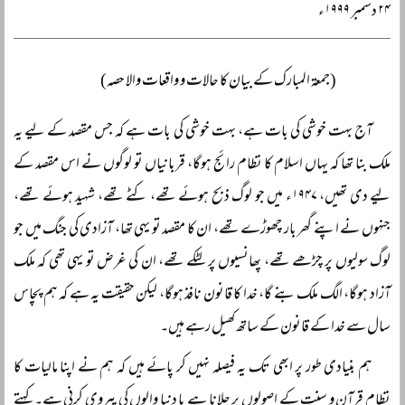
۲۴ دسمبر ۱۹۹۹ء
(جمعۃ المبارک کے بیان کا حالات و واقعات والا حصہ)
آج بہت خوشی کی بات ہے، بہت خوشی کی بات ہے کہ جس مقصد کے لیے یہ
ملک بنا تھا کہ یہاں اسلام کا نظام رائج ہوگا، قربانیاں تو لوگوں نے اس مقصد کے
لیے دی تھیں، ۱۹۴۷ء میں جو لوگ ذبح ہوئے تھے، کٹے تھے، شہید ہوئے تھے،
جنہوں نے اپنے گھر بار چھوڑے تھے، ان کا مقصد تو یہی تھا، آزادی کی جنگ میں جو
لوگ سولیوں پر چڑھے تھے، پھانسیوں پر لٹکے تھے، ان کی غرض تو یہی تھی کہ ملک
آزاد ہوگا، الگ ملک بنے گا، خدا کا قانون نافذ ہوگا، لیکن حقیقت یہ ہے کہ ہم پچاس
سال سے خدا کے قانون کے ساتھ کھیل رہے ہیں۔
ہم بنیادی طور پر ابھی تک یہ فیصلہ نہیں کر پائے ہیں کہ ہم نے اپنا مالیات کا
نظام قرآن و سنت کے اصولوں پر چلانا ہے یا دنیا والوں کی پیروی کرنی ہے۔ کہتے