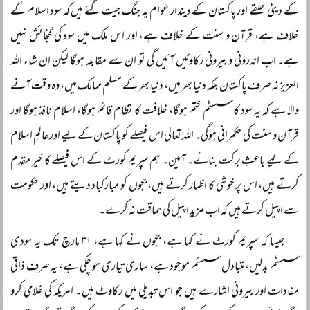
کے دینی حلقے اور پاکستان کے دیندار عوام یہ جنگ جیت گئے ہیں کہ سود اسلام کے
خلاف ہے، قرآن و سنت کے خلاف ہے، اور اس ملک میں سود کی گنجائش نہیں
ہے۔ اب اندرونی و بیرونی رکاوٹیں آئیں گی تو ان سے مقابلہ ہوگا لیکن ان شاء اللہ
العزیز نہ صرف پاکستان بلکہ دنیا بھر میں، دنیا بھر کے مسلم ممالک میں، وہ وقت آنے
والا ہے کہ یہ سود کا سسٹم ختم ہوگا، خلافت کا نظام قائم ہوگا، اسلام نافذ ہوگا اور
قرآن و سنت کی حکمرانی ہوگی۔ اللہ تعالیٰ اس فیصلے کو پاکستان کے لیے اور عالمِ اسلام
کے لیے باعثِ برکت بنائے۔ آمین۔ ہم سپریم کورٹ کے اس فیصلے کا خیر مقدم
کرتے ہیں، اس پر خوشی کا اظہار کرتے ہیں، ججوں کو مبارکباد دیتے ہیں، اور حکومت
سے اپیل کرتے ہیں کہ اب مزید اپیل کی حماقت نہ کرے۔
جیسا کہ سپریم کورٹ نے کہا ہے، ججوں نے کہا ہے، ۳۱ مارچ تک یہ سودی
سسٹم بدلیں، متبادل سسٹم موجود ہے، ساری تیاری ہو چکی ہے، یہ صرف ذاتی
مفادات اور بیرونی اشارے ہیں جو اس تبدیلی میں رکاوٹ ہیں۔ امریکہ کی غلامی کرو