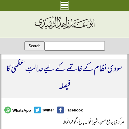
سودی نظام کے خاتمے کے لیے عدالتِ عظمیٰ کا
فیصلہ
مرکزی جامع مسجد، شیرانوالہ باغ، گوجرانوالہ