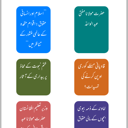
حضرت مولانا مفتی
’’اسلام اور انسانی
عبد الواحدؒ
حقوق: اقوام متحدہ
کے عالمی منشور کے
تناظر میں‘‘
قادیانی مسئلے کو ری
ختم نبوت کے محاذ
اوپن کرنے کی
پر بیداری کے آثار
تمہیدات؟
خاوند کے ذمہ بیوی
وزیر تعلیم افغانستان
بچوں کے مالی حقوق
حضرت مولانا عبد