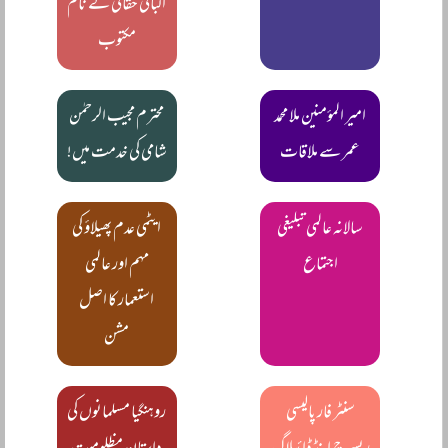
الباقی حقانی کے نام
مکتوب
امیر المؤمنین ملا محمد
محترم مجیب الرحمٰن
عمر سے ملاقات
شامی کی خدمت میں!
سالانہ عالمی تبلیغی
ایٹمی عدم پھیلاؤ کی
اجتماع
مہم اور عالمی
استعمار کا اصل
مشن
سنٹر فار پالیسی
روہنگیا مسلمانوں کی