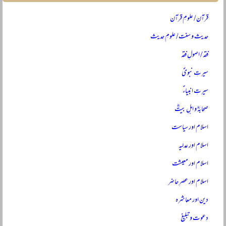
قرآن / علومِ قرآن
حدیث و سنت / علومِ حدیث
فقہ / اصولِ فقہ
سیرتِ نبویؐ
سیرتِ انبیاءؑ
صحابہؓ و اہلِ بیتؓ
اسلام اور سیاست
اسلام اور عدلیہ
اسلام اور معیشت
اسلام اور عصرِ حاضر
دین اور معاشرہ
دعوت و تبلیغ