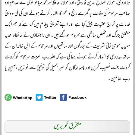
ہزاروی، مولانا صلاح الدین فاروقی، اور مولانا حافظ مہر محمد میانوالوی نے صاحبزادہ
صاحب مرحوم کی وفات پر گہرے رنج و غم کا اظہار کرتے ہوئے ان کی ملی و دینی
خدمات پر خراج عقیدت پیش کیا ہے اور اپنے تعزیتی پیغام میں کہا ہے کہ ہم ایک
مشفق بزرگ اور مخلص ساتھی سے محروم ہوگئے ہیں۔ ان راہنماؤں نے خانقاہ احمدیہ
سعیدیہ موسیٰ زئی شریف کے بزرگوں اور ساتھیوں اور مرحوم کے اہل خاندان کے
ساتھ ہمدردی کا اظہار کرتے ہوئے دعا کی ہے کہ اللہ رب العزت مرحوم کو کروٹ
کروٹ جنت نصیب کریں اور پسماندگان کو صبر جمیل کی توفیق سے نوازیں، آمین یا
رب العالمین۔
متفرق تحریریں