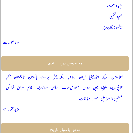
دین و حکمت
علم و تحقیق
تذکرہ بزرگانِ دین
— مزید عنوانات
مخصوص درجہ بندی
افغانستان
امریکہ
انڈونیشیا
ایران
برطانیہ
بنگلہ دیش
بھارت
پاکستان
تاجکستان
ترکیہ
جنوبی افریقہ
چیچنیا
چین
روس
سعودی عرب
سوڈان
سویٹزرلینڈ
شام
عراق
فرانس
فلسطین و اسرائیل
مصر
میانمار برما
— مزید عنوانات
تلاش باعتبار تاریخ