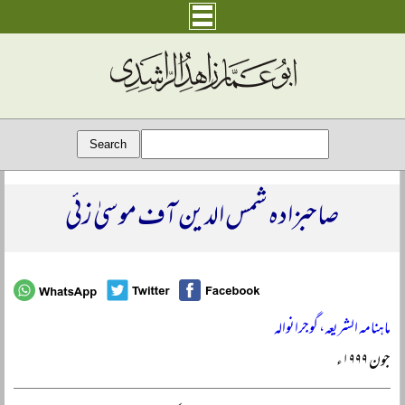
صاحبزادہ شمس الدین آف موسیٰ زئی
ماہنامہ الشریعہ، گوجرانوالہ
جون ۱۹۹۹ء