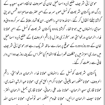
موسیٰ زئی شریف ضلع ڈیرہ اسماعیل خان کی معروف خانقاہ احمدیہ سعیدیہ کے
بزرگ اور پاکستان شریعت کونسل صوبہ سرحد کے امیر حضرت صاحبزادہ شمس الدینؒ
گزشتہ ہفتے انتقال کر گئے، انا للہ وانا الیہ راجعون۔ ان کا شمار علاقہ کے سرکردہ دینی و
سماجی راہنماؤں میں ہوتا تھا۔ گزشتہ ماہ وہ پاکستان شریعت کونسل کے امیر مولانا
فداء الرحمان درخواستی اور سیکرٹری جنرل (راقم الحروف) کے ضلع ڈیرہ اسماعیل
خان کے دو روزہ دورہ کے موقع پر ہمارے ساتھ شریک رہے اور موسیٰ زئی شریف
میں ہماری اعزاز میں پرتکلف ظہرانے کا اہتمام کیا مگر اس کے چند روز بعد وہ اس دارِ
فانی سے رحلت کر گئے۔
پاکستان شریعت کونسل کے راہنماؤں مولانا فداء الرحمان درخواستی، راقم
الحروف، مولانا منظور احمد چنیوٹی، مولانا اکرام الحق خیری، مولانا عبد الرشید انصاری،
مولانا قاری سعید الرحمان، مولانا حامد علی رحمانی، مولانا قاری جمیل الرحمان اختر،
مولانا سیف الرحمان ارائیں، مولانا مخدوم منظور احمد تونسوی، مولانا احسان اللہ