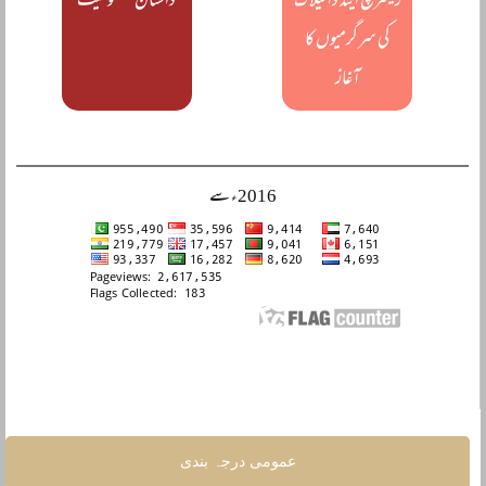
ریسرچ اینڈ ڈائیلاگ
داستان مظلومیت
کی سرگرمیوں کا
آغاز
2016ء سے
عمومی درجہ بندی