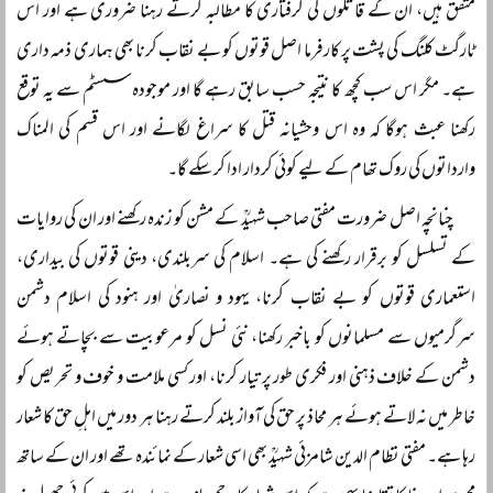
متفق ہیں، ان کے قاتلوں کی گرفتاری کا مطالبہ کرتے رہنا ضروری ہے اور اس
ٹارگٹ کلنگ کی پشت پر کارفرما اصل قوتوں کو بے نقاب کرنا بھی ہماری ذمہ داری
ہے۔ مگر اس سب کچھ کا نتیجہ حسب سابق رہے گا اور موجودہ سسٹم سے یہ توقع
رکھنا عبث ہوگا کہ وہ اس وحشیانہ قتل کا سراغ لگانے اور اس قسم کی المناک
وارداتوں کی روک تھام کے لیے کوئی کردار ادا کر سکے گا۔
چنانچہ اصل ضرورت مفتی صاحب شہیدؒ کے مشن کو زندہ رکھنے اور ان کی روایات
کے تسلسل کو برقرار رکھنے کی ہے۔ اسلام کی سربلندی، دینی قوتوں کی بیداری،
استعماری قوتوں کو بے نقاب کرنا، یہود و نصاریٰ اور ہنود کی اسلام دشمن
سرگرمیوں سے مسلمانوں کو باخبر رکھنا، نئی نسل کو مرعوبیت سے بچاتے ہوئے
دشمن کے خلاف ذہنی اور فکری طور پر تیار کرنا، اور کسی ملامت و خوف و تحریص کو
خاطر میں نہ لاتے ہوئے ہر محاذ پر حق کی آواز بلند کرتے رہنا ہر دور میں اہلِ حق کا شعار
رہا ہے۔ مفتی نظام الدین شامزئی شہیدؒ بھی اسی شعار کے نمائندہ تھے اور ان کے ساتھ