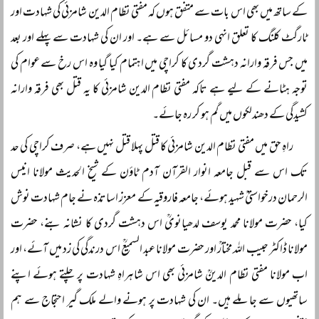
کے ساتھ میں بھی اس بات سے متفق ہوں کہ مفتی نظام الدین شامزئی کی شہادت اور
ٹارگٹ کلنگ کا تعلق انہی دو مسائل سے ہے۔ اور ان کی شہادت سے پہلے اور بعد
میں جس فرقہ وارانہ دہشت گردی کا کراچی میں اہتمام کیا گیا وہ اس رخ سے عوام کی
توجہ ہٹانے کے لیے ہے تاکہ مفتی نظام الدین شامزئی کا یہ قتل بھی فرقہ وارانہ
کشیدگی کے دھندلکوں میں گم ہو کر رہ جائے۔
راہِ حق میں مفتی نظام الدین شامزئی کا قتل پہلا قتل نہیں ہے، صرف کراچی کی حد
تک اس سے قبل جامعہ انوار القرآن آدم ٹاؤن کے شیخ الحدیث مولانا انیس
الرحمان درخواستیؒ شہید ہوئے، جامعہ فاروقیہ کے معزز اساتذہ نے جام شہادت نوش
کیا، حضرت مولانا محمد یوسف لدھیانویؒ اس دہشت گردی کا نشانہ بنے، حضرت
مولانا ڈاکٹر حبیب اللہ مختارؒ اور حضرت مولانا عبد السمیعؒ اس درندگی کی زد میں آئے، اور
اب مولانا مفتی نظام الدینؒ شامزئی بھی اس شاہراہِ شہادت پر چلتے ہوئے اپنے
ساتھیوں سے جا ملے ہیں۔ ان کی شہادت پر ہونے والے ملک گیر احتجاج سے ہم