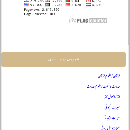
عمومی درجہ بندی
قرآن / علومِ قرآن
حدیث و سنت / علومِ حدیث
فقہ / اصولِ فقہ
سیرتِ نبویؐ
سیرتِ انبیاءؑ
صحابہؓ و اہلِ بیتؓ