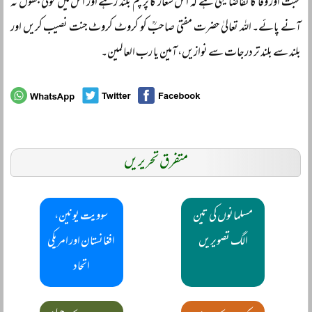
محبت اور وفا کا تقاضا یہی ہے کہ اس شعار کا پرچم بلند رہے اور اس میں کوئی جھول نہ
آنے پائے۔ اللہ تعالیٰ حضرت مفتی صاحبؒ کو کروٹ کروٹ جنت نصیب کریں اور
بلند سے بلند تر درجات سے نوازیں، آمین یا رب العالمین۔
متفرق تحریریں
مسلمانوں کی تین
سوویت یونین،
الگ تصویریں
افغانستان اور امریکی
اتحاد