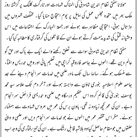
مولانا مفتی نظام الدین شامزئی کی المناک شہادت اور ٹارگٹ کلنگ پر گزشتہ روز
ملک بھر میں متحدہ مجلس عمل کی اپیل پر یوم احتجاج منایا گیا۔ مختلف شہروں میں
ہڑتال ہوئی، احتجاجی مظاہرے ہوئے اور جمعۃ المبارک کے اجتماعات میں اس
وحشیانہ قتل کی شدید مذمت کرتے ہوئے ان کے قاتلوں کی گرفتاری کا مطالبہ کیا گیا۔
مفتی نظام الدینؒ شامزئی سوات سے تعلق رکھنے والے ایک بے باک اور حق گو
عالم دین تھے، انہوں نے جامعہ فاروقیہ کراچی میں تعلیم پائی اور وہیں تدریس و افتاء
سے منسلک ہوگئے۔ سالہا سال تک مادر علمی میں خدمات سرانجام دینے کے بعد
جامعہ علوم اسلامیہ بنوری ٹاؤن سے وابستہ ہوئے اور آخر دم تک علامہ سید محمد
یوسف بنوریؒ کی قائم کردہ اس عظیم درسگاہ میں علمی و تدریسی فرائض سرانجام
دیے۔ ان کی عمر کچھ زیادہ نہ تھی، باون برس کی عمر میں عروس شہادت سے ہمکنار
ہوئے۔ مگر اس مختصر عمر میں انہوں نے جو خدمات سرانجام دیں اور علمی و دینی
حلقوں میں جو مقام حاصل کیا وہ بلاشبہ قابل رشک ہے۔ ان کی تیز رفتاری کی وجہ اب