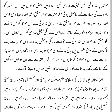
مسئلہ پر خاموشی جیسی کیفیت طاری تھی، ابتدا میں بعض کالموں میں اس مسئلہ کو
چھیڑنے کی سعادت مجھے حاصل ہوئی مگر حضرت مولانا مفتی رشید احمد لدھیانوی قدس
اللہ سرہ العزیز اور حضرت مولانا مفتی نظام الدینؒ شامزئی نے اس مسئلہ کو جس جرأت
و حوصلہ اور عزم و ولولہ کے ساتھ اٹھایا اس نے اگلی پچھلی ساری کسریں نکال دیں۔
بلکہ مفتی نظام الدین شامزئی نے تو اسے زندگی کا مشن بنا لیا۔ اس حوالہ سے جب
پاکستان کے دینی حلقوں میں پائی جانے والی موجودہ بیداری کو دیکھتا ہوں اور سابقہ
حالات سے اس کا موازنہ کرتا ہوں تو میرا سر فرط عقیدت سے ان دونوں بزرگوں
کے سامنے جھک جاتا ہے اور دل بے ساختہ انہیں دعائیں دینے لگتا ہے۔
افغانستان میں طالبان کی اسلامی حکومت کی سرپرستی اور مسلسل پشت پناہی مفتی
نظام الدین شامزئی شہیدؒ کا دوسرا بڑا کارنامہ ہے جس کا تذکرہ ان کے بارے میں
لکھے جانے والے مضامین میں کثرت کے ساتھ ہو رہا ہے، اس لیے میں اس کی
تفصیل میں جانے کی ضرورت محسوس نہیں کرتا۔ دوسرے بہت سے تجزیہ نگاروں