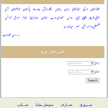
افغانستان
امریکہ
انڈونیشیا
ایران
برطانیہ
بنگلہ دیش
بھارت
پاکستان
تاجکستان
ترکیہ
جنوبی افریقہ
چیچنیا
چین
روس
سعودی عرب
سوڈان
سویٹزرلینڈ
شام
عراق
فرانس
فلسطین و اسرائیل
مصر
میانمار برما
— مزید عنوانات
تلاش باعتبار تاریخ
ابتدائی
انتہائی
ســرورق
تعـــارف
سوشل میڈیا
شـــکریہ