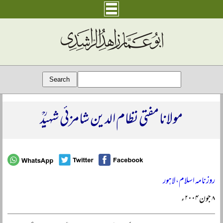
مولانا مفتی نظام الدین شامزئی شہیدؒ
روزنامہ اسلام، لاہور
۸ جون ۲۰۰۴ء