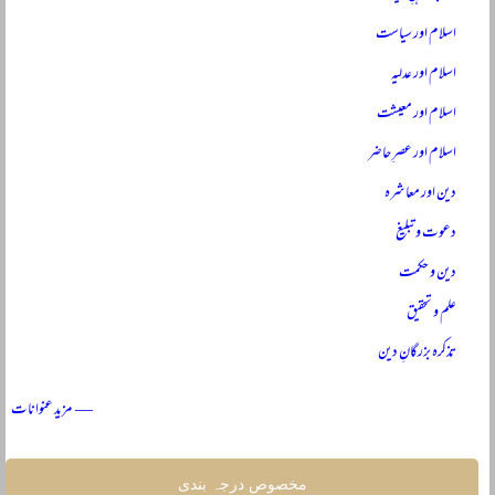
اسلام اور سیاست
اسلام اور عدلیہ
اسلام اور معیشت
اسلام اور عصرِ حاضر
دین اور معاشرہ
دعوت و تبلیغ
دین و حکمت
علم و تحقیق
تذکرہ بزرگانِ دین
— مزید عنوانات
مخصوص درجہ بندی