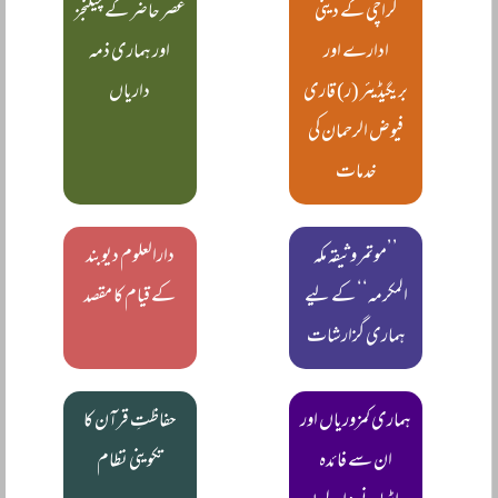
کراچی کے دینی
عصر حاضر کے چیلنجز
ادارے اور
اور ہماری ذمہ
بریگیڈیئر (ر) قاری
داریاں
فیوض الرحمان کی
خدمات
’’موتمر وثیقہ مکہ
دارالعلوم دیوبند
المکرمہ‘‘ کے لیے
کے قیام کا مقصد
ہماری گزارشات
ہماری کمزوریاں اور
حفاظتِ قرآن کا
ان سے فائدہ
تکوینی نظام