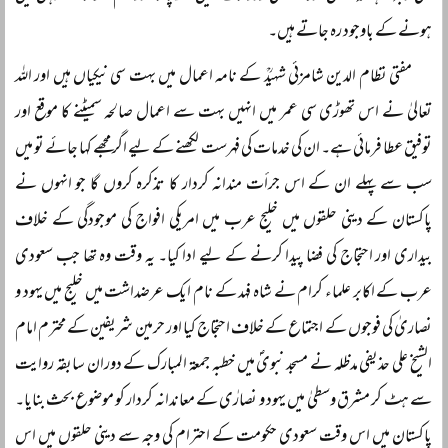
ہونے کے باوجود رہ جاتے ہیں۔
مفتی نظام الدین شامزئی شہیدؒ کے نامہ اعمال میں بہت سی نیکیاں ہیں اور اللہ
تعالیٰ نے اس تھوڑی سی عمر میں انہیں بہت سے اعمال صالحہ سمیٹنے کا موقع اور
توفیق عطا فرمائی ہے۔ ان کی خدمات کی فہرست لکھنے کے لیے اگر مجھے کہا جائے تو میں
سب سے پہلے ان کے اس جرأت مندانہ کردار کا تذکرہ کروں گا جو انہوں نے
پاکستان کے دینی حلقوں میں خلیج عرب میں امریکی افواج کی موجودگی کے خلاف
بیداری اور احتجاج کی فضا پیدا کرنے کے لیے ادا کیا۔ یہ وقت وہ تھا جب سعودی
عرب کے اکابر علماء کرام نے شاہ فہد کے نام ایک عرضداشت میں خلیج میں یہود و
نصاریٰ کی فوجوں کے اجتماع کے خلاف احتجاج کیا اور حرمین شریفین کے محترم امام
الشیخ علی حذیفی مدظلہ نے مسجد نبویؐ میں خطبہ جمعۃ المبارک کے دوران سابقہ روایت
سے ہٹ کر مشرق وسطیٰ میں یہود و نصارٰی کے معاندانہ کردار کو موضوع بحث بنایا۔
پاکستان میں اس وقت سعودی حکومت کے احترام کی وجہ سے دینی حلقوں میں اس