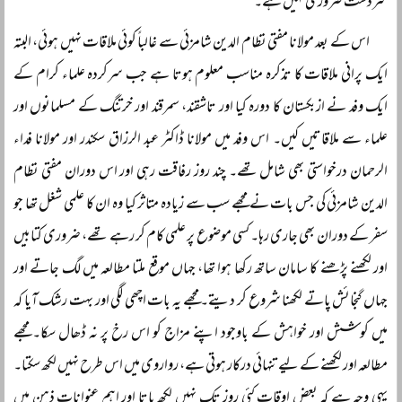
سردست ضروری نہیں ہے۔
اس کے بعد مولانا مفتی نظام الدین شامزئی سے غالباً کوئی ملاقات نہیں ہوئی، البتہ
ایک پرانی ملاقات کا تذکرہ مناسب معلوم ہوتا ہے جب سرکردہ علماء کرام کے
ایک وفد نے ازبکستان کا دورہ کیا اور تاشقند، سمرقند اور خرتنگ کے مسلمانوں اور
علماء سے ملاقاتیں کیں۔ اس وفد میں مولانا ڈاکٹر عبد الرزاق سکندر اور مولانا فداء
الرحمان درخواستی بھی شامل تھے۔ چند روز رفاقت رہی اور اس دوران مفتی نظام
الدین شامزئی کی جس بات نے مجھے سب سے زیادہ متاثر کیا وہ ان کا علمی شغل تھا جو
سفر کے دوران بھی جاری رہا۔ کسی موضوع پر علمی کام کر رہے تھے، ضروری کتابیں
اور لکھنے پڑھنے کا سامان ساتھ رکھا ہوا تھا، جہاں موقع ملتا مطالعہ میں لگ جاتے اور
جہاں گنجائش پاتے لکھنا شروع کر دیتے۔ مجھے یہ بات اچھی لگی اور بہت رشک آیا کہ
میں کوشش اور خواہش کے باوجود اپنے مزاج کو اس رخ پر نہ ڈھال سکا۔ مجھے
مطالعہ اور لکھنے کے لیے تنہائی درکار ہوتی ہے، رواروی میں اس طرح نہیں لکھ سکتا۔
یہی وجہ ہے کہ بعض اوقات کئی روز تک نہیں لکھ پاتا اور اہم عنوانات ذہن میں