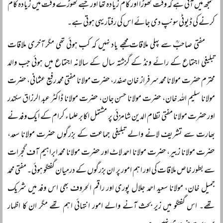
سمجھ میں آتی ہے کہ وقت تھوڑا اور کام زیادہ تھا اور جسے تھوڑے وقت میں زیادہ کام
کرنے کی ڈیوٹی سونپ دی جائے اس کی رفتار یہی ہوتی ہے۔
مفتی صاحبؒ سے پہلی ملاقات مجھے یاد نہیں کہ کب ہوئی تھی مگر آخری ملاقات
تبلیغی اجتماع کے رائے ونڈ کے گزشتہ سال کے سالانہ اجتماع میں ہوئی جب والد
محترم حضرت مولانا محمد سرفراز خان صفدر، حضرت مولانا مفتی محمد رفیع عثمانی، حضرت
مولانا سلیم اللہ خان، حضرت مولانا حسن جان، حضرت مولانا ڈاکٹر عبد الرزاق سکندر
اور حضرت مولانا مفتی نظام الدین شامزئی پر مشتمل اکابر علماء کرام کے ایک وفد نے
بھارت سے تشریف لانے والے تبلیغی جماعت کے بزرگوں حضرت مولانا سعد،
حضرت مولانا زبیر، حضرت مولانا احمد لاٹ اور حضرت مولانا محمد ابراہیم آف گجرات
سے بطور خاص ملاقات کی اور اہم امور پر ان بزرگوں کے درمیان گفتگو ہوئی۔ مفتی محمد
جمیل خان، مولانا سعید احمد جلال پوری اور راقم الحروف بھی اس وفد میں شریک
تھے۔ اس گفتگو میں زیر بحث آنے والے امور انتہائی اہم تھے مگر ان کا اظہار