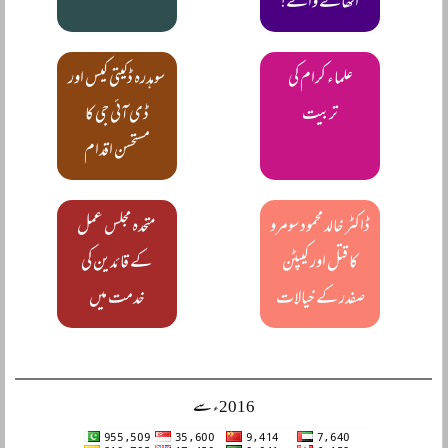
اٹھانے والے!
علماء کرام کی
سوہدرہ ڈکیتی کیس اور
تربیت
ڈی آئی جی کا
مستحسن اقدام
ڈاکٹر خالد محمود سومرو
متحدہ مجلس عمل
کا قتل اور کیپٹن
کے قائدین کی
صفدر کے خیالات
خدمت میں
2016ء سے