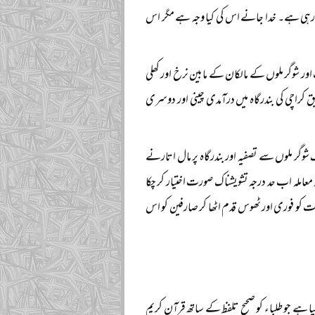
و رہی ہے۔ خدا جانے اس کی کیا وجہ ہے مگر اس
ر شوگر ملوں کے مالکان کے مابین نرخ اور کھلی
راچی کی بندرگاہ میں درآمدی چینی اور دوسری
گر ملوں سے تصفیہ اور بندرگاہ پر مال اتارنے
 معاملہ اب حد درجہ تشویشناک صورت اختیار کر چکا
ت کو فوری اور ٹھوس قدم اٹھا کر صارفین کو اس
 ہے جو طلباء کو صحیح تلفظ کے ساتھ قرآن کریم