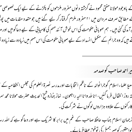
باوجود مولانا مفتی محمود نے گزشتہ دنوں مفرور ملزموں کو پکڑنے کے لیے ایک خصوصی 
ایس پی کے مطابق صرف مردان میں ۲۱ مفرور ملزم گرفتار کر لیے گئے ہیں جو مت
برآمد کی گئی ہیں۔ ہم صوبائی حکومت کی اس خوش آئند مہم کی کامیابی کے لیے دعاگو ہیں او
ہیں کہ وہ جرائم کے مکمل انسداد کے لیے صوبائی حکومت کی اس مہم میں زیادہ سے زیادہ 
________________
یر احمد صاحب کو صدمہ
جمعیۃ علماء اسلام گوجرانوالہ کے ناظم انتخابات اور مدرسہ نصرۃ العلوم کی مجلس انتظامیہ کے
تہ روز انتقال فرما گئیں، انا للہ وانا الیہ راجعون۔ نماز جنازہ شیخ الحدیث حضرت مولانا محم
کارکنوں کے علاوہ ہزاروں لوگوں نے شرکت کی۔
ترجمان اسلام جناب حافظ صاحب کے غم میں برابر کا شریک ہے اور دعاگو ہے کہ الل
احقین کو صبر جمیل کی توفیق عطا فرمائے۔