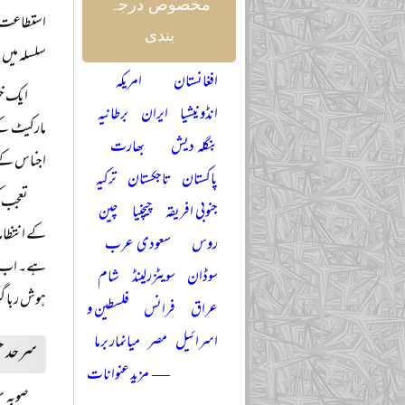
مخصوص درجہ
استطاعت س
بندی
سلسلہ میں 
افغانستان
امریکہ
ایک خب
انڈونیشیا
ایران
برطانیہ
مارکیٹ کے
بنگلہ دیش
بھارت
اجناس کے ۳۲ جہاز کافی عرصہ سے رکے ہوئے ہیں اور ان سے مال اتارا نہ
پاکستان
تاجکستان
ترکیہ
تعجب ک
جنوبی افریقہ
چیچنیا
چین
کے انتظاما
روس
سعودی عرب
ہے۔ اب مسئ
سوڈان
سویٹزرلینڈ
شام
ہوش ربا گ
عراق
فرانس
فلسطین و
اسرائیل
مصر
میانمار برما
سرحد حک
— مزید عنوانات
صوبہ س