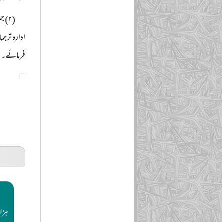
(۲) 
ادارہ ترجم
فرمائے۔
م
ہزار