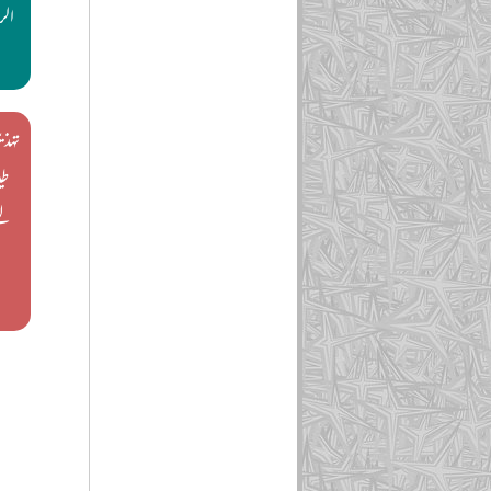
الر
تہذی
طی
لی