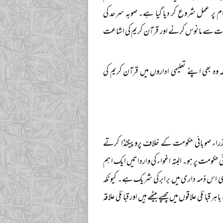
 پر عمل شروع کر دیا گیا ہے۔ صوبہ سرحد کی
علیمات سے مانوس کرنے اور قرآن کریم کی اشاعت
 بھی اپنے تعلیمی اداروں میں قرآن کریم کی
راء صوبائی حکومت کے خلاف پروپیگنڈا کرتے
ی حکومت پر ہو۔ البتہ اغواء کی وارداتیں ایک اہم
ھی اس ذمہ داری میں برابر کی شریک ہے۔ کیونکہ
ائلی علاقوں میں چھپے بیٹھے ہیں اور قبائلی علاقہ