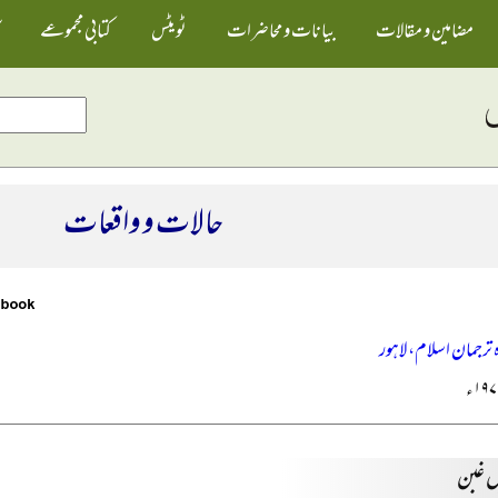
مضامین و مقالات
بیانات و محاضرات
ٹویٹس
کتابی مجموعے
حالات و واقعات
رجمان اسلام، لاہور
یں غبن