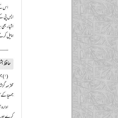
اس کے 
اشیاء بھی 
اپیل کرتے 
____
حافظ بش
(۱) 
محترمہ گزش
جمعیۃ کے 
ادارہ 
کرے اور لو