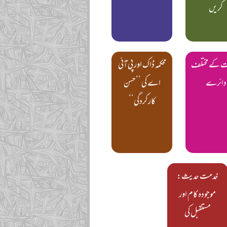
کریں
ت کے مختلف
محکمہ ڈاک اور پی آئی
دائرے
اے کی ’’حسن
کارکردگی‘‘
خدمت حدیث:
موجودہ کام اور
مستقبل کی