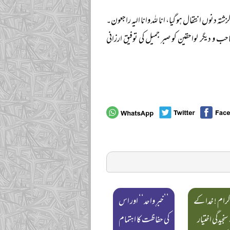
شتہ دنوں انتقال ہو گیا، انا للہ وانا الیہ راجعون۔
 و دیگر لواحقین کو صبر جمیل کی توفیق ارزانی
کرام ! خدا کے
’’خبرِ واحد‘‘ اور اس
نجیدگی اختیار
کی حفاظت کا اہتمام