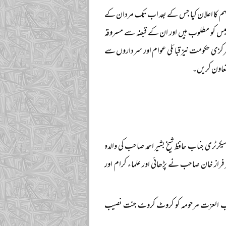
مہم کا اعلان کیا جس کے بعد اب تک مردان کے
عدد مقدمات میں پولیس کو مطلوب ہیں اور ان کے قبضہ سے مسروقہ
ر مرکزی حکومت نیز قبائلی عوام اور سرداروں سے
تعاون کریں۔
 سیکرٹری جناب حافظ شیخ بشیر احمد صاحب کی والدہ
د سرفراز خان صاحب نے پڑھائی اور علماء کرام اور
ہ رب العزت مرحومہ کو کروٹ کروٹ جنت نصیب