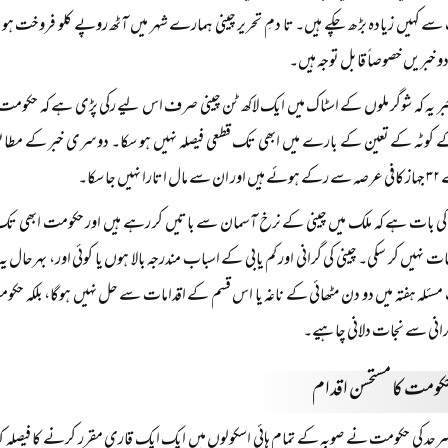
ے کہیں زیادہ بڑھ چکے ہیں۔ تا دمِ تحریر چینی ہمارے شہر میں آٹھ روپے کلو فروخت ہ
دو خبریں خصوصاً قابل توجہ ہیں۔
ر یہ کہ شوگر ملوں کے اسٹاک میں ایک لاکھ ٹن چینی صرف اس لیے رکی پڑی ہے کہ حکومت او
 کوٹہ کے تعین کے بارے میں ابھی تک قطعی فیصلہ نہیں ہو سکا۔ دوسری خبر کے مطابق ک
یں جا سکا۔
ی بات ہے کہ ملک میں چینی کے نرخ آسمان سے باتیں کر رہے ہیں اور حکومت ابھی تک شو
ت نہیں کر سکی۔ چینی کی گرانی اور کم یابی کے اسباب مندرجہ بالا ہوں یا کوئی اور، بہرحال یہ
لہ ہفتہ میں دو دن مٹھائی کے ناغہ یا اس قسم کے اقدامات سے حل نہیں ہوگا، بلکہ حکوم
رانی سے نجات دلانی چاہیے۔
ومت کا مستحسن اقدام
رحد کی حکومت نے صوبہ کے تمام ہائی اسکولوں میں ایک ایک قاری مقرر کرنے کا فیصلہ کیا