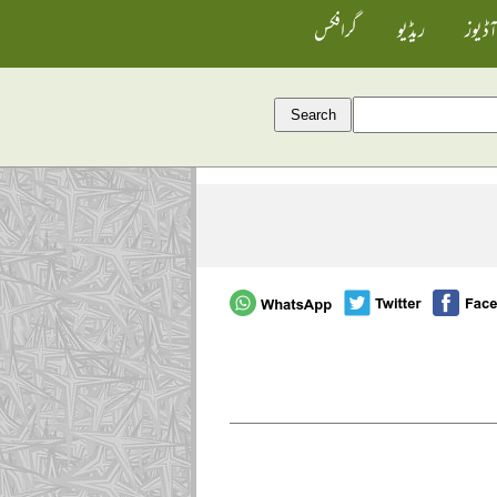
آڈیوز
ریڈیو
گرافکس