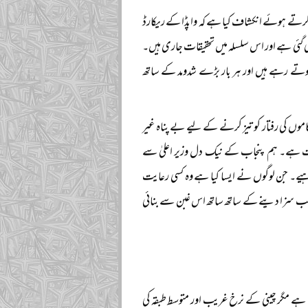
 کرتے ہوئے انکشاف کیا ہے کہ واپڈا کے ریکارڈ
لی گئی ہے اور اس سلسلہ میں تحقیقات جاری ہیں۔
 ہوتے رہے ہیں اور ہر بار بڑے شدومد کے ساتھ
موں کی رفتار کو تیز کرنے کے لیے بے پناہ غیر
داشت ہے۔ ہم پنجاب کے نیک دل وزیر اعلیٰ سے
چاہیے۔ جن لوگوں نے ایسا کیا ہے وہ کسی رعایت
اسب سزا دینے کے ساتھ ساتھ اس غبن سے بنائی
ری ہے مگر چینی کے نرخ غریب اور متوسط طبقہ کی