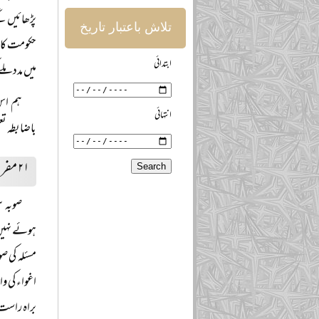
پڑھائیں گ
تلاش باعتبار تاریخ
حکومت کا ی
ابتدائی
میں مدد ملے
ہم اس 
انتہائی
باضابطہ تع
۲۱ مفرور ملزموں کی گرفتاری
صوبہ س
ہوئے نہیں 
مسئلہ کی ص
اغواء کی وا
براہ راست