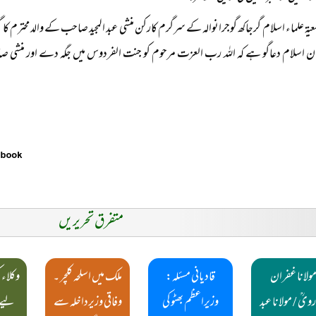
جمعیۃ علماء اسلام گرجاکھ گوجرانوالہ کے سرگرم کارکن منشی عبد المجید صاحب کے والد محترم کا گز
ان اسلام دعاگو ہے کہ اللہ رب العزت مرحوم کو جنت الفردوس میں جگہ دے اور منشی صاحب
متفرق تحریریں
ولانا غفران
قادیانی مسئلہ:
ملک میں اسلحہ کلچر ۔
وکلاء 
ویؒ / مولانا عبد
وزیراعظم بھٹو کی
وفاقی وزیرداخلہ سے
لیے س