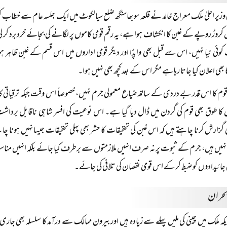
 وزیر اعلیٰ ملک معراج خالد نے قلعہ سوبھاسنگھ ضلع سیالکوٹ میں ایک جلسہ عام سے خطاب
 کروڑ روپے کے غبن کا انکشاف ہوا ہے، یہ رقم قومی کاموں پر لگانے کی بجائے خردبرد کر 
 کوئی نیا نہیں، اس سے قبل بھی واپڈا اور دیگر قومی اداروں میں اس قسم کے غبن ظاہر
بھی اعلان کیا جاتا رہا ہے مگر اس کے بعد کچھ بھی نہیں ہوا۔
قوم کا اس قدر بے دردی کے ساتھ ضیاع معمولی جرم نہیں، خصوصاً اس وقت جبکہ ترقیاتی کا
ں کا طوق بھی قوم کی گردن میں ڈال دیا گیا ہے۔ اس نوعیت کی افسر شاہی ناقابل بر
زارش کرنا چاہتے ہیں کہ اس غبن کی تحقیقات کا حشر بھی پہلی تحقیقات جیسا نہیں ہونا 
نہیں ہیں، جرم کے ثبوت پر نہ صرف انہیں ملازمتوں سے برطرف کیا جائے بلکہ انہیں من
 جائیدادوں کو ضبط کر کے اس قومی نقصان کی تلافی کی جائے۔
 بحران
یکہ ملک میں چینی کی ملیں پہلے سے زیادہ ہیں اور بیرون ممالک سے درآمد کا سلسلہ بھی جا