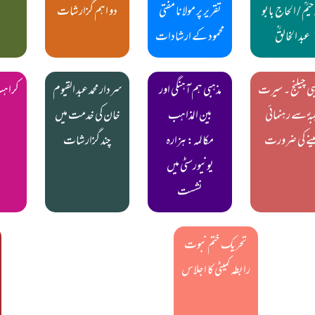
حیمؒ / الحاج بابو
تقریر پر مولانا مفتی
دو اہم گزارشات
عبد الخالقؒ
محمود کے ارشادات
بی چیلنج ۔ سیرت
مذہبی ہم آہنگی اور
سردار محمد عبد القیوم
کراہ
بہؐ سے رہنمائی
بین المذاہب
خان کی خدمت میں
نے کی ضرورت
مکالمہ: ہزارہ
چند گزارشات
یونیورسٹی میں
نشست
تحریک ختم نبوت
رابطہ کمیٹی کا اجلاس