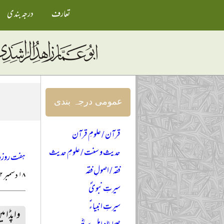
تعارف
درجہ بندی
عمومی درجہ بندی
قرآن / علومِ قرآن
حدیث و سنت / علومِ حدیث
ہفت روزہ ت
فقہ / اصولِ فقہ
۱۸ دسمبر ۱۹۷۲ء
سیرتِ نبویؐ
سیرتِ انبیاءؑ
واپڈا م