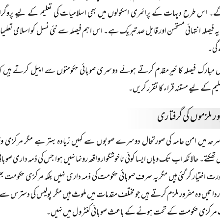
ے۔ اس طرح دیہات کے پرائمری اسکولوں میں بھی اسلامیات کی تعلیم کے لیے پروگرام
ہ فیصلہ انتہائی مستحسن اور قابل صد تبریک ہے۔ اس اہم فیصلہ سے نئی نسل کو اسلامی ت
 گی۔
مبارک فیصلہ کا خیرمقدم کرتے ہوئے دوسری صوبائی حکومتوں سے اپیل کرتے ہیں کہ وہ
لیم کے لیے مستند قراء کا تقرر کریں۔
رحد میں امن عامہ کی صورتحال دوسرے صوبوں سے کہیں زیادہ بہتر ہے مگر مرکزی وز
تھکتے۔ حالانکہ اب تک وہاں ایسا کوئی ناخوشگوار واقعہ رونما نہیں ہوا جس کی ذمہ داری صوبائ
ورت اختیار کر گئی ہیں مگر یہ صرف صوبائی حکومت کی ذمہ داری نہیں بلکہ مرکزی حکومت ب
رداتیں وہ مفرور ملزم کرتے ہیں جو مختلف مقدمات میں ملوث ہیں مگر پولیس کی دسترس سے باہر قب
 مرکزی حکومت کے تحت ہونے کے باعث صوبائی کنٹرول میں نہیں۔