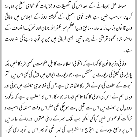
معاملہ حل ہوجانے کے بعد اس کی تفصیلات و جزئیات کو عوامی سطح پر دوبارہ
کریدنا مناسب نہیں ہے البتہ قومی اسمبلی کے گزشتہ روز کے اجلاس میں وفاقی
وزیرقانون جناب زاہد حامد، سابق وزیراعظم میر ظفر اللہ جمالی اور تحریک انصاف کے
راہنما شاہ محمود قریشی نے چند باتیں ایسی فرمائی ہیں جن پر توجہ دینے کی ضرورت
ہے۔
وفاقی وزیرقانون کا کہنا ہے کہ انتخابی اصلاحات کا بل حکومت یا کسی فرد کا نہیں بلکہ
پارلیمانی کمیٹی کی رپورٹ پر مشتمل ہے، جو رپورٹ ایوان میں پیش کی گئی اس میں ختم
نبوت کے حلف کی بجائے اقرار کا لفظ شامل ہے جس کی نشاندہی سینٹ میں ہوئی اور
وہاں ہم نے اس کی بحالی کا کہا تاہم ایسا نہ ہو سکا۔اس کا مطلب یہ ہے کہ مذکورہ
ردوبدل پر سینٹ میں اس سے قبل بات ہو چکی تھی مگر اس وقت مسئلہ کی اہمیت و
نزاکت کو محسوس نہیں کیا گیا لیکن جب ملک بھر کے دینی حلقوں اور رائے عامہ میں
اس پر وسیع پیمانے پر احتجاج و اضطراب کی لہر اٹھی تو پھر اس پر توجہ دی گئی۔