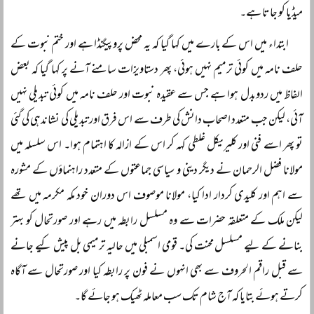
میڈیا کو جاتا ہے۔
ابتداء میں اس کے بارے میں کہا گیا کہ یہ محض پروپیگنڈا ہے اور ختم نبوت کے
حلف نامہ میں کوئی ترمیم نہیں ہوئی، پھر دستاویزات سامنے آنے پر کہا گیا کہ بعض
الفاظ میں ردوبدل ہوا ہے جس سے عقیدہ نبوت اور حلف نامہ میں کوئی تبدیلی نہیں
آئی، لیکن جب متعدد اصحاب دانش کی طرف سے اس فرق اور تبدیلی کی نشاندہی کی گئی
تو پھر اسے فنی اور کلیریکل غلطی کہہ کر اس کے ازالہ کا اہتمام ہوا۔ اس سلسلہ میں
مولانا فضل الرحمان نے دیگر دینی و سیاسی جماعتوں کے متعدد راہنماؤں کے مشورہ
سے اہم اور کلیدی کردار ادا کیا، مولانا موصوف اس دوران خود مکہ مکرمہ میں تھے
لیکن ملک کے متعلقہ حضرات سے وہ مسلسل رابطہ میں رہے اور صورتحال کو بہتر
بنانے کے لیے مسلسل محنت کی۔ قومی اسمبلی میں حالیہ ترمیمی بل پیش کیے جانے
سے قبل راقم الحروف سے بھی انہوں نے فون پر رابطہ کیا اور صورتحال سے آگاہ
کرتے ہوئے بتایا کہ آج شام تک سب معاملہ ٹھیک ہو جائے گا۔