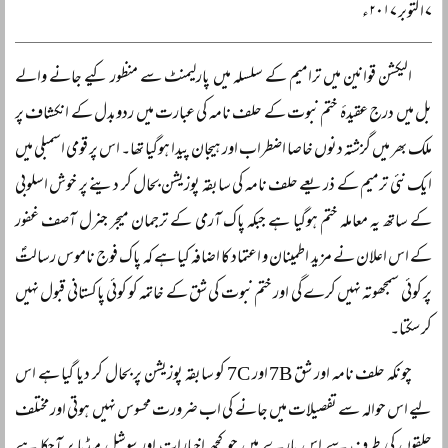
۷ اکتوبر ۲۰۱۷ء
الیکشن قوانین میں ترامیم کے سلسلہ میں پارلیمنٹ سے منظور کیے جانے والے
بل میں درج عقیدۂ ختم نبوت کے حلف نامہ کی عبارت میں ردوبدل کے انکشاف پر
ملک بھر میں گزشتہ دنوں خاصا اضطراب اور ہیجان پیدا ہوگیا تھا۔ اس پر قومی اسمبلی میں
ایک نئی ترمیم کے ذریعے حلف نامہ کی سابقہ پوزیشن بحال کر دینے پر خوش اسلوبی
کے ساتھ یہ معاملہ ختم ہوگیا ہے جبکہ پاک آرمی کے ترجمان میجر جنرل آصف غفور
کے اس اعلان نے مزید اطمینان و اعتماد کا اضافہ کیا ہے کہ پاک فوج ناموس رسالتؐ
پر کوئی سمجھوتہ نہیں کرے گی اور ختم نبوت کی شق کے خاتمہ کو کوئی پاکستانی قبول نہیں
کر سکتا۔
چونکہ حلف نامہ اور شق 7B اور 7C کو سابقہ پوزیشن پر بحال کر دیا گیا ہے اس
لیے اس حوالہ سے تفصیلات میں جانے کی اب ضرورت محسوس نہیں ہوتی اور مختلف