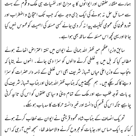
ہمارے مقتدر حلقوں اور ایوانوں کا یہ مزاج اور نفسیات ہی ملک و قوم کے بہت
سے مسائل حل نہ ہونے کی ایک بڑی وجہ ہے کہ جب تک احتجاج و اضطراب اور
شوروغوغا کی عمومی کیفیت پیدا نہ کر دی جائے کسی مسئلہ کی اہمیت کو محسوس نہیں کیا
جاتا اور یہی کچھ اس مسئلہ کے ساتھ بھی ہوا ہے۔
سابق وزیراعظم میر ظفر اللہ جمالی نے ایوان میں نکتہ اعتراض اٹھاتے ہوئے
مطالبہ کیا کہ بل میں یہ غلطی کرنے والوں کو سزا دی جائے۔ انہوں نے بتایا کہ
پنجاب کے وزیراعلیٰ میاں شہباز شریف بھی اس غلطی کے ذمہ دار حضرات کو سزا
دینے کا کہہ چکے ہیں۔ ہم سمجھتے ہیں کہ جناب ظفر اللہ جمالی اور جناب شہباز شریف کی
یہ بات توجہ طلب ہے اور ملک کے تمام دینی و سیاسی حلقوں کو اس کی تائید کرنی
چاہیے تاکہ اس کی قسم کی دانستہ اور غیر دانستہ حرکات کا سدباب ہو سکے۔
تحریک انصاف کے جناب شاہ محمود قریشی نے ایوان سے خطاب کرتے ہوئے
کہا کہ یہ ایک حساس اور جذبات کو مجروح کرنے والا معاملہ تھا، سمجھ نہیں آرہی کہ اس