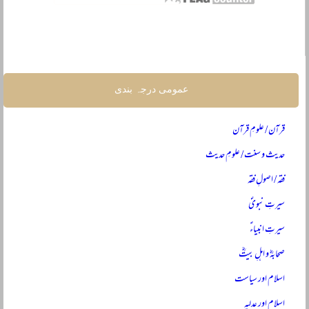
عمومی درجہ بندی
قرآن / علومِ قرآن
حدیث و سنت / علومِ حدیث
فقہ / اصولِ فقہ
سیرتِ نبویؐ
سیرتِ انبیاءؑ
صحابہؓ و اہلِ بیتؓ
اسلام اور سیاست
اسلام اور عدلیہ