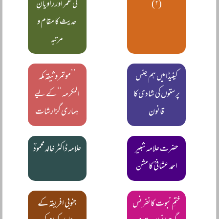
(۲)
کی عمر اور راویانِ
حدیث کا مقام و
مرتبہ
کینیڈا میں ہم جنس
’’موتمر وثیقہ مکہ
پرستوں کی شادی کا
المکرمہ‘‘ کے لیے
قانون
ہماری گزارشات
حضرت علامہ شبیر
علامہ ڈاکٹر خالد محمودؒ
احمد عثمانیؒ کا مشن
ختمِ نبوت کانفرنس
جنوبی افریقہ کے