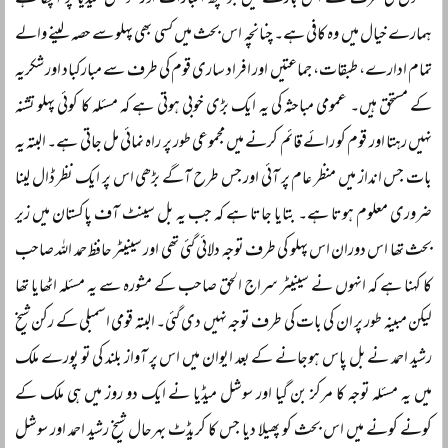
حلقوں کی طرف سے اس بارے میں جو کچھ اخبارات اور سوشل میڈیا پر آچکا ہے
ہمارے خیال میں وہ کافی ہے۔ چنانچہ اس بحث میں کسی بھی پہلو سے حصہ لینے والے
تمام ادارے، طبقات، جماعتیں اور افراد ساری قوم کی طرف سے مبارکباد اور شکریہ
کے مستحق ہیں۔ عمومی مباحثہ کی یہ ایک بڑی خوبی ہوتی ہے کہ مسئلہ کا کوئی پہلو تشنہ
نہیں رہتا اور قوم کو رائے قائم کرنے میں مجموعی طور پر راہ نمائی مل جاتی ہے۔ البتہ یہ
بات جس انداز میں منظر عام پر آئی اور جس طرح آگے بڑھی اس پر ایک نظر ڈال لینا
ضروری معلوم ہوتا ہے۔ بتایا جاتا ہے کہ جب یہ بل سینٹ آف پاکستان میں زیر
بحث تھا اس دوران اس پہلو کی طرف توجہ دلائی گئی تھی اور سینیٹر حافظ حمد اللہ صاحب
کا کہنا ہے کہ انہوں نے سینیٹر سراج الحق صاحب کے مشورہ سے یہ مسئلہ اٹھایا تھا
لیکن مبینہ طور پر ان کی بات کی طرف توجہ نہیں دی گئی۔ البتہ قومی اسمبلی کے رکن شیخ
رشید احمد نے بل پاس ہوجانے کے بعد ایوان میں اس پر آواز بلند کی تو پورے ملک
میں یہ مسئلہ توجہ کا مرکز بن گیا اور سوشل میڈیا نے ایک دو روز میں ہی ملک کے
کونے کونے میں اس بحث کو پھیلا دیا جس کا کریڈٹ بہرحال شیخ رشید احمد اور سوشل