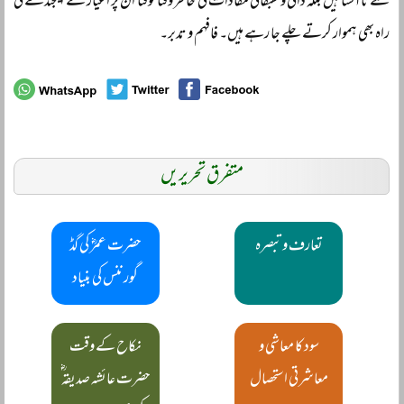
سے ناآشنا ہیں بلکہ ذاتی و طبقاتی مفادات کی خاطر وقتاً فوقتاً ان پر اغیار کے ایجنڈے کی
راہ بھی ہموار کرتے چلے جا رہے ہیں۔ فافہم و تدبر۔
متفرق تحریریں
تعارف و تبصرہ
حضرت عمرؓ کی گڈ
گورننس کی بنیاد
سود کا معاشی و
نکاح کے وقت
معاشرتی استحصال
حضرت عائشہ صدیقہ ؓ