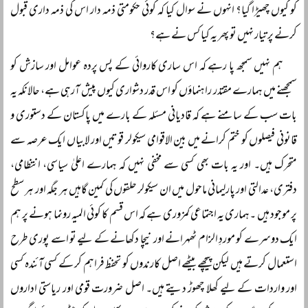
کو کیوں چھیڑا گیا؟ انہوں نے سوال کیا کہ کوئی حکومتی ذمہ دار اس کی ذمہ داری قبول
کرنے پر تیار نہیں تو پھر یہ کیا کس نے ہے؟
ہم نہیں سمجھ پا رہے کہ اس ساری کاروائی کے پس پردہ عوامل اور سازش کو
سمجھنے میں ہمارے مقتدر راہنماؤں کو اس قدر دشواری کیوں پیش آرہی ہے، حالانکہ یہ
بات سب کے سامنے ہے کہ قادیانی مسئلہ کے بارے میں پاکستان کے دستوری و
قانونی فیصلوں کو ختم کرانے میں بین الاقوامی سیکولر قوتیں اور لابیاں ایک عرصہ سے
متحرک ہیں۔ اور یہ بات بھی کسی سے مخفی نہیں کہ ہمارے اعلیٰ سیاسی، انتظامی،
دفتری، عدالتی اور پارلیمانی ماحول میں ان سیکولر حلقوں کی کمین گاہیں ہر جگہ اور ہر سطح
پر موجود ہیں ۔ہماری یہ اجتماعی کمزوری ہے کہ اس قسم کا کوئی المیہ رونما ہونے پر ہم
ایک دوسرے کو موردِ الزام ٹھہرانے اور نیچا دکھانے کے لیے تو اسے پوری طرح
استعمال کرتے ہیں لیکن پیچھے بیٹھے اصل کارندوں کو تحفظ فراہم کر کے کسی آئندہ کسی
اور واردات کے لیے کھلا چھوڑ دیتے ہیں۔ اصل ضرورت قومی اور ریاستی اداروں