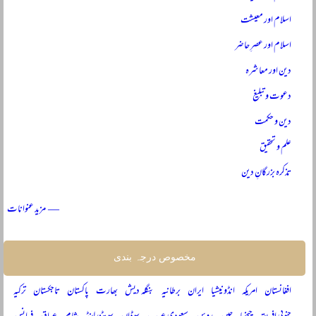
اسلام اور معیشت
اسلام اور عصرِ حاضر
دین اور معاشرہ
دعوت و تبلیغ
دین و حکمت
علم و تحقیق
تذکرہ بزرگانِ دین
— مزید عنوانات
مخصوص درجہ بندی
افغانستان
امریکہ
انڈونیشیا
ایران
برطانیہ
بنگلہ دیش
بھارت
پاکستان
تاجکستان
ترکیہ