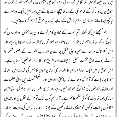
میں ان کمین گاہوں کو تلاش کرنے کی ہے جن میں بھیس بدل کر بیٹھے ہوئے لوگ ہر
موقع پر اپنا وار کر کے خاموشی کے ساتھ پیچھے ہٹ جاتے ہیں اور ہمیں ایک دوسرے
پر کیچڑ اچھالنے اور باہمی الزام تراشی کے لیے ایک نیا موقع فراہم کر دیتے ہیں۔
ہم سمجھتے ہیں کہ تحفظ ختم نبوت کے محاذ پر کام کرنے والی جماعتوں اور اداروں کو
سنجیدگی کے ساتھ باہم مل بیٹھ کر اس پہلو سے صورتحال کا ازسرنو جائزہ لینا چاہیے اور
اس خطرناک مرحلہ سے بخیروخوبی نکل جانے پر اللہ رب العزت کے حضور شکر ادا
کرتے ہوئے اپنی حکمت عملی، ترجیحات اور طریق کار کا ازسرنو تعین کرنا چاہیے۔
اس موقع پر میں ایک اور احساس کا اظہار بھی کرنا چاہوں گا جس کی شدت میں اضافہ
ہوتا جا رہا ہے کہ آخر کیا وجہ ہے کہ ریاستی اداروں اور اسٹیبلشمنٹ میں دینی تعلیمات
اور تہذیبی تقاضوں کی نمائندگی موجود نہیں ہے اور نہ ہی افسران اور حکام کی دینی ذہن
سازی اور تربیت کا کوئی نظم قائم ہے۔ آخر ہم کب تک قوم کے نظریاتی اور تہذیبی
اثاثوں پر ایسے لوگوں کو محافظ بنائے رکھیں گے جو نہ صرف یہ کہ ان کی ماہیت اور قدر