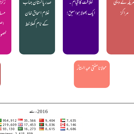
ریکہ کے دینی
خلافت کا قیام ۔
صدر پاکستان جناب
زلزل
مراکز
ایک بھولا ہوا سبق!
غلام اسحاق خان
مساج
کے نام کھلا خط
اصح
خصوص
مولانا مفتی عبد الستارؒ
2016ء سے