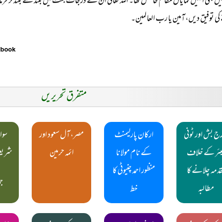
یں بھی انہیں نمایاں مقام حاصل تھا۔ اللہ تعالیٰ ان کے درجات جنت میں بلند سے بلند تر ف
ے کی توفیق دیں، آمین یا رب العالمین۔
متفرق تحریریں
ج بش اور ٹونی
ارکان پارلیمنٹ
مصر، آل سعود اور
سوا
یئر کے خلاف
کے نام مولانا
ائمہ حرمین
شریعت
دمہ چلانے کا
منظور احمد چنیوٹی کا
ح
مطالبہ
خط
ج