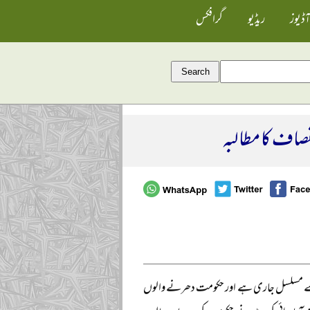
آڈیوز
ریڈیو
گرافکس
نصاف کا مطالبہ
فتوں سے مسلسل جاری ہے اور حکومت دھرنے والوں