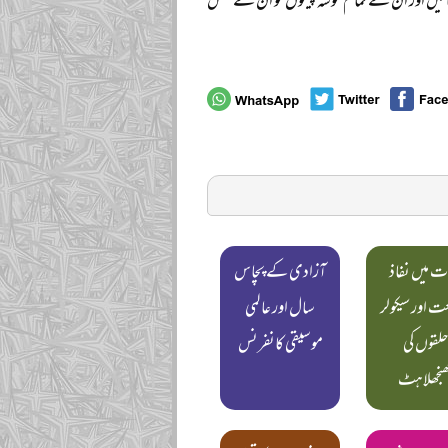
رمائیں اور ان کے تمام خوشہ چینوں کو ان کے نقش
ت میں نفاذ
آزادی کے پچاس
 اور سیکولر
سال اور عالمی
لقوں کی
موسیقی کانفرنس
ھنجھلاہٹ