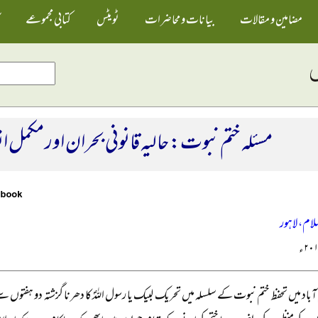
مضامین و مقالات
بیانات و محاضرات
ٹویٹس
کتابی مجموعے
مسئلہ ختم نبوت: حالیہ قانونی بحران اور مکمل ا
لام، لاہور
آباد میں تحفظ ختم نبوت کے سلسلہ میں تحریک لبیک یا رسول اللہؐ کا دھرنا گزشتہ دو ہ