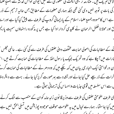
 لائق تبریک ہیں۔ متنازعہ ترمیمی ایکٹ کی منظوری سے قبل ایوان کو اس خدشہ سے جمعیۃ علماء اس
 کی بات پر توجہ نہیں دی گئی تھی جبکہ ہماری معلومات کے مطابق جس حالیہ ترمیم کے ذر
ہے اس کا مسودہ جمعیۃ علماء اسلام کے پارلیمانی گروپ کی طرف سے پیش کیا گیا ہے اور اسے پ
لحق اور مولانا فضل الرحمان نے کلیدی کردار ادا کیا ہے جس پر مذکورہ راہنماؤں سمیت 
۔
کے مطالبات کی اصولی حمایت مختلف دینی حلقوں کی طرف سے کی گئی ہے۔ عالمی مجلس تحفظ 
بارات میں آچکا ہے کہ وہ تحریک لبیک یا رسول اللہؐ کے مطالبات کی حمایت کرتے ہیں، 
ان درخواستی ایک اخباری بیان میں کہہ چکے ہیں کہ وہ دھرنے کے مطالبات کی حمایت کرتے
ذاکرات کے ذریعے حل کیا جائے اور تشدد سے بہرصورت گریز کیا جائے۔ بہت سے دیگر دینی
 سے اس سلسلہ میں قومی جذبات و احساس کی ترجمانی ہوتی ہے۔
طرف حکومتی حلقوں کی طرف سے وزیرقانون زاہد حامد کو ان کے منصب سے الگ کرنے کے م
نہیں کیا جا سکتا۔ ہمارے خیال میں یہ حکومت موقف موجودہ پوزیشن میں تسلی بخش نہیں ہے اس