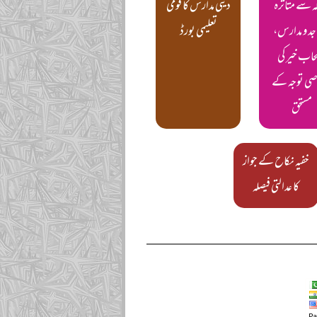
ہ سے متاثرہ
دینی مدارس کا قومی
د و مدارس،
تعلیمی بورڈ
اب خیر کی
ی توجہ کے
مستحق
خفیہ نکاح کے جواز
کا عدالتی فیصلہ