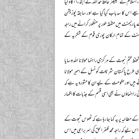
لام کے سینیٹر حافظ حمد اللہ نے ابتدءًا آگاہ کیا
یعے اس کا سدباب کیا گیا ہے اور سابقہ پوزیشن
ارلیمنٹ میں متفقہ طور پر منظور کرانے میں راجہ
پارلیمنٹ کے تمام ارکان پوری قوم کے شکریہ کے
ختم نبوت کے مرکزی راہنما مولانا اللہ وسایا
اسی طرح پاکستان شریعت کونسل کے امیر مولانا
 ہیں اور حکومت کے لیے ان کا مشورہ یہ ہے کہ
 راہنماؤں نے بھی اسی قسم کے جذبات کا اظہار
طالبہ پر یہ کہا جا رہا ہے کہ ٹھوس ثبوت کے
 لیے کہ راجہ محمد ظفر الحق کی سربراہی میں اس