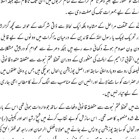
 کو منظور کیے بغیر دھرنا ختم کرانے کے تمام حربوں میں ابھی تک ناکام ہے جبکہ اسلا
کرانے کے لیے جمعرات تک کی مہلت دی ہے۔
کے مختلف مراحل کے مشاہدہ بلکہ ایک لحاظ سے ذاتی شرکت کے حوالہ سے کچھ گزارشات گ
 تحریک لبیک یا رسول اللہؐ کے قائدین کے درمیان مذاکرات میں دونوں کے لیے قابل قب
ن بدن معدوم ہوتے دکھائی دے رہے ہیں جبکہ دھرنے سے عوام کو درپیش مشکلات م
یں انتخابی ترامیم کے ایکٹ کی منظوری کے دوران تحفظ ختم نبوت سے متعلقہ متعدد قانونی
یصلہ کی رو سے دوبارہ اپنی سابقہ اور اصل پوزیشن پر بحال ہو چکی ہیں جس پر دینی حلقوں میں 
ر حضرات کو سامنے لانے اور انہیں ان کے مناصب سے الگ کرنے کا مطالبہ ابھی جاری
کے لیے تیار نہیں ہیں۔
نٹ میں تحفظ ختم نبوت سے متعلقہ قانونی دفعات کے ساتھ جو واردات ہوئی تھی اس کے بار
طے شدہ منصوبہ کا حصہ تھی۔ اس سازش کو بے نقاب کرنے میں شیخ رشید احمد اور کیپٹن (ر) 
صورتحال کو سابقہ پوزیشن پر واپس لے جانے میں مولانا فضل الرحمان اور راجہ محمد ظفر الحق 