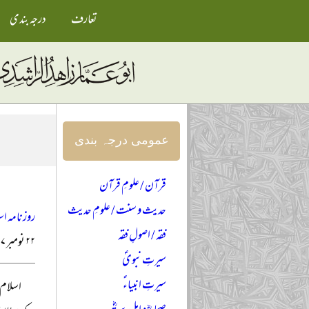
تعارف
درجہ بندی
عمومی درجہ بندی
قرآن / علومِ قرآن
حدیث و سنت / علومِ حدیث
روزنامہ اس
فقہ / اصولِ فقہ
۲۲ نومبر ۲۰۱۷ء
سیرتِ نبویؐ
سیرتِ انبیاءؑ
اسلام 