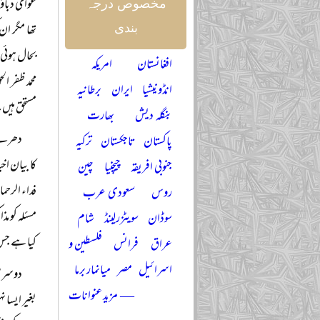
عوامی دباؤ
مخصوص درجہ
تھا مگر ان
بندی
بحال ہوئی 
افغانستان
امریکہ
محمد ظفر ا
انڈونیشیا
ایران
برطانیہ
مستحق ہیں
بنگلہ دیش
بھارت
دھرنے 
پاکستان
تاجکستان
ترکیہ
کا بیان اخ
جنوبی افریقہ
چیچنیا
چین
فداء الرحم
روس
سعودی عرب
مسئلہ کو م
سوڈان
سویٹزرلینڈ
شام
کیا ہے جس
عراق
فرانس
فلسطین و
اسرائیل
مصر
میانمار برما
دوسری 
— مزید عنوانات
بغیر ایسا 