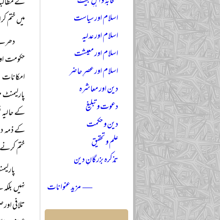
صحابہؓ و اہلِ بیتؓ
کے مطالبات
اسلام اور سیاست
میں ختم 
اسلام اور عدلیہ
دھرنے 
اسلام اور معیشت
حکومت اور
اسلام اور عصرِ حاضر
امکانات د
دین اور معاشرہ
پارلیمنٹ م
دعوت و تبلیغ
کے حالیہ ف
دین و حکمت
کے ذمہ دا
علم و تحقیق
ختم کرنے 
تذکرہ بزرگانِ دین
پارلیم
— مزید عنوانات
نہیں بلکہ 
تلافی اور 