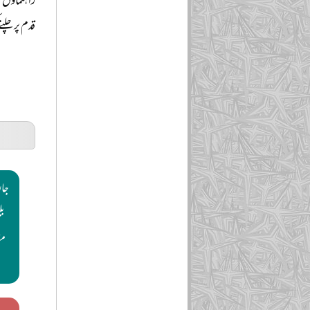
راہنماؤں م
قدم پر چلن
جار
بل
مق