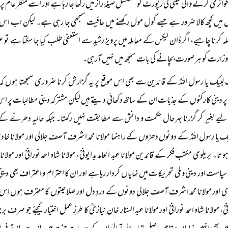
نکوائری کرنے والی کمیٹی کی رپورٹ کو مسلسل صیغۂ راز میں رکھا جا رہا ہے اور اسے منظرِ عام
میں کچھ کالا ضرور ہے جسے گول مول رکھنے میں عافیت سمجھی جا رہی ہے۔ لیکن اب اس معا
ہ کرنا چاہیے، اگر ڈان لیکس کے معاملہ میں پرویز رشید سے استعفیٰ طلب کیا جا سکتا ہے 
کی وزارت کو ہر صورت بچانے کی بات سمجھ میں نہیں آرہی۔
لبیک یا رسول اللہؐ کے قائدین سے بھی اس موقع پر یہ گزارش کرنا ضروری سمجھتا ہوں ک
پر دینی کارکنوں کے جذبات ان کے ساتھ دکھائی دیتے ہیں لیکن مشترکہ دینی مطالبات پر اس
 لیے بغیر کر گزرنا بہرحال حکمت و دانش سے مطابقت نہیں رکھتا۔ جبکہ حالیہ دھرنے کے
 یا رسول اللہؐ کے دونوں دھڑوں کے راہنما مولانا محمد اشرف آصف جلالی اور مولانا خادم ح
ہوتا۔ بریلوی مکتب فکر کے قائدین مولانا عبد الحامد بدایونیؒ، مولانا شاہ احمد نورانیؒ اور مو
 سیاست اور دینی و ملی تحریکات میں نمایاں کردار رہا ہے اور ان کا احترام و اعتراف بھی دینی
اور مولانا محمد اشرف آصف جلالی دونوں کے دردِ دل اور صلاحیتوں کا معترف ہوں اس لیے ی
ونیؒ، مولانا شاہ احمد نورانیؒ اور مولانا عبد الستار خان نیازیؒ کا طرزِ عمل اختیار کیجئے جو صر