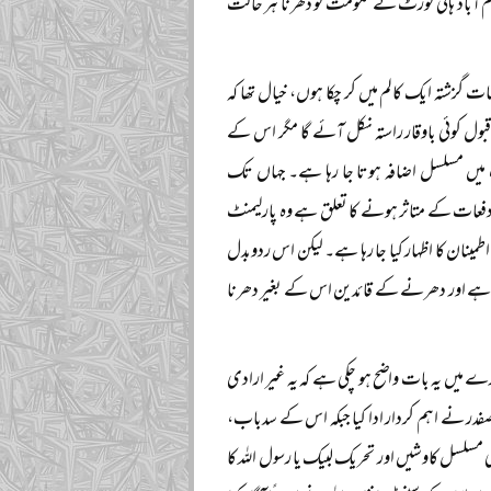
م آباد ہائی کورٹ نے حکومت کو دھرنا ہر حالت
زشتہ ایک کالم میں کر چکا ہوں، خیال تھا کہ
ول کوئی باوقار راستہ نکل آئے گا مگر اس کے
یں مسلسل اضافہ ہوتا جا رہا ہے۔ جہاں تک
 دفعات کے متاثر ہونے کا تعلق ہے وہ پارلیمنٹ
اطمینان کا اظہار کیا جا رہا ہے۔ لیکن اس ردوبدل
 ہے اور دھرنے کے قائدین اس کے بغیر دھرنا
ے میں یہ بات واضح ہو چکی ہے کہ یہ غیر ارادی
صفدر نے اہم کردار ادا کیا جبکہ اس کے سدباب،
کی مسلسل کاوشیں اور تحریک لبیک یا رسول اللہ کا