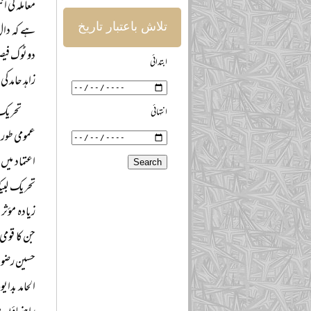
معاملہ کی ا
تلاش باعتبار تاریخ
ہے کہ دال 
دوٹوک فیصل
ابتدائی
زاہد حامد 
تحریک 
انتہائی
عمومی طور 
اعتماد میں
تحریک لبیک
زیادہ مؤثر 
جن کا قومی
حسین رضوی 
الحامد بدای