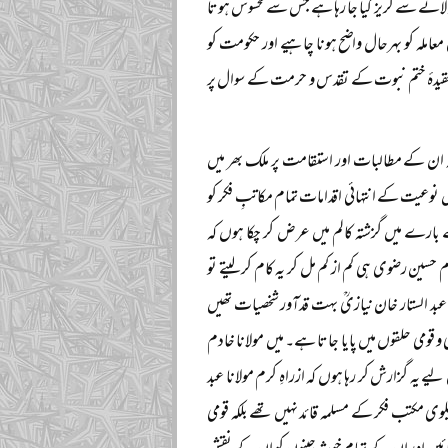
 پر لانے سے گریز کیا جا رہا ہے جس سے محسوس ہوتا
ملہ کو بہرحال واضح ہونا چاہیے اور حکومت کو
تو عقیدۂ ختم نبوت کے تقدس و حرمت کے سوال پر
ہ ان کے مطالبات اور استقامت پر ملک بھر میں
 نوعیت کے انتہائی اقدامات تمام مکاتبِ فکر کو
 بارے میں گزشتہ کالم میں عرض کر چکا ہوں کہ
سین رضوی ہی کم از کم مل کر یہ کام کر لیتے تو
لانا عبد الستار خان نیازیؒ بہت قدآور شخصیات تھیں
 و قومی حلقوں میں پایا جاتا ہے۔ میں مولانا خادم
ہ گزارش کر رہا ہوں کہ ازراہِ کرم مولانا عبد
ف بریلوی مکتب فکر کے مسلمہ قائد نہیں تھے بلکہ قومی