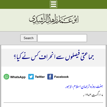
جماعتی فیصلوں سے انحراف کس نے کیا؟
ہفت روزہ ترجمان اسلام، لاہور
۱۷ اگست ۱۹۷۳ء