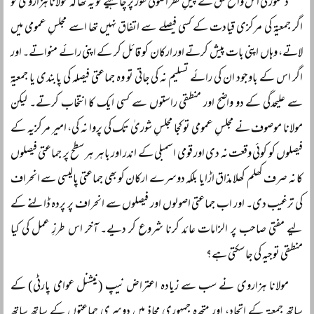
دستور کی اس واضح شق کے پیشِ نظر اصولی طور پر چاہیے تو یہ تھا کہ مولانا ہزاروی کو
اگر جمعیۃ کی مرکزی قیادت کے کسی فیصلے سے اتفاق نہیں تھا اسے مجلسِ عمومی میں
لاتے، وہاں اپنی بات پیش کرتے اور ارکان کو قائل کر کے اپنی رائے منواتے۔ اور
اگر اس کے باوجود ان کی رائے تسلیم نہ کی جاتی تو وہ جماعتی فیصلہ کی پابندی یا جمعیۃ
سے علیحدگی کے دو واضح اور منطقی راستوں سے کسی ایک کا انتخاب کرتے۔ لیکن
مولانا موصوف نے مجلسِ عمومی تو کجا مجلسِ شوریٰ تک کی پروا نہ کی، امیر مرکزیہ کے
فیصلوں کو کوئی وقعت نہ دی اور قومی اسمبلی کے اندر اور باہر ہر سطح پر جماعتی فیصلوں
کا نہ صرف کھلم کھلا مذاق اڑایا بلکہ دوسرے ارکان کو بھی جماعتی پالیسی سے انحراف
کی ترغیب دی۔ اور اب جماعتی اصولوں اور فیصلوں سے انحراف پر پردہ ڈالنے کے
لیے مفتی صاحب پر الزامات عائد کرنا شروع کر دیے۔ آخر اس طرزِ عمل کی کیا
منطقی توجیہ کی جا سکتی ہے؟
مولانا ہزاروی نے سب سے زیادہ اعتراض نیپ (نیشنل عوامی پارٹی) کے
ساتھ جمعیۃ کے اتحاد، اور متحدہ جمہوری محاذ میں دوسری جماعتوں کے ساتھ ساتھ