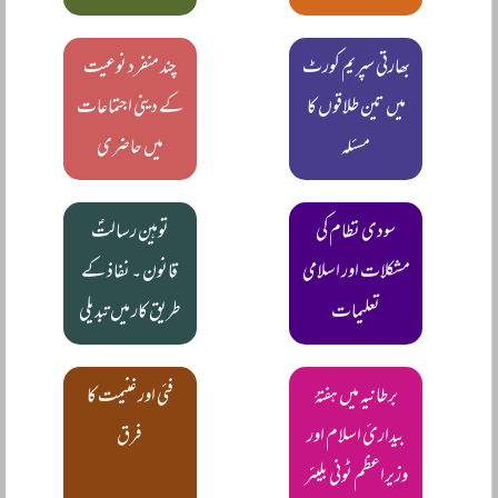
بھارتی سپریم کورٹ
چند منفرد نوعیت
میں تین طلاقوں کا
کے دینی اجتماعات
مسئلہ
میں حاضری
سودی نظام کی
توہین رسالتؐ
مشکلات اور اسلامی
قانون ۔ نفاذ کے
تعلیمات
طریق کار میں تبدیلی
برطانیہ میں ہفتۂ
فئی اور غنیمت کا
بیدارئ اسلام اور
فرق
وزیراعظم ٹونی بلیئر