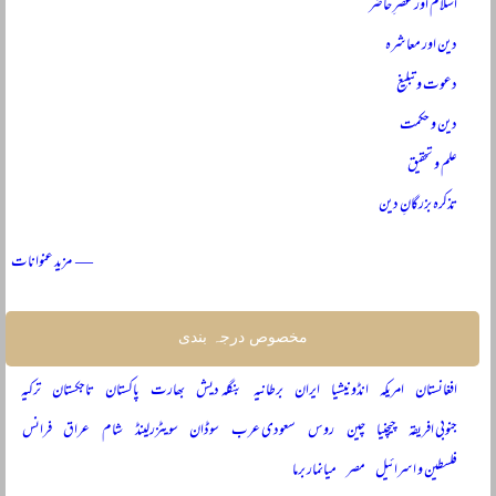
اسلام اور عصرِ حاضر
دین اور معاشرہ
دعوت و تبلیغ
دین و حکمت
علم و تحقیق
تذکرہ بزرگانِ دین
— مزید عنوانات
مخصوص درجہ بندی
افغانستان
امریکہ
انڈونیشیا
ایران
برطانیہ
بنگلہ دیش
بھارت
پاکستان
تاجکستان
ترکیہ
جنوبی افریقہ
چیچنیا
چین
روس
سعودی عرب
سوڈان
سویٹزرلینڈ
شام
عراق
فرانس
فلسطین و اسرائیل
مصر
میانمار برما