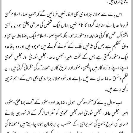
لانا پڑ رہی ہیں۔
اس بات سے مولانا ہزاروی بھی انکار نہیں فرمائیں گے کہ جمعیۃ علماء اسلام کسی
فردِ واحد یا بے ضابطہ گروہ کا نام نہیں جہاں ایک شخص کی مرضی چلتی ہو، یا باہمی
اشتراکِ عمل کا کوئی ضابطہ و دستور نہ ہو۔ بلکہ جمعیۃ علماء اسلام ایک باضابطہ سیاسی و
دینی تنظیم ہے جس کی شاخیں ملک کے کونے کونے میں موجود ہیں اور وہ باقاعدہ
ایک دستور رکھتی ہے جس کے تحت امیر، مجلسِ عاملہ، مجلسِ شوریٰ اور مجلسِ عمومی
اپنے اپنے دائرہ کار میں پالیسی، منشور اور طریق کار پر عملدرآمد کی نگرانی کرتی ہیں۔ یہ
نظم و نسق سالہا سال سے چل رہا ہے اور خود مولانا ہزاروی بھی اس کے اہم ترین
رکن رہے ہیں۔
اب سوال یہ ہے کہ آخر وہ کس اصول، ضابطہ اور دستور کے تحت جماعتی دستور،
امیر، مجلسِ عاملہ، مجلسِ شوریٰ اور مجلسِ عمومی کو نظر انداز کر کے از خود بن بلائے
مہمان کی طرح جمعیۃ کی سربراہی کے منصب پر براجمان ہونا چاہتے ہیں؟ مولانا کی