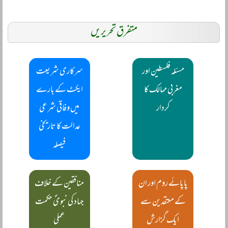
متفرق تحریریں
مسئلہ فلسطین اور
سرکاری شریعت
مغربی ممالک کا
ایکٹ کے بارے
کردار
میں وفاقی شرعی
عدالت کا تاریخی
فیصلہ
پاپائے روم اور ان
منافقین کے خلاف
کے معتقدین سے
جہاد کی نبویؐ حکمت
ایک گزارش
عملی