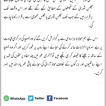
کمیٹی اور ۱۹۶۹ء میں جمہوری مجلس عمل قائم کی گئی تھی۔ یہ دونوں معاہدے
مجلسِ شوریٰ کے فیصلوں کے مطابق کیے گئے تھے اور اس وقت تک
برقرار رہیں گے جب تک مجلسِ شوریٰ یا مجلسِ عمومی اسے برقرار رکھنا چاہے
گی۔
اس لیے ہم مولانا ہزاروی سے یہ گزارش کریں گے کہ وہ جمعیۃ کی مرکزی قیادت
پر بے سروپا الزامات عائد کرنے کی بجائے اپنے رویہ پر غور کریں اور اگر وہ جمعیۃ
کے ساتھ نہ چلنے کا فیصلہ کر ہی چکے ہیں تو آخری عمر میں چند مفاد پرستوں کی شہہ پر
اپنے ساتھیوں اور بزرگوں کے خلاف محاذ آرائی کی بجائے باقی عمر یاد اللہ میں بسر
کریں۔