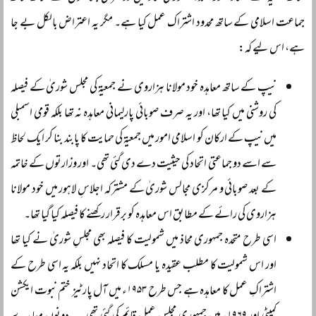
جماعت اسلامی کے ساتھ محدود اشتراک عمل کیا ہے۔ مگر یہ اعتراض بالکل بے جا
ہے، اس لیے کہ:
نیپ کے ساتھ معاہدہ خود مولانا ہزاروی نے جمعیۃ کی مجلس شوریٰ کے فیصلہ
کی روشنی میں کیا تھا، اور یہ صرف صوبائی پارلیمانی معاہدہ نہ تھا بلکہ قومی اسمبلی
میں نیپ کے ارکان کو اسلامی امور میں جمعیۃ کی حمایت کا پابند بنا کر ایک لحاظ
سے اسے دو جماعتی اتحاد کی حیثیت دے دی گئی تھی۔ اور وزارتوں کے خاتمہ
کے بعد صوبائی و مرکزی مجالس شوریٰ کے مشترکہ اجلاسِ لاہور میں خود مولانا
ہزاروی کی رائے کے مطابق اس معاہدہ کو برقرار رکھنے کا فیصلہ کیا گیا تھا۔
اسی طرح متحدہ جمہوری محاذ میں شمولیت کا فیصلہ بھی مجلسِ شوریٰ نے کیا تھا
اور اس شمولیت کا مطلب عقیدہ یا مسلک کا اتحاد نہیں بلکہ یہ اسی طرح کے
اشتراکِ عمل کا معاہدہ ہے جس طرح ۱۹۵۳ء میں آل پارٹیز ختم نبوت ایکشن