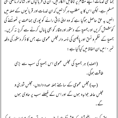
جماعتی خدمات اپنے مقام پر ناقابلِ انکار ہیں، ان کی قربانیاں اور شاندار ماضی بھی
مسلم ہے، لیکن اس کا یہ مطلب ہرگز نہیں کہ ان خدمات اور قربانیوں کے صلہ میں
انہیں یہ حق حاصل ہوگیا ہے کہ وہ اپنی ذاتی رائے کو پوری جماعت پر ٹھونسنے کی
کوشش کریں او رجمعیۃ کے دستور اور وقار کو بھی پامال کرنے سے گریز نہ کریں۔
جمعیۃ کے نظم و نسق اور پالیسی کی ذمہ دار مجلسِ عمومی ہے جس کا ذکر دستور کی دفعہ
نمبر ۱۰ میں ان الفاظ میں کیا گیا ہے:
(الف) ہر جمعیۃ کی مجلس عمومی اس جمعیۃ کی سب سے بڑی
طاقت ہوگی۔
(ب) مجلسِ عمومی کے سامنے جملہ عہدہ داروں، مجلسِ شوریٰ و
مجلسِ عاملہ جوابدہ ہوں گے اور اس کے فیصلے سب پر حاوی ہوں
گے۔