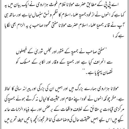
اے پی پی کے مطابق حضرت مولانا غلام غوث ہزاروی نے ایک بیان میں یہ
کہا ہے کہ انہوں نے از خود جمعیۃ علماء اسلام کا نظم و نسق سنبھال لیا ہے اور ساتھ ہی
آپ نے قائد جمعیۃ علماء اسلام حضرت مولانا مفتی محمود صاحب پر یہ الزام بھی لگایا
ہے کہ:
’’مفتی صاحب نے جمعیۃ کے منشور اور مجلس شوریٰ کے فیصلوں
سے انحراف کیا ہے اور جمعیۃ کے وقار اور اکابر کے مسلک کو
نقصان پہنچایا ہے۔‘‘
مولانا ہزاروی ہمارے بزرگ ہیں اور ہمیں ان کی بزرگی اور پیرانہ سالی کا لحاظ
ہے، مگر چونکہ انہوں نے خود اپنے مقام اور حیثیت کا خیال نہ کرتے ہوئے جمعیۃ کی
مرکزی قیادت پر حقائق کے خلاف واقعات کے برعکس اور بے بنیاد الزامات عائد
کیے ہیں اس لیے ہمیں حقیقت حال کی وضاحت کی خاطر مجبورًا کچھ باتیں حیطۂ تحریر میں