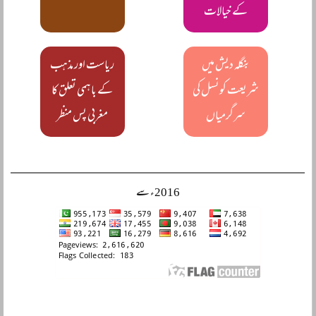
کے خیالات
بنگلہ دیش میں
ریاست اور مذہب
شریعت کونسل کی
کے باہمی تعلق کا
سرگرمیاں
مغربی پس منظر
2016ء سے