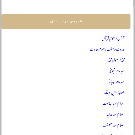
عمومی درجہ بندی
قرآن / علومِ قرآن
حدیث و سنت / علومِ حدیث
فقہ / اصولِ فقہ
سیرتِ نبویؐ
سیرتِ انبیاءؑ
صحابہؓ و اہلِ بیتؓ
اسلام اور سیاست
اسلام اور عدلیہ
اسلام اور معیشت