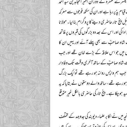
یسرے عشرہ کے دوران امیر المجاہدین سید احمد
ک قیام پذیر رہا ہے اور ان کی سکھ فوجوں سے معرکہ
ج تار حاضری دینے کا پروگرام بنا لیا۔ مولانا
دا کی اور اس کے بعد دو بزرگوں کی قبروں پر فاتحہ
ت شاہ صاحبؒ سے بھی پہلے آئے اور یہیں ان کا
 بزرگ فتح خان پنج تاری ہیں جو اس علاقہ کے بڑے خان تھے اور جب
حضرت شاہ صاحبؒ کے ساتھ آخری وقت تک وفادار
ن جب ہم واپس روانہ ہو رہے تھے تو ایک بزرگ
ہو رہے تھے، ساتھ والے دوستوں نے بتایا کہ یہ
ید ہو چکا ہے۔ پنج تار کی حاضری بالکل غیر متوقع
ہ میں نے اکابر علماء دیوبند کی جدوجہد کے مختلف