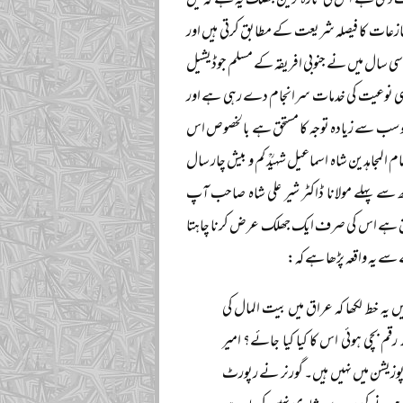
ی وسعت دی ہے اس کی تازہ ترین جھلک یہ ہے کہ میں
تنازعات کا فیصلہ شریعت کے مطابق کرتی ہیں اور
 اسی سال میں نے جنوبی افریقہ کے مسلم جوڈیشیل
سی نوعیت کی خدمات سرانجام دے رہی ہے اور
ہلو سب سے زیادہ توجہ کا مستحق ہے بالخصوص اس
امام المجاہدین شاہ اسماعیل شہیدؒ کم و بیش چار سال
ے پہلے مولانا ڈاکٹر شیر علی شاہ صاحب آپ
علق ہے اس کی صرف ایک جھلک عرض کرنا چاہتا
سے یہ واقعہ پڑھا ہے کہ:
یں یہ خط لکھا کہ عراق میں بیت المال کی
قم بچی ہوئی اس کا کیا کیا جائے؟ امیر
 پوزیشن میں نہیں ہیں۔ گورنر نے رپورٹ