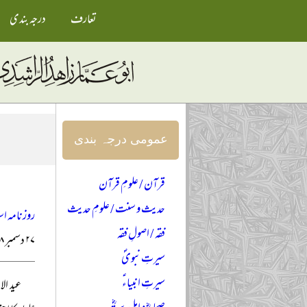
تعارف
درجہ بندی
عمومی درجہ بندی
قرآن / علومِ قرآن
حدیث و سنت / علومِ حدیث
روزنامہ اس
فقہ / اصولِ فقہ
۲۷ دسمبر ۲۰۰۸ء
سیرتِ نبویؐ
سیرتِ انبیاءؑ
عید ال