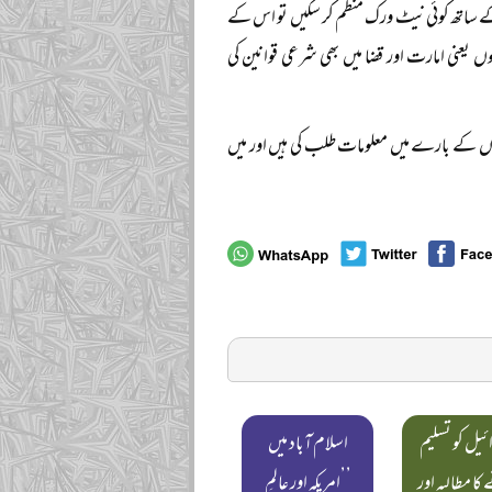
ت کے ساتھ کوئی نیٹ ورک منظم کر سکیں تو اس کے
عنی امارت اور قضا میں بھی شرعی قوانین کی
ں کے بارے میں معلومات طلب کی ہیں اور میں
ئیل کو تسلیم
اسلام آباد میں
کا مطالبہ اور
’’امریکہ اور عالمِ