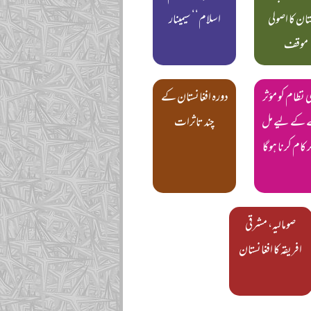
تان کا اصولی
اسلام‘‘ سیمینار
موقف
 نظام کو مؤثر
دورہ افغانستان کے
 کے لیے مل
چند تاثرات
کام کرنا ہوگا
صومالیہ، مشرقی
افریقہ کا افغانستان