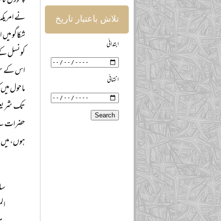
پہلوؤں کا 
نے امریکہ 
تلاش باعتبار تاریخ
شکاگو میں 
ابتدائی
کونسل کے 
اس کے سربر
انتہائی
ماحول میں ک
تک شریعت 
حضرات سے 
ہوں، میں ن
سا
الم