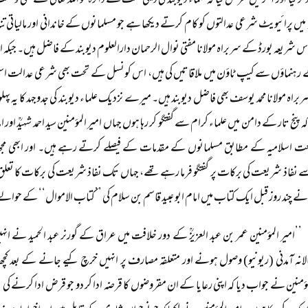
ذکر کیا اور آخر میں عرض کیا کہ علماء دیوبند کی دینی محنت کے دائرہ کو اللہ تعالیٰ نے کتن
میں پرائیویٹ شرعی عدالتوں کو کام کرتے دیکھا ہے جو مسلمانوں کے خاندانی اور مالیاتی 
اس شریعہ بورڈ کے سربراہ مولانا مفتی نوال الرحمان دارالعلوم دیوبند کے فاضل ہیں۔ جبکہ
رہنماؤں سے کیپ ٹاؤن میں ملاقاتیں کی ہیں، اس کونسل کے تحت بھی شرعی عدالت ا
اہ مولانا محمد یوسف بھی فاضل دیوبند ہیں۔ میرے نزدیک علماء دیوبند کی جدوجہد کا یہ پ
ہ پنج تار کے دامن میں علماء کرام سے گفتگو کر رہا ہوں جہاں امیر المؤمنین سید احمد شہیدؒ اور 
اسلامیہ کے مطابق مسلمانوں کے مقدمات کے فیصلے کرتے رہے ہیں۔ اور ابھی مجھ س
نفاذ شریعت کی برکات پر گفتگو فرما رہے تھے، جہاں تک نفاذ شریعت کی برکات کا ت
ے چند روز قبل ایک کتاب میں امام ابو عبید قاسم بن سلام کی ’’کتاب الاموال‘‘ کے حوالے 
’’امیر المؤمنین عمر بن عبد العزیزؒ کے دور خلافت میں عراق کے گورنر عبد الحمید نے انہ
لانہ آمدنی (ریونیو) وصول ہونے اور متعلقہ مصارف پر انہیں خرچ کیے جانے کے بعد کچھ ر
ؤمنین نے جواب دیا کہ اپنی رعایا کے ان مقروضوں کا قرضہ ادا کر دو جو قرض ادا کرنے کی