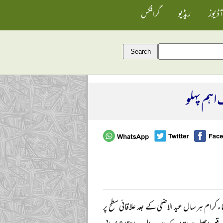
آڈیوز
ریڈیو
گرافکس
اہم پہلو
کرام ہر سال عید الاضحٰی کے بعد علاقائی سطح پر