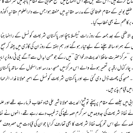
جتماع کرتے ہیں، اس سے قبل مجھے اس اجتماع میں ضلع صوابی کے مقام باجہ میں شرکت کا مو
 بونیر کے مقام طوطالئی کے مدرسہ حقانیہ میں منعقد ہوا جس سے دارالعلوم حقانیہ اکوڑہ 
برکاتہم نے بھی خطاب کیا۔
د الاضحٰی کے بعد جمعہ کے روز رات ٹیکسلا پہنچا اور پاکستان شریعت کونسل کے راہنما جن
 کے ہمراہ ساتھ چلنے کے لیے تیار ہوگئے اور ہم ہفتہ کے روز ان کی گاڑی میں بیٹھ کر صبح 
 ’’مرکز حضرت حافظ الحدیث درخواستی‘‘ میں رکے جو حسن ابدال سے آگے جی ٹی روڈ پر ایب
چار کنال رقبہ پر تعمیر ہونے والے اس مرکز میں مسجد، مدرسہ اور اسکول کے ساتھ پاکستان
مسجد کی چھت ڈال دی گئی ہے اور پاکستان شریعت کونسل کے امیر مولانا فداء الرحمان 
میں قیام پذیر ہیں۔
بی میں جلسے کے مقام پر پہنچے تو شیخ الحدیث مولانا شیر علی شاہ خطاب فرما رہے تھے اور عل
 نفاذ شریعت کی جدوجہد میں سرگرم حصہ لینے کی ترغیب دے رہے تھے، انہوں نے نفاذ 
د کے لیے اس تحریک نفاذ شریعت کا بھی تعارف کرایا جو ان کی قیادت میں مصروف عمل ہے