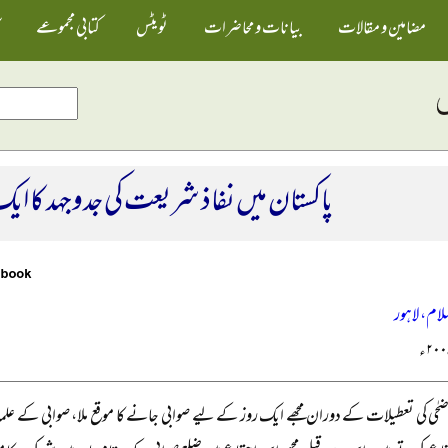
مضامین و مقالات
بیانات و محاضرات
ٹویٹس
کتابی مجموعے
پاکستان میں نفاذ شریعت کی جدوجہد کا ایک 
لام، لاہور
اضحٰی کی تعطیلات کے دوران مجھے ایک روز کے لیے صوابی جانے کا موقع ملا، صوابی کے علماء 