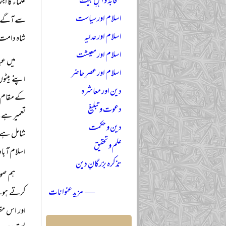
صحابہؓ و اہلِ بیتؓ
علماء کا ا
اسلام اور سیاست
سے آگے ضلع
اسلام اور عدلیہ
شاہ دامت 
اسلام اور معیشت
میں عی
اسلام اور عصرِ حاضر
اپنے بیٹوں
دین اور معاشرہ
کے مقام پر
دعوت و تبلیغ
تعمیر ہے۔ 
دین و حکمت
شامل ہے۔ 
علم و تحقیق
اسلام آباد 
تذکرہ بزرگانِ دین
ہم صوا
— مزید عنوانات
کرتے ہوئے
اور اس مقص