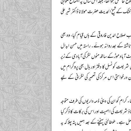
قع حاصل ہوا تھا، جبکہ اس سال یہ اجتماع صوابی
خٹک کے شیخ الحدیث حضرت مولانا ڈاکٹر شیر علی
اب صلاح الدین فاروقی کے ہاں قیام کیا، وہ بھی
ناشتہ کے بعد روانہ ہوئے۔ راستہ میں حسن ابدال
ٹ آباد موڑ کے ساتھ منوں نگر کی آبادی کے زیر
 شریعت کونسل کا دفتر اور ہال بھی پروگرام میں
درخواستی اس مرکز کی تعمیر کی نگرانی کے لیے
ماء کرام کو ان کی دینی ذمہ داریوں کی طرف متوجہ
شریعت کی اہمیت اور اس کی برکات کا ذکر کیا
۔ طوطالئی پہنچنے کے بعد ہمیں پتہ چلا کہ یہ