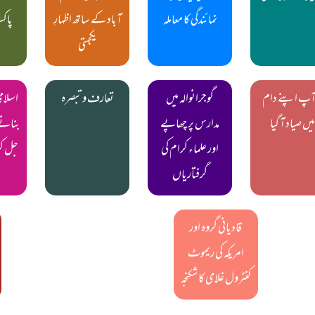
نمائندگی کا معاملہ
آباد کے ساتھ اظہارِ
پاکس
یکجہتی
 آپ اپنے دام
گوجرانوالہ میں
تعارف و تبصرہ
اسلامی
میں صیاد آ گیا
مدارس پر چھاپے
بنانے
اور علماء کرام کی
جل کر 
گرفتاریاں
قادیانی گروہ اور
امریکہ کی ریموٹ
کنٹرول غلامی کا شکنجہ