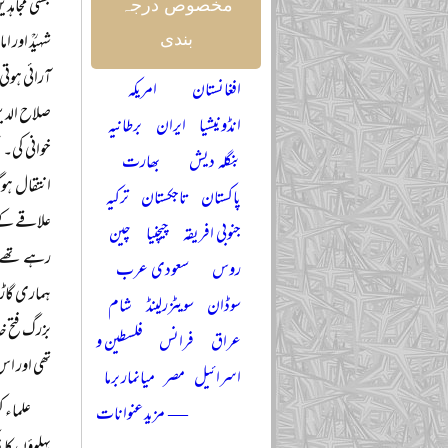
بستی مجاہ
مخصوص درجہ
شہیدؒ اور 
بندی
آرائی ہوتی
افغانستان
امریکہ
صلاح الدین 
انڈونیشیا
ایران
برطانیہ
خوانی کی۔
بنگلہ دیش
بھارت
پاکستان
تاجکستان
ترکیہ
علاقے کے 
جنوبی افریقہ
چیچنیا
چین
رہے تھے۔ 
روس
سعودی عرب
ہماری گاڑی
سوڈان
سویٹزرلینڈ
شام
بزرگ فتح خ
عراق
فرانس
فلسطین و
تھی اور اس
اسرائیل
مصر
میانمار برما
علماء ک
— مزید عنوانات