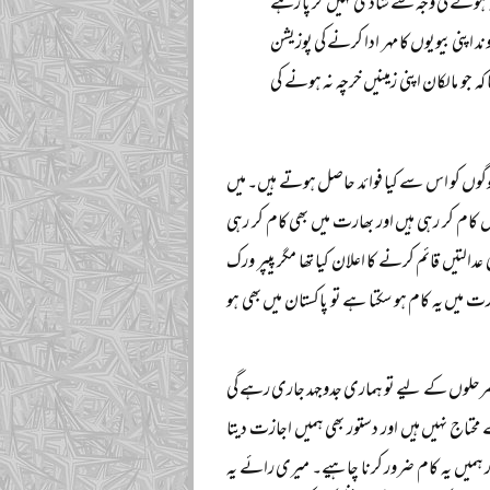
نہ ہونے کی وجہ سے شادی نہیں کر پا رہے
ند اپنی بیویوں کا مہر ادا کرنے کی پوزیشن
کہ جو مالکان اپنی زمینیں خرچہ نہ ہونے کی
لوگوں کو اس سے کیا فوائد حاصل ہوتے ہیں۔ میں
یں کام کر رہی ہیں اور بھارت میں بھی کام کر رہی
طح کی پرائیویٹ شرعی عدالتیں قائم کرنے کا اعلان کیا تھا مگر پیپر ورک
رت میں یہ کام ہو سکتا ہے تو پاکستان میں بھی ہو
 ہیں۔ (۱) امارت (۲) قضا (۳) اور تحکیم۔ پہلے دو مرحلوں کے لیے تو ہماری جدوجہد جاری رہے گی
تاج نہیں ہیں اور دستور بھی ہمیں اجازت دیتا
 ہمیں یہ کام ضرور کرنا چاہیے۔ میری رائے یہ