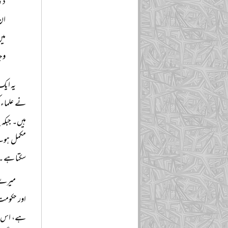
دی 
ان 
میں
وجہ
یہ ایک
نے علماء ک
مکمل ہونے 
سکتا ہے ۔
اور حکومت 
ہے، اس لیے