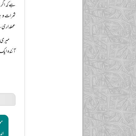
ہے کہ اگر 
ثمرات و ب
عملداری سے
میری ا
آئندہ ایک د
مو
الد