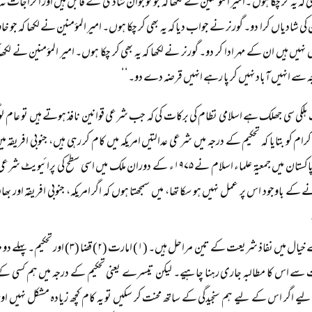
کہ یہ کر چکا ہوں ۔امیر المؤمنین نے لکھا کہ جو نوجوان شادی کے قابل ہیں اور اخراجات 
کی شادیاں کرا دو۔ گورنر نے جواب دیا کہ یہ بھی کر چکا ہوں۔ امیر المؤمنین نے لکھا کہ جو خاو
 نہیں ہیں ان کے مہر ادا کر دو۔ گورنر نے لکھا کہ یہ بھی کر چکا ہوں۔ امیر المؤمنین نے لکھا 
 سے انہیں آباد نہیں کر پا رہے انہیں قرضہ دے دو۔‘‘
 ہلکی سی جھلک ہے اسلامی نظام کی برکات کی کہ جب شرعی قوانین نافذ ہوتے ہیں تو عام 
رام کو بتایا کہ تحکیم کے درجہ میں شرعی عدالتیں امریکہ میں کام کر رہی ہیں، جنوبی افریقہ م
ہیں۔ جبکہ پاکستان میں جمعیۃ علماء اسلام نے ۱۹۷۵ء کے دوران ملک میں اسی س
کے باوجود اس پر عمل نہیں ہو سکا تھا، میں سمجھتا ہوں کہ اگر امریکہ، جنوبی افریقہ اور بھا
میرے خیال میں نفاذ شریعت کے تین مراحل
سے اس کا مطالبہ جاری رہنا چاہیے۔ لیکن تیسرے یعنی تحکیم کے درجہ میں ہم کسی کے مح
 اگر اس کے لیے ہم سنجیدگی کے ساتھ محنت کر سکیں تو یہ کام کچھ زیادہ مشکل نہیں اور