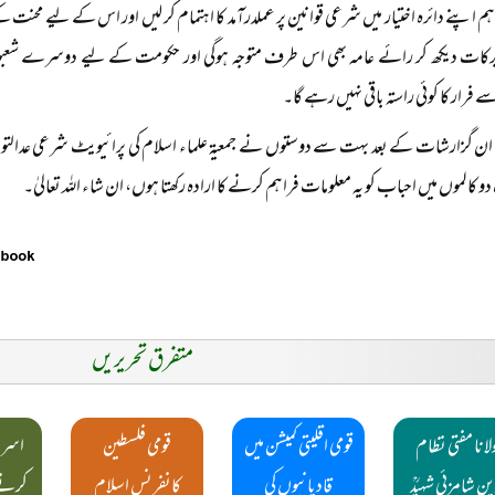
ہم اپنے دائرہ اختیار میں شرعی قوانین پر عملدرآمد کا اہتمام کر لیں اور اس کے لیے محن
رکات دیکھ کر رائے عامہ بھی اس طرف متوجہ ہوگی اور حکومت کے لیے دوسرے شعبوں ی
 فرار کا کوئی راستہ باقی نہیں رہے گا۔
ن گزارشات کے بعد بہت سے دوستوں نے جمعیۃ علماء اسلام کی پرائیویٹ شرعی عدالتو
و کالموں میں احباب کو یہ معلومات فراہم کرنے کا ارادہ رکھتا ہوں، ان شاء اللہ تعالیٰ۔
متفرق تحریریں
لانا مفتی نظام
قومی اقلیتی کمیشن میں
قومی فلسطین
اسرا
ین شامزئی شہیدؒ
قادیانیوں کی
کانفرنس اسلام
کرنے 