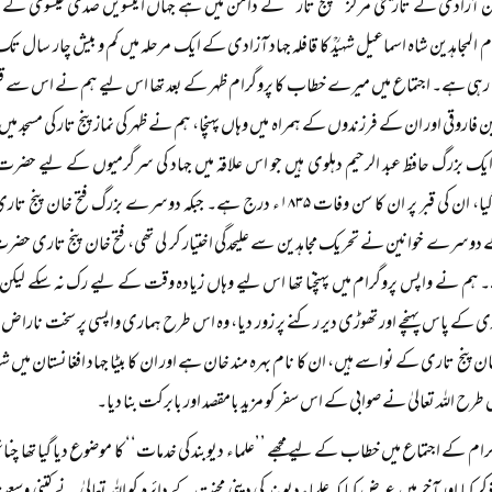
دین آزادی کے تاریخی مرکز ’’پنج تار‘‘ کے دامن میں ہے جہاں انیسویں صدی عیسوی کے ت
امام المجاہدین شاہ اسماعیل شہیدؒ کا قافلہ جہاد آزادی کے ایک مرحلہ میں کم و بیش چار سال ت
 رہی ہے۔ اجتماع میں میرے خطاب کا پروگرام ظہر کے بعد تھا اس لیے ہم نے اس سے قبل پن
فاروقی اور ان کے فرزندوں کے ہمراہ میں وہاں پہنچا، ہم نے ظہر کی نماز پنج تار کی مسجد میں ا
 ایک بزرگ حافظ عبد الرحیم دہلوی ہیں جو اس علاقہ میں جہاد کی سرگرمیوں کے لیے حضر
انتقال ہوگیا، ان کی قبر پر ان کا سن وفات ۱۸۳۵ء درج ہے۔ جبکہ دوسرے
دوسرے خوانین نے تحریک مجاہدین سے علیحدگی اختیار کر لی تھی، فتح خان پنج تاری 
ہم نے واپس پروگرام میں پہنچنا تھا اس لیے وہاں زیادہ وقت کے لیے رک نہ سکے لیک
 کے پاس پہنچے اور تھوڑی دیر رکنے پر زور دیا، وہ اس طرح ہماری واپسی پر سخت ناراض 
ان پنج تاری کے نواسے ہیں، ان کا نام بہرہ مند خان ہے اور ان کا بیٹا جہاد افغانستان میں شہ
 طرح اللہ تعالیٰ نے صوابی کے اس سفر کو مزید بامقصد اور بابرکت بنا دیا۔
رام کے اجتماع میں خطاب کے لیے مجھے ’’علماء دیوبند کی خدمات‘‘ کا موضوع دیا گیا تھا چنانچ