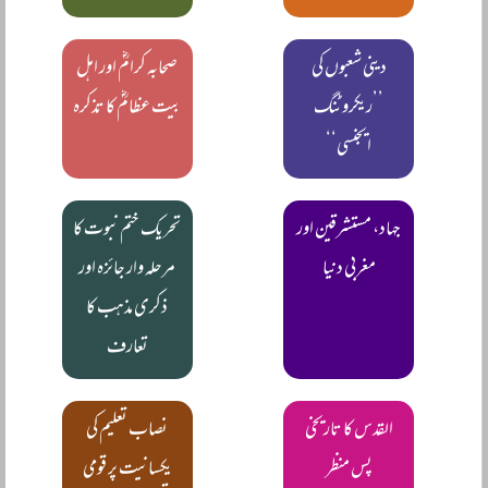
دینی شعبوں کی
صحابہ کرامؓ اور اہل
’’ریکروٹنگ
بیت عظامؓ کا تذکرہ
ایجنسی‘‘
جہاد، مستشرقین اور
تحریک ختم نبوت کا
مغربی دنیا
مرحلہ وار جائزہ اور
ذکری مذہب کا
تعارف
القدس کا تاریخی
نصاب تعلیم کی
پس منظر
یکسانیت پر قومی