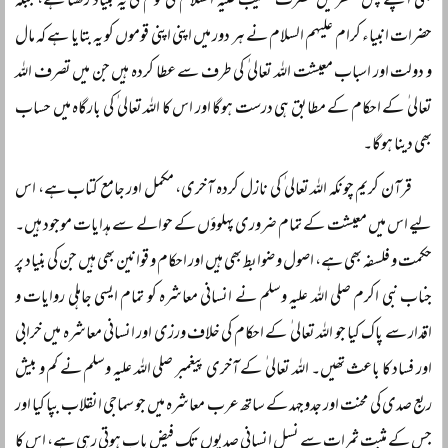
بھی اپنے پس منظر میں حضرت شعیب علیہ السلام کی قوم کی یہ بنیاد رکھتا ہے، جبکہ
حضرات انبیاء کرام علیہم السلام نے ہر دور میں اپنی اپنی قوموں کو یہ بتایا ہے کہ مال
و دولت اور اسباب معیشت اللہ تعالی ٰ کی طرف سے عطا کردہ ہیں جن میں تصرف اللہ
تعالی ٰ کے احکام کے مطابق ہی درست ہوگا اور اس کا اللہ تعالی ٰ کی بارگاہ میں حساب
بھی دینا ہوگا۔
قرآن کریم چونکہ اللہ تعالی ٰ کی نازل کردہ آخری، مکمل اور جامع کتاب ہے، اس
لیے اس میں معیشت کے تمام ضروری پہلوؤں کے حوالے سے ہدایات موجود ہیں۔
حکمت و فلسفہ بھی ہے، اصول و ضوابط بھی ہیں اور احکام و قوانین بھی ہیں جن کی بنیاد پر
جناب نبی اکرم صلی اللہ علیہ وسلم نے انسانی معاشرہ کو تمام ایسی جاہلی روایات و
اقدار سے پاک کیا جو اللہ تعالی ٰ کے احکام کی خلاف ورزی اور انسانی معاشرہ میں خرابی
اور فساد کا باعث تھیں۔ اللہ تعالی ٰ کے آخری پیغمبر صلی اللہ علیہ وسلم نے کم و بیش
ربع صدی کی محنت اور جدوجہد کے ساتھ عرب معاشرہ میں جو سماجی انقلاب بپا کیا اور
جس کے مثبت ثمرات سے نسل انسانی صدیوں تک فیض یاب ہوتی رہی ہے، اس کا