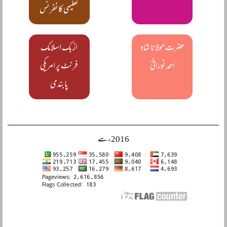
تعلیمی کانفرنس
حضرت مولانا شاہ
ازبک اسلامک
احمد نورانیؒ
فرنٹ پر امریکی
پابندی
2016ء سے