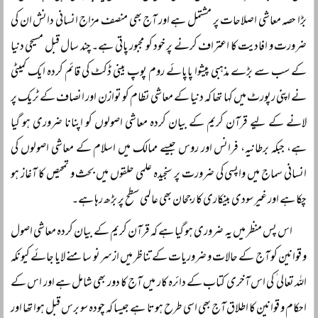
بڑا حصہ معاشی اصلاحات پر مشتمل ہے اور آج بھی منصف مزاج انسانی دانش ان کی
ضرورت و افادیت کا اعتراف کرنے پر خود کو مجبور پاتی ہے۔ چند سال قبل مسیحی دنیا
کے سب سے بڑے مذہبی پیشوا پاپائے روم پوپ بینی ڈکٹ کی قائم کردہ ایک کمیٹی
نے اپنی رپورٹ میں کہا تھا کہ دنیا کے معاشی نظام کو توازن اور انصاف کے ٹریک پر
لانے کے لیے قرآن کریم کے بیان کردہ معاشی اصولوں کو اپنانا ضروری ہو گیا
ہے، جبکہ برطانیہ، فرانس اور روس جیسے ممالک میں اسلام کے معاشی اصولوں کی
انسانی سماج میں واپسی کی ضرورت پر سنجیدہ علمی حلقوں میں بحث و تمحیص کا آغاز ہو
چکا ہے اور غیر سودی بینکاری کا رجحان بھی عالمی سطح پر بڑھ رہا ہے۔
اس پس منظر میں یہ ضروری ہو گیا ہے کہ قرآن کریم کے بیان کردہ معاشی اصول
و قوانین کو آج کے حالات و ضروریات کے تناظر میں ازسرنو سامنے لایا جائے کیونکہ
اللہ تعالی ٰ کی اس آخری کتاب کے دائرہ کار میں آج کا دور بھی شامل ہے اور اس کے
احکام و قوانین کا اطلاق آج بھی اسی طرح ہوتا ہے جیسا کہ چودہ سو برس قبل ہوا تھا اور