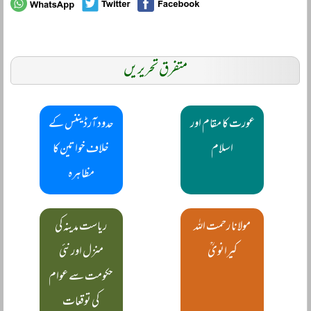
متفرق تحریریں
عورت کا مقام اور
حدود آرڈیننس کے
اسلام
خلاف خواتین کا
مظاہرہ
مولانا رحمت اللہ
ریاست مدینہ کی
کیرانویؒ
منزل اور نئی
حکومت سے عوام
کی توقعات