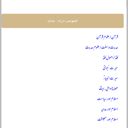
عمومی درجہ بندی
قرآن / علومِ قرآن
حدیث و سنت / علومِ حدیث
فقہ / اصولِ فقہ
سیرتِ نبویؐ
سیرتِ انبیاءؑ
صحابہؓ و اہلِ بیتؓ
اسلام اور سیاست
اسلام اور عدلیہ
اسلام اور معیشت