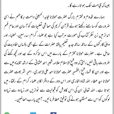
جیسا کہ قیامت تک ہوتا رہے گا۔
ہمارے مخدوم و محترم بزرگ حضرت مولانا مجاہد الحسینی دامت برکاتہم نے اسی
ضرورت کو سامنے رکھتے ہوئے قرآن کریم کی معاشی تعلیمات کو آسان اور عام فہم
انداز میں زیر نظر کتاب کی صورت مرتب کیا ہے جو علماء کرام، مدرسین، خطباء اور
دینی کارکنوں کے ساتھ ساتھ جدید تعلیم یافتہ حضرات کے لیے بھی یکساں افادیت کی
حامل ہے۔ حضرت مولانا محترم کے بارے میں اس تذکرہ کے بعد اور کچھ کہنے کی
ضرورت باقی نہیں رہتی کہ وہ شیخ الاسلام علامہ شبیر احمد عثمانی کے ارشد تلامذہ میں سے
ہے اور ان کا شمار شیخ التفسیر حضرت مولانا احمد علی لاہوری، امیر شریعت حضرت
مولانا سید عطاء اللہ شاہ بخاری اور اس دور کے دیگر اکابر علماء کرام کے رفقاء میں
ہوتا ہے۔ اللہ تعالی ٰ ان کی اس کاوش کو قبولیت سے نوازیں اور زیادہ سے زیادہ
لوگوں کو اس سے مستفید ہونے کی توفیق عطا فرمائیں۔ آمین یا رب العالمین۔