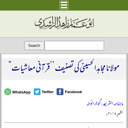
مولانا مجاہد الحسینی کی تصنیف ’’قرآنی معاشیات”
ماہنامہ الشریعہ، گوجرانوالہ
ستمبر ۲۰۱۸ء