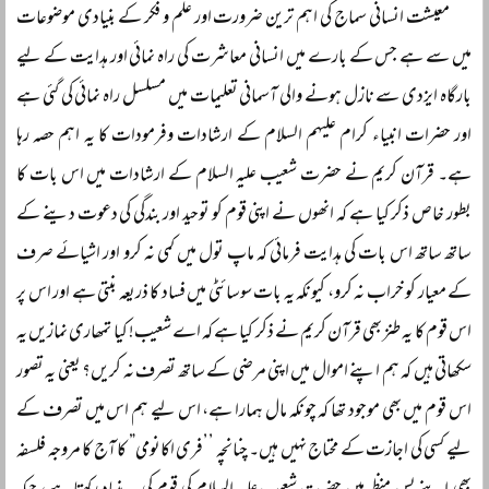
معیشت انسانی سماج کی اہم ترین ضرورت اور علم و فکر کے بنیادی موضوعات
میں سے ہے جس کے بارے میں انسانی معاشرت کی راہ نمائی اور ہدایت کے لیے
بارگاہ ایزدی سے نازل ہونے والی آسمانی تعلیمات میں مسلسل راہ نمائی کی گئی ہے
اور حضرات انبیاء کرام علیہم السلام کے ارشادات وفرمودات کا یہ اہم حصہ رہا
ہے۔ قرآن کریم نے حضرت شعیب علیہ السلام کے ارشادات میں اس بات کا
بطور خاص ذکر کیا ہے کہ انھوں نے اپنی قوم کو توحید اور بندگی کی دعوت دینے کے
ساتھ ساتھ اس بات کی ہدایت فرمائی کہ ماپ تول میں کمی نہ کرو اور اشیائے صرف
کے معیار کو خراب نہ کرو، کیونکہ یہ بات سوسائٹی میں فساد کا ذریعہ بنتی ہے اور اس پر
اس قوم کا یہ طنز بھی قرآن کریم نے ذکر کیا ہے کہ اے شعیب! کیا تمھاری نمازیں یہ
سکھاتی ہیں کہ ہم اپنے اموال میں اپنی مرضی کے ساتھ تصرف نہ کریں؟ یعنی یہ تصور
اس قوم میں بھی موجود تھا کہ چونکہ مال ہمارا ہے، اس لیے ہم اس میں تصرف کے
لیے کسی کی اجازت کے محتاج نہیں ہیں۔ چنانچہ ’’فری اکانومی” کا آج کا مروجہ فلسفہ