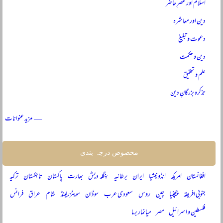
اسلام اور عصرِ حاضر
دین اور معاشرہ
دعوت و تبلیغ
دین و حکمت
علم و تحقیق
تذکرہ بزرگانِ دین
— مزید عنوانات
مخصوص درجہ بندی
افغانستان
امریکہ
انڈونیشیا
ایران
برطانیہ
بنگلہ دیش
بھارت
پاکستان
تاجکستان
ترکیہ
جنوبی افریقہ
چیچنیا
چین
روس
سعودی عرب
سوڈان
سویٹزرلینڈ
شام
عراق
فرانس
فلسطین و اسرائیل
مصر
میانمار برما