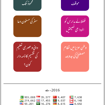
موقف
محمودؒ تک
فضلائے مدارس کو
سفر کی مسنون دعا
الوداعی نصیحتیں
وطنِ عزیز میں نظامِ
دینی و عصری تعلیم
مصطفٰیؐ کی جدوجہد
کی تقسیم کا ذمہ دار
کون؟
2016ء سے