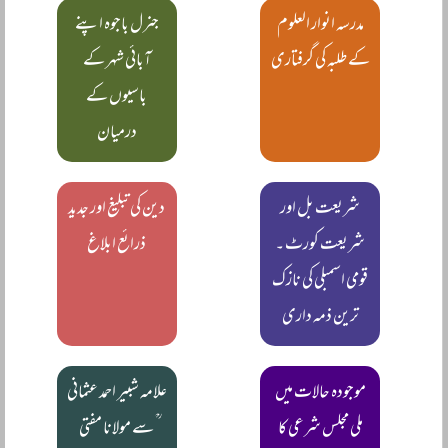
مدرسہ انوار العلوم
جنرل باجوہ اپنے
کے طلبہ کی گرفتاری
آبائی شہر کے
باسیوں کے
درمیان
شریعت بل اور
دین کی تبلیغ اور جدید
شریعت کورٹ ۔
ذرائع ابلاغ
قومی اسمبلی کی نازک
ترین ذمہ داری
موجودہ حالات میں
علامہ شبیر احمد عثمانی
ملی مجلس شرعی کا
ؒ سے مولانا مفتی