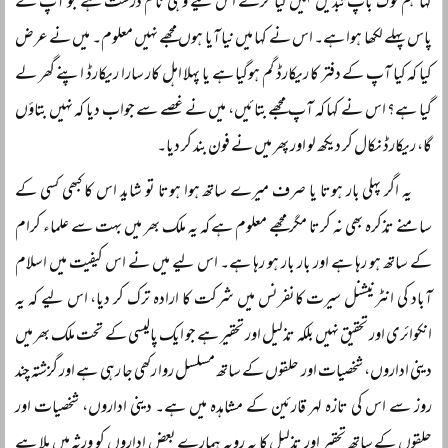
کہا ہم لوگ باپ تبدیل نہیں کیا کرتے اس لیے وہی نام درست ہے جو آپ کے
پاس پہلے لکھا ہوا ہے۔ اس نے کہا میں نیا آیا ہوں مجھے نہیں معلوم۔ میں نے عرض
کیا کہ کیا آپ کے دفتر کا ریکارڈ گم ہوگیا ہے یا پہلا اہل کار سارا ریکارڈ اپنے گھر لے
گیا ہے؟ اس نے کہا کہ آپ مجھے بتائیں، میں نے غصے سے جواب دیا کہ نہیں بتاؤں
گا، ریکارڈ نکال کر دیکھ لو اور پھر میں نے فون بند کر دیا۔
یہ اگر پہلی بار ہوتا یا صرف میرے ساتھ ہوا ہوتا تو شاید اس کا کبھی کسی کے
سامنے تذکرہ بھی نہ کرتا مگر مجھے معلوم ہے کہ یہ ملک بھر میں بہت سے علماء کرام
کے ساتھ ہو رہا ہے اور بار بار ہو رہا ہے۔ اس لیے میں نے اس کیفیت میں اسلام
آباد کی انٹرنیشنل سیرت کانفرنس میں شرکت کا ارادہ ترک کر دیا، اس لیے کہ یہ
انکوائری اور تحقیق نہیں بلکہ تذلیل اور تحقیر ہے جو ایک پالیسی کے تحت ملک بھر میں
دینی اداروں، شخصیات اور حلقوں کے ساتھ مسلسل روا رکھی جا رہی ہے اور گزشتہ چند
روز سے اس کی تازہ لہر قارئین کے مشاہدہ میں ہے۔ دینی اداروں، شخصیات اور
حلقوں کے ساتھ تحقیر اور تذلیل کا یہ رویہ ہمارے بعض اداروں کو ورثہ میں ملا ہے