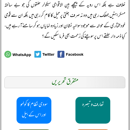
خلاف ہے بلکہ اس رویہ کے پیچھے بین الاقوامی سیکولر حلقوں کی جو بے ساختہ
مسکراہٹیں جھلک رہی ہیں وہ نہ صرف جلتی پر تیل کا کام کر رہی ہیں بلکہ ان سے قومی
خودمختاری کے حوالہ سے موجود سوالیہ نشان اور زیادہ نمایاں ہو کر سامنے آ رہے ہیں،
کیا ذمہ دار حلقے اس پر سوچنے کی زحمت بھی فرما سکیں گے؟
متفرق تحریریں
تعارف و تبصرہ
سودی نظام کا کولہو
اور اس کے بیل