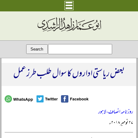
بعض ریاستی اداروں کا سوال طلب طرز عمل
روزنامہ انصاف، لاہور
۲۷ نومبر ۲۰۱۸ء