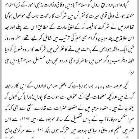
گیارہ اور بارہ ربیع الاول کو اسلام آباد میں وفاقی وزارت مذہبی امور کے زیر اہتمام
منعقد ہونے والی قومی سیرت کانفرنس میں شرکت کا دعوت نامہ مجھے موصول ہوگیا
تھا اور میں نے شرکت کا فیصلہ کر کے اپنی عادت کے مطابق اس سے پہلے اور بعد
اس علاقہ میں چند مزید پروگرام بھی سفر کی ترتیب میں شامل کر لیے تھے، مگر دو روز
قبل ایک واقعہ ہوا جس کے باعث میں نے کانفرنس میں شرکت کا ارادہ منسوخ کر دیا
البتہ دیگر سب پروگراموں میں حاضری دی اور دو تین دن مسلسل اسلام آباد میں ہی
رہا۔
کچھ عرصہ سے بار بار ایسا ہو رہا ہے کہ بعض حساس اداروں کے اہل کار رابطہ
کرتے ہیں اور کچھ معلومات لینے کے عنوان سے سوالات کا پورا پنڈورا باکس کھول کر
بیٹھ جاتے ہیں۔ متعدد مرتبہ میں نے متعلقہ حضرات سے قدرے سختی سے بھی کہا کہ
میرا مکمل ریکارڈ آپ کے پاس تفصیل کے ساتھ موجود ہے، میں ۱۹۶۲ء سے اس
شہر میں مقیم اور دینی و سیاسی جدوجہد میں متحرک ہوں جبکہ ۱۹۶۹ء سے مرکزی جامع