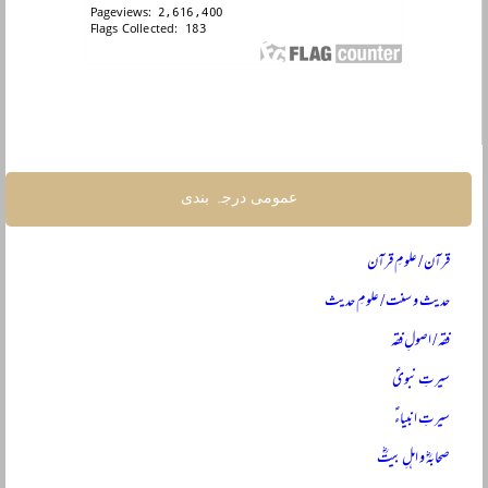
عمومی درجہ بندی
قرآن / علومِ قرآن
حدیث و سنت / علومِ حدیث
فقہ / اصولِ فقہ
سیرتِ نبویؐ
سیرتِ انبیاءؑ
صحابہؓ و اہلِ بیتؓ