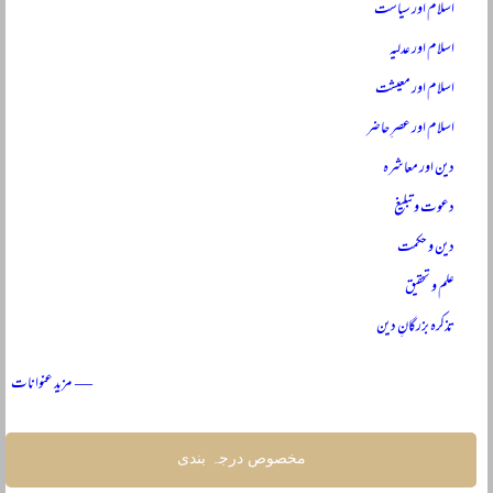
اسلام اور سیاست
اسلام اور عدلیہ
اسلام اور معیشت
اسلام اور عصرِ حاضر
دین اور معاشرہ
دعوت و تبلیغ
دین و حکمت
علم و تحقیق
تذکرہ بزرگانِ دین
— مزید عنوانات
مخصوص درجہ بندی