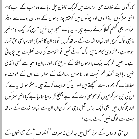
کارکنوں کے خلاف جن الزامات میں کریک ڈاؤن چل رہا ہے وہ سب کے سب کام
انہی سڑکوں، بازاروں اور چوکوں میں گزشتہ چند برسوں کے دوران بہت سے دیگر
عناصر بھی کھلم کھلا کرتے رہے ہیں۔ یہ بات سمجھ میں نہیں آرہی کہ ایک کام غیر
مذہبی لوگ کریں اور زیادہ شدت کے ساتھ کریں تو وہ ان کا شہری اور سیاسی حق شمار
ہوتا ہے، مگر وہی کام مذہبی لوگ کرنے لگیں تو حکومت کی رٹ خطرے میں پڑ جاتی
ہے۔ ہمیں تحریک لبیک یا رسول اللہؐ کے طریق کار اور زبان و لہجہ سے کبھی اتفاق
نہیں رہا البتہ تحفظ ختم نبوت اور ناموس رسالتؐ کے حوالہ سے ان کے موقف و
مطالبات کو ہم درست سمجھتے ہیں اور ان کی حمایت کرتے ہیں۔ مگر سوال یہ ہے کہ
ان کی جن سرگرمیوں کو حکومتی رٹ کے لیے چیلنج قرار دیا جا رہا ہے کیا انہی سڑکوں
اور چوکوں میں ابھی ایک برس قبل وہی سرگرمیاں ان سے زیادہ شدت کے ساتھ
بہت سے لوگ نہیں کرتے رہے؟
ریاستی اداروں کے طرز عمل میں یہ فرق نہ صرف ’’انصاف‘‘ کے تقاضوں کے