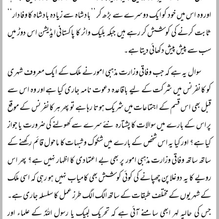
اور وہ اس میں خود کو ایک دوسرے سے بڑھ کر ’’بادشاہ سے زیادہ بادشاہ کا وفادار‘‘
ثابت کرنے کی کوشش کر رہے ہیں جبکہ بلیک واٹر کا پاکستانی ایڈیشن اس دوڑ میں
سب سے پیش پیش دکھائی دیتا ہے۔
سوال یہ ہے کہ جب وفاقی وزارت مذہبی امور نے ملک کے ایک معروف شہری
کو کانفرنس میں شرکت کے لیے باقاعدہ دعوت نامہ جاری کیا ہے اور وہ اس سے
قبل بھی اس قسم کے اجتماعات میں شریک ہوتا رہا ہے تو پھر ہر کانفرنس کے موقع
پر اس کے بارے میں سوالات کا پشتارہ نئے سرے سے کھولنے کی ضرورت یا جواز
کیا ہے؟ اور کیا یہ اس شخص کے بارے میں شکوک و شبہات کا ماحول قائم رکھنے کے
ساتھ ساتھ وفاقی وزارت مذہبی امور پر بھی بے اعتمادی کا اظہار نہیں ہے؟ پھر اس
رویے کا یہ دوغلاپن چھپانے کی کوئی کوشش بھی کامیاب نہیں ہو رہی کہ اسی ملک
کے شہریوں کے مختلف طبقات کے ساتھ الگ الگ طرز عمل کا سلسلہ جاری ہے۔
جس کی حالیہ لہر ابھی سامنے آئی ہے کہ تحریک لبیک یا رسول اللہؐ کے علماء اور