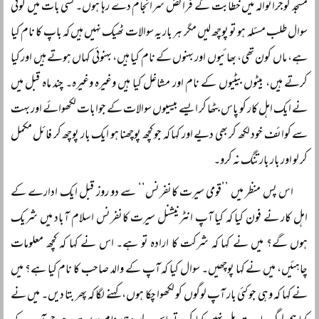
مسجد گوجرانوالہ میں خطابت کے فرائض سرانجام دے رہا ہوں۔ کسی بات میں کوئی
سوال طلب مسئلہ ہو تو پوچھ لیں مگر ہر بار یہ سوالات ٹھیک نہیں ہیں کہ باپ کا نام کیا
ہے، ماں کون تھی، بھائیوں اور بہنوں کے نام کیا ہیں، بہنوئی کہاں ہوتے ہیں اور کیا
کرتے ہیں، بیٹوں بیٹیوں کے نام اور مشاغل کیا ہیں وغیرہ وغیرہ۔ چند ماہ قبل میں
نے ایک اہل کار کو پاس بٹھا کر ایسے بیسیوں سوالات کے جوابات لکھوائے اور بہت
سے کوائف خود لکھ کر بھی دیے اور کہا کہ جو کچھ پوچھنا ہو ایک بار پوچھ کر فائل مکمل
کر لو اور بار بار تنگ نہ کرو۔
اس پس منظر میں ’’قومی سیرت کانفرنس‘‘ سے دو روز قبل ایک ادارے کے
اہل کار نے فون کیا کہ کیا آپ انٹرنیشنل سیرت کانفرنس اسلام آباد میں شریک
ہوں گے؟ میں نے کہا کہ شرکت کا ارادہ تو ہے۔ اس نے کہا کہ کچھ معلومات
چاہئیں، میں نے کہا پوچھیں۔ سوال کیا کہ آپ کے والد صاحب کا نام کیا ہے؟ میں
نے کہا کہ وہی جو کئی بار آپ لوگوں کو لکھوا چکا ہوں، کہنے لگا کہ پھر بتا دیں۔ میں نے