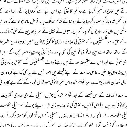
اقے میں جو دیوار تعمیر کر رہا ہے وہ غیر قانونی ہے اس لیے اسے گروایا جائے۔ عدالت کے فیصلہ
ر تعمیر شدہ باڑ کو مسمار کر دیا جائے، دنیا کے تمام ممالک پر یہ فرض عائد ہوتا ہے کہ وہ اس غی
 روشنی میں اپنی ذمہ داریوں کو پورا کریں۔ ججوں نے پینل کے سربراہ چین کے شی ژوانگ
ی کے حق سے فلسطینیوں کے حقوق کی خلاف ورزی کا کوئی جواز پیدا نہیں ہوتا، اپنے شہر
 ساتھ ساتھ اسے بین الاقوامی قوانین کی بھی پاسداری کرنی چاہیے، اسرائیل کے اس اقدا
 ہوئی ہے اور اس سے مقبوضہ علاقے میں رہنے والے فلسطینیوں کے حقوق پر زد پڑتی ہ
یں ہٹا دینی چاہئیں۔ عالمی عدالت نے اپنے فیصلے میں اسرائیل سے یہ بھی کہا ہے کہ وہ ان لوگو
مالی نقصان اٹھانا پڑا ہے، نیز اقوام متحدہ اس غیر قانونی صورتحال کو روکنے کے لیے کارو
عدالت انصاف کے اس فیصلے کے بعد اقوام متحدہ کی جنرل اسمبلی نے بھی بھاری اکثریت ک
یر قانونی اور بین الاقوامی قوانین و حقوق کی خلاف ورزی قرار دیتے ہوئے اسرائیلی حکوم
یلی حکومت نے عالمی عدالت انصاف اور جنرل اسمبلی کے ان فیصلوں کو مسترد کرتے ہوئے 
 خلاف کوئی فیصلہ قبول نہیں کیا جائے گا، جبکہ اسرائیل کو اس بارے میں حسب سابق ام