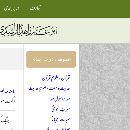
تعارف
درجہ بندی
عمومی درجہ بندی
قرآن / علومِ قرآن
حدیث و سنت / علومِ حدیث
ماہنامہ نصر
فقہ / اصولِ فقہ
اگست ۲۰۰۴ء
سیرتِ نبویؐ
سیرتِ انبیاءؑ
ہیگ کی