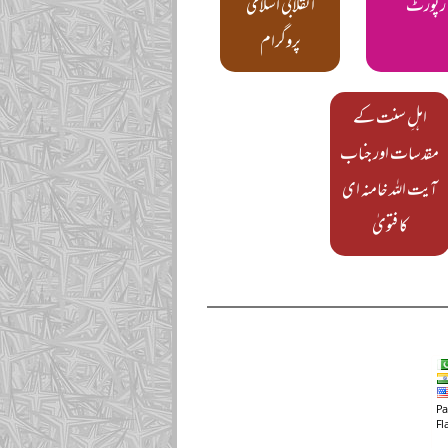
رپورٹ
انقلابی اسلامی
پروگرام
اہلِ سنت کے
مقدسات اور جناب
آیت اللہ خامنہ ای
کا فتویٰ