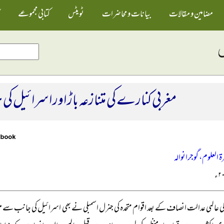
مضامین و مقالات
بیانات و محاضرات
ٹویٹس
کتابی مجموعے
مغربی کنارے کی متنازعہ باڑ اور اسرائیل ک
ۃ العلوم، گوجرانوالہ
 عالمی عدالت انصاف کے بعد اقوام متحدہ کی جنرل اسمبلی نے بھی اسرائیل کی جانب سے مغرب