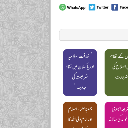
ں کے نظام
’’خلافتِ اسلامیہ
 اصلاح کی
اور پاکستان میں نفاذِ
رورت
شریعت کی
جدوجہد‘‘
ریعہ اکادمی
جمعیۃ علماء اسلام
والہ کی سالانہ
اور امام ولی اللہ کا