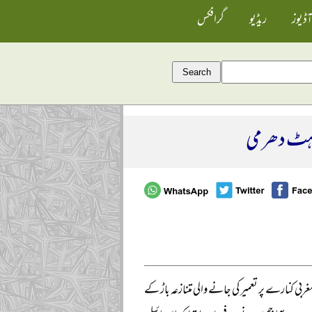
آڈیوز
ریڈیو
گرافکس
ی ہٹ دھرمی
ی کنارے پر تعمیر کی جانے والی متنازعہ باڑ کے