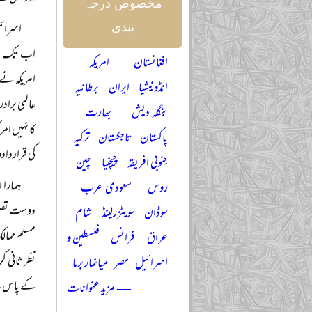
مخصوص درجہ
اسرائی
بندی
اب تک مسل
افغانستان
امریکہ
امریکہ نے 
انڈونیشیا
ایران
برطانیہ
عالمی براد
بنگلہ دیش
بھارت
کا نہیں ام
پاکستان
تاجکستان
ترکیہ
کی قرارداد
جنوبی افریقہ
چیچنیا
چین
ہمارا 
روس
سعودی عرب
دوست تصور 
سوڈان
سویٹزرلینڈ
شام
مسلم ممالک
عراق
فرانس
فلسطین و
نظر ثانی ک
اسرائیل
مصر
میانمار برما
کے پاس ہے
— مزید عنوانات