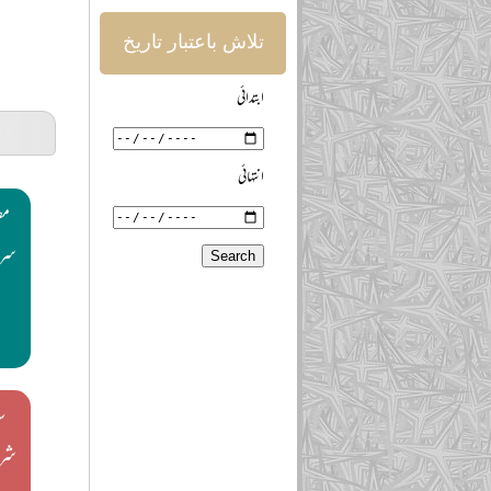
تلاش باعتبار تاریخ
ابتدائی
انتہائی
مص
سرک
س
شری