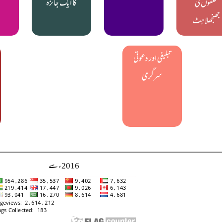
حلقوں کی
کا ایک جائزہ
جھنجھلاہٹ
تبلیغی اور دعوتی
سرگرمی
2016ء سے