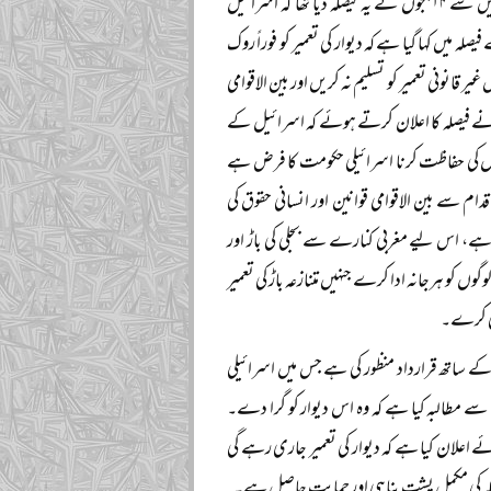
خلاف بھاری اکثریت سے قرار داد منظور کر لی ہے۔ اس سے قبل عالمی عدالت انصاف کے ۱۵ میں سے ۱۴ ججوں نے یہ فیصلہ دیا تھا کہ اسرائیل
 میں کہا گیا ہے کہ دیوار کی تعمیر کو فوراً روک
ر قانونی تعمیر کو تسلیم نہ کریں اور بین الاقوامی
 نے فیصلہ کا اعلان کرتے ہوئے کہ اسرائیل کے
یوں کی حفاظت کرنا اسرائیلی حکومت کا فرض ہے
م سے بین الاقوامی قوانین اور انسانی حقوق کی
ے، اس لیے مغربی کنارے سے بجلی کی باڑ اور
ں کو ہرجانہ ادا کرے جنہیں متنازعہ باڑ کی تعمیر
ائی کرے۔
ے ساتھ قرارداد منظور کی ہے جس میں اسرائیلی
ت سے مطالبہ کیا ہے کہ وہ اس دیوار کو گرا دے۔
اعلان کیا ہے کہ دیوار کی تعمیر جاری رہے گی
ریکہ کی مکمل پشت پناہی اور حمایت حاصل ہے۔