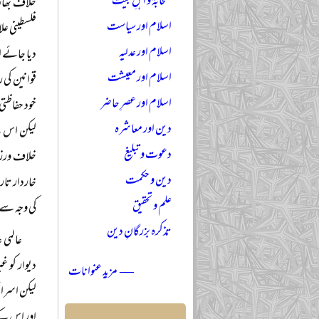
صحابہؓ و اہلِ بیتؓ
اسلام اور سیاست
فلسطینی عل
اسلام اور عدلیہ
دیا جائے او
اسلام اور معیشت
قوانین کی
اسلام اور عصرِ حاضر
خود حفاظت
دین اور معاشرہ
لیکن اس کے
دعوت و تبلیغ
خلاف ورزی
دین و حکمت
خاردار تار
علم و تحقیق
کی وجہ سے 
تذکرہ بزرگانِ دین
عالمی 
دیوار کو غ
— مزید عنوانات
لیکن اسرائ
اور اس کے