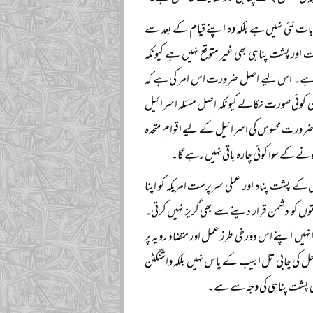
ات نئی نہیں ہے بلکہ وہ اپنے قیام کے بعد سے
ور پشت پناہی بھی غیر متوقع نہیں ہے کیونکہ
م کیا ہے۔ اس لیے اصل ضرورت اس امر کی ہے کہ
کی کوئی صورت نکالے کیونکہ اصل مسئلہ اسرائیل
ی ضرورت محسوس کی اسرائیل کے لیے اقوام متحدہ
ے کے سوا کوئی چارہ باقی نہیں رہے گا۔
 کے پشت پناہ اور عملی سرپرست امریکہ کو اپنا
وں کو دشمن قرار دینے سے بھی گریز نہیں کرتی۔
نہیں اپنے اس دورخی طرز عمل اور متضاد رویہ پر
ے حل کی چابی تل ابیب کے پاس نہیں بلکہ واشنگٹن
ی پشت پناہی کی وجہ سے ہے۔