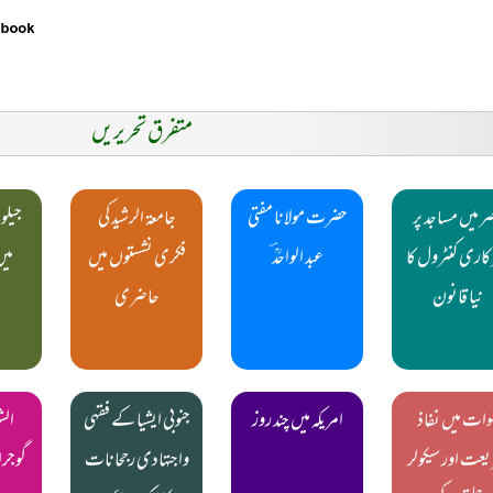
متفرق تحریریں
ر میں مساجد پر
حضرت مولانا مفتی
جامعۃ الرشید کی
جیلو
اری کنٹرول کا
عبد الواحدؒ ؔ
فکری نشستوں میں
میں
نیا قانون
حاضری
ض
وات میں نفاذ
امریکہ میں چند روز
جنوبی ایشیا کے فقہی
الش
عت اور سیکولر
واجتہادی رجحانات
گوجران