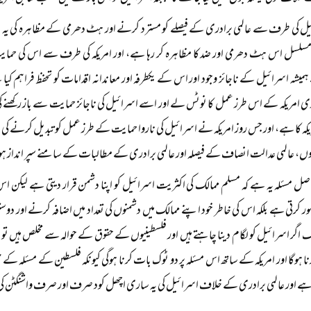
ل کی طرف سے عالمی برادری کے فیصلے کو مسترد کرنے اور ہٹ دھرمی کے مظاہرہ کی یہ ب
سل اس ہٹ دھرمی اور ضد کا مظاہرہ کر رہا ہے، اور امریکہ کی طرف سے اس کی حمایت ا
ہمیشہ اسرائیل کے ناجائز وجود اور اس کے یکطرفہ اور معاندانہ اقدامات کو تحفظ فراہ
ری امریکہ کے اس طرز عمل کا نوٹس لے اور اسے اسرائیل کی ناجائز حمایت سے باز رکھنے 
ریکہ کا ہے، اور جس روز امریکہ نے اسرائیل کی ناروا حمایت کے طرز عمل کو تبدیل کرنے ک
وں، عالمی عدالت انصاف کے فیصلہ اور عالمی برادری کے مطالبات کے سامنے سپر انداز ہون
اصل مسئلہ یہ ہے کہ مسلم ممالک کی اکثریت اسرائیل کو اپنا دشمن قرار دیتی ہے لیکن اس
کرتی ہے بلکہ اس کی خاطر خود اپنے ممالک میں دشمنوں کی تعداد میں اضافہ کرنے اور دوست
 اگر اسرائیل کو لگام دینا چاہتے ہیں اور فلسطینیوں کے حقوق کے حوالہ سے مخلص ہیں تو ا
رنا ہوگا اور امریکہ کے ساتھ اس مسئلہ پر دو ٹوک بات کرنا ہوگی کیونکہ فلسطین کے مسئلہ ک
 اور عالمی برادری کے خلاف اسرائیل کی یہ ساری اچھل کود صرف اور صرف واشنگٹن ک