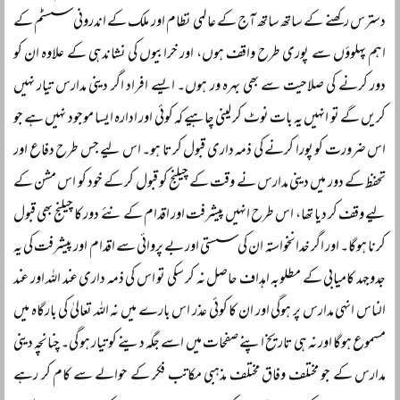
دسترس رکھنے کے ساتھ ساتھ آج کے عالمی نظام اور ملک کے اندرونی سسٹم کے
اہم پہلوؤں سے پوری طرح واقف ہوں، اور خرابیوں کی نشاندہی کے علاوہ ان کو
دور کرنے کی صلاحیت سے بھی بہرہ ور ہوں۔ ایسے افراد اگر دینی مدارس تیار نہیں
کریں گے تو انہیں یہ بات نوٹ کر لینی چاہیے کہ کوئی اور ادارہ ایسا موجود نہیں ہے جو
اس ضرورت کو پورا کرنے کی ذمہ داری قبول کرتا ہو۔ اس لیے جس طرح دفاع اور
تحفظ کے دور میں دینی مدارس نے وقت کے چیلنج کو قبول کر کے خود کو اس مشن کے
لیے وقف کر دیا تھا، اس طرح انہیں پیشرفت اور اقدام کے نئے دور کا چیلنج بھی قبول
کرنا ہوگا۔ اور اگر خدانخواستہ ان کی سستی اور بے پروائی سے اقدام اور پیشرفت کی یہ
جدوجہد کامیابی کے مطلوبہ اہداف حاصل نہ کر سکی تو اس کی ذمہ داری عند اللہ اور عند
الناس انہی مدارس پر ہوگی اور ان کا کوئی عذر اس بارے میں نہ اللہ تعالیٰ کی بارگاہ میں
مسموع ہوگا اور نہ ہی تاریخ اپنے صفحات میں اسے جگہ دینے کو تیار ہو گی۔ چنانچہ دینی
مدارس کے جو مختلف وفاق مختلف مذہبی مکاتب فکر کے حوالے سے کام کر رہے