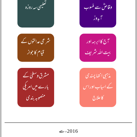
وقاصؓ سے منسوب
تعلیمی سہ روزہ
آبدوز
آج کا ابرہہ اور
شرعی عدالتوں کے
بیت اللہ شریف
قیام کا جواز
مذہبی انتہا پسندی
مشرق وسطیٰ کے
کے اسباب اور اس
بارے میں امریکی
کا علاج
منصوبہ بندی
2016ء سے