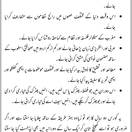
جائے۔
اس وقت دنیا کے مختلف حصوں میں رائج نظاموں سے متعارف کرایا
جائے۔
مغرب کے سیکولر فلسفہ اور نظام سے کماحقہ روشناس کرایا جائے۔
عربی اور انگریزی زبان پڑھائی جائے اور کم از کم اردو میں صحافتی اسلوب کے
ساتھ مضمون نویسی کی مشق کرائی جائے۔
مطالعہ اور تحقیق کا ذوق بیدار کیا جائے اور مختلف موضوعات پر اچھی گفتگو اور
اچھی تحریر کا سلیقہ پیدا کیا جائے۔
اس دوران میں جو فضلاء میٹرک پاس نہیں ہیں، انہیں میٹرک کی تیاری کرا دی
جائے اور جو میٹرک کر چکے ہیں، انہیں ایف اے کی تیاری کرائی جائے۔
یہ کورس دو سال کا ہو تو زیادہ بہتر طریقہ کے ساتھ چلایا جا سکتا ہے اور اگر
ضروری ہو تو اسے کھینچ تان کر ایک سال کے دورانیہ میں بھی ایڈجسٹ کیا جا سکتا