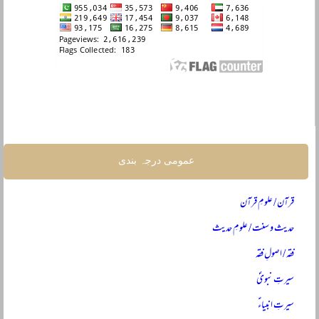
عمومی درجہ بندی
قرآن / علومِ قرآن
حدیث و سنت / علومِ حدیث
فقہ / اصولِ فقہ
سیرتِ نبویؐ
سیرتِ انبیاءؑ