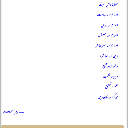
صحابہؓ و اہلِ بیتؓ
اسلام اور سیاست
اسلام اور عدلیہ
اسلام اور معیشت
اسلام اور عصرِ حاضر
دین اور معاشرہ
دعوت و تبلیغ
دین و حکمت
علم و تحقیق
تذکرہ بزرگانِ دین
— مزید عنوانات