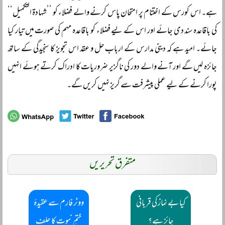
ہے۔ اس کورس کے اختتام پر امتحان پاس کرنے والے فضلاء کو ’’شہادۃ التکمیل‘‘
کی باقاعدہ سند دی جائے اور اس کے لیے فضلاء کو باقاعدہ مہم کی صورت میں تیار کیا
جائے۔ امید ہے کہ دینی مدارس کے ارباب حل و عقد اس تجویز کا سنجیدگی کے ساتھ
جائزہ لیں گے اور آنے والے دور کی ناگزیر ضروریات کا ادراک کرتے ہوئے انہیں
پورا کرنے کے لیے عملی پیشرفت سے گریز نہیں کریں گے۔
متفرق تحریریں
کیا بے نماز کی قربانی
ووٹر فارم سے عقیدۂ
جائز ہے؟
ختمِ نبوت کا حلف