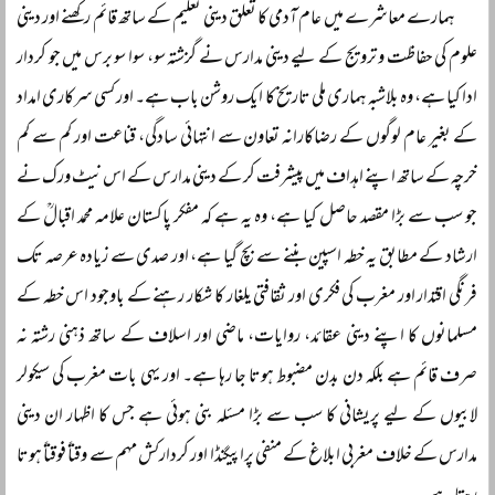
ہمارے معاشرے میں عام آدمی کا تعلق دینی تعلیم کے ساتھ قائم رکھنے اور دینی
علوم کی حفاظت و ترویج کے لیے دینی مدارس نے گزشتہ سو، سوا سو برس میں جو کردار
ادا کیا ہے، وہ بلاشبہ ہماری ملی تاریخ کا ایک روشن باب ہے۔ اور کسی سرکاری امداد
کے بغیر عام لوگوں کے رضاکارانہ تعاون سے انتہائی سادگی، قناعت اور کم سے کم
خرچہ کے ساتھ اپنے اہداف میں پیشرفت کر کے دینی مدارس کے اس نیٹ ورک نے
جو سب سے بڑا مقصد حاصل کیا ہے، وہ یہ ہے کہ مفکر پاکستان علامہ محمد اقبالؒ کے
ارشاد کے مطابق یہ خطہ اسپین بننے سے بچ گیا ہے، اور صدی سے زیادہ عرصہ تک
فرنگی اقتدار اور مغرب کی فکری اور ثقافتی یلغار کا شکار رہنے کے باوجود اس خطہ کے
مسلمانوں کا اپنے دینی عقائد، روایات، ماضی اور اسلاف کے ساتھ ذہنی رشتہ نہ
صرف قائم ہے بلکہ دن بدن مضبوط ہوتا جا رہا ہے۔ اور یہی بات مغرب کی سیکولر
لابیوں کے لیے پریشانی کا سب سے بڑا مسئلہ بنی ہوئی ہے جس کا اظہار ان دینی
مدارس کے خلاف مغربی ابلاغ کے منفی پراپیگنڈا اور کردارکش مہم سے وقتاً فوقتاً ہوتا