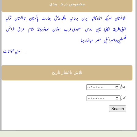
مخصوص درجہ بندی
افغانستان
امریکہ
انڈونیشیا
ایران
برطانیہ
بنگلہ دیش
بھارت
پاکستان
تاجکستان
ترکیہ
جنوبی افریقہ
چیچنیا
چین
روس
سعودی عرب
سوڈان
سویٹزرلینڈ
شام
عراق
فرانس
فلسطین و اسرائیل
مصر
میانمار برما
— مزید عنوانات
تلاش باعتبار تاریخ
ابتدائی
انتہائی