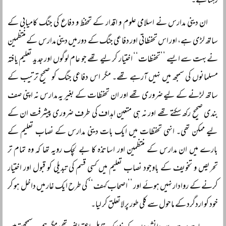
رہتا ہے۔
ان دینی مدارس نے اسلامی علوم و اقدار کے تحفظ و دفاع کی جنگ کامیابی کے
ساتھ لڑی ہے، اور اس تحفظاتی اور دفاعی جنگ کے دور میں دینی مدارس کے منتظمین
نے بہت سے ایسے ’’تحفظات‘‘ اختیار کر لیے تھے جو عام لوگوں اور جدید تعلیم یافتہ
مسلمانوں کی سمجھ میں نہیں آرہے تھے۔ مگر اس دفاعی جنگ کو صحیح ترتیب کے
ساتھ لڑنے کے لیے ضروری تھے اور ان تحفظات کے بغیر یہ مدارس نہ اپنی صف
بندی صحیح رکھ سکتے تھے اور نہ ہی متعین اہداف کی طرف ضروری پیشرفت ان کے
لیے ممکن تھی۔ انہی تحفظات میں ایک بات دینی مدارس کے نصاب تعلیم کے
بارے میں ان مدارس کے منتظمین اور اساتذہ کا بے لچک رویہ تھا کہ وہ تمام تر
تحریص و تخویف کے باوجود نصاب تعلیم میں کسی قسم کی تبدیلی کو قبول اور اختیار
کرنے کے روادار نہیں ہوئے اور ’’اصحاب کہف‘‘ کی طرح ایک غار میں داخل ہو کر
خود کو اردگرد کے ماحول سے کلی طور پر لاتعلق کر لیا۔