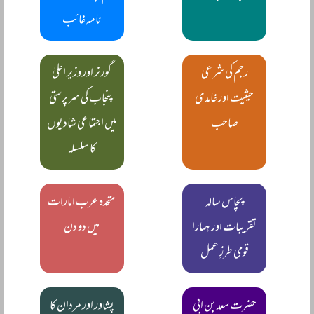
نامہ غائب
رجم کی شرعی
گورنر اور وزیر اعلیٰ
حیثیت اور غامدی
پنجاب کی سرپرستی
صاحب
میں اجتماعی شادیوں
کا سلسلہ
پچاس سالہ
متحدہ عرب امارات
تقریبات اور ہمارا
میں دو دن
قومی طرزِ عمل
حضرت سعد بن ابی
پشاور اور مردان کا