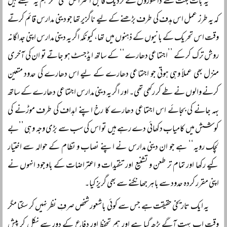
یہ بات بہت سے دانشوروں کے نزدیک قابل اعتراض تھی مگر ہم یہ سمجھتے ہیں
کہ یہ طرز عمل اس ہدف کی طرف بڑھنے کے لیے ناگزیر تھا جو دینی مدارس قائم کرتے
وقت اس تحریک کے بانیوں کے ذہنوں میں تھا، کیونکہ اگر یہ دینی مدارس اپنی جداگانہ
روش ترک کر کے ’’اجتماعی دھارے‘‘ کے ساتھ ایڈجسٹ ہو جاتے تو ان کی آخری
منزل بھی عملاً وہی ہوتی جو اجتماعی دھارے کے لیے اس دھارے کی حدود متعین
کرنے والوں نے طے کر رکھی تھی۔ اور اگر یہ دینی مدارس اجتماعی دھارے کے ساتھ
بہہ جانے کی بجائے اس اجتماعی دھارے کا رخ اپنے اہداف کی طرف موڑنے کی
کوشش میں کامیاب دکھائی دے رہے ہیں تو اس کی سب سے بڑی وجہ وہی ’’بے
لچک رویہ‘‘ ہے جو ان دینی مدارس نے اپنے نصاب و نظام کے حوالہ سے اختیار
کیے رکھا اور تمام تر طعن و تشنیع اور تنقیدات و اعتراضات کے باوجود انہوں نے
اپنی مقرر کردہ حدود سے باہر جھانکنے سے بھی گریز کیا۔
یہ ایک تاریخی حقیقت ہے جس سے کوئی باشعور شخص صرفِ نظر نہیں کر سکتا مگر
وقت اب بہت آگے بڑھ گیا ہے اور ہم تحفظ اور دفاع کے دور سے نکل کر پیش