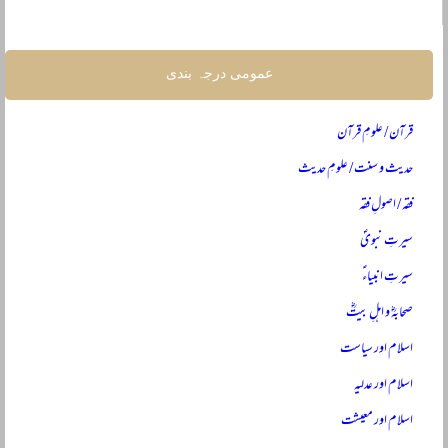
عمومی درجہ بندی
قرآن / علومِ قرآن
حدیث و سنت / علومِ حدیث
فقہ / اصولِ فقہ
سیرتِ نبویؐ
سیرتِ انبیاءؑ
صحابہؓ و اہلِ بیتؓ
اسلام اور سیاست
اسلام اور عدلیہ
اسلام اور معیشت