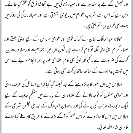
اور تعیش کے بے جا مظاہرے اور معیار زندگی میں بے تحاشا فرق کو ختم کیا جائے۔
اس لیے کہ اس سے غریب عوام میں مایوسی پھیلتی ہے اور معیار زندگی کی دوڑ میں
بہت سی خرابیاں جنم لیتی ہیں۔
مولانا عبد المالک خان نے کہا کہ قومی اور عوامی مسائل کے لیے دینی حلقے اور
علماء کرام اپنی اپنی جگہ تو کام کر رہے ہیں لیکن ان میں اجتماعیت اور مشاورت پیدا
کرنے کی ضرورت ہے۔ کیونکہ کوئی بھی کام اجتماعی طور پر سر انجام دینے سے اس
میں قوت پیدا ہونے کے ساتھ ساتھ برکت بھی ہوتی ہے۔
اجلاس میں ان امور کا جائزہ لینے کے بعد فیصلہ کیا گیا کہ ان مسائل کی طرف دینی
اور عوامی حلقوں کو توجہ دلانے کے علاوہ ان کے بارے میں منظم جدوجہد کے لیے
ایک رپورٹ مرتب کی جائے گی اور رمضان المبارک کے بعد ملی مجلس شرعی کے
اجلاس میں اس کا جائزہ لے کر اس مہم کو آگے بڑھانے کا طریق کار طے کیا جائے
گا، ان شاء اللہ تعالیٰ۔