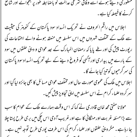
منظوری دیتے ہوئے اسے وفاقی شرعی عدالت کو باضابطہ طور پر بھجوانے اور شائع
کرنے کا فیصلہ کیا ہے۔
اجلاس میں راقم الحروف نے تحریک انسداد سود پاکستان کے کنوینر کی حیثیت
سے ملک کے مختلف شہروں میں اس سلسلہ میں منعقد ہونے والے اجتماعات کی
رپورٹ پیش کی اور طے پایا کہ رمضان المبارک کے بعد عوامی و دینی حلقوں میں سود
کے بارے میں بیداری اور آگہی کو فروغ دینے کے لیے تحریک انسداد سود پاکستان
کی سرگرمیوں کو تیز کیا جائے گا۔
اجلاس میں ملک کی عمومی صورت حال اور مختلف عوامی مسائل کا بھی جائزہ لیا گیا اور
سرکردہ علماء کرام نے اس سلسلہ میں اپنی تجاویز پیش کیں۔
مولانا مفتی محمد خان قادری نے کہا کہ اس وقت ہمارے ملک کے عوام کا سب
سے بڑا مسئلہ غربت اور مہنگائی کا ہے اور غریب آدمی اس چکی میں بری طرح پستا چلا
جا رہا ہے۔ مگر دینی حلقوں اور علماء کرام کی اس طرف پوری طرح توجہ نہیں ہے۔