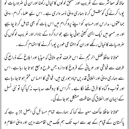
حالانکہ معاشرے کے غریب اور مستحق لوگوں کا خیال رکھنا اور ان کی ضروریات کو
پورا کرنے کی کوشش کرنا ہماری دینی ذمہ داری ہے۔ اس لیے علماء کرام، دینی
جماعتوں، مدارس اور مساجد کو اپنے پروگرام میں اس بات کو بھی شامل کرنا چاہیے
اور ہر مسجد میں ایک ایسی کمیٹی ہونی چاہیے جو اردگرد کے نادار اور غریب لوگوں کی
ضروریات کا خیال رکھے اور ان کو اجتماعی طور پر پورا کرنے کا اہتمام کرے۔
مولانا حافظ فضل الرحیم نے اس طرف توجہ دلائی کہ میڈیا اور ابلاغ کے ذرائع کی
طرف سے فحاشی اور عریانی کے فروغ کا دائرہ جس طرح وسیع ہوتا جا رہا ہے، اس
سے ہماری دینی اور اخلاقی قدریں تباہ ہو رہی ہیں، فحاشی کا احساس ختم ہوتا جا رہا ہے
اور ثواب و گناہ کا فرق مٹنے لگا ہے۔ اگر اس کا بروقت سدباب نہ کیا گیا تو نئی نسل
کے ایمان اور اخلاق کی حفاظت مشکل ہو جائے گی۔
مولانا حافظ عاکف سعید نے کہا کہ ہمارے تمام مسائل کی اصل جڑ یہ ہے کہ
پاکستان کے قیام کے بعد سے اب تک ہم ملک میں اقامت دین اور دینی احکام و