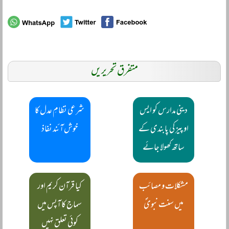
متفرق تحریریں
دینی مدارس کو ایس
شرعی نظامِ عدل کا
او پیز کی پابندی کے
خوش آئند نفاذ
ساتھ کھولا جائے
مشکلات و مصائب
کیا قرآن کریم اور
میں سنت نبویؐ
سماج کا آپس میں
کوئی تعلق نہیں