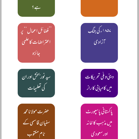
ہے؟
۱۸۵۷ء کی جنگِ
’’فضائل اعمال‘‘ پر
آزادی
اعتراضات کا علمی
جائزہ
دینی و ملّی تحریکات
سید نور بخش اور ان
میں کامیابی کا راز
کی تعلیمات
پاکستانی پاسپورٹ
حضرت مولانا محمد
میں مذہب کا خانہ
سفیان قاسمی کے
اور سعودی
نام مکتوب