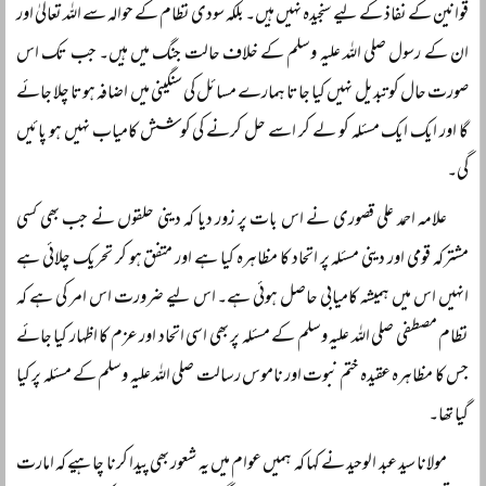
قوانین کے نفاذ کے لیے سنجیدہ نہیں ہیں۔ بلکہ سودی نظام کے حوالہ سے اللہ تعالیٰ اور
ان کے رسول صلی اللہ علیہ وسلم کے خلاف حالت جنگ میں ہیں۔ جب تک اس
صورت حال کو تبدیل نہیں کیا جاتا ہمارے مسائل کی سنگینی میں اضافہ ہوتا چلا جائے
گا اور ایک ایک مسئلہ کو لے کر اسے حل کرنے کی کوشش کامیاب نہیں ہو پائیں
گی۔
علامہ احمد علی قصوری نے اس بات پر زور دیا کہ دینی حلقوں نے جب بھی کسی
مشترکہ قومی اور دینی مسئلہ پر اتحاد کا مظاہرہ کیا ہے اور متفق ہو کر تحریک چلائی ہے
انہیں اس میں ہمیشہ کامیابی حاصل ہوئی ہے۔ اس لیے ضرورت اس امر کی ہے کہ
نظام مصطفی صلی اللہ علیہ وسلم کے مسئلہ پر بھی اسی اتحاد اور عزم کا اظہار کیا جائے
جس کا مظاہرہ عقیدہ ختم نبوت اور ناموس رسالت صلی اللہ علیہ وسلم کے مسئلہ پر کیا
گیا تھا۔
مولانا سید عبد الوحید نے کہا کہ ہمیں عوام میں یہ شعور بھی پیدا کرنا چاہیے کہ امارت