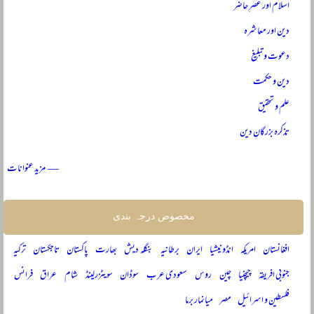
اسلام اور عصرِ حاضر
دین اور معاشرہ
دعوت و تبلیغ
دین و حکمت
علم و تحقیق
تذکرہ بزرگانِ دین
— مزید عنوانات
مخصوص درجہ بندی
افغانستان
امریکہ
انڈونیشیا
ایران
برطانیہ
بنگلہ دیش
بھارت
پاکستان
تاجکستان
ترکیہ
جنوبی افریقہ
چیچنیا
چین
روس
سعودی عرب
سوڈان
سویٹزرلینڈ
شام
عراق
فرانس
فلسطین و اسرائیل
مصر
میانمار برما