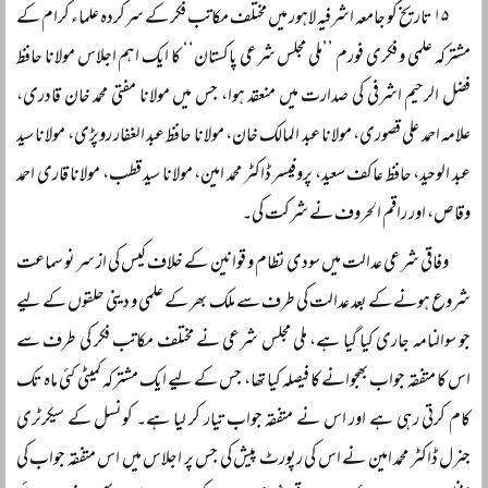
۱۵ تاریخ کو جامعہ اشرفیہ لاہور میں مختلف مکاتب فکر کے سرکردہ علماء کرام کے
مشترکہ علمی و فکری فورم ’’ملی مجلس شرعی پاکستان‘‘ کا ایک اہم اجلاس مولانا حافظ
فضل الرحیم اشرفی کی صدارت میں منعقد ہوا، جس میں مولانا مفتی محمد خان قادری،
علامہ احمد علی قصوری، مولانا عبد المالک خان، مولانا حافظ عبد الغفار روپڑی، مولانا سید
عبد الوحید، حافظ عاکف سعید، پروفیسر ڈاکٹر محمد امین، مولانا سید قطب، مولانا قاری احمد
وقاص، اور راقم الحروف نے شرکت کی۔
وفاقی شرعی عدالت میں سودی نظام و قوانین کے خلاف کیس کی از سر نو سماعت
شروع ہونے کے بعد عدالت کی طرف سے ملک بھر کے علمی و دینی حلقوں کے لیے
جو سوالنامہ جاری کیا گیا ہے، ملی مجلس شرعی نے مختلف مکاتب فکر کی طرف سے
اس کا متفقہ جواب بھجوانے کا فیصلہ کیا تھا، جس کے لیے ایک مشترکہ کمیٹی کئی ماہ تک
کام کرتی رہی ہے اور اس نے متفقہ جواب تیار کر لیا ہے۔ کونسل کے سیکرٹری
جنرل ڈاکٹر محمد امین نے اس کی رپورٹ پیش کی جس پر اجلاس میں اس متفقہ جواب کی