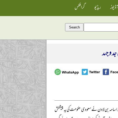
آڈیوز
ریڈیو
گرافکس
 جدوجہد
یک جلاوطن لیڈر اسامہ بن لادن نے سعودی حکومت کی یہ پیشکش