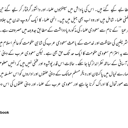
لبے کیے گئے ہیں۔ اس کی پاداش میں سینکڑوں علماء اور دانشور گرفتار کر لیے گئے جن میں 
ی علماء شامل ہیں اور وہ اب بھی جیل میں ہیں۔ انہی علماء کا ایک گروپ لندن میں جلاوطنی
شرعیۃ‘‘ کے نام سے سعودی علماء کی مذکورہ یادداشت کے مطابق جدوجہد میں مصروف ہے۔
شریفین کی حفاظت اور خدمت کے باعث سعودی عرب کی شاہی حکومت کو عالمِ اسلام میں ہم
 یہ احترام سعودی حکومت کا ایک حد تک حق بھی ہے۔ لیکن سعودی عرب کے دینی حلقوں 
 آسانی کے ساتھ نظرانداز کیا جا سکے۔ حالات اس قدر پوشیدہ اور مخفی نہیں ہیں کہ انہیں 
رے خیال میں پاکستان اور دیگر مسلم ممالک کے دینی حلقوں اور اداروں کو اس سلسلہ میں 
 صورتحال کا ادراک کرنا چاہیے اور سعودی عرب کے علماء اور دینی حلقوں کی اس دینی