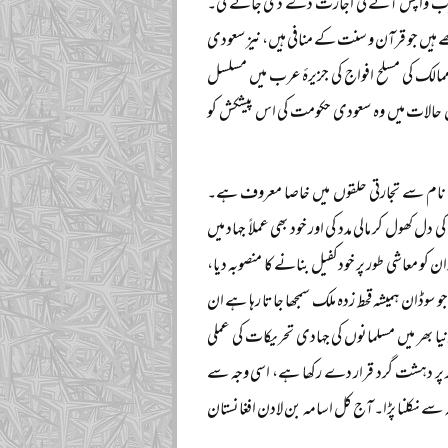
دی عرب واپس آنے کی اجازت دے دی جائے گی۔
ھے ہیں جو قرآن و سنت کے منافی ہیں، نیز سعودی
ممالک کی مسلح افواج کی جزیرۂ عرب میں مسلسل
 حالات میں وہ سعودی حکومت کی اس پیشکش کو
 نام سے تجارتی حلقوں میں خاصا معروف ہے۔
کھول کر مالی مدد کی اور خود بھی عملاً جہاد میں
 معاشی طور پر خودکفیل بنانے کا منصوبہ دیا،
کہ جو سوڈان ہمیشہ قحط زدہ ملک سمجھا جاتا رہا ہے ان
ا بھر میں مسلمانوں کی جہادی تحریکات کی عملی
 پر دہشت گرد قرار دے رکھا ہے، اسی وجہ سے
 سے نکلنا پڑا۔ آج کل اسامہ بن لادن افغانستان