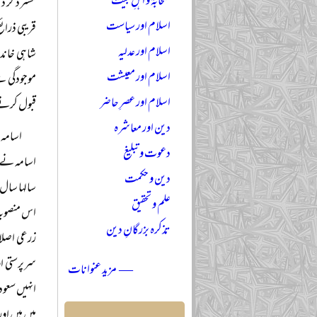
صحابہؓ و اہلِ بیتؓ
مسترد کر 
اسلام اور سیاست
قریبی ذرائ
اسلام اور عدلیہ
شاہی خاند
اسلام اور معیشت
موجودگی س
اسلام اور عصرِ حاضر
قبول کرنے
دین اور معاشرہ
اسامہ 
دعوت و تبلیغ
اسامہ نے ر
دین و حکمت
سالہا سال 
علم و تحقیق
اس منصوبہ پ
تذکرہ بزرگانِ دین
زرعی اصلاح
سرپرستی ا
— مزید عنوانات
انہیں سعود
میں ہیں او