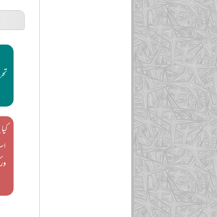
تحر
کیا 
اسل
ور