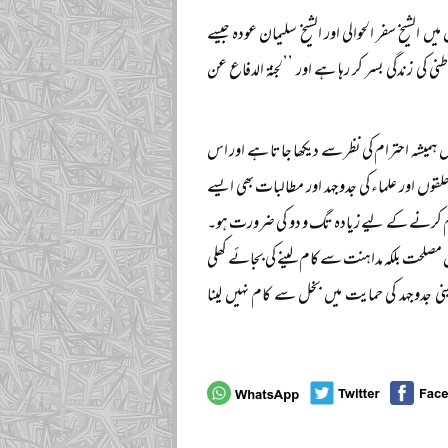
الشیخ سفر الحوالی اور الشیخ سلیمان عودہ جیسے
 کی زندگی بسر کر رہا ہے اور ’’لجنۃ الدفاع عن
یشہ احترام کی نظر سے دیکھا جاتا ہے اور اس
اور علماء کی جدوجہد اور مطالبات بھی ایسے
معلوم کرنے کے لیے زیادہ تگ و دو کی ضرورت ہو۔
مصلحت بلکہ مداہنت سے کام لینے کی بجائے کھلی
 جدوجہد کی حمایت میں بخل سے کام نہیں لینا