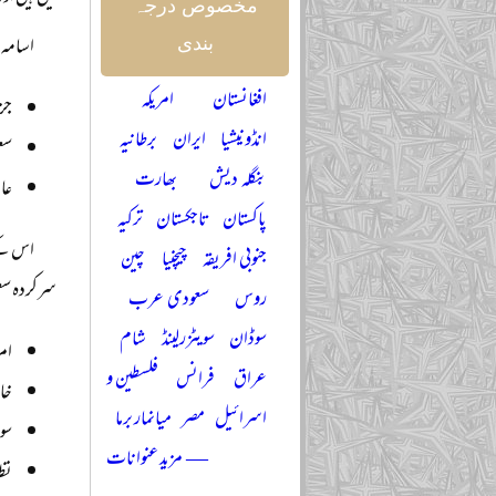
مخصوص درجہ
اسامہ 
بندی
افغانستان
امریکہ
جزی
انڈونیشیا
ایران
برطانیہ
سع
بنگلہ دیش
بھارت
عال
پاکستان
تاجکستان
ترکیہ
جنوبی افریقہ
چیچنیا
چین
سرکردہ سع
روس
سعودی عرب
سوڈان
سویٹزرلینڈ
شام
امر
عراق
فرانس
فلسطین و
خا
اسرائیل
مصر
میانمار برما
سو
— مزید عنوانات
نظ