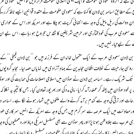
دی ہے کہ اگر وہ سعودی حکومت کو ایک اچھی اسلامی حکومت قرار دیں تو انہیں سعو
ع کے مطابق اسامہ بن لادن کا کہنا ہے کہ سعودی حکومت نے متعدد قوانین ایسے نافذ کر رک
ان دولت کی ریل پیل کی وجہ سے انتہائی کرپٹ ہو چکا ہے اور امریکہ اور اس کے حواری 
ے سعودی عرب کی خودمختاری اور حرمین شریفین کا تقدس مجروح ہو رہا ہے، اس لیے ان
 کے لیے تیار نہیں ہیں۔
بن لادن سعودی عرب کے ایک متمول خاندان کے فرزند ہیں جو ’’بن لادن فیملی‘‘ کے
وسی جارحیت کے خلاف افغان مجاہدین کے جہادِ آزادی میں نمایاں حصہ لیا۔ مجاہد گروپوں کی دل 
تک شریک رہے۔ اسامہ بن لادن نے سوڈان میں اسلامی اصلاحات کی حمایت کی اور سوڈان کو
ر خود سوڈان میں بیٹھ کر عملدرآمد کرایا، مالی مدد کی اور بھرپور تعاون کیا۔ جس کا نتیجہ یہ نکلا 
ات اور ترقی کی وجہ سے گندم برآمد کرنے والے ملکوں میں شمار ہونے لگا ہے۔ اسامہ دنی
ور معاونت میں ایک عرصہ سے سرگرم ہیں جس کی وجہ سے امریکہ نے انہیں سرکاری طور
ی عرب سے جلاوطن ہونا پڑا اور پھر سوڈان سے بھی مسلسل امریکی دباؤ اور دھمکیوں کی وجہ
ر وہاں سے انہیں نکالنے کے لیے امریکہ طالبان کی حکومت پر مسلسل دباؤ بڑھا رہا ہے۔