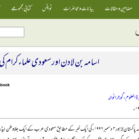
مضامین و مقالات
بیانات و محاضرات
ٹویٹس
کتابی مجموعے
اسامہ بن لادن اور سعودی علماء کرام کی
ۃ العلوم، گوجرانوالہ
روزنامہ پاکستان لاہور ۴ دسمبر ۱۹۹۶ء کی ایک خبر کے مطابق سعودی عرب کے ا