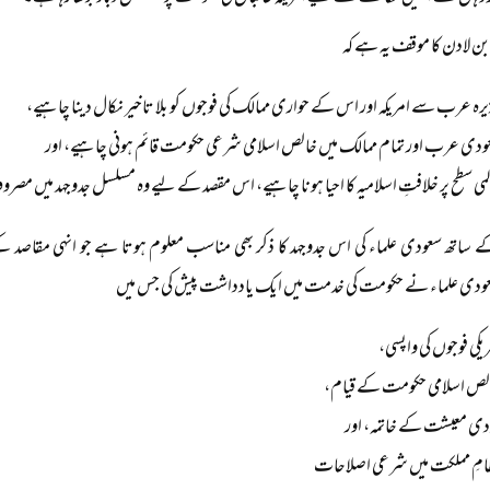
بن لادن کا موقف یہ ہے کہ
رہ عرب سے امریکہ اور اس کے حواری ممالک کی فوجوں کو بلا تاخیر نکال دینا چاہیے،
ودی عرب اور تمام ممالک میں خالص اسلامی شرعی حکومت قائم ہونی چاہیے، اور
می سطح پر خلافتِ اسلامیہ کا احیا ہونا چاہیے، اس مقصد کے لیے وہ مسلسل جدوجہد میں مصر
ودی علماء نے حکومت کی خدمت میں ایک یادداشت پیش کی جس میں
یکی فوجوں کی واپسی،
لص اسلامی حکومت کے قیام،
دی معیشت کے خاتمہ، اور
امِ مملکت میں شرعی اصلاحات