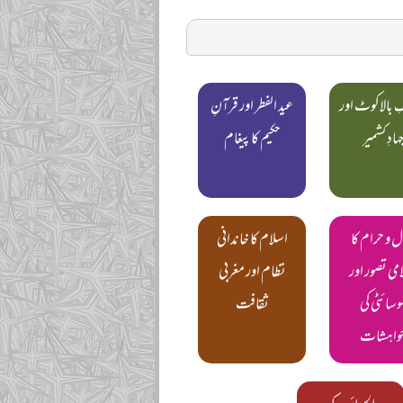
ِ بالاکوٹ اور
عید الفطر اور قرآنِ
ہادِ کشمیر
حکیم کا پیغام
ل و حرام کا
اسلام کا خاندانی
می تصور اور
نظام اور مغربی
وسائٹی کی
ثقافت
واہشات