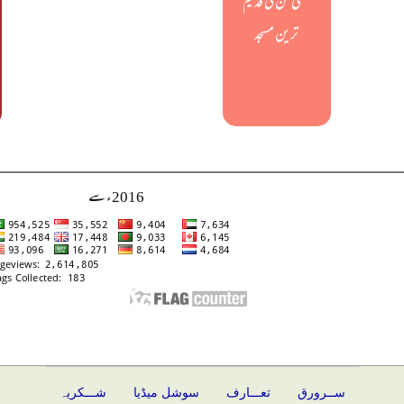
مشی گن کی قدیم
ترین مسجد
2016ء سے
ســرورق
تعـــارف
سوشل میڈیا
شـــکریہ