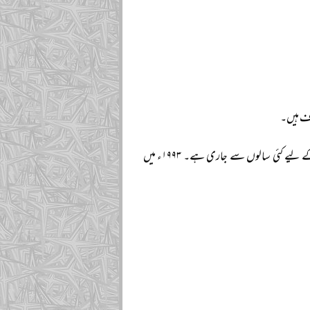
وف ہیں۔
اس کے ساتھ سعودی علماء کی اس جدوجہد کا ذکر بھی مناسب معلوم ہوتا ہے جو انہی مقاصد کے لیے کئی سالوں سے جاری ہے۔ ۱۹۹۳ء میں