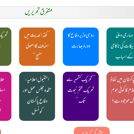
متفرق تحریریں
ہماری دینی
روسی وزیر دفاع کا
’’فقہ الحدیث میں
تحریک
یکات کی ناکامی
دورۂ بھارت
احناف کا اصولی
ج
کے اسباب
منہج‘‘
پاکستان میں نفاذِ
’’تحریکِ کشمیر سے
استنبول اعلامیہ،
حلا
ام کا کوئی ہوم
تحریکِ ختمِ نبوت
متحدہ مجلس عمل اور
اسلا
ک موجود ہے؟
تک‘‘
دفاع پاکستان
س
کونسل
خ