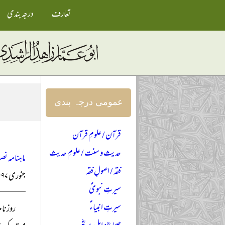
تعارف
درجہ بندی
عمومی درجہ بندی
قرآن / علومِ قرآن
حدیث و سنت / علومِ حدیث
ماہنامہ نصر
فقہ / اصولِ فقہ
جنوری ۱۹۹۷ء
سیرتِ نبویؐ
سیرتِ انبیاءؑ