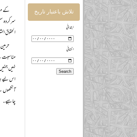
کے مطا
تلاش باعتبار تاریخ
سرکردہ سلف
ابتدائی
الحقوق ال
حرمین 
انتہائی
مناسبت سے
نہیں جنہیں
اس لیے ہما
آنکھوں سے
چاہیے۔