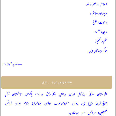
اسلام اور عصرِ حاضر
دین اور معاشرہ
دعوت و تبلیغ
دین و حکمت
علم و تحقیق
تذکرہ بزرگانِ دین
— مزید عنوانات
مخصوص درجہ بندی
افغانستان
امریکہ
انڈونیشیا
ایران
برطانیہ
بنگلہ دیش
بھارت
پاکستان
تاجکستان
ترکیہ
جنوبی افریقہ
چیچنیا
چین
روس
سعودی عرب
سوڈان
سویٹزرلینڈ
شام
عراق
فرانس
فلسطین و اسرائیل
مصر
میانمار برما