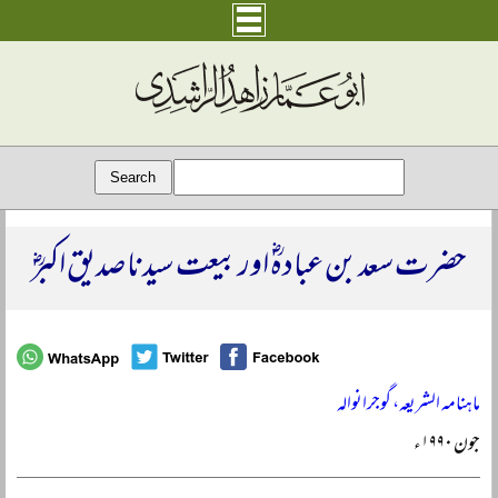
حضرت سعد بن عبادہؓ اور بیعت سیدنا صدیق اکبرؓ
ماہنامہ الشریعہ، گوجرانوالہ
جون ۱۹۹۰ء