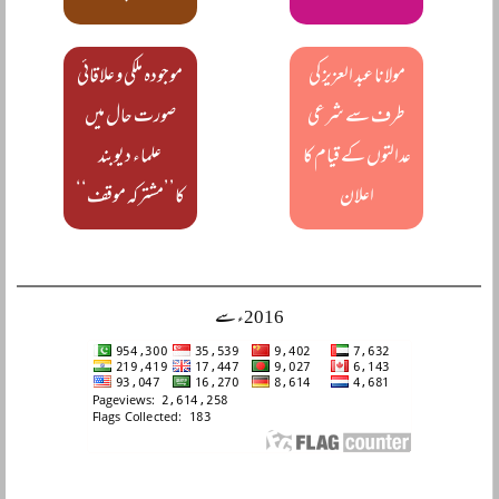
مولانا عبد العزیز کی
موجودہ ملکی و علاقائی
طرف سے شرعی
صورت حال میں
عدالتوں کے قیام کا
علماء دیوبند
اعلان
کا’’مشترکہ موقف‘‘
2016ء سے