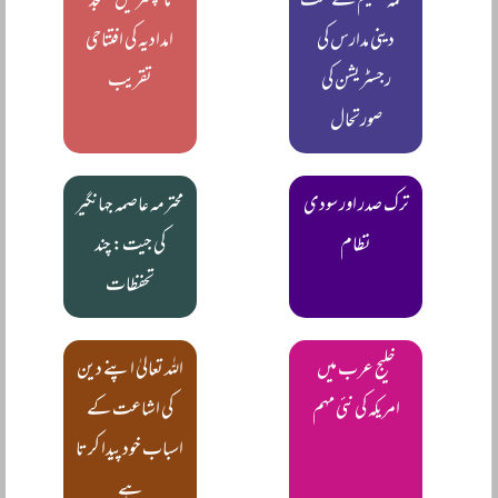
محکمہ تعلیم کے تحت
مانچسٹر میں مسجد
دینی مدارس کی
امدادیہ کی افتتاحی
رجسٹریشن کی
تقریب
صورتحال
ترک صدر اور سودی
محترمہ عاصمہ جہانگیر
نظام
کی جیت: چند
تحفظات
خلیج عرب میں
اللہ تعالیٰ اپنے دین
امریکہ کی نئی مہم
کی اشاعت کے
اسباب خود پیدا کرتا
ہے