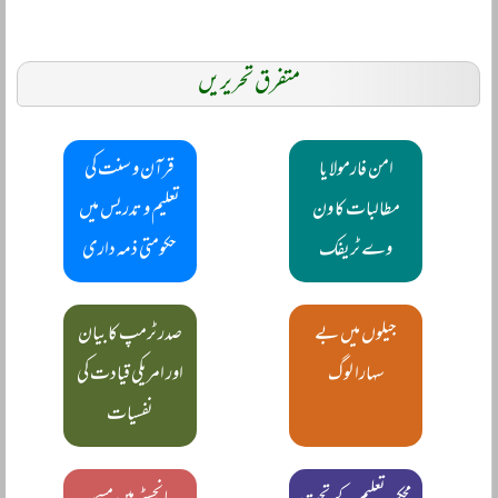
متفرق تحریریں
امن فارمولا یا
قرآن و سنت کی
مطالبات کا ون
تعلیم و تدریس میں
وے ٹریفک
حکومتی ذمہ داری
جیلوں میں بے
صدر ٹرمپ کا بیان
سہارا لوگ
اور امریکی قیادت کی
نفسیات