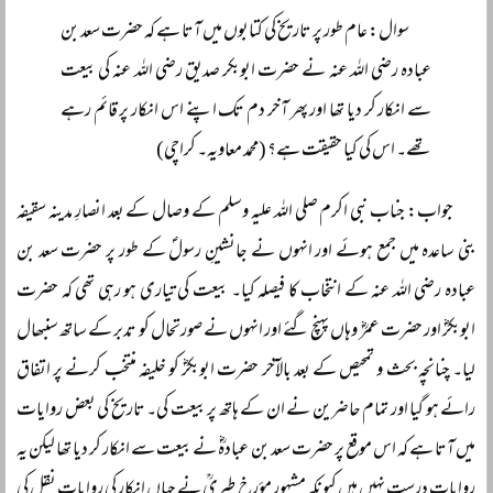
سوال: عام طور پر تاریخ کی کتابوں میں آتا ہے کہ حضرت سعد بن
عبادہ رضی اللہ عنہ نے حضرت ابوبکر صدیق رضی اللہ عنہ کی بیعت
سے انکار کر دیا تھا اور پھر آخر دم تک اپنے اس انکار پر قائم رہے
تھے۔ اس کی کیا حقیقت ہے؟ (محمد معاویہ۔ کراچی)
جواب: جناب نبی اکرم صلی اللہ علیہ وسلم کے وصال کے بعد انصارِ مدینہ سقیفہ
بنی ساعدہ میں جمع ہوئے اور انہوں نے جانشینِ رسولؐ کے طور پر حضرت سعد بن
عبادہ رضی اللہ عنہ کے انتخاب کا فیصلہ کیا۔ بیعت کی تیاری ہو رہی تھی کہ حضرت
ابوبکرؓ اور حضرت عمرؓ وہاں پہنچ گئے اور انہوں نے صورتحال کو تدبر کے ساتھ سنبھال
لیا۔ چنانچہ بحث و تمحیص کے بعد بالآخر حضرت ابوبکرؓ کو خلیفہ منتخب کرنے پر اتفاق
رائے ہو گیا اور تمام حاضرین نے ان کے ہاتھ پر بیعت کی۔ تاریخ کی بعض روایات
میں آتا ہے کہ اس موقع پر حضرت سعد بن عبادہؓ نے بیعت سے انکار کر دیا تھا لیکن یہ
روایات درست نہیں ہیں کیونکہ مشہور مؤرخ طبریؒ نے جہاں انکار کی روایات نقل کی