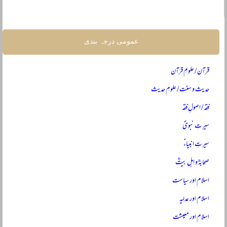
عمومی درجہ بندی
قرآن / علومِ قرآن
حدیث و سنت / علومِ حدیث
فقہ / اصولِ فقہ
سیرتِ نبویؐ
سیرتِ انبیاءؑ
صحابہؓ و اہلِ بیتؓ
اسلام اور سیاست
اسلام اور عدلیہ
اسلام اور معیشت