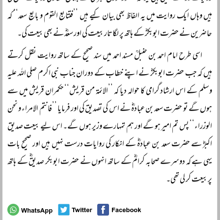
ہیں وہاں ایک روایت میں یہ الفاظ بھی بیان کیے ہیں ’’فتتابع القوم و بایع سعد‘‘ کہ
حاضرین نے حضرت ابوبکرؓ کے ہاتھ پر لگاتار بیعت کی اور سعدؓ نے بھی بیعت کی۔
اسی طرح امام احمد بن حنبلؒ مسند احمد میں سند صحیح کے ساتھ روایت نقل کرتے
ہیں کہ جب حضرت ابوبکرؓ نے اپنے خطاب کے دوران جناب نبی اکرم صلی اللہ علیہ
وسلم کے اس ارشاد گرامی کا حوالہ دیا کہ ’’الائمۃ من قریش‘‘ حکمران قریش میں سے
ہوں گے تو حضرت سعد بن عبادہؓ نے اس کی تصدیق کی اور فرمایا ’’فانتم الامراء و نحن
الوزراء‘‘ پس تم امیر ہو گے اور ہم تمہارے وزیر ہوں گے۔ اس لیے بیعت صدیق
اکبرؓ سے حضرت سعد بن عبادہؓ کے انکار کی روایات درست نہیں ہیں اور صحیح بات
یہی ہے کہ دوسرے صحابہ کرامؓ کے ساتھ انہوں نے حضرت ابوبکر صدیقؓ کے ہاتھ
پر بیعت کر لی تھی۔