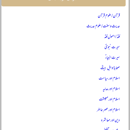
قرآن / علومِ قرآن
حدیث و سنت / علومِ حدیث
فقہ / اصولِ فقہ
سیرتِ نبویؐ
سیرتِ انبیاءؑ
صحابہؓ و اہلِ بیتؓ
اسلام اور سیاست
اسلام اور عدلیہ
اسلام اور معیشت
اسلام اور عصرِ حاضر
دین اور معاشرہ