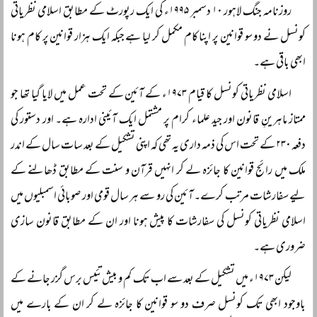
روزنامہ جنگ لاہور ۱۰ دسمبر ۱۹۹۵ء کی ایک رپورٹ کے مطابق اسلامی نظریاتی
کونسل نے دو سو قوانین پر اپنا کام مکمل کر لیا ہے جبکہ ایک ہزار قوانین پر کام ہونا
ابھی باقی ہے۔
اسلامی نظریاتی کونسل کا قیام ۱۹۷۳ء کے آئین کے تحت عمل میں لایا گیا تھا جو
ممتاز ماہرینِ قانون اور جید علماء کرام پر مشتمل ایک آئینی ادارہ ہے۔ اور دستور کی
دفعہ ۲۳۰ کے تحت اس کی ذمہ داری یہ تھی کہ اپنی تشکیل کے بعد سات سال کے اندر
ملک میں رائج قوانین کا جائزہ لے کر انہیں قرآن و سنت کے مطابق ڈھالنے کے
لیے سفارشات مرتب کرے۔ آئین کی رو سے ہر سال قومی اور صوبائی اسمبلیوں میں
اسلامی نظریاتی کونسل کی سفارشات کا پیش ہونا اور ان کے مطابق قانون سازی
ضروری ہے۔
لیکن ۱۹۷۳ء میں تشکیل کے بعد سے اب تک کم و بیش تئیس برس گزر جانے کے
باوجود ابھی تک کونسل صرف دو سو قوانین کا جائزہ لے کر ان کے بارے میں