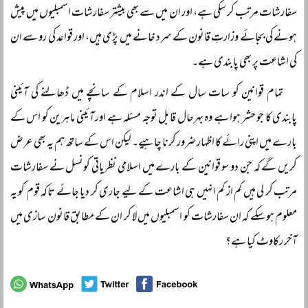
سفارشات مرتب کر سکی ہے، اور ان میں سے بھی بیشتر سفارشات اسمبلیوں میں پیش
ہونے کی بجائے وزارتِ قانون کے سرد خانے میں پڑی ہیں، اور قواعد کی رو سے ان
کی اشاعت پر بھی پابندی ہے۔
تمام قوانین کو سات سال کے اندر اسلام کے سانچے میں ڈھالنے کی آئینی
پابندی کا جو حشر ہوا ہے وہ بہرحال قابل توجہ مسئلہ ہے اور آئینی ماہرین کو اس کے
بارے میں اپنی رائے کا اظہار ضرور کرنا چاہیے۔ لیکن اس کے ساتھ ہم یہ بھی عرض
کریں گے کہ جن دو سو قوانین کے بارے میں اسلامی نظریاتی کونسل نے سفارشات
مرتب کر لی ہیں کم از کم انہیں ہی اشاعت کے لیے جاری کر دیا جائے تاکہ قوم کو یہ
معلوم ہو سکے کہ ان سفارشات کو اسمبلیوں میں لا کر ان کے مطابق قانون سازی میں
آخر رکاوٹ کیا ہے؟