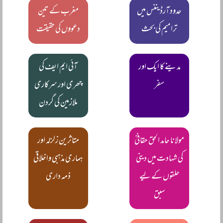
حدود آرڈیننس میں
مغرب کے تین
ترامیم کی بحث
دعووں کی حقیقت
مدینے کا ایک اور
آئی ایم ایف کی
سفر
چھری اور سرکاری
ملازمین کی گردن
مولانا حامد الحق حقانیؒ
متاثرین زلزلہ اور
کی شہادت میں دینی
ہماری مذہبی واخلاقی
حلقوں کے لیے
ذمہ داری
سبق