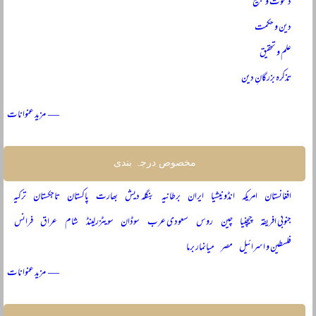
دعوت و تبلیغ
دین و حکمت
علم و تحقیق
تذکرہ بزرگانِ دین
— مزید عنوانات
مخصوص درجہ بندی
افغانستان
امریکہ
انڈونیشیا
ایران
برطانیہ
بنگلہ دیش
بھارت
پاکستان
تاجکستان
ترکیہ
جنوبی افریقہ
چیچنیا
چین
روس
سعودی عرب
سوڈان
سویٹزرلینڈ
شام
عراق
فرانس
فلسطین و اسرائیل
مصر
میانمار برما
— مزید عنوانات