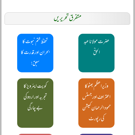
متفرق تحریریں
حضرت مولانا عبد
تحفظ ختم نبوت کا
الحقؒ
بحران اور قدرت کا
سبق!
وزیراعظم بھٹو کا
کویت ایئرویز کا
اعتراف اور جسٹس
تجربہ اور اردو کی
حمود الرحمان کمیشن
بے چارگی
کی رپورٹ