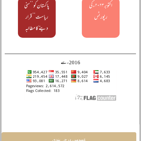
اکتوبر ۲۰۲۳ء کی
پاکستان کو ’’سنی
رپورٹس
ریاست‘‘ قرار
دینے کا مطالبہ
2016ء سے
عمومی درجہ بندی