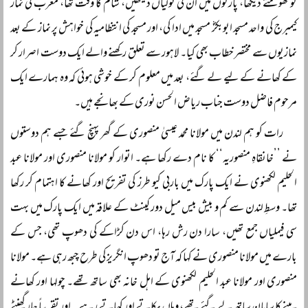
کو گھومتے دیکھا، پارکوں میں ان کی ٹولیاں دیکھیں، شام کا وقت تھا، مغرب کی نماز
کیمبرج کی واحد مسجد ابوبکرؓ مسجد میں ادا کی، اور مسجد کی انتظامیہ کی خواہش پر نماز کے بعد
نمازیوں سے مختصر خطاب بھی کیا۔ لاہور سے تعلق رکھنے والے ایک دوست اصرار کر
کے کھانے کے لیے لے گئے، بعد میں معلوم کر کے خوشی ہوئی کہ وہ ہمارے ایک
مرحوم فاضل دوست جناب ریاض الحسن نوری کے بھانجے ہیں۔
رات کو ہم لندن میں مولانا محمد عیسیٰ منصوری کے گھر پہنچ گئے جسے ہم دوستوں
نے ’’خانقاہِ منصوریہ‘‘ کا نام دے رکھا ہے۔ اتوار کو مولانا منصوری اور مولانا عبد
الحلیم لکھنوی نے ایک پارک میں باربی کیو طرز کی تفریح اور کھانے کا اہتمام کر رکھا
تھا۔ وسطِ لندن سے کم و بیش بیس میل دور کینٹ کے علاقہ میں ایک پارک میں بہت
سی فیملیاں جمع تھیں، سارا دن رش رہا، اس دن کڑاکے کی دھوپ تھی، جس کے
بارے میں مولانا منصوری نے کہا کہ آج تو دھوپ انگریز کی طرح چبھ رہی ہے۔ مولانا
منصوری اور مولانا عبد الحلیم لکھنوی کے اہل خانہ بھی ساتھ تھے۔ چولہا اور کھانے