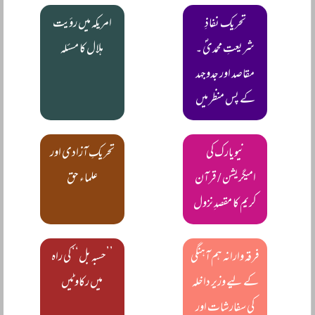
تحریک نفاذِ
امریکہ میں رؤیت
شریعتِ محمدیؐ ۔
ہلال کا مسئلہ
مقاصد اور جدوجہد
کے پس منظر میں
نیویارک کی
تحریکِ آزادی اور
امیگریشن / قرآن
علماء حق
کریم کا مقصدِ نزول
فرقہ وارانہ ہم آہنگی
’’حسبہ بل‘‘ کی راہ
کے لیے وزیر داخلہ
میں رکاوٹیں
کی سفارشات اور