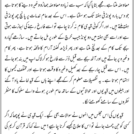
معاوضہ ملتا ہے۔ مجھے بتایا گیا کہ سب سے زیادہ معاوضہ جھاڑو وغیرہ دینے کا ہوتا ہے
جو دس بارہ پونڈ فی ہفتہ تک ہو سکتا ہے۔ اس کے بعد عام خدمات پر پانچ چھ پونڈ فی
ہفتہ ملتے ہیں۔ اور اگر کوئی قیدی کام نہ کرنا چاہے تو اسے فارغ رہنے کی اجازت ہوتی
ہے اور اسے بھی ہفتہ میں دو پونڈ جیب خرچ کے طور پر مل جاتے ہیں۔ ساڑھے گیارہ
بجے تک کام کے بعد لنچ ملتا ہے اور پھر ڈیڑھ گھنٹہ آرام کا وقفہ ہوتا ہے، پھر کام
وغیرہ پر جاتے ہیں اور آٹھ بجے سے قبل ڈنر سے فارغ ہو کر لاک اپ میں بند ہو جاتے
ہیں۔ اس سے قبل چار بجے کے بعد کھیل وغیرہ کا وقت ہوتا ہے اور مختلف گیموں کا
اہتمام ہوتا ہے۔ یہ تفصیلات معلوم کر کے مجھے اپنے ہاں کے قید خانے یاد آگئے
اور جیلوں میں قیدیوں اور حوالاتیوں کے ساتھ عام طور پر ہونے والے سلوک کا منظر
نظروں کے سامنے گھومنے لگا۔
قیدیوں کی اس مجلس میں انہوں نے سوالات بھی کیے۔ ایک قیدی نے پوچھا کہ اگر
کسی کو جن چمٹ جائے تو اس کا علاج کیسے کرنا چاہیے؟ میں نے کہا کہ قرآن کریم کی