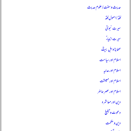
حدیث و سنت / علومِ حدیث
فقہ / اصولِ فقہ
سیرتِ نبویؐ
سیرتِ انبیاءؑ
صحابہؓ و اہلِ بیتؓ
اسلام اور سیاست
اسلام اور عدلیہ
اسلام اور معیشت
اسلام اور عصرِ حاضر
دین اور معاشرہ
دعوت و تبلیغ
دین و حکمت