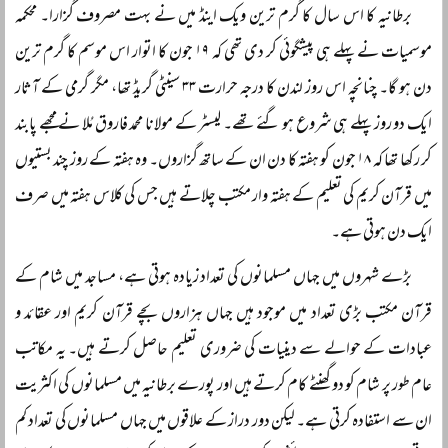
برطانیہ کا اس سال کا گرم ترین ویک اینڈ میں نے بہت مصروف گزارا۔ محکمہ
موسمیات نے پہلے ہی پیشگوئی کر دی تھی کہ ۱۹ جون کا اتوار اس موسم کا گرم ترین
دن ہو گا۔ چنانچہ اس روز لندن کا درجہ حرارت ۳۳ سینٹی گریڈ تھا، مگر گرمی کے آثار
ایک دو روز پہلے ہی شروع ہو گئے تھے۔ لیسٹر کے مولانا محمد فاروق مُلا نے مجھے پابند
کر رکھا تھا کہ ۱۸ جون کو ہفتہ کا دن ان کے ساتھ گزاروں۔ وہ ہفتہ کے روز چند بستیوں
میں قرآن کریم کی تعلیم کے ہفتہ وار مکتب چلاتے ہیں جس کی کلاس ہفتہ میں صرف
ایک دن ہوتی ہے۔
بڑے شہروں میں جہاں مسلمانوں کی تعداد زیادہ ہوتی ہے، مساجد میں شام کے
قرآن مکتب بڑی تعداد میں موجود ہیں جہاں ہزاروں بچے قرآن کریم اور عقائد و
عبادات کے حوالے سے دینیات کی ضروری تعلیم حاصل کرتے ہیں۔ یہ مکاتب
عام طور پر شام کو دو گھنٹے کام کرتے ہیں اور پورے برطانیہ میں مسلمانوں کی اکثریت
ان سے استفادہ کرتی ہے۔ لیکن دور دراز کے علاقوں میں جہاں مسلمانوں کی تعداد کم