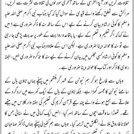
تلاوت کریں اور آیۃ الکرسی کے ساتھ آخری سورتوں کی تلاوت کثرت سے کریں۔
مراکش سے تعلق رکھنے والے قیدی نے سوال کیا کہ کیا جناب نبی اکرم صلی اللہ علیہ
وسلم کا کوئی ارشاد بیان کرنے کے لیے اس کے ساتھ سند کا ذکر ضروری ہے؟ میں
نے کہا کہ اگر تعلیم و تعلم کے لیے، یا باقاعدہ روایت کے طور پر حدیث پڑھی جا رہی
ہے تو سند کا حوالہ دینا ضروری ہے، لیکن اس کے علاوہ جناب نبی اکرم صلی اللہ علیہ
وسلم کا کوئی ارشاد کسی مجلس میں بیان کرنے کے لیے سند کا تذکرہ ضروری نہیں، البتہ
راوی کا ذکر اور کتاب کا حوالہ دینا ضروری ہے۔
وہاں سے فارغ ہو کر ہم نیوٹن کے شہر گرینتھم میں پہنچے جہاں ٹاؤن ہال کے
سامنے نیوٹن کا مجسمہ کھڑا ہے، جبکہ ٹاؤن کے ہال کے ایک کمرے میں اردگرد کے
علاقے سے جمع ہونے والے چند بچے قرآن کریم کی تعلیم کی ہفتہ وار کلاس میں بیٹھے
تھے۔ تھوڑا سا وقت بچوں کے ساتھ بسر کیا، انہیں ایک کہانی میں نے سنائی جس کا
مولانا فاروق مُلا نے انگلش میں ترجمہ کیا۔ وہاں سے ہم کنیزلی پہنچے جہاں ڈاکٹر صاحبان