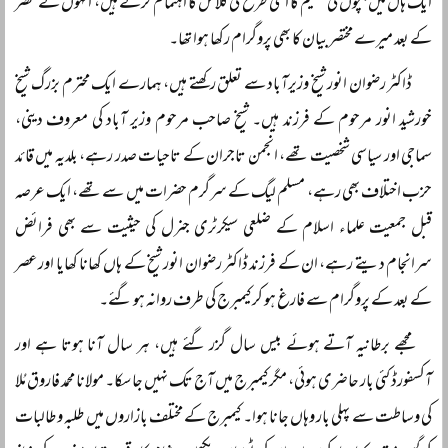
ایک ہال میں بچوں کی تعلیم کا اسی طرح کی کلاس کا اہتمام کرتے ہیں، انہوں نے عصر
کے بعد میرے مختصر بیان کا بھی پروگرام رکھا ہوا تھا۔
ڈاکٹر رضوان انور شیخ وزیرآباد سے تعلق رکھتے ہیں، ہمارے ایک محترم بزرگ شیخ
خورشید انور مرحوم کے فرزند ہیں۔ شیخ صاحب مرحوم وزیر آباد کی معروف دینی،
سماجی اور سیاسی شخصیت تھے، انجمن تاجران کے تاحیات صدر رہے، بلدیہ میں قائد
حزب اختلاف بھی رہے، مسلم لیگ کے سرگرم حضرات میں سے تھے، ایک عرصہ
قبل جمعیت علماء اسلام کے ضلعی سیکرٹری جنرل کی حیثیت سے بھی فرائض
سرانجام دیتے رہے، ان کے فرزند ڈاکٹر رضوان انور شیخ کے ہاں کھانا کھایا اور عصر
کے بعد کے پروگرام سے فارغ ہو کر کیمبرج کی طرف روانہ ہو گئے۔
مجھے برطانیہ آتے ہوئے بیس سال گزر گئے ہیں، ہر سال آنا ہوتا ہے اور
آکسفورڈ کئی بار حاضری ہوئی، مگر کیمبرج میں آج تک نہیں جا سکا۔ مولانا محمد فاروق مُلا
کی وساطت سے پہلی بار وہاں جانا ہوا۔ کیمبرج کے مختلف بازاروں میں طلبہ و طالبات