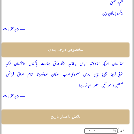
علم و تحقیق
تذکرہ بزرگانِ دین
— مزید عنوانات
مخصوص درجہ بندی
افغانستان
امریکہ
انڈونیشیا
ایران
برطانیہ
بنگلہ دیش
بھارت
پاکستان
تاجکستان
ترکیہ
جنوبی افریقہ
چیچنیا
چین
روس
سعودی عرب
سوڈان
سویٹزرلینڈ
شام
عراق
فرانس
فلسطین و اسرائیل
مصر
میانمار برما
— مزید عنوانات
تلاش باعتبار تاریخ
ابتدائی