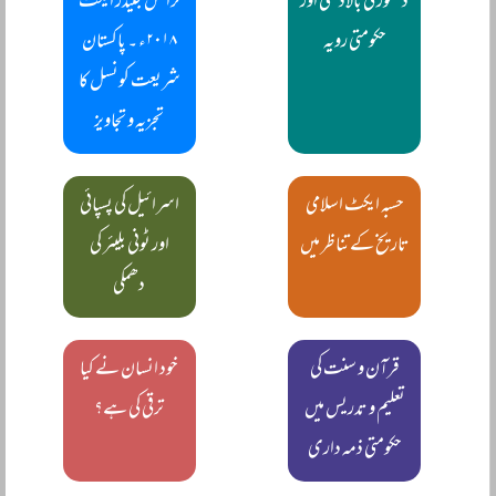
دستور کی بالادستی اور
ٹرانس جینڈر ایکٹ
حکومتی رویہ
۲۰۱۸ء ۔ پاکستان
شریعت کونسل کا
تجزیہ و تجاویز
حسبہ ایکٹ اسلامی
اسرائیل کی پسپائی
تاریخ کے تناظر میں
اور ٹونی بلیئر کی
دھمکی
قرآن و سنت کی
خود انسان نے کیا
تعلیم و تدریس میں
ترقی کی ہے؟
حکومتی ذمہ داری