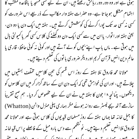
ہوتی ہے اور وہ دور دور رہائش رکھتے ہیں، ان کے لیے کسی مسجد یا باقاعدہ مکتب کا
اہتمام مشکل ہو جاتا ہے، وہ حضرات ہفتہ وار مکاتب کے ذریعے اس ضرورت کو
کسی نہ کسی حد تک پورا کرنے کی کوشش کرتے ہیں۔ ہفتہ میں ایک دن یا دو دن،
یعنی ہفتہ اور اتوار، یا ان میں سے کسی ایک دن دو گھنٹے کی کلاس کسی گھر یا کمیونٹی ہال
میں ہوتی ہے۔ ماں باپ اپنے بچوں کو لے آتے ہیں اور کوئی نہ کوئی حافظ، قاری یا
عالمِ دین انہیں قرآن کریم اور دیگر ضروری باتوں کی تعلیم دیتے ہیں۔
مولانا محمد فاروق مُلا ہفتہ کے روز اس قسم کی تین کلاسیں مختلف بستیوں میں
چلاتے ہیں، اور ان کی خواہش تھی کہ ایک دن ان کے ساتھ گزار کر میں ان کلاسوں کو
دیکھوں۔ چنانچہ ۱۸ جون کا ہفتہ میں نے ان کے لیے مخصوص کر دیا۔ ہم صبح تقریباً
ساڑھے آٹھ بجے لیسٹر سے روانہ ہوئے مگر ہماری پہلی منزل واٹن (Whatton)
کا جیل خانہ تھا جہاں ہفتہ کے روز مسلمان قیدیوں کی کلاس ہوتی ہے اور مولانا محمد
فاروق مُلا انہیں تعلیم دیتے ہیں۔ نوٹنگھم سے دس بارہ میل کے فاصلے پر اس قید خانہ