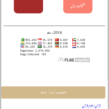
حقیقت حال
2016ء سے
عمومی درجہ بندی
قرآن / علومِ قرآن