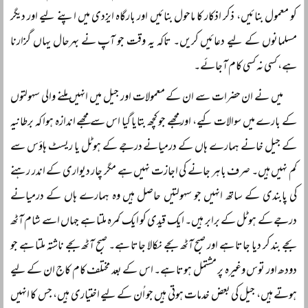
کو معمول بنائیں، ذکر اذکار کا ماحول بنائیں اور بارگاہ ایزدی میں اپنے لیے اور دیگر
مسلمانوں کے لیے دعائیں کریں۔ تاکہ یہ وقت جو آپ نے بہرحال یہاں گزارنا
ہے، کسی نہ کسی کام آجائے۔
میں نے ان حضرات سے ان کے معمولات اور جیل میں انہیں ملنے والی سہولتوں
کے بارے میں سوالات کیے، اور مجھے جو کچھ بتایا گیا اس سے مجھے اندازہ ہوا کہ برطانیہ
کے جیل خانے ہمارے ہاں کے درمیانے درجے کے ہوٹل یا ریسٹ ہاؤس سے
کم نہیں ہیں۔ صرف باہر جانے کی اجازت نہیں ہے مگر چار دیواری کے اندر رہنے
کی پابندی کے ساتھ انہیں جو سہولتیں حاصل ہیں وہ ہمارے ہاں کے درمیانے
درجے کے ہوٹل کے برابر ہیں۔ ایک قیدی کو ایک کمرہ ملتا ہے جہاں اسے شام آٹھ
بجے بند کر دیا جاتا ہے اور صبح آٹھ بجے نکالا جاتا ہے۔ صبح آٹھ بجے ناشتہ ملتا ہے جو
دودھ اور توس وغیرہ پر مشتمل ہوتا ہے۔ اس کے بعد مختلف کام کاج ان کے لیے
ہوتے ہیں، جیل کی بعض خدمات ہوتی ہیں جو اُن کے لیے اختیاری ہیں، جس کا انہیں