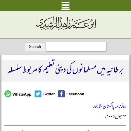
برطانیہ میں مسلمانوں کی دینی تعلیم کا مربوط سلسلہ
روزنامہ پاکستان، لاہور
۲۴ جون ۲۰۰۵ء