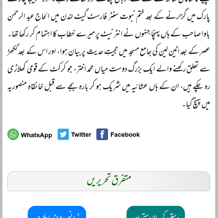
پینے کا سامان ساتھ لے گئے تھے، وہاں پکاتے اور کھاتے رہے۔ اور تقریباً چار گھنٹے
پارک میں گزارنے کے بعد ختم نبوت سنٹر فارسٹ گیٹ لندن میں الحاج عبد الرحمٰن
باوا صاحب کے ہاں پہنچا جنہوں نے انٹرنیٹ پر میرے خطاب کا اہتمام کر رکھا تھا۔
عصر کے بعد اٹین لین کی جامع مسجد میں حجیتِ حدیث پر بیان ہوا، اور اس کے بعد گکھڑ
سے تعلق رکھنے والے ایک بزرگ دوست میاں محمد اختر، جو کرکٹ کے قومی کھلاڑی
رہ چکے ہیں، ان کے ہاں عشائیہ میں شریک ہو کر بارہ بجے سے قبل خانقاہِ منصوریہ
میں پہنچ گیا۔
متفرق تحریریں