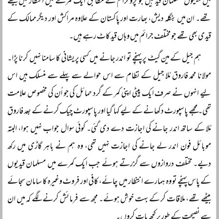
میں بیسیوں مسلمان قید ہیں جو پروگرام کے مطابق ایک کمرے میں انتظار میں بیٹھے
تھے۔ ان میں بنگلہ دیش، بھارت اور پاکستان کے علاوہ مراکش اور دیگر ممالک کے
قیدی بھی تھے جو مختلف جرائم میں وہاں قید کاٹ رہے ہیں۔
ہم جیل کے مین گیٹ پر پہنچے تو اندر جانے میں کسی پریشانی کا سامنا نہیں کرنا پڑا۔
مولانا محمد فاروق مُلا جیل کے نظام سے اس حوالے سے پہلے سے منسلک ہیں اس
لیے انہوں نے صرف ایک پیٹی اپنی کمر کے گرد حمائل کی جو اُن کی مخصوص علامت
تھی۔ مجھے پاسپورٹ دکھانے کے لیے کہا گیا اور پاسپورٹ چیک کرنے کے بعد فاروق
مُلا کے ساتھ اندر جانے کی اجازت دے دی گئی۔ کوئی سوال جواب نہیں ہوا، البتہ
موبائل فون اندر لے جانے کی اجازت نہیں تھی، وہ ہم نے باہر گاڑی میں رکھ
دیے۔ مختلف دروازوں سے گزرتے ہوئے جب ایک کمرے میں مسلمان قیدیوں
کے پاس پہنچے تو وہ ہمارے انتظار میں چائے، کافی اور فروٹ وغیرہ کا سامان سجائے
بیٹھے تھے، ملاقات کر کے بہت خوش ہوئے۔ مجھ سے فرمائش کرنے لگے کہ میں ان
سے نصیحت کے طور پر کچھ بات کروں۔