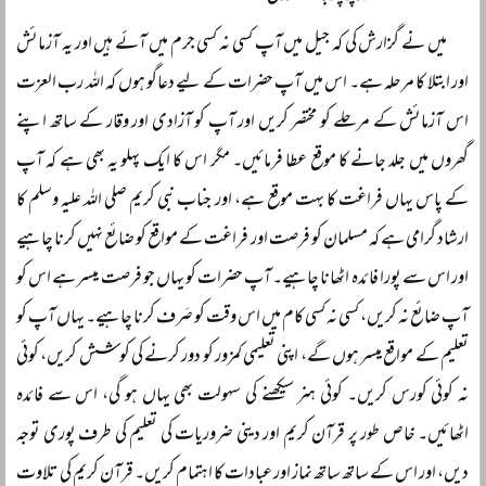
میں نے گزارش کی کہ جیل میں آپ کسی نہ کسی جرم میں آئے ہیں اور یہ آزمائش
اور ابتلا کا مرحلہ ہے۔ اس میں آپ حضرات کے لیے دعاگو ہوں کہ اللہ رب العزت
اس آزمائش کے مرحلے کو مختصر کریں اور آپ کو آزادی اور وقار کے ساتھ اپنے
گھروں میں جلد جانے کا موقع عطا فرمائیں۔ مگر اس کا ایک پہلو یہ بھی ہے کہ آپ
کے پاس یہاں فراغت کا بہت موقع ہے، اور جناب نبی کریم صلی اللہ علیہ وسلم کا
ارشاد گرامی ہے کہ مسلمان کو فرصت اور فراغت کے مواقع کو ضائع نہیں کرنا چاہیے
اور اس سے پورا فائدہ اٹھانا چاہیے۔ آپ حضرات کو یہاں جو فرصت میسر ہے اس کو
آپ ضائع نہ کریں، کسی نہ کسی کام میں اس وقت کو صَرف کرنا چاہیے۔ یہاں آپ کو
تعلیم کے مواقع میسر ہوں گے، اپنی تعلیمی کمزور کو دور کرنے کی کوشش کریں، کوئی
نہ کوئی کورس کریں۔ کوئی ہنر سیکھنے کی سہولت بھی یہاں ہو گی، اس سے فائدہ
اٹھائیں۔ خاص طور پر قرآن کریم اور دینی ضروریات کی تعلیم کی طرف پوری توجہ
دیں، اور اس کے ساتھ ساتھ نماز اور عبادات کا اہتمام کریں۔ قرآن کریم کی تلاوت