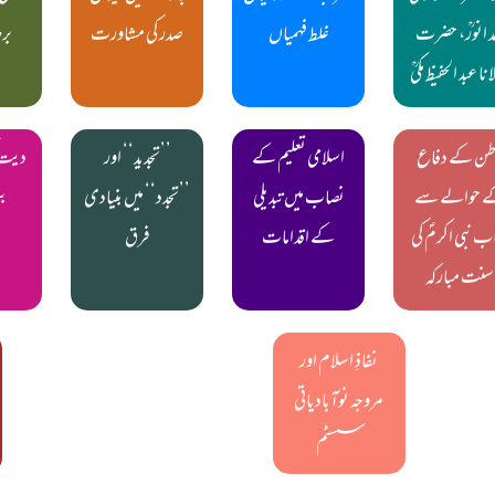
مد انورؒ، حضرت
غلط فہمیاں
صدر کی مشاورت
بر
نا عبد الحفیظ مکیؒ
طن کے دفاع
اسلامی تعلیم کے
’’تجدید‘‘ اور
دیت ک
 حوالے سے
نصاب میں تبدیلی
’’تجدد‘‘ میں بنیادی
بی
ب نبی اکرمؐ کی
کے اقدامات
فرق
سنت مبارکہ
نفاذِ اسلام اور
مروجہ نوآبادیاتی
سسٹم