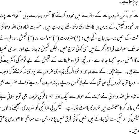
پر پڑتا ہے۔
ت کو ناگزیر ضروریات کے دائرے میں محدود کرنے کا تصور ہمارے ہاں ’’قدامت پسندی‘
 نمود و تعیش کے درمیان فاصلے رفتہ رفتہ مٹتے جا رہے ہیں۔ حضرت شاہ ولی اللہ دہل
ہوئے معیشت کے تین درجے بیان کیے ہیں:
د تک سہولت فراہم کرنے میں بھی کوئی حرج نہیں ، لیکن تعیش ناجائز ہے اور اسلامی تعل
کا اصل درجہ سمجھا جاتا ہے، اور کچھ افراد و طبقات کے تعیش کے لیے قوم کی اکثری
رہے ہیں۔ اپنے بچوں کے لیے لباس و خوراک کی بنیادی ضروریات پوری نہ کر سکنے کی و
۔ اور پالتو جانوروں کی عیاشی کے لیے لاکھوں روپے ماہانہ صرف کر دینے والے حضرات بھی 
اہ ولی اللہ دہلویؒ نے بجٹ کے حوالہ سے ایک اور اہم پہلو کی طرف بھی توجہ دلائی ہے 
کس عائد کرنا معیشت میں فساد کا باعث بنتا ہے۔ ٹیکس کی ادائیگی کو ضروری سمجھنے والوں پر 
یکس کی ادائیگی سے بچ جاتے ہیں انہیں کوئی فرق نہیں پڑتا، جس سے معاشی ناہمواری بڑھ
 ہیں۔