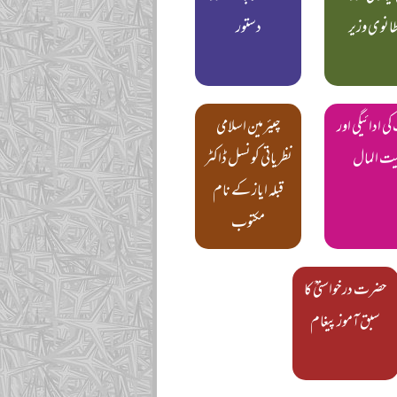
طانوی وزیر
دستور
ی ادائیگی اور
چیئرمین اسلامی
ت المال
نظریاتی کونسل ڈاکٹر
قبلہ ایاز کے نام
مکتوب
حضرت درخواستیؒ کا
سبق آموز پیغام