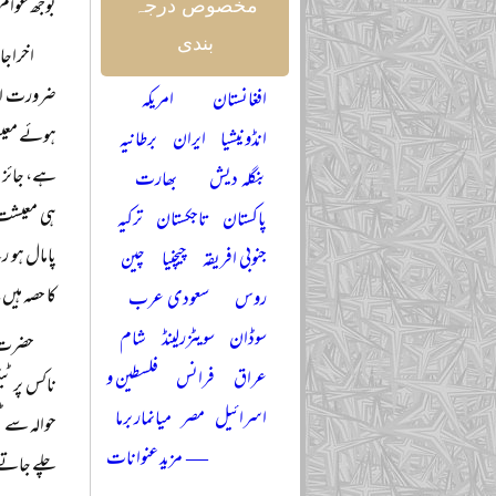
بوجھ عوام 
مخصوص درجہ
بندی
اخراجا
ضرورت اور
افغانستان
امریکہ
انڈونیشیا
ایران
برطانیہ
ہے، جائز ح
بنگلہ دیش
بھارت
ہی معیشت 
پاکستان
تاجکستان
ترکیہ
پامال ہو 
جنوبی افریقہ
چیچنیا
چین
کا حصہ ہیں
روس
سعودی عرب
سوڈان
سویٹزرلینڈ
شام
حضرت ش
عراق
فرانس
فلسطین و
ناکس پر ٹی
اسرائیل
مصر
میانمار برما
حوالہ سے ٹ
— مزید عنوانات
چلے جاتے