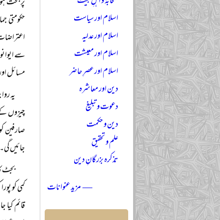
صحابہؓ و اہلِ بیتؓ
پر بحث ہوت
اسلام اور سیاست
حکومتی جم
اسلام اور عدلیہ
اعتراضات 
اسلام اور معیشت
سے ایوانوں
اسلام اور عصرِ حاضر
مسائل اور 
دین اور معاشرہ
یہ روا
دعوت و تبلیغ
چیزوں کے 
دین و حکمت
صارفین کو 
علم و تحقیق
جائیں گی۔
تذکرہ بزرگانِ دین
بجٹ کا
— مزید عنوانات
کمی کو پور
قائم کیا ج