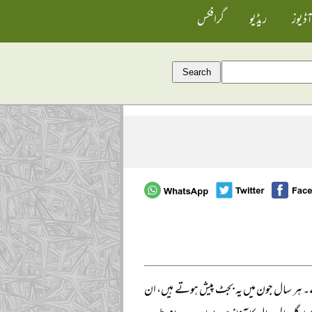
آڈیوز
ریڈیو
گرافکس
 ہے۔ ہر سال جون میں یہ بجٹ پیش ہوتے ہیں، ان