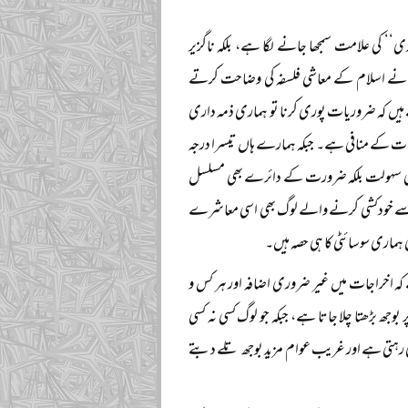
‘ کی علامت سمجھا جانے لگا ہے، بلکہ ناگزیر
ویؒ نے اسلام کے معاشی فلسفہ کی وضاحت کرتے
 (۱) ضرورت (۲) سہولت اور (۳) تعیش۔ وہ فرماتے ہیں کہ ضروریات پوری کرنا تو ہماری ذمہ داری
یمات کے منافی ہے۔ جبکہ ہمارے ہاں تیسرا درجہ
ت کی سہولت بلکہ ضرورت کے دائرے بھی مسلسل
جہ سے خودکشی کرنے والے لوگ بھی اسی معاشرے
ہماری سوسائٹی کا ہی حصہ ہیں۔
کہ اخراجات میں غیر ضروری اضافہ اور ہر کس و
بوجھ بڑھتا چلا جاتا ہے، جبکہ جو لوگ کسی نہ کسی
تی رہتی ہے اور غریب عوام مزید بوجھ تلے دبتے