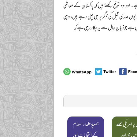
 اور وہ توقع رکھتے ہیں کہ پاکستان کے معاشی
پون صدی قبل کی ڈگر پر ہی چل رہے ہیں، وہی
ی ہے جو زبانِ حال سے یہ پکار رہی ہے کہ
ر امریکی حملے
جمعیۃ علماء اسلام
 تیاری اور
کے انتخابات اور