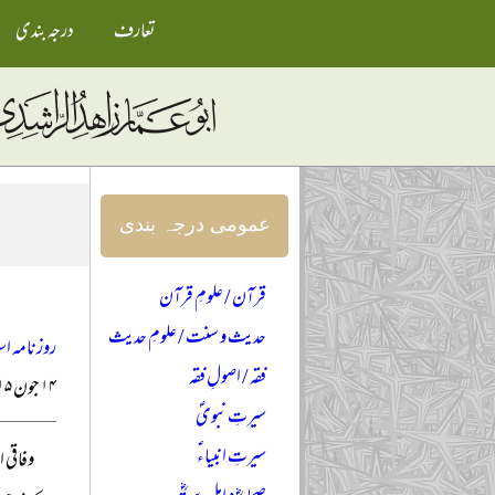
تعارف
درجہ بندی
عمومی درجہ بندی
قرآن / علومِ قرآن
حدیث و سنت / علومِ حدیث
روزنامہ اس
فقہ / اصولِ فقہ
۱۴ جون ۲۰۱۵ء
سیرتِ نبویؐ
سیرتِ انبیاءؑ
وفاقی 