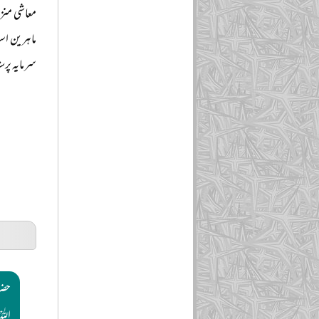
معاشی منز
ماہرین اس
سرمایہ پرس
حضر
الل