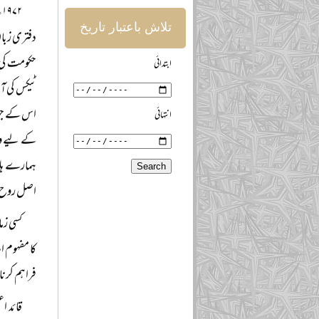
۲
تلاش باعتبار تاریخ
دفتری زبان
حکومت کی 
ابتدائی
ٹیکس کی آم
اس کے جواب
انتہائی
کے لیے وف
ہمارے ہاں
اصل روح ق
کسی زم
کا مفہوم ا
فراہم کرنا
قائد ا