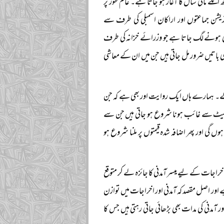
گلے مالی سال کا آغاز ہو جاتا ہے۔ عام طور پر
وزیشن جماعتوں اور اراکان اسمبلی کی طرف سے
ہی ہونے لگ جاتا ہے جو وزرائے خزانہ کی طرف
ایسی باتیں ضرور مل جاتی ہیں جن میں ان کے معاشی
گے۔ ہمارے ہاں ایک روایت اور بھی ہے کہ جن
مارکیٹ سے غائب ہونا شروع ہو جاتی ہیں جن سے
ں گی اور پھر اضافہ شدہ قیمتوں پر ملنا شروع ہو
خراجات کے لیے میسر آمدنی کا جائزہ لے کر متوقع
 اور اصل مقصد کہ آمدنی اور اخراجات میں توازن
 آمدنی کی مدات بھی بڑھائی جاتی رہتی ہیں جس کا