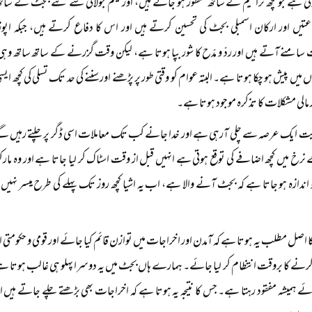
ی ہے جو کچھ ترامیم کے ساتھ منظور ہو جاتے ہیں، اور یکم جولائی سے نئے بجٹ کے ساتھ ا
اعتیں اور ارکان اسمبلی بجٹ کی تحسین کرتے ہیں اور اس کا دفاع کرتے ہیں، جبکہ اپ
سامنے آتے ہیں اور ردّ و مدّح کا شور بپا ہوتا ہے، لیکن وقت گزرنے کے ساتھ ساتھ و
 میں پیش ہو چکا ہوتا ہے۔ البتہ عوام کو وقتی طور پر پڑھنے اور سننے کی حد تک تسلی کی کچھ 
مالی مشکلات کا تذکرہ موجود ہوتا ہے۔
یت ایک عرصہ سے چلی آرہی ہے اور خدا جانے کب تک معاملات اسی ڈگر پر چلتے رہیں 
نرخ میں کچھ اضافے کی توقع ہوتی ہے انہیں قبل از وقت اسٹاک کر لیا جاتا ہے اور وہ 
اندازہ ہو جاتا ہے کہ بجٹ آنے والا ہے، اب یہ اشیا کچھ روز تک پہلے کی طرح میسر نہیں ہو
 اصل مطلب یہ ہوتا ہے کہ آمدن اور اخراجات میں توازن قائم کیا جائے اور قومی و حکومتی ا
ا کرنے کا بروقت انتظام کر لیا جائے۔ ہمارے ہاں بجٹ میں یہ دوسرا پہلو ہی غالب ہوتا ہے
ائے ہمیشہ مفقود رہتا ہے۔ جس کا نتیجہ یہ ہوتا ہے کہ اخراجات بھی بڑھتے چلے جاتے ہیں اور