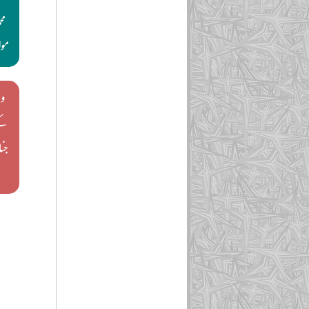
مح
مولا
و
کے
جنا