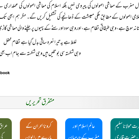
ل مغرب کے معاشی اصولوں کی پیروی نہیں بلکہ اسلام کی معاشی اصولوں کی عملداری ہے۔
لامی اصولوں کے مطابق ملکی معیشت کے ڈھانچے کی تشکیل کریں گے۔ مگر ہم ابھی تک 
تانہ سوچ ہے، وہی طبقاتی نظام ہے، اور وہی سود اور سٹے کے پہیوں پر چلنے والی معاشی گاڑ
غلط ہے یہ تیرا نعرہ ساقی بدل گیا ہے نظام محفل
وہی شکستہ سی بوتلیں ہیں وہی شکستہ سے جام اب بھی
متفرق تحریریں
ت مولانا سلیم
عالم اسلام اور
کرونا بحران کے
عراق پ
ہؒ ، حضرت قاری
مغرب کے درمیان
بارے میں ایوان
کی