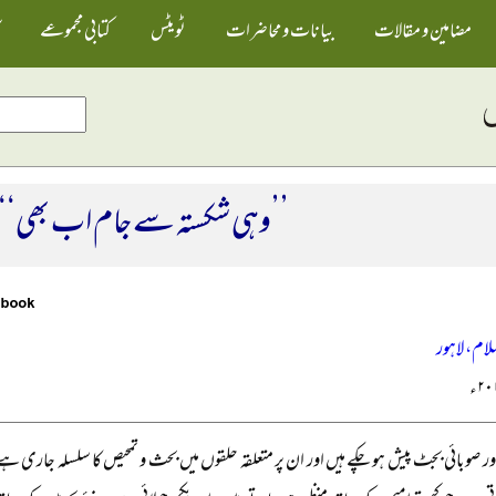
مضامین و مقالات
بیانات و محاضرات
ٹویٹس
کتابی مجموعے
’’وہی شکستہ سے جام اب بھی‘‘
لام، لاہور
اور صوبائی بجٹ پیش ہو چکے ہیں اور ان پر متعلقہ حلقوں میں بحث و تمحیص کا سلسلہ جاری