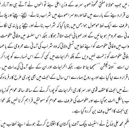
۱۹۷ء میں جب مولانا مفتی محمودؒ صوبہ سرحد کے وزیر اعلیٰ بنے تو انہوں نے آتے ہی دو آر
 قرار دینے کے بارے میں تھا اور دوسرا صوبے میں شراب بنانے، بیچنے، پینے اور پلانے پ
طرف سے ایک خط موصول ہوا جس میں بتایا گیا کہ شراب بنانے اور بیچنے پر پابندی لگا
دنی سے محروم ہو جائیں گے اور صوبائی بجٹ متاثر ہوگا۔ جبکہ اس سلسلہ میں وفاقی حکومت 
 میں وفاقی حکومت کو اپنے خط میں تسلی دلائی کہ وہ شراب کی آمدنی سے محرومی کے باعث
اقی حکومت کو زحمت نہیں دیں گے بلکہ اخراجات میں کمی کر کے اس خسارے کو پورا کر ل
 اسے ’’اولڈ فیشن‘‘ سمجھا جاتا ہے۔ جبکہ اخراجات اور ان کے لیے آمدنی کی مدات میں
رار دے لیا گیا ہے اور یہ روح ہمارے اس سال کے بجٹ میں بھی پوری طرح کارفرما دکھ
انے میں بجٹ کا مقصد قومی اور سرکاری اخراجات کو پورا کرنے کے ساتھ ساتھ عوام کو زیادہ 
ب بالکل الٹ ہوگیا ہے اور حکومت کی طرف سے عوام کو سہولتیں فراہم کرنا نہیں بلکہ عو
 ہی بجٹ کا اصل ہدف بن کر رہ گیا ہے۔
عظم محمد علی جناحؒ نے اسٹیٹ بینک آف پاکستان کا افتتاح کرتے ہوئے اپنے خطاب میں مل