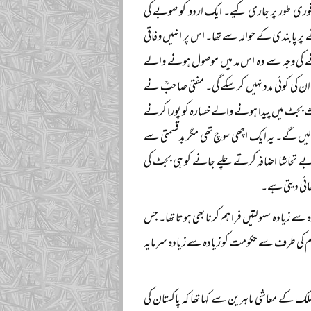
ڈر فوری طور پر جاری کیے۔ ایک اردو کو صوبے کی
ر پابندی کے حوالہ سے تھا۔ اس پر انہیں وفاقی
نے کی وجہ سے وہ اس مد میں موصول ہونے والے
ان کی کوئی مدد نہیں کر سکے گی۔ مفتی صاحبؒ نے
 بجٹ میں پیدا ہونے والے خسارہ کو پورا کرنے
یں گے۔ یہ ایک اچھی سوچ تھی مگر بدقسمتی سے
 بے تحاشا اضافہ کرتے چلے جانے کو ہی بجٹ کی
ائی دیتی ہے۔
سے زیادہ سہولتیں فراہم کرنا بھی ہوتا تھا۔ جس
ام کی طرف سے حکومت کو زیادہ سے زیادہ سرمایہ
ک کے معاشی ماہرین سے کہا تھا کہ پاکستان کی