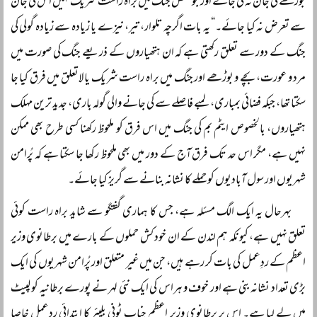
بوڑھے کی جان نہ لی جائے اور جو شخص جنگ میں براہ راست شریک نہیں اس کی جان
سے تعرض نہ کیا جائے۔“ یہ بات اگرچہ تلوار، تیر، نیزے یا زیادہ سے زیادہ گولی کی
جنگ کے دور سے تعلق رکھتی ہے کہ ان ہتھیاروں کے ذریعے جنگ کی صورت میں
مرد و عورت، بچے و بوڑھے اور جنگ میں براہ راست شریک یا لاتعلق میں فرق کیا جا
سکتا تھا، جبکہ فضائی بمباری، لمبے فاصلے سے کی جانے والی گولہ باری، جدید ترین مہلک
ہتھیاروں، بالخصوص ایٹم بم کی جنگ میں اس فرق کو ملحوظ رکھنا کسی طرح بھی ممکن
نہیں ہے، مگر اس حد تک فرق آج کے دور میں بھی ملحوظ رکھا جا سکتا ہے کہ پُرامن
شہریوں اور سول آبادیوں کو حملے کا نشانہ بنانے سے گریز کیا جائے۔
بہرحال یہ ایک الگ مسئلہ ہے، جس کا ہماری گفتگو سے شاید براہ راست کوئی
تعلق نہیں ہے، کیونکہ ہم لندن کے ان خود کش حملوں کے بارے میں برطانوی وزیر
اعظم کے ردِعمل کی بات کر رہے ہیں، جن میں غیر متعلق اور پُرامن شہریوں کی ایک
بڑی تعداد نشانہ بنی ہے اور خوف و ہراس کی ایک نئی لہر نے پورے برطانیہ کو لپیٹ
میں لے لیا ہے۔ اس پر برطانوی وزیر اعظم جناب ٹونی بلیئر کا ابتدائی ردِعمل خاصا