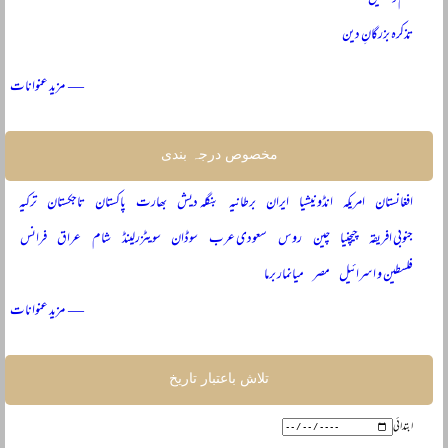
تذکرہ بزرگانِ دین
— مزید عنوانات
مخصوص درجہ بندی
افغانستان
امریکہ
انڈونیشیا
ایران
برطانیہ
بنگلہ دیش
بھارت
پاکستان
تاجکستان
ترکیہ
جنوبی افریقہ
چیچنیا
چین
روس
سعودی عرب
سوڈان
سویٹزرلینڈ
شام
عراق
فرانس
فلسطین و اسرائیل
مصر
میانمار برما
— مزید عنوانات
تلاش باعتبار تاریخ
ابتدائی