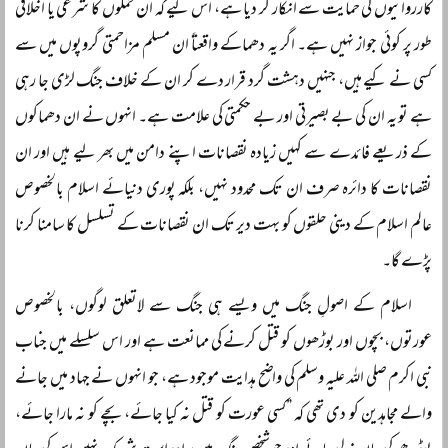
کارروائیوں کی حمایت سے انکار کر دیا ہے، اس لیے کہ ان حملوں کا شرعی یا اخلاقی
طور پر کوئی جواز نہیں ہے۔ اگر یہ دھماکے واقعتاً ان مسلم مزاحمتی گروپوں میں سے
کسی نے کیے ہیں، جنہیں دہشت گرد قرار دے کر ان کے خلاف جنگ لڑی جا رہی
ہے تو یہ ان کی بے بصیرتی اور بے حکمتی کی علامت ہے۔ انہوں نے ان دھماکوں
کے ذریعے فائدے سے کہیں زیادہ نقصانات اپنے دامن میں بھر لیے ہیں اور ان
نقصانات کا دائرہ صرف ان تک محدود نہیں، بلکہ پوری دنیائے اسلام بالخصوص
عالم اسلام کے دینی حلقوں کو بہت دیر تک ان نقصانات کے تسلسل کا سامنا کرنا
پڑے گا۔
اسلام کے اصولِ جنگ میں ویسے ہی جنگ سے لاتعلق لوگوں، بالخصوص
عورتوں، بچوں اور بوڑھوں کو قتل کرنے کی ممانعت ہے اور اس سلسلے میں جناب
نبی اکرم صلی اللہ علیہ وسلم کی واضح ہدایت موجود ہے، جو انہوں نے جہاد میں جانے
والے مجاہدین کو دی تھی کہ ”کسی عورت کو قتل نہ کیا جائے، بچے کو نہ مارا جائے،