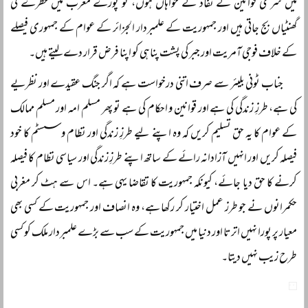
میں شرعی قوانین کے نفاذ کے خواہاں ہوں، تو پورے مغرب میں خطرے کی
گھنٹیاں بج جاتی ہیں اور جمہوریت کے علمبردار الجزائر کے عوام کے جمہوری فیصلے
کے خلاف فوجی آمریت اور جبر کی پشت پناہی کو اپنا فرض قرار دے لیتے ہیں۔
جناب ٹونی بلیئر سے صرف اتنی درخواست ہے کہ اگر جنگ عقیدے اور نظریے
کی ہے، طرزِ زندگی کی ہے اور قوانین و احکام کی ہے تو پھر مسلم امہ اور مسلم ممالک
کے عوام کا یہ حق تسلیم کریں کہ وہ اپنے لیے طرزِ زندگی اور نظام و سسٹم کا خود
فیصلہ کریں اور انہیں آزادانہ رائے کے ساتھ اپنے طرزِ زندگی اور سیاسی نظام کا فیصلہ
کرنے کا حق دیا جائے، کیونکہ جمہوریت کا تقاضا یہی ہے۔ اس سے ہٹ کر مغربی
حکمرانوں نے جو طرز عمل اختیار کر رکھا ہے، وہ انصاف اور جمہوریت کے کسی بھی
معیار پر پورا نہیں اترتا اور دنیا میں جمہوریت کے سب سے بڑے علمبردار ملک کو کسی
طرح زیب نہیں دیتا۔