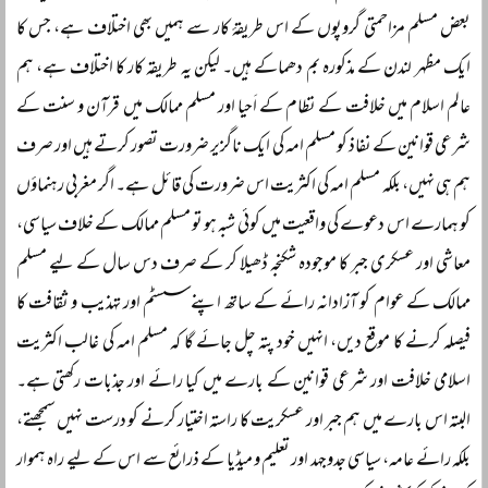
بعض مسلم مزاحمتی گروپوں کے اس طریقۂ کار سے ہمیں بھی اختلاف ہے، جس کا
ایک مظہر لندن کے مذکورہ بم دھماکے ہیں۔ لیکن یہ طریقہ کار کا اختلاف ہے، ہم
عالم اسلام میں خلافت کے نظام کے اَحیا اور مسلم ممالک میں قرآن و سنت کے
شرعی قوانین کے نفاذ کو مسلم امہ کی ایک ناگزیر ضرورت تصور کرتے ہیں اور صرف
ہم ہی نہیں، بلکہ مسلم امہ کی اکثریت اس ضرورت کی قائل ہے۔ اگر مغربی رہنماؤں
کو ہمارے اس دعوے کی واقعیت میں کوئی شبہ ہو تو مسلم ممالک کے خلاف سیاسی،
معاشی اور عسکری جبر کا موجودہ شکنجہ ڈھیلا کر کے صرف دس سال کے لیے مسلم
ممالک کے عوام کو آزادانہ رائے کے ساتھ اپنے سسٹم اور تہذیب و ثقافت کا
فیصلہ کرنے کا موقع دیں، انہیں خود پتہ چل جائے گا کہ مسلم امہ کی غالب اکثریت
اسلامی خلافت اور شرعی قوانین کے بارے میں کیا رائے اور جذبات رکھتی ہے۔
البتہ اس بارے میں ہم جبر اور عسکریت کا راستہ اختیار کرنے کو درست نہیں سمجھتے،
بلکہ رائے عامہ، سیاسی جدوجہد اور تعلیم و میڈیا کے ذرائع سے اس کے لیے راہ ہموار