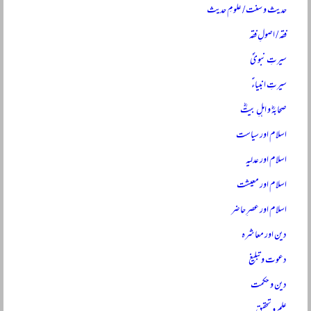
حدیث و سنت / علومِ حدیث
فقہ / اصولِ فقہ
سیرتِ نبویؐ
سیرتِ انبیاءؑ
صحابہؓ و اہلِ بیتؓ
اسلام اور سیاست
اسلام اور عدلیہ
اسلام اور معیشت
اسلام اور عصرِ حاضر
دین اور معاشرہ
دعوت و تبلیغ
دین و حکمت
علم و تحقیق