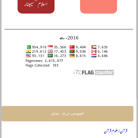
اسلام‘‘ سیمینار
2016ء سے
عمومی درجہ بندی
قرآن / علومِ قرآن