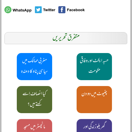
متفرق تحریریں
حسبہ ایکٹ اور وفاقی
مغربی ممالک میں
حکومت
سیاسی پناہ کا دھندہ
چنیوٹ میں دو دن
کیا انصاف اِسے
کہتے ہیں؟
گھریلو زندگی اور
مانچسٹر میں مسجد