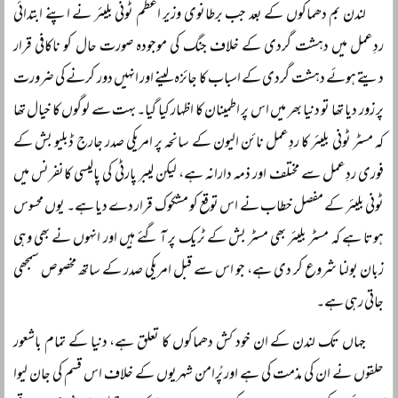
لندن بم دھماکوں کے بعد جب برطانوی وزیر اعظم ٹونی بلیئر نے اپنے ابتدائی
ردِعمل میں دہشت گردی کے خلاف جنگ کی موجودہ صورت حال کو ناکافی قرار
دیتے ہوئے دہشت گردی کے اسباب کا جائزہ لینے اور انہیں دور کرنے کی ضرورت
پر زور دیا تھا تو دنیا بھر میں اس پر اطمینان کا اظہار کیا گیا۔ بہت سے لوگوں کا خیال تھا
کہ مسٹر ٹونی بلیئر کا ردِعمل نائن الیون کے سانحہ پر امریکی صدر جارج ڈبلیو بش کے
فوری ردِعمل سے مختلف اور ذمہ دارانہ ہے، لیکن لیبر پارٹی کی پالیسی کانفرنس میں
ٹونی بلیئر کے مفصل خطاب نے اس توقع کو مشکوک قرار دے دیا ہے۔ یوں محسوس
ہوتا ہے کہ مسٹر بلیئر بھی مسٹر بش کے ٹریک پر آ گئے ہیں اور انہوں نے بھی وہی
زبان بولنا شروع کر دی ہے، جو اس سے قبل امریکی صدر کے ساتھ مخصوص سمجھی
جاتی رہی ہے۔
جہاں تک لندن کے ان خود کش دھماکوں کا تعلق ہے، دنیا کے تمام باشعور
حلقوں نے ان کی مذمت کی ہے اور پُرامن شہریوں کے خلاف اس قسم کی جان لیوا