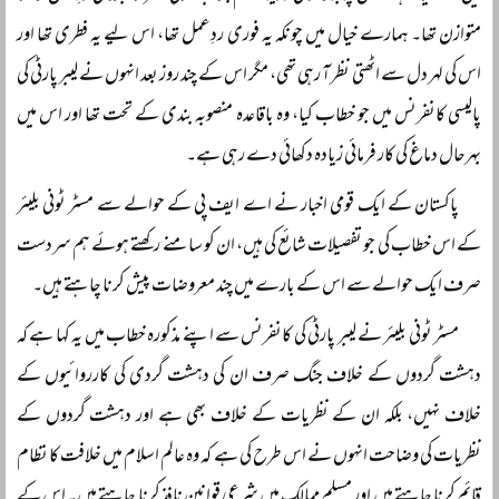
متوازن تھا۔ ہمارے خیال میں چونکہ یہ فوری ردِعمل تھا، اس لیے یہ فطری تھا اور
اس کی لہر دل سے اٹھتی نظر آ رہی تھی، مگر اس کے چند روز بعد انہوں نے لیبر پارٹی کی
پالیسی کانفرنس میں جو خطاب کیا، وہ باقاعدہ منصوبہ بندی کے تحت تھا اور اس میں
بہرحال دماغ کی کار فرمائی زیادہ دکھائی دے رہی ہے۔
پاکستان کے ایک قومی اخبار نے اے ایف پی کے حوالے سے مسٹر ٹونی بلیئر
کے اس خطاب کی جو تفصیلات شائع کی ہیں، ان کو سامنے رکھتے ہوئے ہم سردست
صرف ایک حوالے سے اس کے بارے میں چند معروضات پیش کرنا چاہتے ہیں۔
مسٹر ٹونی بلیئر نے لیبر پارٹی کی کانفرنس سے اپنے مذکورہ خطاب میں یہ کہا ہے کہ
دہشت گردوں کے خلاف جنگ صرف ان کی دہشت گردی کی کارروائیوں کے
خلاف نہیں، بلکہ ان کے نظریات کے خلاف بھی ہے اور دہشت گردوں کے
نظریات کی وضاحت انہوں نے اس طرح کی ہے کہ وہ عالم اسلام میں خلافت کا نظام
قائم کرنا چاہتے ہیں اور مسلم ممالک میں شرعی قوانین نافذ کرنا چاہتے ہیں۔ اس کے