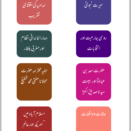
سیرت نبویؐ
امدادیہ کی افتتاحی
تقریب
روسی جارحیت اور
ہمارا خاندانی نظام
انتخابات
اور مغربی یلغار
حضرت سعد بن
اہلیہ محترمہ حضرت
عبادہؓ اور بیعت
مولانا مفتی محمد شفیعؒ
سیدنا صدیق اکبرؓ
حالات و واقعات
اسلام آباد میں
’’امریکہ اور عالمِ