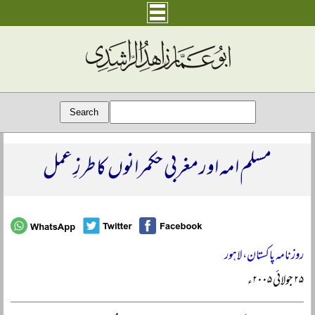
مسلم امہ اور مغربی حکمرانوں کا طرزِ عمل
روزنامہ پاکستان، لاہور
۲۵ جولائی ۲۰۰۵ء