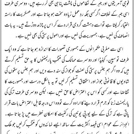
فوجی آمریتوں اور جبر کے نظاموں کی پشت پناہی بھی کر رہے ہیں، دوسری طرف
اسی جبر کے خلاف اگر کسی جگہ ردِعمل زیادہ سخت ہو جاتا ہے اور عسکریت کا راستہ
اختیار کر لیتا ہے تو اسے دہشت گردی قرار دے کر اس پر چڑھ دوڑتے ہیں۔ یہ بات
انصاف کی نہیں ہے، جمہوریت کی نہیں ہے اور اصول پرستی کی بھی نہیں ہے۔
اسی سے مغربی حکمرانوں کے جمہوری تصورات کا اندازہ ہو جاتا ہے کہ وہ ایک
طرف تو سپین، کینیڈا اور دوسرے ممالک کی منتخب پارلیمنٹوں کا یہ حق تسلیم کرتے
ہیں کہ وہ اگر ہم جنس پرستی کی لعنت کو جواز کی سند دے دیں اور ہم جنس پرستوں کی
شادیوں کا قانونی جواز اور استحقاق تسلیم کر لیں تو یہ بالکل درست اور جمہوریت کا
تقاضا ہے اور کسی کو اس پر اعتراض کا حق نہیں ہے، لیکن دوسری طرف ترکی کی
پارلیمنٹ زنا کو جرم قرار دینے کا ارادہ کرے تو وہ اس درجہ قابلِ اعتراض بات قرار
پاتی ہے کہ ترکی کے لیے یورپی یونین کی رکنیت کا امکان خطرے میں پڑ جاتا ہے۔
الجزائر کے عوام اسی فیصد اکثریت کے ساتھ ایسے نمائندوں کو منتخب کر لیں جو ملک