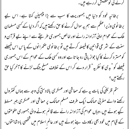
کرنے کی کوشش کر رہے ہیں۔
برطانیہ خود کو دنیا میں جمہوریت کا سب سے بڑا چیمپئن کہتا ہے، اس لیے
برطانوی وزیر اعظم سے ہم یہ سوال کرنے کا حق رکھتے ہیں کہ اگر دنیا کے کسی مسلمان
ملک کے عوام اپنی آزادانہ رائے اور خالص جمہوری طریقے سے اپنے لیے قرآن و
سنت کے شرعی قوانین کا فیصلہ کرتے ہیں تو برطانوی حکمرانوں کے پاس اس فیصلے
کو مسترد کرنے کا کیا جواز باقی رہ جاتا ہے اور وہ کسی ملک کے عوام کے اس جمہوری
فیصلے کو ”بدی کا نظریہ“ قرار دے کر اس کے خلاف مسلح جنگ لڑنے کا آخر کیا حق
رکھتے ہیں؟
ستم ظریفی کی بات یہ ہے کہ معاشی اور عسکری بالادستی کی وجہ سے جہاں کنٹرول
رکھنے والے مغربی ممالک ایک طرف مسلم ممالک پر معاشی اور عسکری جبر مسلط
کیے ہوئے ہیں، وہاں عوام کی آزادانہ رائے سے قائم ہونے والی جمہوری حکومتوں
کے قیام میں خود بھی رکاوٹ بنے ہوئے ہیں اور عالم اسلام میں شخصی بادشاہتوں،