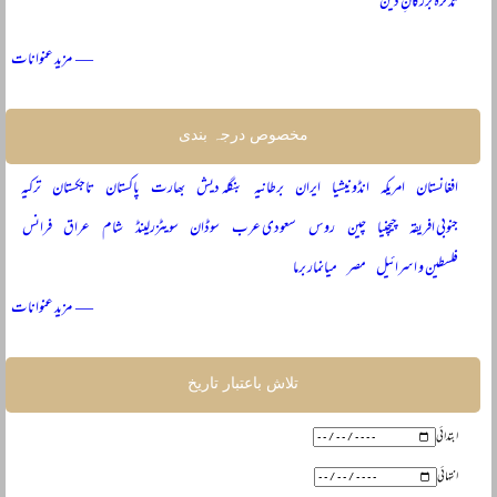
تذکرہ بزرگانِ دین
— مزید عنوانات
مخصوص درجہ بندی
افغانستان
امریکہ
انڈونیشیا
ایران
برطانیہ
بنگلہ دیش
بھارت
پاکستان
تاجکستان
ترکیہ
جنوبی افریقہ
چیچنیا
چین
روس
سعودی عرب
سوڈان
سویٹزرلینڈ
شام
عراق
فرانس
فلسطین و اسرائیل
مصر
میانمار برما
— مزید عنوانات
تلاش باعتبار تاریخ
ابتدائی
انتہائی