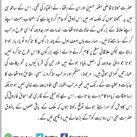
حضرت مولانا قاضی مظہر حسینؒ اور ان کے رفقاء نے اختیار کی تھی۔ اس کے ساتھ ہی
میں یہ سمجھتا ہوں کہ ملک بھر میں اس ذوق کو عام کرنا چاہیے کہ اصحاب ہمت اپنے
اپنے علاقہ کے بزرگوں کے حالات و واقعات، خدمات اور جدوجہد کو اسی طرح مرتب
کر کے سامنے لائیں۔ ہمارے ہاں صف اول کے چند بزرگوں کا تذکرہ تو بار بار ہوتا
رہتا ہے لیکن علاقائی سطح پر کام کرنے والے ایسے بزرگوں کا اس طرح تذکرہ نہیں
ہوتا جو دینی جدوجہد کی اصل بنیاد ہوتے ہیں اور جن کی قربانیوں پر تحریکات کی
عمارتیں کھڑی ہوتی ہیں۔ مربوط، منظم اور مرتب تذکرہ نہ سہی، حقائق و واقعات کا
جذبات و عقیدت کے رنگ میں غیر مرتب اظہار بھی افادیت سے خالی نہیں ہوتا بلکہ
بسا اوقات زیادہ کام دے جاتا ہے۔ اس لیے ڈومیلی کے قاری محمد اسحاق فاروقی کی
اس کاوش کو سراہتے ہوئے توقع رکھتا ہوں کہ ملک کے باقی حصوں کے باذوق
حضرات بھی اس روایت کو آگے بڑھانے میں دلچسپی لیں گے۔