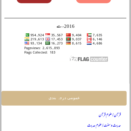
2016ء سے
عمومی درجہ بندی
قرآن / علومِ قرآن
حدیث و سنت / علومِ حدیث