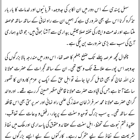
سہل پسندی کے اس دور میں ان اکابر کی جدوجہد، قربانیوں اور خدمات کا بار بار
تذکرہ کرنا اس لیے بھی ضروری ہے کہ ہمیں ان سے راہ نمائی کے ساتھ ساتھ حوصلہ
ملتا ہے اور خدمت و ایثار کی خفتہ صلاحیتیں بیداری سے آشنا ہوتی ہیں، جو شاید ہماری
آج کی سب سے بڑی ضرورت بن چکی ہے۔
چکوال کچھ عرصہ پہلے تک ضلع جہلم کا حصہ تھا، اس دور میں مندرجہ بالا بزرگوں کی
جدوجہد اس پورے علاقے تک وسیع تھی۔ ان کے ساتھ گجرات کے حضرت مولانا
نذیر اللہ خانؒ کو بھی شامل کر لیا جائے تو اہل حق کے ایک پر عزم کاروان کا تصور
سامنے آتا ہے جس کی قیادت حضرت مولانا قاضی مظہر حسینؒ کر رہے تھے۔ اور والد
گرامی حضرت مولانا محمد سرفراز خان صفدرؒ کی علمی راہ نمائی اور سرپرستی بھی اس قافلہ
کے ساتھ تھی۔ یہ سب بزرگ توحید و سنت کے پرچار، رفض و بدعات کے تعاقب،
عقیدۂ ختم نبوت کے تحفظ، اہل سنت کے عقائد و حقوق کی پاسداری اور ملک میں نفاذ
شریعت کے نفاذ کے لیے متحرک رہے۔ کارکنوں کے لیے ایسے بزرگوں کے