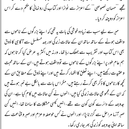
مجھے ’’مہمان خصوصی‘‘ کے اعزاز سے نوازا اور کتاب کی رونمائی کا حکم دے کر اس
اعزاز کو دوچند کر دیا۔
میرے لیے سب سے زیادہ خوشی کی بات یہ تھی کہ اپنے بزرگوں کے ناموں سے
واقف ہونے کے ساتھ ساتھ ان کے حالات زندگی اور جہد مسلسل سے آگاہی کا ذوق
بھی اس کتاب اور تقریب سے جھلک رہا تھا۔ ورنہ میں اکثر یہ عرض کیا کرتا ہوں کہ
ہم عام طور پر اپنے بزرگوں کے ناموں سے تو واقف ہوتے ہیں، ان کے ساتھ محبت
و عقیدت رکھتے ہیں، اپنے تعلق کا اظہار کرتے ہیں اور اپنے ذوق کے مطابق ان کے
کچھ کارناموں کا ذکر بھی کرتے رہتے ہیں، مگر اس بات سے بالکل بے خبر ہوتے ہیں
کہ ان کے مجموعی حالات زندگی کیا ہیں، انہوں نے کن حالات میں کام کیا ہے، ان کی
جدوجہد کے دائرے کون کون سے تھے، انہیں کیسی مشکلات کا سامنا تھا، انہیں کن
صبر آزما مراحل سے گزرنا پڑا، اور انہوں نے کس حوصلہ و عزم اور صبر و قناعت کے
ساتھ اپنی جدوجہد کو زندگی بھر جاری رکھا۔