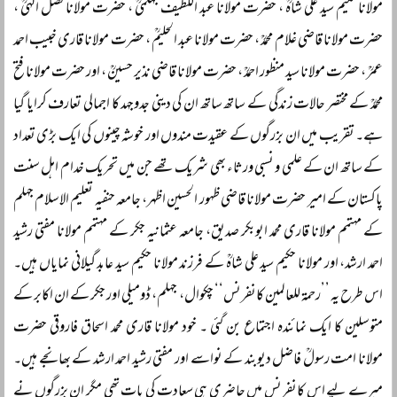
مولانا حکیم سید علی شاہؒ ، حضرت مولانا عبد اللطیف جہلمیؒ ، حضرت مولانا فضل الٰہیؒ ،
حضرت مولانا قاضی غلام محمدؒ ، حضرت مولانا عبد الحلیمؒ ، حضرت مولانا قاری خبیب احمد
عمرؒ ، حضرت مولانا سید منظور احمدؒ ، حضرت مولانا قاضی نذیر حسینؒ ، اور حضرت مولانا فتح
محمدؒ کے مختصر حالات زندگی کے ساتھ ساتھ ان کی دینی جدوجہد کا اجمالی تعارف کرایا گیا
ہے۔ تقریب میں ان بزرگوں کے عقیدت مندوں اور خوشہ چینوں کی ایک بڑی تعداد
کے ساتھ ان کے علمی و نسبی ورثاء بھی شریک تھے جن میں تحریک خدام اہل سنت
پاکستان کے امیر حضرت مولانا قاضی ظہور الحسین اظہر، جامعہ حنفیہ تعلیم الاسلام جہلم
کے مہتمم مولانا قاری محمد ابوبکر صدیق، جامعہ عثمانیہ جکر کے مہتمم مولانا مفتی رشید
احمد ارشد، اور مولانا حکیم سید علی شاہؒ کے فرزند مولانا حکیم سید عابد گیلانی نمایاں ہیں۔
اس طرح یہ ’’رحمۃ للعالمین کانفرنس‘‘ چکوال، جہلم، ڈومیلی اور جکر کے ان اکابر کے
متوسلین کا ایک نمائندہ اجتماع بن گئی ۔ خود مولانا قاری محمد اسحاق فاروقی حضرت
مولانا امت رسولؒ فاضل دیوبند کے نواسے اور مفتی رشید احمد ارشد کے بھانجے ہیں۔
میرے لیے اس کانفرنس میں حاضری ہی سعادت کی بات تھی مگر ان بزرگوں نے