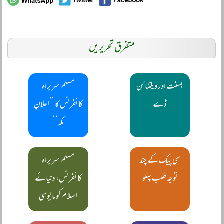
متفرق تحریریں
بسنت اور ویلنٹائن
مسلم سربراہ
ڈے
کانفرنس کا ’’اعلانِ
مکہ‘‘
سی پیک کے چند
مسلم سربراہ
توجہ طلب پہلو
کانفرنس، دنیائے
اسلام کو مایوسی