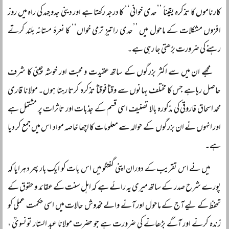
کارناموں کا تذکرہ یقیناً ’’حدی خوانی‘‘ کا درجہ رکھتا ہے اور دینی جدوجہد کی راہ میں روز
افزوں مشکلات کے ماحول میں ’’حدی را تیز ترمی خواں‘‘ کا نعرۂ مستانہ بلند کرتے
رہنے کی ضرورت بڑھتی جا رہی ہے۔
مجھے ان میں سے اکثر بزرگوں کے ساتھ عقیدت و محبت اور خوشہ چینی کا شرف
حاصل رہا ہے جس کا مختلف بہانوں سے وقتاً فوقتاً تذکرہ کرتا رہتا ہوں۔ مولانا قاری
محمد اسحاق فاروقی کی مذکورہ بالا تصنیف اسی قسم کے جذبات اور تاثرات پر مشتمل ہے
اور انہوں نے ان بزرگوں کے حوالہ سے معلومات کا اچھا خاصہ مواد اس میں جمع کر دیا
ہے۔
میں نے اس تقریب کے دوران اپنی گفتگو میں اس بات کو ایک بار پھر دہرایا کہ
پورے شرح صدر کے ساتھ میری یہ رائے ہے کہ اہل سنت کے عقائد و حقوق کے
تحفظ کے لیے آج کے ماحول اور آنے والے مخدوش حالات میں اسی حکمت عملی کو
زندہ کرنے اور آگے بڑھانے کی ضرورت ہے جو حضرت مولانا عبد الستار تونسویؒ ،