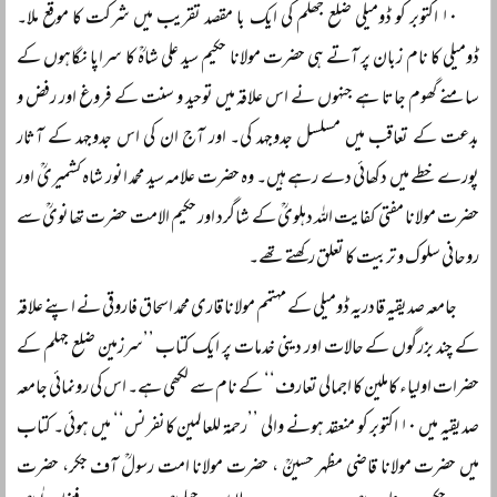
۱۰ اکتوبر کو ڈومیلی ضلع جھلم کی ایک با مقصد تقریب میں شرکت کا موقع ملا۔
ڈومیلی کا نام زبان پر آتے ہی حضرت مولانا حکیم سید علی شاہؒ کا سراپا نگاہوں کے
سامنے گھوم جاتا ہے جنہوں نے اس علاقہ میں توحید و سنت کے فروغ اور رفض و
بدعت کے تعاقب میں مسلسل جدوجہد کی۔ اور آج ان کی اس جدوجہد کے آثار
پورے خطے میں دکھائی دے رہے ہیں۔ وہ حضرت علامہ سید محمد انور شاہ کشمیریؒ اور
حضرت مولانا مفتی کفایت اللہ دہلویؒ کے شاگرد اور حکیم الامت حضرت تھانویؒ سے
روحانی سلوک و تربیت کا تعلق رکھتے تھے۔
جامعہ صدیقیہ قادریہ ڈومیلی کے مہتمم مولانا قاری محمد اسحاق فاروقی نے اپنے علاقہ
کے چند بزرگوں کے حالات اور دینی خدمات پر ایک کتاب ’’سرزمین ضلع جہلم کے
حضرات اولیاء کاملین کا اجمالی تعارف‘‘ کے نام سے لکھی ہے۔ اس کی رونمائی جامعہ
صدیقیہ میں ۱۰ اکتوبر کو منعقد ہونے والی ’’رحمۃ للعالمین کانفرنس‘‘ میں ہوئی۔ کتاب
میں حضرت مولانا قاضی مظہر حسینؒ ، حضرت مولانا امت رسولؒ آف جکر، حضرت