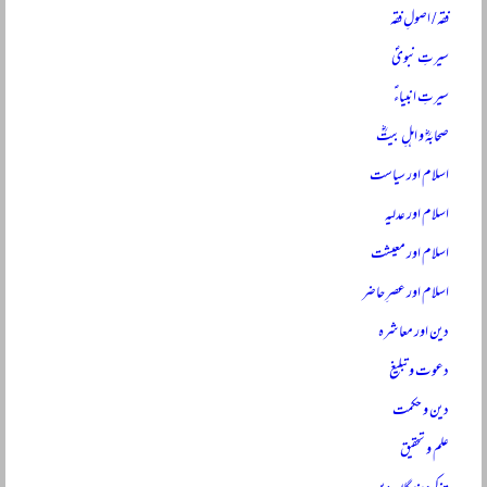
فقہ / اصولِ فقہ
سیرتِ نبویؐ
سیرتِ انبیاءؑ
صحابہؓ و اہلِ بیتؓ
اسلام اور سیاست
اسلام اور عدلیہ
اسلام اور معیشت
اسلام اور عصرِ حاضر
دین اور معاشرہ
دعوت و تبلیغ
دین و حکمت
علم و تحقیق