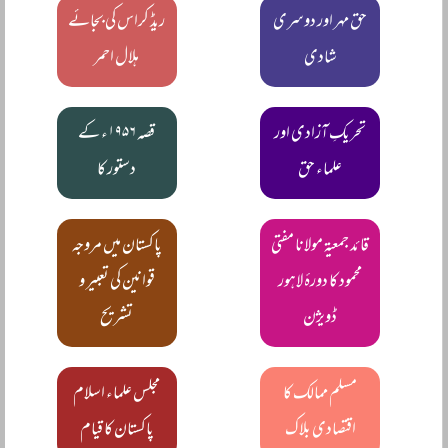
حق مہر اور دوسری
ریڈ کراس کی بجائے
شادی
ہلال احمر
تحریکِ آزادی اور
قصہ ۱۹۵۶ء کے
علماء حق
دستور کا
قائد جمعیۃ مولانا مفتی
پاکستان میں مروجہ
محمود کا دورۂ لاہور
قوانین کی تعبیر و
ڈویژن
تشریح
مسلم ممالک کا
مجلس علماء اسلام
اقتصادی بلاک
پاکستان کا قیام