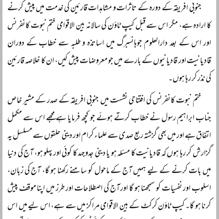
جنوبی افریقہ کے دورہ کے تاثرات و مشاہدات قارئین کی خدمت میں پیش کرنے
کا ارادہ ہے، مگر اس سے قبل کیپ ٹاؤن کی سالانہ بین الاقوامی ختم نبوت کانفرنس
اور اس کے بعد دارالعلوم جوہانسبرگ میں اساتذہ و طلبہ سے خطاب کے دوران
قادیانیت اور قادیانیوں کے بارے میں جو معروضات پیش کیں، ان کا خلاصہ قارئین
کی نذر کر رہا ہوں۔
ختم نبوت کانفرنس کی افتتاحی نشست میں جنوبی افریقہ کے صدر کے مشیر خاص
جناب ابراہیم رسول نے خطاب کرتے ہوئے جو کچھ فرمایا ہے مجھے اس سے مکمل
اتفاق ہے اور میں بھی گزشتہ ربع صدی سے علماء کرام اور دینی حلقوں سے مسلسل یہ
گزارش کر رہا ہوں کہ قادیانیت کا مسئلہ ہو یا دینی جدوجہد کا کوئی اور پہلو ہو، آج کی دنیا
میں بات کرنے کے لیے ہمیں آج کے ماحول کو سامنے رکھنا ہو گا، آج کی زبان،
اسلوب اور نفسیات کو سمجھنا ہو گا اور آج کی اصطلاحات اور طرز میں اپنا موقف پیش
کرنا ہو گا۔ کیپ ٹاؤن کرکٹ کے بین الاقوامی مراکز میں سے ہے، اس لیے میں اس