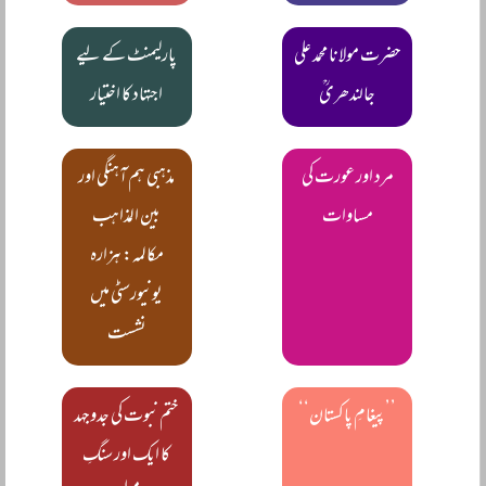
حضرت مولانا محمد علی
پارلیمنٹ کے لیے
جالندھریؒ
اجتہاد کا اختیار
مرد اور عورت کی
مذہبی ہم آہنگی اور
مساوات
بین المذاہب
مکالمہ: ہزارہ
یونیورسٹی میں
نشست
’’پیغامِ پاکستان‘‘
ختم نبوت کی جدوجہد
کا ایک اور سنگِ