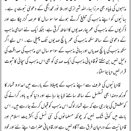
مذہبوں کی بنیاد بھی مرزا بہاء اللہ شیرازی اور ملا نور محمد اٹکی کے دعویٰ نبوت پر ہے۔
بہائیوں کو اپنے مذہب کی تبلیغ کرتے ہوئے سوا سو سال کا عرصہ گزر چکا ہے اور
ذکریوں کے مذہب کی عمر چار صدیوں کا احاطہ کرتی ہے، جبکہ ایک نئے الہامی مذہب
کے دعویٰ کے ساتھ سکھ مذہب کی عمر پانچ صدیوں تک پھیلی ہے۔ اس لیے اگر
سکھ مذہب کی پانچ صدیاں اور بہائی مذہب کے سوا سو سال ان مذاہب کی صداقت کی
دلیل نہیں بن سکتے تو قادیانی مذہب کی ایک صدی کو بھی اس مذہب کی سچائی کا ثبوت
قرار نہیں دیا جا سکتا۔
قادیانیوں کی طرف سے اپنے مذہب کے پھیلاؤ کے بارے میں اعداد و شمار کا
گورکھ دھندا بھی تسلسل کے ساتھ سامنے لایا جا رہا ہے اور دنیا کو یہ باور کرانے کی
کوشش کی جا رہی ہے کہ بے شمار لوگ اس مذہب کو قبول کرتے جا رہے ہیں۔ اس
بات میں کوئی شک نہیں کہ چونکہ مسلمانوں کی نئی نسل کی اکثریت اسلام اور
قادیانیت کے درمیان فرق سے آگاہ نہیں ہے اور قادیانی حضرات اپنے نئے اور خود