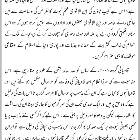
قادیانیوں کے ساتھ ہمارا اصل تنازع کیا ہے اور اختلاف اور کشمکش کا بنیادی نکتہ کیا
ہے؟ اس لیے کیپ ٹاؤن کی بین الاقوامی ختم نبوت کانفرنس کی وساطت سے میں
عالمی رائے عامہ اور بین الاقوامی حلقوں اور اداروں سے اپیل کرتا ہوں کہ وہ اس
مکار اقلیتی گروہ کی بے جا ضد اور ہٹ دھرمی کو سپورٹ کرنے کی بجائے ملک کے
عوام کی غالب اکثریت کے عقائد و جذبات اور پوری دنیائے اسلام کے اجتماعی
موقف کا بھی احترام کریں۔
قادیانی گروہ ۲۰۰۸ء کے سال کو صد سالہ جشن کے طور پر منا رہی ہے، اس
مناسبت سے کہ مرزا غلام احمد قادیانی کی وفات کو سو سال مکمل ہو گئے ہیں اور
قادیانیوں کا خیال ہے کہ ان کے مذہب پر سو سال کا عرصہ گزر جانا اس بات کی دلیل
ہے کہ وہ حق پر ہیں اور ایک صدی تک ان کی سرگرمیوں کا جاری رہنا ان کی صداقت
کا اظہار ہے، لیکن یہ دھوکا اور دجل پر مبنی ہے۔ اس لیے کہ اگر کسی نئے مذہب پر یا
کسی جھوٹی نبوت پر ایک صدی کا گزر جانا اس مذہب کی سچائی کی دلیل ہے تو ایران
کے بہائیوں اور بلوچستان کے ذکریوں کی عمر قادیانیوں سے زیادہ ہے۔ ان دونوں