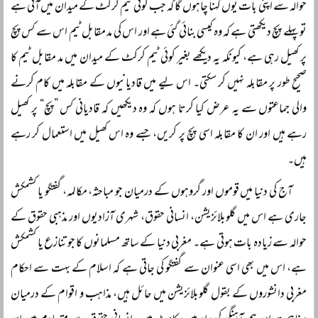
حوالہ سے اپنی بات یوں کہنا چاہوں گا کہ جب کوئی ٹیم کرکٹ کے میدان میں آتی ہے
تو پہلے پچ دیکھتی ہے کہ وہ کیسی بنائی گئی ہے اور اس کی مد مقابل ٹیم اس سے کس پچ
پر کھیل رہی ہے، کیونکہ یہ دیکھے بغیر کوئی ٹیم کرکٹ کے میدان میں مد مقابل ٹیم کا
صحیح طور پر مقابلہ نہیں کر سکتی۔ اس لیے میں قادیانیوں کے مقابلہ میں کام کرنے
والی جماعتوں سے یہ عرض کیا کرتا ہوں کہ وہ دیکھیں کہ قادیانی کس ”پچ“ پر کھیل
رہے ہیں اور ان کا مقابلہ اسی پچ پر کریں، جسے وہ اس کھیل میں استعمال کر رہے
ہیں۔
آج کی دنیا میں قوموں اور گروہوں کے درمیان جو مباحثہ، مکالمہ، گفتگو یا کشمکش
جاری ہے اس میں گلوبلائزیشن، انسانی حقوق، شہری آزادیوں اور مذہبی حقوق کے
حوالہ سے زیادہ بات ہوتی ہے۔ مغربی دنیا کے ساتھ مسلمانوں کا جو تنازع یا کشمکش
ہے، اس میں بھی اسی عنوان سے گفتگو کی جاتی ہے کہ اسلام کے بہت سے احکام
مغربی دانشوروں کے بقول گلوبلائزیشن میں حائل ہیں، مذاہب و اقوام کے درمیان