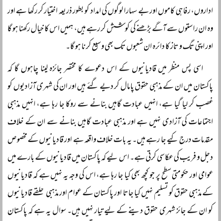
اداروں، رفاہی کاموں اور بے سہارا لوگوں کی امداد کو بطور ذریعہ اختیار کر رکھا ہے اور
وہ ان راستوں سے آگے بڑھنے کی کوشش کر رہے ہیں، ہمیں اس کا خیال رکھنا ہو گا
اور اپنی تگ و تاز کا دائرہ ان شعبوں تک بھی وسیع کرنا ہو گا۔
اسی پس منظر میں قادیانیوں کے اس دعوے کا مختصر جائزہ لینا چاہوں گا کہ
پاکستان میں ان کے مذہبی حقوق پامال کر دیے گئے ہیں اور ان کی شہری آزادیوں کو
غصب کر لیا گیا ہے، انہیں عبادت گاہیں بنانے سے روکا جا رہا ہے، انہیں مذہبی
اجتماعات کی آزادی نہیں ہے اور مذہبی عبادت گاہیں بنانے سے ان کے خلاف
مقدمات درج کیے جا رہے ہیں۔ یہ بات خلاف واقعہ ہے اور قادیانیوں کے مخصوص
دجل و فریب کی عکاسی کرتی ہے۔ اس لیے کہ پاکستان میں قادیانیوں کے بارے میں
عوامی اور حکومتی سطح پر جو کچھ بھی کیا جا رہا ہے، اس کی وجہ یہ نہیں ہے کہ قادیانیوں
کے مذہبی حقوق کو تسلیم نہیں کیا جاتا اور پاکستان کے عوام اور مذہبی حلقے قادیانیوں
کو ان کے جائز شہری حقوق دینے کے لیے تیار نہیں ہیں۔ سوال یہ ہے کہ پاکستان