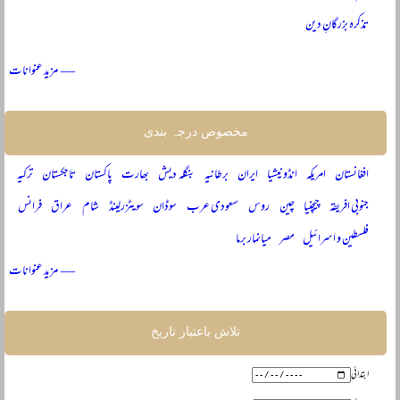
تذکرہ بزرگانِ دین
— مزید عنوانات
مخصوص درجہ بندی
افغانستان
امریکہ
انڈونیشیا
ایران
برطانیہ
بنگلہ دیش
بھارت
پاکستان
تاجکستان
ترکیہ
جنوبی افریقہ
چیچنیا
چین
روس
سعودی عرب
سوڈان
سویٹزرلینڈ
شام
عراق
فرانس
فلسطین و اسرائیل
مصر
میانمار برما
— مزید عنوانات
تلاش باعتبار تاریخ
ابتدائی