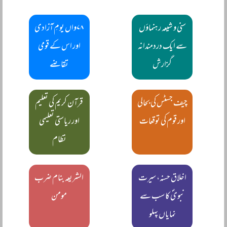
سنی و شیعہ رہنماؤں
۷۸واں یومِ آزادی
سے ایک دردمندانہ
اور اس کے قومی
گزارش
تقاضے
چیف جسٹس کی بحالی
قرآن کریم کی تعلیم
اور قوم کی توقعات
اور ریاستی تعلیمی
نظام
اخلاق حسنہ، سیرت
الشریعہ بنام ضرب
نبویؐ کا سب سے
مومن
نمایاں پہلو