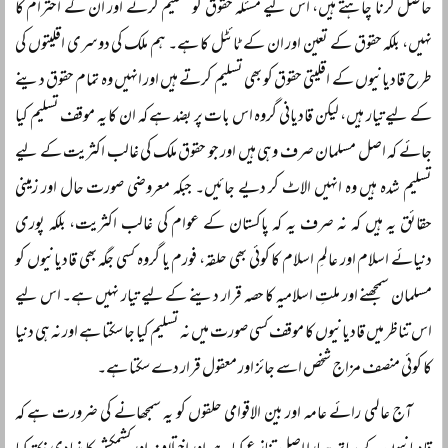
حاصل کرنا چاہتے ہیں، اس لیے مسئلہ حقوق کو تسلیم کرنے اور ان کے احترام کا
نہیں، بلکہ حقوق کے تعین اور ان کے ٹائٹل کا ہے۔ ہم ملک کی دوسری اقلیتوں کی
طرح قادیانیوں کے اقلیتی حقوق کو بھی تسلیم کرتے ہیں اور انہیں وہ تمام حقوق دینے
کے لیے تیار ہیں، لیکن قادیانی گروہ اس بات پر بضد ہے کہ ان کا یہ موقف تسلیم کیا
جائے کہ اصل مسلمان صرف وہی ہیں اور جو حقوق ملک کی غالب اکثریت کے لیے
تسلیم شدہ ہیں وہ انہیں الاٹ کر دیے جائیں۔ جبکہ معروضی صورت حال اور زمینی
حقائق یہ ہیں کہ نہ صرف یہ کہ پاکستان کے عوام کی غالب اکثریت، بلکہ پوری
دنیائے اسلام اور عالمِ اسلام کا کوئی بھی حلقہ، فورم یا گروہ کسی جگہ بھی قادیانیوں کو
مسلمان سمجھنے اور ملتِ اسلامیہ کا حصہ قرار دینے کے لیے تیار نہیں ہے۔ اس لیے
اس تناظر میں قادیانیوں کا موقف کسی صورت میں نہ تسلیم کیا جا سکتا ہے اور نہ ہی دنیا
کا کوئی منصف مزاج شخص اسے جائز اور معقول قرار دے سکتا ہے۔
آج عالمی رائے عامہ اور بین الاقوامی حلقوں کو یہ سمجھانے کی ضرورت ہے کہ