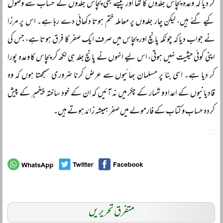
کر دیا کہ وعدہ پچاس جلدوں کا تھا اور پیسے بھی پچاس جلدوں کے حساب سے وصول
کیے گئے ہیں، لیکن چار جلدوں پر معاملہ ختم ہوتا دکھائی دے رہا ہے۔ اس پر مرزا
نے جواب دیا کہ چونکہ پانچ اور پچاس میں صرف ایک صفر کا فرق ہوتا ہے، جس کی
اپنی کوئی حیثیت نہیں ہوتی، اس لیے انہوں نے پانچ جلد ہی لکھ کر پچاس کا وعدہ پورا
کر دیا ہے۔ اسی بنا پر مسلمان بھائیوں سے عرض کرنا ضروری سمجھتا ہوں کہ وہ
قادیانیوں کے اعداد و شمار کے چکر میں نہ آئیں کہ ان کے خود ساختہ پیغمبر کے پیش
کردہ حساب و کتاب کے فارمولے میں صفر ہمیشہ زائد ہوتے ہیں۔
متفرق تحریریں