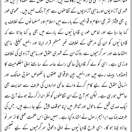
مفاہمت اور ہم آہنگی کی راہ میں رکاوٹ ہیں، انسانی حقوق سے متصادم ہیں اور
شہری آزادیوں اور مذہبی آزادیوں کے تقاضوں سے ہم آہنگ نہیں ہیں۔ عمومی طور
پر بھی بیشتر شرعی احکام و قوانین کے بارے میں اسلام اور مسلمانوں کے خلاف یہ
کہا جا رہا ہے اور خاص طور پر قادیانیوں کے بارے میں بھی یہ کہا جاتا ہے کہ
قادیانیوں کو ان کی مرضی کے خلاف غیر مسلم قرار دینا اور انہیں تبلیغ، مذہبی
اجتماعات اور سرگرمیوں سے روکنا ان کے شہری حقوق اور مذہبی آزادی کی خلاف
ورزی ہے۔ اسی کو لے کر قادیانی عالمی رائے عامہ کے سامنے اپنی مظلومیت کا
ڈھنڈورا پیٹ رہے ہیں اور انہیں بین الاقوامی حلقوں بالخصوص مغربی ممالک اور
انسانی حقوق کے لیے کام کرنے والے عالمی اداروں کی طرف سے حمایت بھی
حاصل ہو رہی ہے۔ لیکن ہم آج کے ان تقاضوں کو نظر انداز کرتے ہوئے آج سے
ایک صدی قبل کے ماحول اور تناظر میں اپنا موقف پیش کیے جا رہے ہیں، جس کی
طرف جناب ابراہیم رسول نے اشارہ کیا ہے۔ ہمیں اپنی اس حکمت عملی کا از سر نو
جائزہ لینا ہو گا۔ اسی طرح قادیانیوں نے اپنی دعوتی سرگرمیوں کے لیے تعلیمی