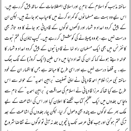
ساختہ مذہب کو اسلام کے نام پر اور اسلامی اصطلاحات کے ساتھ پیش کر رہے ہیں،
اس لیے وہ بہت سے مسلمانوں کو گمراہ کرنے میں کامیاب ہو جاتے ہیں، لیکن ان
کے پیش کردہ اعداد و شمار اور لاکھوں لوگوں کے قادیانی ہو جانے کا وہ تاثر بھی
درست نہیں ہے، جو وہ پھیلانے کی کوشش کر رہے ہیں۔ کیپ ٹاؤن کی ختم نبوت
کانفرنس میں بھی ایک مسلمان راہ نما نے قادیانیوں کے پیش کردہ اعداد و شمار کا
حوالہ دیتے ہوئے کہا کہ ان کی تعداد دنیا میں دس ملین (ایک کروڑ) کے لگ بھگ
ہے۔ یہ قطعاً درست نہیں ہے اور اسی طرح کا مبالغہ ہے جس کا اظہار ان کے خود
ساختہ نبی مرزا غلام احمد قادیانی نے اپنی تصنیف ”براہینِ احمدیہ“ کے حوالہ سے اس
طرح سے کیا تھا کہ مرزا قادیانی نے اسلام کی صداقت پر ”براہین احمدیہ“ کے نام سے
پچاس جلدوں میں ایک ضخیم کتاب لکھنے کا اعلان کیا اور اس کی اشاعت کے لیے
ملک بھر کے لوگوں سے چندہ بھی وصول کر لیا، لیکن چار جلدوں کی اشاعت کے بعد
ترکی ختم ہو گئی اور جب کافی عرصہ تک پانچویں جلد نہ آئی تو لوگوں نے تقاضا شروع