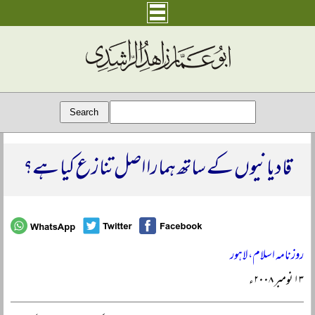
قادیانیوں کے ساتھ ہمارا اصل تنازع کیا ہے؟
روزنامہ اسلام، لاہور
۱۳ نومبر ۲۰۰۸ء