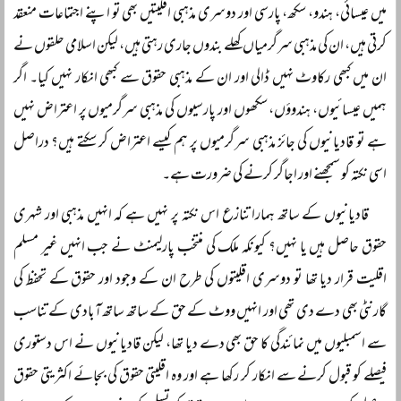
میں عیسائی، ہندو، سکھ، پارسی اور دوسری مذہبی اقلیتیں بھی تو اپنے اجتماعات منعقد
کرتی ہیں، ان کی مذہبی سرگرمیاں کھلے بندوں جاری رہتی ہیں، لیکن اسلامی حلقوں نے
ان میں کبھی رکاوٹ نہیں ڈالی اور ان کے مذہبی حقوق سے کبھی انکار نہیں کیا۔ اگر
ہمیں عیسائیوں، ہندوؤں، سکھوں اور پارسیوں کی مذہبی سرگرمیوں پر اعتراض نہیں
ہے تو قادیانیوں کی جائز مذہبی سرگرمیوں پر ہم کیسے اعتراض کر سکتے ہیں؟ دراصل
اسی نکتہ کو سمجھنے اور اجاگر کرنے کی ضرورت ہے۔
قادیانیوں کے ساتھ ہمارا تنازع اس نکتہ پر نہیں ہے کہ انہیں مذہبی اور شہری
حقوق حاصل ہیں یا نہیں؟ کیونکہ ملک کی منتخب پارلیمنٹ نے جب انہیں غیر مسلم
اقلیت قرار دیا تھا تو دوسری اقلیتوں کی طرح ان کے وجود اور حقوق کے تحفظ کی
گارنٹی بھی دے دی تھی اور انہیں ووٹ کے حق کے ساتھ ساتھ آبادی کے تناسب
سے اسمبلیوں میں نمائندگی کا حق بھی دے دیا تھا، لیکن قادیانیوں نے اس دستوری
فیصلے کو قبول کرنے سے انکار کر رکھا ہے اور وہ اقلیتی حقوق کی بجائے اکثریتی حقوق