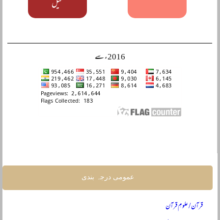
میل
2016ء سے
عمومی درجہ بندی
قرآن / علومِ قرآن