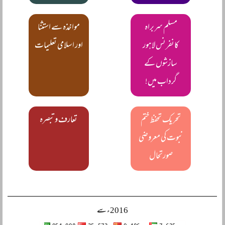
مسلم سربراہ
مواخذہ سے استثنا
کانفرنس لاہور
اور اسلامی تعلیمات
سازشوں کے
گرداب میں!
تحریک تحفظ ختم
تعارف و تبصرہ
نبوت کی معروضی
صورتحال
2016ء سے