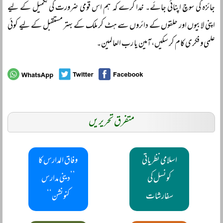
جائزہ کی سوچ اپنائی جائے۔ خدا کرے کہ ہم اس قومی ضرورت کی تکمیل کے لیے
اپنی لابیوں اور حلقوں کے دائروں سے ہٹ کر ملک کے بہتر مستقبل کے لیے کوئی
علمی و فکری کام کر سکیں، آمین یا رب العالمین۔
متفرق تحریریں
اسلامی نظریاتی
وفاق المدارس کا
کونسل کی
’’دینی مدارس
سفارشات
کنونشن‘‘