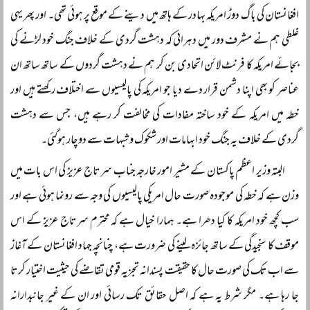
افغانستان کی باگ دوڑ امریکہ بہادر کے ہاتھ میں دینے کے موقع پر ہوئی تھی۔ اور پھر یہی
غلطی ہم نے مشرف دور میں دہرائی کہ دہشت گردی کے خلاف جنگ خود لڑنے کی
بجائے امریکہ کا فرنٹ لائن اتحادی بن کر ہم نے دہشت گردوں کے ساتھ ساتھ ان
عناصر کو بھی اپنا دشمن قرار دے دیا جو امریکہ کی پالیسیوں سے اختلاف رکھتے ہیں اور
خطہ میں امریکہ کے خود ساختہ مفادات کی مخالفت کر رہے ہیں، جس سے دہشت
گردی کے خلاف یہ جنگ خود ابہامات اور شکوک و شبہات سے دوچار ہوگئی۔
البتہ وزیر اعظم پاکستان کے مشیر امور خارجہ جناب سرتاج عزیز کی اس بات میں
وزن ہے کہ خطہ کی موجودہ صورت حال امریکی پالیسیوں کی وجہ سے رونما ہوئی ہے اور
سب کچھ خود امریکہ کا کیا دھرا ہے۔ ہمارا خیال ہے کہ محترم سرتاج عزیز کے اس
موقف کا سنجیدگی کے ساتھ جائزہ لینے کی ضرورت ہے، چنانچہ جہاد افغانستان کے آغاز
سے اب تک کی صورت حال کا حقیقت پسندانہ تجزیہ قومی تقاضے کی حیثیت اختیار کرتا
جا رہا ہے۔ مگر شرط یہ ہے کہ اصل حقائق تک رسائی اور ان کے غیر جانبدارانہ