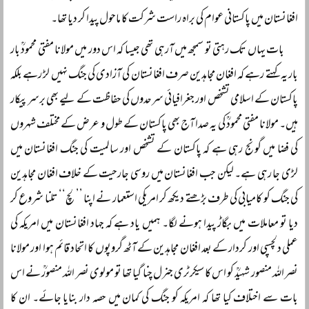
افغانستان میں پاکستانی عوام کی براہ راست شرکت کا ماحول پیدا کر دیا تھا۔
بات یہاں تک رہتی تو سمجھ میں آرہی تھی جیسا کہ اس دور میں مولانا مفتی محمودؒ بار
بار یہ کہتے رہے کہ افغان مجاہدین صرف افغانستان کی آزادی کی جنگ نہیں لڑ رہے بلکہ
پاکستان کے اسلامی تشخص اور جغرافیائی سرحدوں کی حفاظت کے لیے بھی برسر پیکار
ہیں۔ مولانا مفتی محمودؒ کی یہ صدا آج بھی پاکستان کے طول و عرض کے مختلف شہروں
کی فضا میں گونج رہی ہے کہ پاکستان کے تشخص اور سالمیت کی جنگ افغانستان میں
لڑی جا رہی ہے۔ لیکن جب افغانستان میں روسی جارحیت کے خلاف افغان مجاہدین
کی جنگ کو کامیابی کی طرف بڑھتے دیکھ کر امریکی استعمار نے اپنا ’’لچ‘‘ تلنا شروع کر
دیا تو معاملات میں بگاڑ پیدا ہونے لگا۔ ہمیں یاد ہے کہ جہاد افغانستان میں امریکہ کی
عملی دلچسپی اور کردار کے بعد افغان مجاہدین کے آٹھ گروپوں کا اتحاد قائم ہوا اور مولانا
نصر اللہ منصور شہیدؒ کو اس کا سیکرٹری جنرل چنا گیا تھا تو مولوی نصر اللہ منصورؒ نے اس
بات سے اختلاف کیا تھا کہ امریکہ کو جنگ کی کمان میں حصہ دار بنایا جائے۔ ان کا