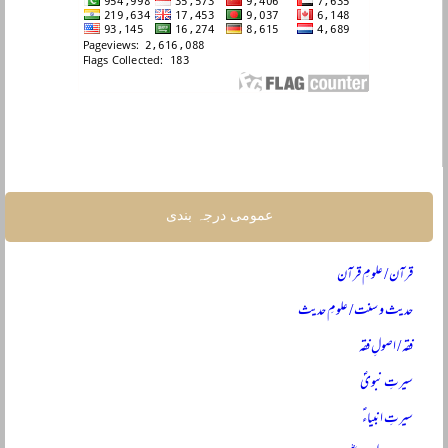
عمومی درجہ بندی
قرآن / علومِ قرآن
حدیث و سنت / علومِ حدیث
فقہ / اصولِ فقہ
سیرتِ نبویؐ
سیرتِ انبیاءؑ