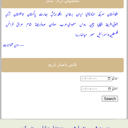
مخصوص درجہ بندی
افغانستان
امریکہ
انڈونیشیا
ایران
برطانیہ
بنگلہ دیش
بھارت
پاکستان
تاجکستان
ترکیہ
جنوبی افریقہ
چیچنیا
چین
روس
سعودی عرب
سوڈان
سویٹزرلینڈ
شام
عراق
فرانس
فلسطین و اسرائیل
مصر
میانمار برما
— مزید عنوانات
تلاش باعتبار تاریخ
ابتدائی
انتہائی
ســرورق
تعـــارف
سوشل میڈیا
شـــکریہ