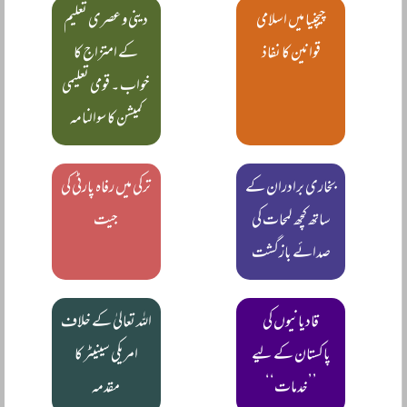
چیچنیا میں اسلامی
دینی و عصری تعلیم
قوانین کا نفاذ
کے امتزاج کا
خواب ۔ قومی تعلیمی
کمیشن کا سوالنامہ
بخاری برادران کے
ترکی میں رفاہ پارٹی کی
ساتھ کچھ لمحات کی
جیت
صدائے بازگشت
قادیانیوں کی
اللہ تعالیٰ کے خلاف
پاکستان کے لیے
امریکی سینیٹر کا
’’خدمات‘‘
مقدمہ