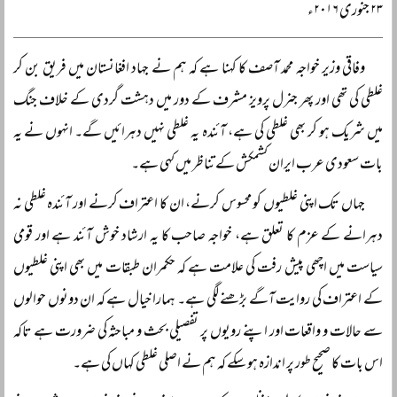
۲۳ جنوری ۲۰۱۶ء
وفاقی وزیر خواجہ محمد آصف کا کہنا ہے کہ ہم نے جہاد افغانستان میں فریق بن کر
غلطی کی تھی اور پھر جنرل پرویز مشرف کے دور میں دہشت گردی کے خلاف جنگ
میں شریک ہو کر بھی غلطی کی ہے، آئندہ یہ غلطی نہیں دہرائیں گے۔ انہوں نے یہ
بات سعودی عرب ایران کشمکش کے تناظر میں کہی ہے۔
جہاں تک اپنی غلطیوں کو محسوس کرنے، ان کا اعتراف کرنے اور آئندہ غلطی نہ
دہرانے کے عزم کا تعلق ہے، خواجہ صاحب کا یہ ارشاد خوش آئند ہے اور قومی
سیاست میں اچھی پیش رفت کی علامت ہے کہ حکمران طبقات میں بھی اپنی غلطیوں
کے اعتراف کی روایت آگے بڑھنے لگی ہے۔ ہمارا خیال ہے کہ ان دونوں حوالوں
سے حالات و واقعات اور اپنے رویوں پر تفصیلی بحث و مباحثہ کی ضرورت ہے تاکہ
اس بات کا صحیح طور پر اندازہ ہو سکے کہ ہم نے اصلی غلطی کہاں کی ہے۔