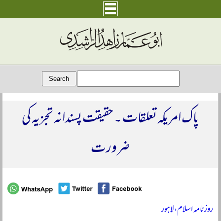
پاک امریکہ تعلقات ۔ حقیقت پسندانہ تجزیہ کی
ضرورت
روزنامہ اسلام، لاہور