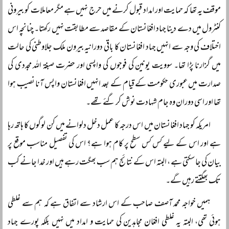
موقف یہ تھا کہ حمایت اور امداد قبول کرنے میں حرج نہیں ہے مگر معاملات کو بیرونی
کنٹرول میں دے دینا جہاد افغانستان کے مقاصد سے مطابقت نہیں رکھتا۔ چنانچہ اس
اختلاف کی وجہ سے انہیں جہاد افغانستان کا باقی دورانیہ بیرون ملک جلاوطنی کی حالت
میں گزارنا پڑا تھا۔ سوویت یونین کی فوجوں کی واپسی اور حضرت صبغۃ اللہ مجددی کی
صدارت میں عبوری حکومت کے قیام کے بعد انہیں افغانستان واپس آنا نصیب ہوا
تھا اور اسی دوران وہ جام شہادت نوش کر گئے تھے۔
امریکہ کو جہاد افغانستان میں اس درجہ کا عمل دخل دلوانے میں کن لوگوں کا ہاتھ رہا
ہے اور اس کے لیے کس کس سطح پر کام ہوا ہے؟ اس کی تفصیل مناسب موقع پر
بیان کی جا سکتی ہے ، البتہ اس کے نتائج ہم سب بھگت رہے ہیں اور خدا جانے کب
تک بھگتتے رہیں گے۔
ہمیں خواجہ محمد آصف صاحب کے اس ارشاد سے اتفاق ہے کہ ہم سے غلطی
ہوئی تھی، البتہ یہ غلطی افغان مجاہدین کی حمایت و امداد میں نہیں بلکہ پورے جہاد