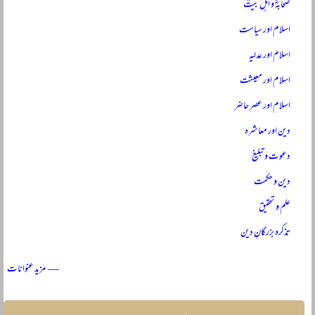
صحابہؓ و اہلِ بیتؓ
اسلام اور سیاست
اسلام اور عدلیہ
اسلام اور معیشت
اسلام اور عصرِ حاضر
دین اور معاشرہ
دعوت و تبلیغ
دین و حکمت
علم و تحقیق
تذکرہ بزرگانِ دین
— مزید عنوانات