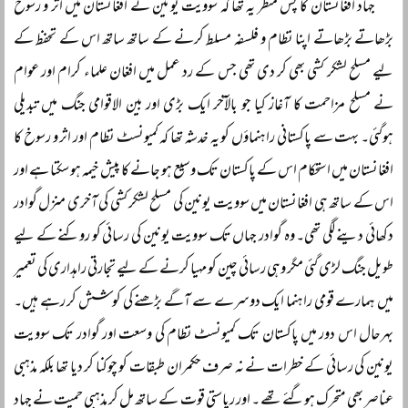
جہاد افغانستان کا پس منظر یہ تھا کہ سوویت یونین نے افغانستان میں اثر و رسوخ
بڑھاتے بڑھاتے اپنا نظام و فلسفہ مسلط کرنے کے ساتھ ساتھ اس کے تحفظ کے
لیے مسلح لشکر کشی بھی کر دی تھی جس کے رد عمل میں افغان علماء کرام اور عوام
نے مسلح مزاحمت کا آغاز کیا جو بالآخر ایک بڑی اور بین الاقوامی جنگ میں تبدیلی
ہوگئی۔ بہت سے پاکستانی راہنماؤں کو یہ خدشہ تھا کہ کمیونسٹ نظام اور اثر و رسوخ کا
افغانستان میں استحکام اس کے پاکستان تک وسیع ہو جانے کا پیش خیمہ ہو سکتا ہے اور
اس کے ساتھ ہی افغانستان میں سوویت یونین کی مسلح لشکر کشی کی آخری منزل گوادر
دکھائی دینے لگی تھی۔ وہ گوادر جہاں تک سوویت یونین کی رسائی کو روکنے کے لیے
طویل جنگ لڑی گئی مگر وہی رسائی چین کو مہیا کرنے کے لیے تجارتی راہداری کی تعمیر
میں ہمارے قومی راہنما ایک دوسرے سے آگے بڑھنے کی کوشش کر رہے ہیں۔
بہرحال اس دور میں پاکستان تک کمیونسٹ نظام کی وسعت اور گوادر تک سوویت
یونین کی رسائی کے خطرات نے نہ صرف حکمران طبقات کو چوکنا کر دیا تھا بلکہ مذہبی
عناصر بھی متحرک ہوگئے تھے ۔ اور ریاستی قوت کے ساتھ مل کر مذہبی حمیت نے جہاد