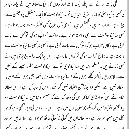
اگلی بات کرنے سے پہلے ایک بات اور کروں گا۔ ایک مقالہ میں نے پڑھا، باہر
کی کسی یونیورسٹی کا تھا۔ مغربی دنیا میں تو سائیکالوجسٹ کا ایک مستقل پروفیشن ہے،
پیشہ ہے۔ ادارے ہیں، کلینکس ہیں۔ آدمی جس طرح کسی ڈاکٹر سے وابستہ ہوتا ہے،
کسی سائیکالوجسٹ سے بھی وابستہ ہوتا ہے۔ دانت خراب ہو گیا تو کس سے بات
کرنی ہے، کان خراب ہو گیا تو کس سے بات کرنی ہے، کسی نہ کسی سائیکالوجسٹ سے
وابستہ ہے کہ دماغ خراب ہو گیا تو کہاں جانا ہے۔ اس پر ایک ریسرچ پڑھی میں نے
کسی زمانے میں۔ مسلم دنیا میں سائیکالوجی تو ہے، سیکالوجسٹ بطور طبقے کے نہیں
ہے۔ لاہور میں ڈاکٹر کتنے ہوں گے؟ سائیکالوجسٹ دس فیصد بھی ہوں گے؟ ہیں،
انکار نہیں ہے، لیکن وہ پوزیشن اختیار نہیں کر سکے۔ اس کی وجہ کیا ہے؟ اس مقالہ
نگار نے اس کو اسٹڈی کیا کہ اس کی وجہ کیا ہے کہ مسلم دنیا میں سائیکالوجسٹ وہ
پروفیشن اختیار نہیں کر سکے جو مغربی دنیا میں ہے۔ اس نے اس کی وجہ لکھی ہے کہ ہر
محلے میں مسجد موجود ہے، ہر خاندان میں کوئی نہ کوئی حافظ موجود ہے، خانقاہیں موجود