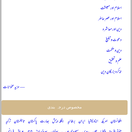
اسلام اور معیشت
اسلام اور عصرِ حاضر
دین اور معاشرہ
دعوت و تبلیغ
دین و حکمت
علم و تحقیق
تذکرہ بزرگانِ دین
— مزید عنوانات
مخصوص درجہ بندی
افغانستان
امریکہ
انڈونیشیا
ایران
برطانیہ
بنگلہ دیش
بھارت
پاکستان
تاجکستان
ترکیہ