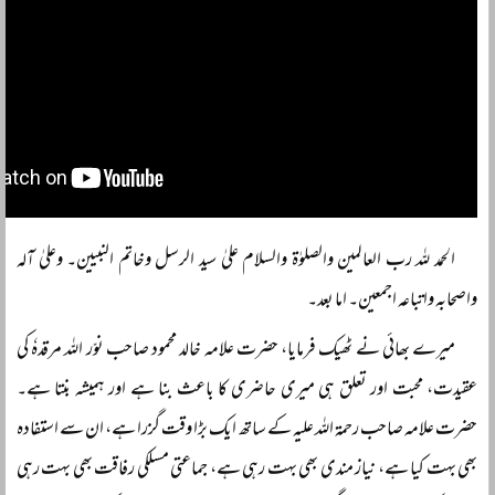
الحمد للہ رب العالمین والصلوٰۃ والسلام علیٰ سید الرسل وخاتم النبیین۔ وعلیٰ آلہ
واصحابہ واتباعہ اجمعین۔ اما بعد۔
میرے بھائی نے ٹھیک فرمایا، حضرت علامہ خالد محمود صاحب نوّر اللہ مرقدہٗ کی
عقیدت، محبت اور تعلق ہی میری حاضری کا باعث بنا ہے اور ہمیشہ بنتا ہے۔
حضرت علامہ صاحب رحمۃ اللہ علیہ کے ساتھ ایک بڑا وقت گزرا ہے، ان سے استفادہ
بھی بہت کیا ہے، نیاز مندی بھی بہت رہی ہے، جماعتی مسلکی رفاقت بھی بہت رہی