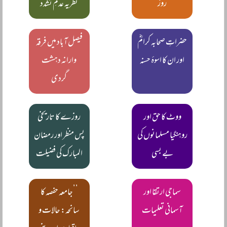
روز
نظریہ عدمِ تشدد
حضراتِ صحابہ کرامؓ
فیصل آباد میں فرقہ
اور ان کا اسوۂ حسنہ
وارانہ دہشت
گردی
ووٹ کا حق اور
روزے کا تاریخی
روہنگیا مسلمانوں کی
پس منظر اور رمضان
بے بسی
المبارک کی فضیلت
سماجی ارتقا اور
’’جامعہ حفصہ کا
آسمانی تعلیمات
سانحہ: حالات و