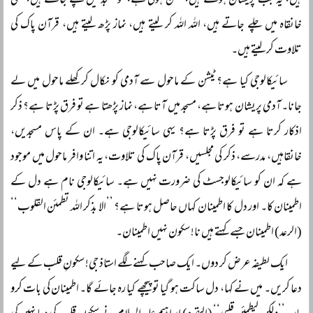
ہیں، یہ جب پریشان ہوتے ہیں، ٹیشن ہوتی ہے، تو مسجد میں چلے جاتے ہیں، کسی
خانقاہ میں چلے جاتے ہیں، اللہ اللہ کر لیتے ہیں، نماز پڑھ لیتے ہیں، قرآن پاک کی
تلاوت کر لیتے ہیں۔
سائیکالوجی کیا ہے؟ ٹیشن کے ماحول سے آدمی کو نکال کر کھلے ماحول میں لے
جانا۔ آدمی پریشان ہوتا ہے، مسجد میں آتا ہے، نماز پڑھتا ہے تو فرق پڑتا ہے؟ ذکر
اذکار کرتا ہے تو فرق پڑتا ہے؟ یہی سائیکالوجی ہے۔ ان کے پاس مسجدیں،
خانقاہیں، مدرسے، ذکر کی مجلسیں، قرآن پاک کی تلاوت، یہ اتنا وافر ماحول میں موجود
ہے کہ ان کو سائیکالوجسٹ کی ضرورت نہیں ہے۔ سائیکالوجی نام ہے دل کے
اطمینان کا۔ اور دل کا اطمینان کہاں حاصل ہوتا ہے؟ ’’الا بذکر اللہ تطمئن القلوب‘‘
(الرعد) اطمینان جسے کہتے ہیں نا! سکون نہیں اطمینان۔
ایک لطیفہ عرض کر دوں۔ ایک صاحب کہنے لگے استاذ جی! سکونِ قلب کے لیے
دعا کریں۔ میں نے کہا، دل ساکت ہو گیا تو پیچھے کیا رہ جائے گا۔ اطمینان کی بات کرو