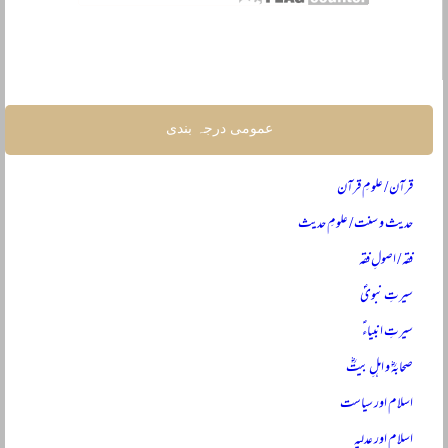
عمومی درجہ بندی
قرآن / علومِ قرآن
حدیث و سنت / علومِ حدیث
فقہ / اصولِ فقہ
سیرتِ نبویؐ
سیرتِ انبیاءؑ
صحابہؓ و اہلِ بیتؓ
اسلام اور سیاست
اسلام اور عدلیہ