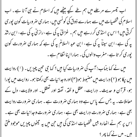
اب تیسرے مرحلے میں ہم طے کیے بیٹھے ہیں کہ اسلام نے ہی آنا ہے۔ اب
اسلام کی شخصیات میں سے ہمارے ذوق کی کونسی ہیں، ہماری ضروریات کون پوری
کرتی ہیں؟ اس پر اسٹڈی کر رہے ہیں ہم۔ غزالیؒ پہ کی ہے، رازیؒ پہ کی ہے، ابن رشدؒ
پہ کی ہے، ابن سیناؒ پہ کی ہے، ابن عبد السلامؒ پہ کی ہے کہ ہماری ضرورت کون
پوری کرتا ہے، مغرب والوں کی۔ ہمارا اپنا نظام ہے۔
میں نے کہا جناب! آپ کی ضروریات کیا ہیں؟ کہا جی تین چیزیں۔ (۱) روایت
میں پکا ہو (۲) دِرایت میں مضبوط ہو (۳) اور وجدانیات بھی رکھتا ہو۔ روایت میں پورا
ہو، قرآن و حدیث۔ دِرایت، عقل و فقہ، تفقہ اور تعقل۔ اور ولایت، دل کے
معاملات۔ یہ جس کے پاس ہے وہ ہماری ضرورت ہے۔ ہماری ضرورت روایت
بھی ہے، ہماری ضرورت دِرایت بھی ہے، ہماری ضرورت وجدانیات بھی ہے۔
اس پر ہم نے اٹھارہ بیس شخصیات اسٹڈی کی ہیں جن میں یہ تینوں چیزیں موجود ملتی
ہیں۔ میں نے کہا پھر؟