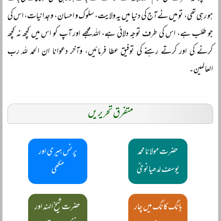
ہو رہی تھی، تو میں نے آج کی دنیا میں یہ ولایت، سلوک و احسان، وجدانیات، اس کی
جو طلب ہے، اس کی طرف توجہ دلائی ہے، اللہ مجھے اور آپ کو اس میں کچھ نہ کچھ
کرنے کی اور کرتے رہنے کی توفیق عطا فرمائیں، وآخر دعوانا ان الحمد للہ رب
العالمین۔
متفرق تحریریں
حضرت مولانا محمد
پرنس ہیری اور
یوسف لدھیانویؒ
مکھی
ہانگ کانگ میں چار
حضرت شیخ الہند اور