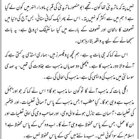
نہیں پتہ کہ ماتریدیؒ تھا کون۔ تجھے ابو منصور ماتریدیؒ کی قبر پر ماوراء النہر میں کون لے گیا
ہے؟ ہم میں سے اکثر کو نہیں پتہ۔ اس نے پھر ایک کہانی سنائی، بس آج کی دنیا میں
تصوف کا رجحان اور تصوف کے بارے میں کیا سائنٹیفک اپروچ ہے، یہ بات
سمجھانے کے لیے یہ واقعہ بتا رہا ہوں۔
اس نے کہا کہ جی بات یہ ہے، ہم کچھ پروفیسرز ہیں، ہماری اسٹڈی یہ کہتی ہے کہ
آنے والا دور مذہب کا ہے۔ پچھلی دو صدیاں مذہب سے بغاوت کی تھیں، یہ صدی
سوسائٹی میں مذہب کی واپسی کی ہے، مذہب کی بحالی کی ہے۔
اگلی بات کہ مذہب آئے گا تو کون سا مذہب ہو گا؟ اس نے کہا کہ جو اوریجنل
مذہب ہے وہی ہو گا۔ کیا مطلب؟ جس مذہب کے پاس آسمانی تعلیمات، اور پیغمبر
کی تعلیمات۰ آسمان سے نازل ہونے والی وحی، اور صاحبِ وحی کی اپنی تعلیمات اور
ان کا عمل، جس کے پاس محفوظ ہے وہی آئے گا۔ اب وہ کس کے پاس محفوظ ہے؟
اسلام کے سوا کوئی نہیں۔ سب مانتے ہیں کسی کے پاس محفوظ نہیں ہے۔