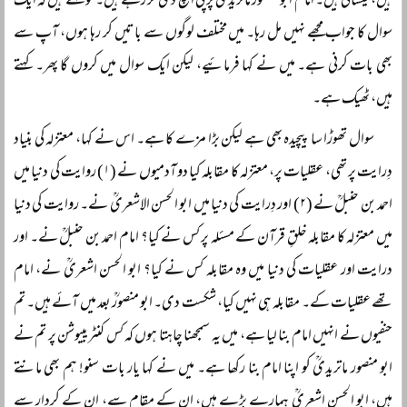
ہیں، عیسائی ہیں۔ امام ابو منصور ماتریدیؒ پر پی ایچ ڈی کر رہے ہیں۔ تو کہتے ہیں کہ ایک
سوال کا جواب مجھے نہیں مل رہا۔ میں مختلف لوگوں سے باتیں کر رہا ہوں، آپ سے
بھی بات کرنی ہے۔ میں نے کہا فرمائیے، لیکن ایک سوال میں کروں گا پھر۔ کہتے
ہیں، ٹھیک ہے۔
سوال تھوڑا سا پیچیدہ بھی ہے لیکن بڑا مزے کا ہے۔ اس نے کہا، معتزلہ کی بنیاد
دِرایت پر تھی، عقلیات پر، معتزلہ کا مقابلہ کیا دو آدمیوں نے (۱) روایت کی دنیا میں
احمد بن حنبلؒ نے (۲) اور دِرایت کی دنیا میں ابو الحسن الاشعریؒ نے۔ روایت کی دنیا
میں معتزلہ کا مقابلہ خلقِ قرآن کے مسئلہ پر کس نے کیا؟ امام احمد بن حنبلؒ نے۔ اور
درایت اور عقلیات کی دنیا میں وہ مقابلہ کس نے کیا؟ ابو الحسن اشعریؒ نے، امام
تھے عقلیات کے۔ مقابلہ ہی نہیں کیا، شکست دی۔ ابو منصورؒ بعد میں آئے ہیں۔ تم
حنفیوں نے انہیں امام بنا لیا ہے، میں یہ سمجھنا چاہتا ہوں کہ کس کنٹریبیوشن پر تم نے
ابو منصور ماتریدیؒ کو اپنا امام بنا رکھا ہے۔ میں نے کہا یار بات سنو! ہم بھی مانتے
ہیں، ابو الحسن اشعریؒ ہمارے بڑے ہیں، ان کے مقام سے، ان کے کردار سے