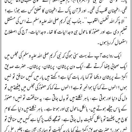
یار۔ ’’ولٰکن لیطمئن قلبی‘‘ (البقرہ) ابراہیم علیہ السلام نے سکونِ قلب کی دعا نہیں کی
تھی، اطمینان قلب کی تھی۔ اور قرآن پاک نے اطمینان کا تعلق کس سے جوڑا ہے؟
’’الا بذکر اللہ تطمئن القلوب‘‘۔ جناب نبی کریم صلی اللہ علیہ وسلم نے اس کی مستقل
تعلیم دی ہے اور حضورؐ کا ماحول ہی وجدانیات کا تھا۔ وجدانیات، آج کی اصطلاح
استعمال کر رہا ہوں۔
ایک روایت آپ نے بہت سنی ہو گی کہ نبی کریم صلی اللہ علیہ وسلم کی مجلس میں
ایک صحابی بیٹھا کرتے تھے، ایک دن پریشان، پریشان، پریشان۔ حضرت صدیق
اکبرؓ نے پریشان دیکھا تو کہا یار بات کیا ہے؟ کہتے ہیں یار میں کہیں منافق تو نہیں
ہوں؟ انہوں نے کہا کیا ہوا خیر تو ہے؟ انہوں نے کہا کہ حضورؐ کی مجلس میں ٖبیٹھتے ہیں تو
دل کی دنیا اور ہوتی ہے، باہر نکلتے ہیں تو بدل جاتی ہے، یہ منافقت تو نہیں؟ حضورؐ
کے پاس بیٹھے ہوتے ہیں، بالکل ماحول ہی اور ہوتا ہے۔ باہر نکلتے ہیں دنیا کے کام
کاج میں پھنستے تو بالکل کیفیت بدل جاتی ہے، تو مجھے شک پڑ گیا ہے کہیں میں منافق تو
نہیں ہوں؟ حضرت صدیق اکبرؓ نے کہا یار یہ کیفیت تو ہماری بھی ہے، چلیں چل کر