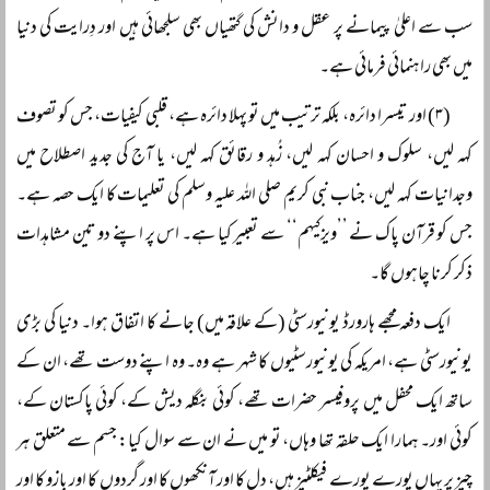
سب سے اعلیٰ پیمانے پر عقل و دانش کی گتھیاں بھی سلجھائی ہیں اور دِرایت کی دنیا
میں بھی راہنمائی فرمائی ہے۔
(۳) اور تیسرا دائرہ، بلکہ ترتیب میں تو پہلا دائرہ ہے، قلبی کیفیات، جس کو تصوف
کہہ لیں، سلوک و احسان کہہ لیں، زُہد و رقائق کہہ لیں، یا آج کی جدید اصطلاح میں
وجدانیات کہہ لیں، جناب نبی کریم صلی اللہ علیہ وسلم کی تعلیمات کا ایک حصہ ہے۔
جس کو قرآن پاک نے ’’ویزکیہم‘‘ سے تعبیر کیا ہے۔ اس پر اپنے دو تین مشاہدات
ذکر کرنا چاہوں گا۔
ایک دفعہ مجھے ہارورڈ یونیورسٹی (کے علاقہ میں) جانے کا اتفاق ہوا۔ دنیا کی بڑی
یونیورسٹی ہے، امریکہ کی یونیورسٹیوں کا شہر ہے وہ۔ وہ اپنے دوست تھے، ان کے
ساتھ ایک محفل میں پروفیسر حضرات تھے، کوئی بنگلہ دیش کے، کوئی پاکستان کے،
کوئی اور۔ ہمارا ایک حلقہ تھا وہاں، تو میں نے ان سے سوال کیا: جسم سے متعلق ہر
چیز پر یہاں پورے پورے فیکلٹیز ہیں، دل کا اور آنکھوں کا اور گردوں کا اور بازو کا اور