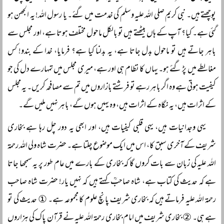
پوچھتے ہیں۔ نبی کریم صلی اللہ علیہ وسلم کی خدمت میں گئے۔ یا رسول اللہ! یہ الجھن ہو
گئی ہے۔ کیا؟ آپ کے ہاں بیٹھتے ہیں تو بالکل ماحول مختلف ہوتا ہے، اور مجلس سے
باہر جاتے ہیں تو ماحول بدل جاتا ہے، یہ بدلنا کیا ہے؟ فرمایا، خدا کے بندو! کس
مغالطے میں پڑ گئے ہو۔ یہاں کا نظام ہی اور ہے، میری مجلس میں تمہارے دل کی جو
کیفیت ہوتی ہے وہ اگر باہر رہے تو فرشتے بازاروں میں تم سے مصافحہ کریں۔ یہ مجلس
کے اثرات ہیں، یہ نگاہ کے اثرات ہیں، وہ یہیں ہوں گے، باہر نہیں ملیں گے۔
یہی وجدانیات ہیں، یہی قلبی کیفیات ہیں، اور ابھی یہ دور چل رہا ہے بخاری
شریف کے آخری سبق کا، اس میں ایک موضوع چلتا ہے۔ حضرت شاہ ولی اللہ رحمۃ
اللہ علیہ کی زبان سے بات کروں گا کہ بخاری کے بارے میں عام طور پر یہ سمجھا جاتا
ہے کہ حدیث کی کتاب ہے، شاہ صاحبؒ کہتے ہیں کہ نہیں یار! حضرت شاہ صاحب
رحمۃ اللہ علیہ فرماتے ہیں کہ بخاری شریف پانچ علوم کا مجموعہ ہے۔ ① حدیث کی تو
ہے ہی۔ ② بخاری شریف میں امام بخاری رحمۃ اللہ علیہ نے قرآن پاک کی ہزاروں