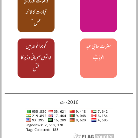
واقعات اور دینی
قیادت کا لائحہ
عمل‘‘
حضرت حاجی عبد
گوجرانوالہ میں
الوہابؒ
خاتون صوبائی وزیر کا
قتل
2016ء سے