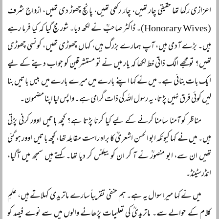
اعزازی رکھا تھا حقیقی چار تھیں، چار رکھی تھیں، پانچ چھوڑ دی تھیں، ازواجِ شرف
(Honorary Wives)۔ ڈاکٹر صاحبؒ نے لکھ دیا۔ شور مچ گیا کہ کیا فرما رہے
ہیں۔ بڑے آدمی ہیں، آپ ہمارے بزرگ ہیں، کہاں چھوڑی تھیں، کونسی چھوڑی
تھیں؟ تو مجھے الگ ذاتی خط لکھا کہ یار میں نے تو مستشرقین کو جواب دینے کے لیے
ایک بات بنائی ہے۔ میں نے کہا اپنے بارے میں میرے بارے میں بیس باتیں بنا
لیں کوئی فرق نہیں پڑتا، یہ رسول اللہ کی ذات گرامی ہے۔ واپس لیا اپنا مضمون۔
مناظر کو آمنا سامنا کرنے کے لیے کیا کرنا پڑتا ہے؟ کچھ باتیں اوور کرنی پڑتی
ہیں۔ میں نے کہا کیونکہ ابو الحسن اشعریؒ کا براہ راست مقابلہ تھا، کچھ باتیں اوور ہو گئی
تھیں ان سے، ابو منصورؒ نے آ کر ان کو بیلنس کر دیا تھا۔ کہتے ہیں سمجھ میں آگیا،
انڈرسٹینڈ۔
میں نے کہا میرا سوال یہ ہے۔ ہم حنفی تقریباً‌ سارے ماتریدی کہلاتے ہیں، علمِ
کلام کے حوالے سے۔ ماتریدیؒ کی تعلیمات پڑھانے والوں میں سے نوے فیصد کو