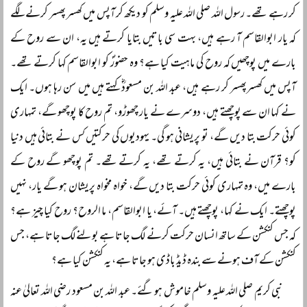
کر رہے تھے۔ رسول اللہ صلی اللہ علیہ وسلم کو دیکھ کر آپس میں کھسر پھسر کرنے لگے
کہ یار ابوالقاسم آ رہے ہیں، بہت سی باتیں بتایا کرتے ہیں یہ، ان سے روح کے
بارے میں پوچھیں کہ روح کی ماہیت کیا ہے؟ وہ حضورؐ کو ابوالقاسم کہا کرتے تھے۔
آپس میں کھسرپھسر کر رہے ہیں، عبد اللہ بن مسعودؓ کہتے ہیں میں سن رہا ہوں۔ ایک
نے کہا ان سے پوچھتے ہیں، دوسرے نے یار چھوڑو، تم روح کا پوچھو گے، تمہاری
کوئی حرکت بتا دیں گے، تو پریشانی ہو گی۔ یہودیوں کی حرکتیں کس نے بتائی ہیں دنیا
کو؟ قرآن نے بتائی ہیں، یہ کرتے تھے، یہ کرتے تھے۔ تم پوچھو گے روح کے
بارے میں، وہ تمہاری کوئی حرکت بتا دیں گے، خواہ مخواہ پریشان ہو گے یار، نہیں
پوچھتے۔ ایک نے کہا، پوچھتے ہیں۔ آئے، یا ابوالقاسم، ما الروح؟ روح کیا چیز ہے؟
کہ جس کنکشن کے ساتھ انسان حرکت کرنے لگ جاتا ہے بولنے لگ جاتا ہے، جس
کنکشن کے آف ہونے سے بندہ ڈیڈ باڈی ہو جاتا ہے، یہ کنکشن کیا ہے؟
نبی کریم صلی اللہ علیہ وسلم خاموش ہو گئے۔ عبد اللہ بن مسعود رضی اللہ تعالیٰ عنہ