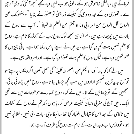
فرماتے ہیں، بالکل خاموش ہو گئے، کوئی جواب نہیں دیا۔ مجھے سمجھ آ گئی کہ وحی آ رہی
ہے۔ تھوڑی دیر کے بعد وہ وحی کی کیفیت ذرا ہٹی تو حضورؐ نے بتایا ’’ویسئلونک عن
الروح قل الروح من امر ربی وما اوتیتم من العلم الا قلیلاً‌‘‘۔ آپ سے روح کے
بارے میں پوچھ رہے ہیں، تم اتنا ہی سمجھ لو کہ روح رب کے آرڈر کا نام ہے، روح
کا علم تمہیں بہت کم دیا گیا ہے، یہ میں نے اپنے پاس رکھا ہوا ہے، باقی چیزوں کا
علم تمہیں دیا ہے، لیکن روح کا علم بہت تھوڑا دیا گیا ہے۔ اور امرِ واقعہ یہی ہے۔
میں نے کہا کہ یار ’’وما اوتیتم من العلم الا قلیلاً‌‘‘ کی عملی تصویر اگر دیکھنا چاہتے ہو
تو آج جدید ترین تعلیمی اداروں میں سب کچھ پڑھایا جاتا ہے، روح نہیں پڑھائی جاتی۔
سمجھیں گے تو پڑھائیں گے نا۔ میں نے کہا، روح تمہارے موضوعات میں سے تھی
ایک۔ میں آج کی مغربی دنیا کی کیفیت عرض کر رہا ہوں، کہ تم نے روح کے سبجیکٹ
میں ناکامی کے بعد اس کا متبادل اختیار کیا تھا سائیکالوجی، بات بنی نہیں، خلا پُر نہیں
ہوا، تو واپس اب وجدانیات کے نام سے روح کی طرف آ رہے ہو۔