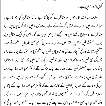
کوئی انکار نہیں ہے۔
علامہ صاحبؒ کا ماحول تو مناظرے کو جانتا ہے نا کہ مناظرہ کیا ہوتا ہے۔
مناظرے میں دوسرے کو قابو کرنے کے لیے بہت سی باتیں اووَر کرنی پڑتی ہیں۔ جو
مناظرے کا مزاج رکھتے ہیں وہ سمجھتے ہیں میری بات کو۔ اس کی ایک مثال دیتا
ہوں۔ مستشرقین کا ہم پر اعتراض ہے کہ جناب نبی کریم صلی اللہ علیہ وسلم نے جب
’’مثنیٰ وثلاث وربٰع‘‘ چار سے زیادہ شادیاں نہیں، یہ حکم آیا تو حضورؐ نے چار سے زائد
جس کی بھی تھیں سب چھڑوا دیں، اپنی نو تھیں، ایک بھی نہیں چھوڑی۔ ہمارا مناظرہ
چلتا رہتا ہے مستشرقین سے۔ ہمارے ایک بزرگ تھے ڈاکٹر حمید اللہ صاحب رحمہ
اللہ تعالیٰ علیہ، بہت بڑے آدمی تھے، حیدرآباد دکن کے تھے، پیرس میں تھے۔ اور
ان کی وفات کے بعد پتہ چلا ان کے کاغذات سے کہ ڈاکٹر حمید اللہ صاحبؒ کے ہاتھ پر
اسلام قبول کرنے والے فرانسیسیوں کی تعداد تیس ہزار ہے۔ خیر، انہوں نے ایک
دفعہ لکھ دیا، یہ سن ۱۹۹۰ء یا اس سے پہلے کی بات ہے، ایک مضمون لکھا، پانچ کو