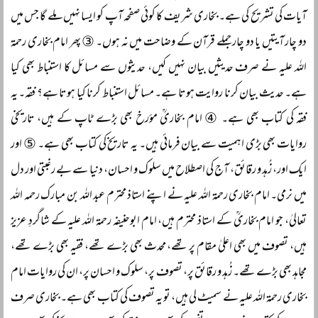
آیات کی تشریح کی ہے۔ بخاری شریف کا کوئی صفحہ آپ کو ایسا نہیں ملے گا جس میں
دو چار آیتیں یا دو چار جملے قرآن کے وضاحت میں نہ ہوں۔ ③ پھر امام بخاری رحمۃ
اللہ علیہ نے صرف حدیثیں بیان نہیں کیں، حدیثوں سے مسائل کا استنباط بھی کیا
ہے۔ حدیث بیان کرنا روایت ہوتا ہے۔ مسائل استنباط کرنا کیا ہوتا ہے؟ فقہ۔ یہ
فقہ کی کتاب بھی ہے۔ ④ امام بخاریؒ مؤرخ بھی بڑے ٹاپ کے ہیں، تاریخی
روایات بھی بڑی اہمیت سے بیان فرمائی ہیں۔ یہ تاریخ کی کتاب بھی ہے۔ ⑤ اور
ایک اور، زُہد و رقائق، آج کی اصطلاح میں سلوک و احسان، دنیا سے بے رغبتی اور دل
میں نرمی۔ امام بخاری رحمۃ اللہ علیہ نے اپنے استاذ محترم عبد اللہ بن مبارک رحمہ اللہ
تعالیٰ، جو امام بخاریؒ کے استاذ محترم ہیں، امام ابوحنیفہ رحمۃ اللہ علیہ کے شاگردِ عزیز
ہیں، تصوف میں بھی اعلیٰ مقام پر تھے، محدث بھی بڑے تھے، فقیہ بھی بڑے تھے،
مجاہد بھی بڑے تھے۔ زُہد و رقائق پر، تصوف پر، سلوک و احسان پر، ان کی روایات امام
بخاری رحمۃ اللہ علیہ نے سمیٹ لی ہیں، تو یہ تصوف کی کتاب بھی ہے۔ بخاری صرف