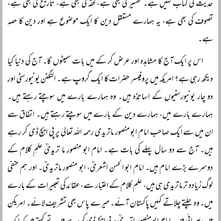
حدیث کی کتاب نہیں ہے۔ تفسیر کی بھی ہے، فقہ کی بھی ہے، تاریخ کی بھی ہے،
تصوف کی بھی ہے، یہ ہمارے مستقل دین کا ایک موضوع ہے اور دین کا حصہ
ہے۔
اس پر ایک آج کا مشاہدہ اور عرض کر کے میں بات سمیٹوں گا۔ آج کی دنیا کیا
دیکھ رہی ہے؟ امریکہ میں پروفیسر حضرات کا ایک گروپ ہے۔ النگٹن یونیورسٹی اور
دو چار یونیورسٹیوں کے اساتذہ ہیں۔ وہ ہمارے بارے میں سوچتے رہتے ہیں۔
ہمارے بارے میں، ہمارے دین کے بارے میں سوچتے رہتے ہیں۔ اتفاق سے
ان میں سے ایک صاحب امام ابو منصور ماتریدی رحمہ اللہ تعالیٰ پر پی ایچ ڈی کر رہے
ہیں۔ آج سے دو سال پہلے کی بات ہے۔ امام ابو منصور ما تریدیؒ علمِ کلام کے
دوسرے بڑے امام ہیں۔ امام ابو الحسن اشعریؒ، ابو منصور ماتریدیؒ۔ اور ہم حنفی
لوگ زیادہ تر ماتریدی ہی ہیں، علمِ کلام کے اعتبار سے، عقائد کی تعبیرات کے بارے
میں۔ وہ چلتے چلاتے کہیں پاکستان آئے۔ میرے پاس بھی تشریف لائے۔ امریکن