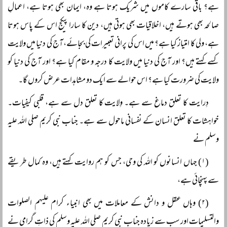
ہے؟ باقی سارے کاموں میں شریک ہوتا ہے وہ، ایمان بھی ہوتا ہے، اعمالِ
صالحہ بھی ہوتے ہیں، اخلاقیات بھی ہوتی ہیں، دین کا سارا پیکج اس کے پاس ہوتا
ہے، ولی کا امتیاز کیا ہے؟ میں اس کی پرانی تعبیرات کی بجائے، آج کی دنیا میں ولایت
کسے کہتے ہیں؟ اور آج کی دنیا میں ولایت کا درجہ و مقام کیا ہے؟ اور آج کی دنیا کو
ولایت کی ضرورت کیا ہے؟ اس حوالے سے ایک دو مشاہدات عرض کروں گا۔
دِرایت کا تعلق دماغ سے ہے۔ وِلایت کا تعلق دل سے ہے، قلبی کیفیات۔
خواہشات کا تعلق انسان کے نفسانی ماحول سے ہے۔ جناب نبی کریم صلی اللہ علیہ
وسلم نے
(۱) جہاں انسانوں کو اللہ کی وحی، جس کو ہم روایت کہتے ہیں، وہ کمال طریقے
سے پہنچائی ہے،
(۲) وہاں عقل و دانش کے معاملات میں بھی انبیاء کرام علیہم الصلوات
والتسلیمات اور سب سے زیادہ جناب نبی کریم صلی اللہ علیہ وسلم کی ذاتِ گرامی نے