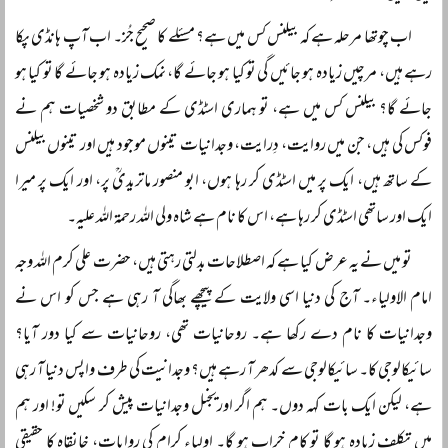
اب چوتھا مرحلہ ہے کہ بیلنس کس میں ہے؟ مسئلے کا صحیح جُز۔ اب آپ ہانڈی پکا
رہے ہیں، مرچیں زیادہ ہو جائیں گی تو کیا ہو جائے گا، نمک زیادہ ہو جائے گا تو کیا ہو
جائے گا؟ بیلنس کس میں ہے، تو ہماری اسٹڈی کے مطابق دو شخصیات ہم نے
فوکس کی ہیں، جن میں روایت، دِرایت، وجدانیات تینوں موجود ہیں اور تینوں بیلنس
کے ساتھ ہیں، ایک پر میں اسٹڈی کر رہا ہوں، ابو منصور ماتریدیؒ پر، اور ایک پر میرا
ایک اور ساتھی اسٹڈی کر رہا ہے، اس کا نام ہے شاہ ولی اللہ رحمۃ اللہ علیہ۔
تو میں نے یہ عرض کیا ہے کہ اصطلاحات بدلتی رہتی ہیں، حضرت علی کرم اللہ وجہ
امام الاولیاء۔ آج کی دنیا اسی ولایت کے پیچھے بھاگی آ رہی ہے جس کو اس نے
وجدانیات کا نام دے رکھا ہے۔ روحانیات تھی، روحانیات سے کیا دور آیا؟
سائیکالوجی کا۔ سائیکالوجی سے کدھر آ رہے ہیں؟ وجدانیت کی طرف واپس دنیا آ رہی
ہے، لیکن ایک بات کہہ دوں۔ ہم اگر اوریجنل وجدانیات پیش کر سکیں تو! اور ہم
میں تکلف زیادہ ہو گا تو کام خراب ہو گا۔ اولیاء کرام کی روایات، خانقاہ کا حقیقی