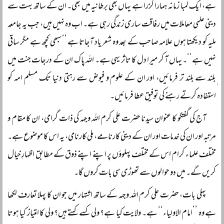
ہے، ایک لمبا زمانہ ہمارا گزرا ہے یہاں بھی برطانیہ میں بھی۔ ان کے ساتھ بہت سے
دینی علمی معاملات میں رفاقت ساری زندگی رہی ہے۔ اب وہ نہیں ہیں، جب یہ جامعہ
ملیہ کو دیکھتا ہوں علامہ صاحب کے بعد وہ شعر یاد آجاتا ہے ’’سبھی کچھ ہے مگر ساقی
نہیں ہے‘‘۔ یہاں آ کر میرا دل کا تاثر یہی ہے۔ اللہ پاک ان کے درجات جنت میں
ٖبلند سے بلند تر فرمائیں، اور ان کے علوم و فیوض سے رہتی دنیا تک مسلم امہ کو
استفادہ کرتے رہنے کی توفیق عطا فرمائیں۔
آج کی گفتگو کا عنوان سیدنا حضرت علی کرم اللہ وجہہ کی ذات گرامی، ان کا مقام و
مرتبہ اور ان کی خدمات اور ان کے دینی کارنامے، مِلی کارنامی، یہ اس کا موضوع ہے۔
مختلف علماء کرام اس کے مختلف پہلوؤں پر اپنے اپنے ذوق کے مطابق اظہارِ خیال
کریں گے۔ میں دو حوالوں سے تھوڑی سی بات کروں گا۔
پہلی بات، حضرت علی کرم اللہ وجہہ کے ساتھ اشتہار میں جو ان کا پہلا تعارف لکھا
ہے وہ ’’امام الاولیاء‘‘ ہے۔ ولایت کیا ہے؟ ولی کسے کہتے ہیں؟ ولی کا امتیاز کیا ہوتا