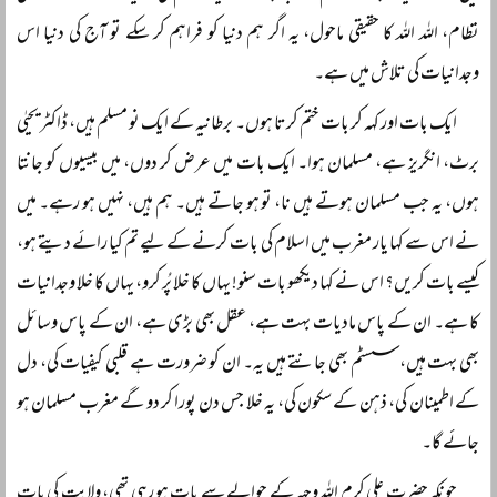
نظام، اللہ اللہ کا حقیقی ماحول، یہ اگر ہم دنیا کو فراہم کر سکے تو آج کی دنیا اس
وجدانیات کی تلاش میں ہے۔
ایک بات اور کہہ کر بات ختم کرتا ہوں۔ برطانیہ کے ایک نو مسلم ہیں، ڈاکٹر یحیٰی
برٹ، انگریز ہے، مسلمان ہوا۔ ایک بات میں عرض کر دوں، میں بیسیوں کو جانتا
ہوں، یہ جب مسلمان ہوتے ہیں نا، تو ہو جاتے ہیں۔ ہم ہیں، نہیں ہو رہے۔ میں
نے اس سے کہا یار مغرب میں اسلام کی بات کرنے کے لیے تم کیا رائے دیتے ہو،
کیسے بات کریں؟ اس نے کہا دیکھو بات سنو! یہاں کا خلا پُر کرو، یہاں کا خلا وجدانیات
کا ہے۔ ان کے پاس مادیات بہت ہے، عقل بھی بڑی ہے، ان کے پاس وسائل
بھی بہت ہیں، سسٹم بھی جانتے ہیں یہ۔ ان کو ضرورت ہے قلبی کیفیات کی، دل
کے اطمینان کی، ذہن کے سکون کی، یہ خلا جس دن پورا کر دو گے مغرب مسلمان ہو
جائے گا۔
چونکہ حضرت علی کرم اللہ وجہہ کے حوالے سے بات ہو رہی تھی، ولایت کی بات