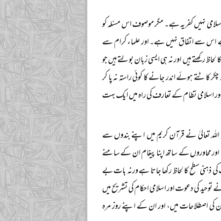
اسلامی نہیں کفریہ ہے۔ مگر موصوف اس مسئلہ کو
مجھے اس سے اتفاق نہیں ہے۔ اور علماء کرام سے
لحاظ رکھتے ہیں اور نہ ہی ایسی زبان بولتے ہیں جو
کاٹتے ہوئے اندر جانے کا کوئی راستہ نہ پا کر
ور اسلامی نظام کے تعارف کی راہ میں ایک بہت
لہ تعالیٰ نے قرآن کریم میں اپنے بندوں سے
اور محاوروں کے ساتھ اپنا پیغام ان کے سامنے
کی ذہنی سطح کا لحاظ رکھا جاتا ہے ورنہ بات بے
ے توحید کی دعوت اور اسلامی احکام کی تشریح میں
ان کی اصطلاحات میں، اور ان کے اپنے روز مرہ