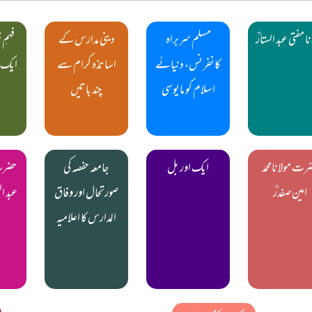
ا مفتی عبد الستارؒ
مسلم سربراہ
دینی مدارس کے
فہمِ 
کانفرنس، دنیائے
اساتذہ کرام سے
ایک 
اسلام کو مایوسی
چند باتیں
رت مولانامحمد
ایک اور بل
جامعہ حفصہ کی
حضرت 
امین صفدرؒ
صورتحال اور وفاق
عبد ا
المدارس کا اعلامیہ