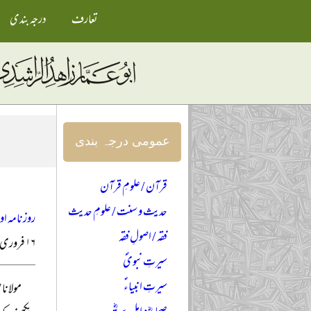
تعارف
درجہ بندی
عمومی درجہ بندی
قرآن / علومِ قرآن
حدیث و سنت / علومِ حدیث
روزنامہ ا
فقہ / اصولِ فقہ
۱۶ فروری ۱۹۹۹ء
سیرتِ نبویؐ
سیرتِ انبیاءؑ
مولانا