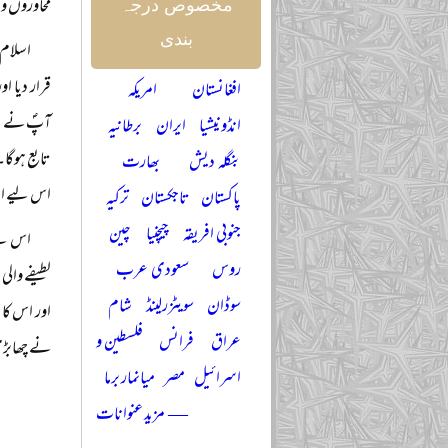
محاوروں و 
مخصوص درجہ
بندی
اسلام ک
قرار دیا ا
افغانستان
امریکہ
آپؐ نے یوں
انڈونیشیا
ایران
برطانیہ
تابع ہوگا۔
بنگلہ دیش
بھارت
اس لیے ان 
پاکستان
تاجکستان
ترکیہ
جنوبی افریقہ
چیچنیا
چین
اس لیے
روس
سعودی عرب
لطیفے والی
سوڈان
سویٹزرلینڈ
شام
اور اس کا
عراق
فرانس
فلسطین و
نے چھابڑی
اسرائیل
مصر
میانمار برما
— مزید عنوانات