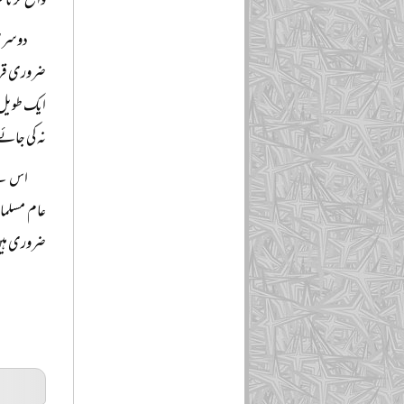
واضح کرنا 
دوسری 
ضروری قرار
ایک طویل خ
نہ کی جائ
اس لیے
عام مسلما
ضروری ہیں 