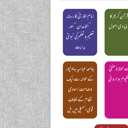
قرآن کریم کا
امام بخاریؒ کا رسالہ
بنیادی اصول
’’الوُحدان‘‘ اور
تعلیم و تعلّم کی نبویؐ
ہدایت
مولانا مفتی
جامعہ عباسیہ بہاولپور
لقیوم ہزارویؒ
کے حوالہ سے ایک
وضاحت / سودی
نظام کے خلاف
قومی اسمبلی میں بل