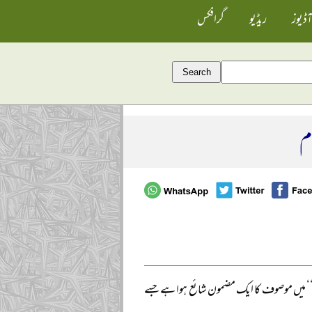
آڈیوز
ریڈیو
گرافکس
ام
‘‘ میں موصوف کا ایک مضمون شائع ہوا ہے جسے