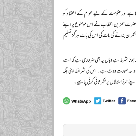
تا ہے اور حکومت کے لیے عوام کے اعتماد کو
نین حضرت عمرٌ بن الخطاب نے اس موضوع پر اپنے
 حکمران بنانے کی بات کی اس کی بات ہرگز تسلیم
د ہونا شرط ہے وہاں یہ بھی ضروری ہے کہ اسے
کی واحد صورت ووٹ ہے۔ اس کی شرائط اپنی جگہ
پنے طرز استدلال پر نظر ثانی کرنی چاہیے۔