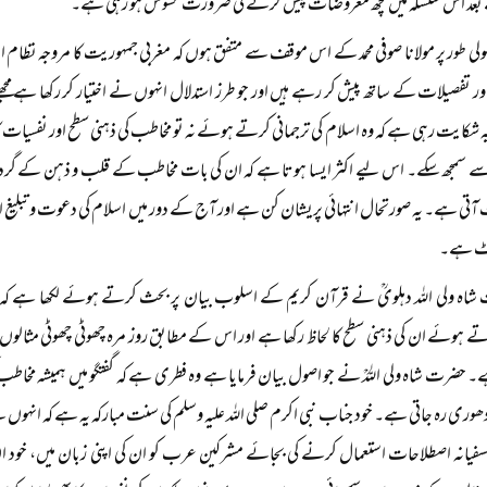
 بعد اس سلسلہ میں کچھ معروضات پیش کرنے کی ضرورت محسوس ہو رہی ہے۔
ولی طور پر مولانا صوفی محمد کے اس موقف سے متفق ہوں کہ مغربی جمہوریت کا مروجہ نظام 
ور تفصیلات کے ساتھ پیش کر رہے ہیں اور جو طرز استدلال انہوں نے اختیار کر رکھا ہے 
 یہ شکایت رہی ہے کہ وہ اسلام کی ترجمانی کرتے ہوئے نہ تو مخاطب کی ذہنی سطح اور نفسیات کا 
ے سمجھ سکے۔ اس لیے اکثر ایسا ہوتا ہے کہ ان کی بات مخاطب کے قلب و ذہن کے گرد چکر 
تی ہے۔ یہ صورتحال انتہائی پریشان کن ہے اور آج کے دور میں اسلام کی دعوت و تبلیغ ا
وٹ ہے۔
اہ ولی اللہ دہلویؒ نے قرآن کریم کے اسلوب بیان پر بحث کرتے ہوئے لکھا ہے کہ ال
ہوئے ان کی ذہنی سطح کا لحاظ رکھا ہے اور اس کے مطابق روز مرہ چھوٹی چھوٹی مثالوں 
۔ حضرت شاہ ولی اللہؒ نے جو اصول بیان فرمایا ہے وہ فطری ہے کہ گفتگو میں ہمیشہ مخاطب 
دھوری رہ جاتی ہے۔ خود جناب نبی اکرم صلی اللہ علیہ وسلم کی سنت مبارکہ یہ ہے کہ انہوں ن
فلسفیانہ اصطلاحات استعمال کرنے کی بجائے مشرکین عرب کو ان کی اپنی زبان میں، خود 