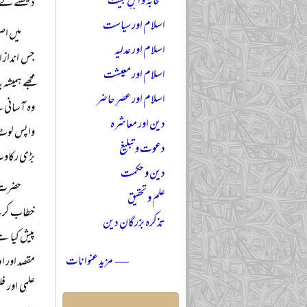
صحابہؓ و اہلِ بیتؓ
دیکھنے کے
اسلام اور سیاست
میں اص
اسلام اور عدلیہ
جس انداز ا
اسلام اور معیشت
مجھے ہمیشہ
اسلام اور عصرِ حاضر
وہ آسانی س
دین اور معاشرہ
واپس لوٹ آ
دعوت و تبلیغ
بڑی رکا
دین و حکمت
حضرت ش
علم و تحقیق
خطاب کرتے 
تذکرہ بزرگانِ دین
پیش کیا ہے
— مزید عنوانات
مقصد اور ا
علمی اور 