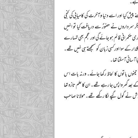
ا ہے۔
ے پیش کیا اور اسے دنیا و آخرت کی کامیابی کی کنجی
دیگر سرداروں نے حضورؐ سے دریافت کیا تو انہیں
ری حکمرانی قائم ہو جائے گی اور عجم بھی تمہارے
دار کے سوا اور کسی زبان کو سمجھتے ہی نہیں تھے۔
 آسانی آسکتا تھا۔
نوں باتوں کا لحاظ رکھا جائے۔ ورنہ بات اس
ے بعد گھر واپس جا رہے تھے۔ ان کا علم تازہ تھا
فروش نے گول گپے لگا رکھے تھے۔ مولانا صاحب