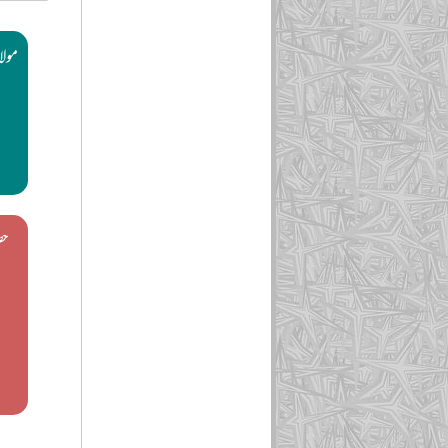
مولان
حض