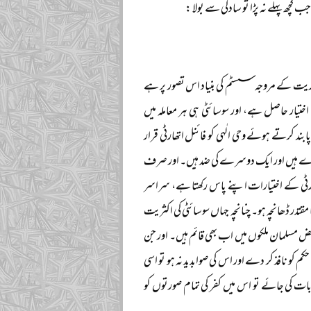
ھ پہلے نہ پڑا تو سادگی سے بولا :
ہوریت کے مروجہ سسٹم کی بنیاد اس تصور پر ہے
تیار حاصل ہے، اور سوسائٹی ہی ہر معاملہ میں
ابند کرتے ہوئے وحی الٰہی کو فائنل اتھارٹی قرار
ڑے ہیں اور ایک دوسرے کی ضد ہیں۔ اور صرف
تھارٹی کے اختیارات اپنے پاس رکھتا ہے، سراسر
قتدر ڈھانچہ ہو۔ چنانچہ جہاں سوسائٹی کی اکثریت
بعض مسلمان ملکوں میں اب بھی قائم ہیں۔ اور جن
م کو نافذ کر دے اور اس کی صوابدید نہ ہو تو اسی
کی جائے تو اس میں کفر کی تمام صورتوں کو