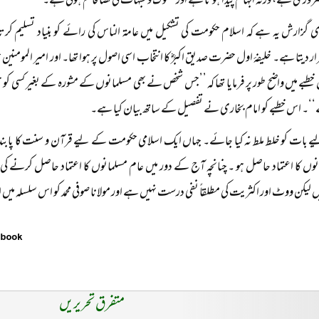
ضروری ہے، ورنہ ابہام پیدا ہوتا ہے اور شکوک و شبہات کی فضا قائم ہوتی ہے۔
گزارش یہ ہے کہ اسلام حکومت کی تشکیل میں عامۃ الناس کی رائے کو بنیاد تسلیم کر
 دیتا ہے۔ خلیفۂ اول حضرت صدیق اکبرؓ کا انتخاب اسی اصول پر ہوا تھا۔ اور امیر الموم
طبے میں واضح طور پر فرمایا تھا کہ ’’جس شخص نے بھی مسلمانوں کے مشورہ کے بغیر کسی کو
ے‘‘۔ اس خطبے کو امام بخاری نے تفصیل کے ساتھ بیان کیا ہے۔
 بات کو خلط ملط نہ کیا جائے۔ جہاں ایک اسلامی حکومت کے لیے قرآن و سنت کا پابن
نوں کا اعتماد حاصل ہو ۔ چنانچہ آج کے دور میں عام مسلمانوں کا اعتماد حاصل کرنے 
لیکن ووٹ اور اکثریت کی مطلقاً نفی درست نہیں ہے اور مولانا صوفی محمد کو اس سلسلہ میں ا
متفرق تحریریں