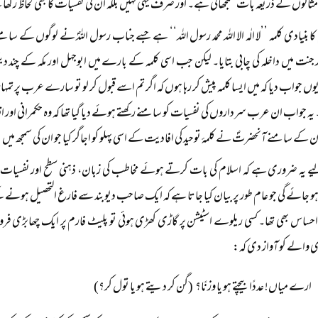
مثالوں کے ذریعہ بات سمجھائی ہے۔ اور صرف یہی نہیں بلکہ ان کی نفسیات کا بھی لحاظ رکھ
ا بنیادی کلمہ ’’لا الٰہ الا اللہ محمد رسول اللہ‘‘ ہے جسے جناب رسول اللہؐ نے لوگوں کے سامن
ور جنت میں داخلہ کی چابی بتایا۔ لیکن جب اسی کلمہ کے بارے میں ابوجہل اور مکہ کے چند 
 جواب دیا کہ میں ایسا کلمہ پیش کر رہا ہوں کہ اگر تم اسے قبول کر لو تو سارے عرب پر تمہا
 یہ جواب ان عرب سرداروں کی نفسیات کو سامنے رکھتے ہوئے دیا گیا تھا کہ وہ حکمرانی اور اقت
کے سامنے آنحضرتؐ نے کلمۂ توحید کی افادیت کے اسی پہلو کو اجاگر کیا جو ان کی سمجھ میں با
 یہ ضروری ہے کہ اسلام کی بات کرتے ہوئے مخاطب کی زبان، ذہنی سطح اور نفسیات تی
 ہو جائے گی جو عام طور پر بیان کیا جاتا ہے کہ ایک صاحب دیوبند سے فارغ التحصیل ہونے ک
 احساس بھی تھا۔ کسی ریلوے اسٹیشن پر گاڑی کھڑی ہوئی تو پلیٹ فارم پر ایک چھابڑی 
 والے کو آواز دی کہ:
ارے میاں! عددًا بیچتے ہو یا وزنًا؟ (گن کر دیتے ہو یا تول کر؟)