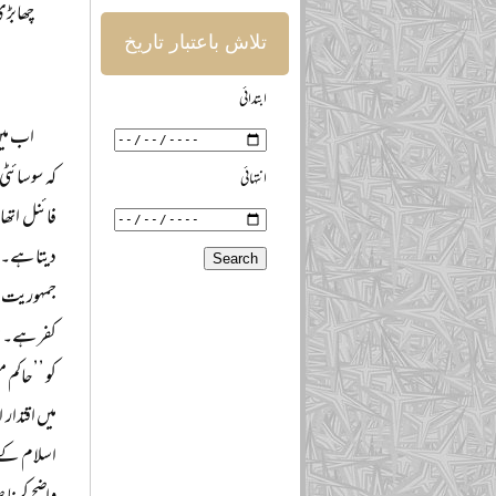
چھابڑی
تلاش باعتبار تاریخ
ابتدائی
اب میں
کہ سوسائٹی
انتہائی
فائنل اتھا
دیتا ہے۔ 
جمہوریت ہی
کفر ہے۔ خو
کو ’’حاکم 
میں اقتدار
اسلام کے 