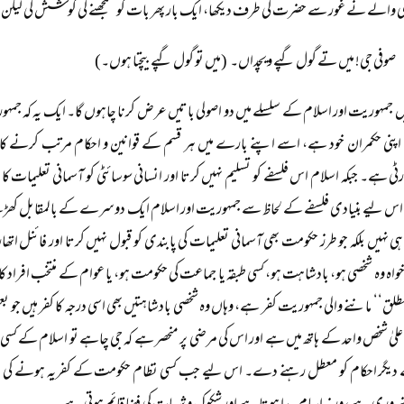
 والے نے غور سے حضرت کی طرف دیکھا، ایک بار پھر بات کو سمجھنے کی کوشش کی لیکن جب کچ
صوفی جی! میں تے گول گپے ویچداں۔ (میں تو گول گپے بیچتا ہوں۔)
 جمہوریت اور اسلام کے سلسلے میں دو اصولی باتیں عرض کرنا چاہوں گا۔ ایک یہ کہ جم
 اپنی حکمران خود ہے، اسے اپنے بارے میں ہر قسم کے قوانین و احکام مرتب کرنے کا اخ
رٹی ہے۔ جبکہ اسلام اس فلسفے کو تسلیم نہیں کرتا اور انسانی سوسائٹی کو آسمانی تعلیمات کا پ
اس لیے بنیادی فلسفے کے لحاظ سے جمہوریت اور اسلام ایک دوسرے کے بالمقابل کھ
 نہیں بلکہ جو طرز حکومت بھی آسمانی تعلیمات کی پابندی کو قبول نہیں کرتا اور فائنل ا
اہ وہ شخصی ہو، بادشاہت ہو، کسی طبقہ یا جماعت کی حکومت ہو، یا عوام کے منتخب افراد کا م
مطلق‘‘ ماننے والی جمہوریت کفر ہے، وہاں وہ شخصی بادشاہتیں بھی اسی درجہ کا کفر ہیں جو 
 اعلیٰ شخص واحد کے ہاتھ میں ہے اور اس کی مرضی پر منحصر ہے کہ جی چاہے تو اسلام کے کسی حک
دیگر احکام کو معطل رہنے دے۔ اس لیے جب کسی نظام حکومت کے کفریہ ہونے کی بات 