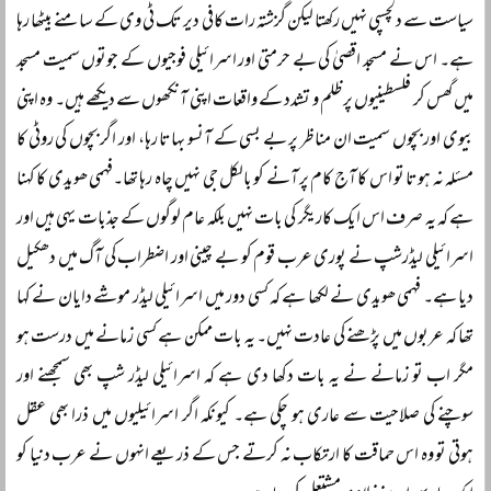
سیاست سے دلچسپی نہیں رکھتا لیکن گزشتہ رات کافی دیر تک ٹی وی کے سامنے بیٹھا رہا
ہے۔ اس نے مسجد اقصیٰ کی بے حرمتی اور اسرائیلی فوجیوں کے جوتوں سمیت مسجد
میں گھس کر فلسطینیوں پر ظلم و تشدد کے واقعات اپنی آنکھوں سے دیکھے ہیں۔ وہ اپنی
بیوی اور بچوں سمیت ان مناظر پر بے بسی کے آنسو بہاتا رہا، اور اگر بچوں کی روٹی کا
مسئلہ نہ ہوتا تو اس کا آج کام پر آنے کو بالکل جی نہیں چاہ رہا تھا۔فہمی ھویدی کا کہنا
ہے کہ یہ صرف اس ایک کاریگر کی بات نہیں بلکہ عام لوگوں کے جذبات یہی ہیں اور
اسرائیلی لیڈرشپ نے پوری عرب قوم کو بے چینی اور اضطراب کی آگ میں دھکیل
دیا ہے۔ فہمی ھویدی نے لکھا ہے کہ کسی دور میں اسرائیلی لیڈر موشے دایان نے کہا
تھا کہ عربوں میں پڑھنے کی عادت نہیں۔ یہ بات ممکن ہے کسی زمانے میں درست ہو
مگر اب تو زمانے نے یہ بات دکھا دی ہے کہ اسرائیلی لیڈر شپ بھی سمجھنے اور
سوچنے کی صلاحیت سے عاری ہو چکی ہے۔ کیونکہ اگر اسرائیلیوں میں ذرا بھی عقل
ہوتی تو وہ اس حماقت کا ارتکاب نہ کرتے جس کے ذریعے انہوں نے عرب دنیا کو