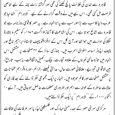
قاہرہ سے لندن کی فلائٹ پانچ گھنٹے کی تھی اور گزشتہ رات نیند کے لیے خاصی
فرصت مل گئی تھی۔ اس لیے میں نے وقت گزارنے کے لیے ’’الاہرام‘‘ اٹھا لیا جو
عرب دنیا کا سب سے بڑا اور سب سے پرانا اخبار ہے۔ یہ مصر کا قومی روزنامہ ہے جو
قاہرہ سے شائع ہوتا ہے۔ اس کی اشاعت کا آغاز ۵ اگست ۱۸۷۶ء کو سلیم و بشارۃ
تقلا کی ادارت میں ہوا تھا اور آج کل اس کے ایگزیکٹو چیف الاستاذ ابراہیم نافع اور
چیف ایڈیٹر اسامہ الغزالی الحرب ہیں۔ جہازی سائز کے ۳۲ صفحات پر مشتمل اس
اخبار میں تازہ عالمی خبروں کے علاوہ تجارت، بینک، کھیل و ثقافت، مذہب، تاریخ،
بین الاقوامی تجزیے، علاقائی صورت حال، عدالتی فیصلے، جرائم، اور دیگر اہم عنوانات
پر مشتمل صفحات اور کالم موجود ہیں۔ اخبار پر ایک مجموعی نظر ڈالنے کے بعد قاری کو
حالات حاضرہ کے حوالہ سے اہم اور ضروری معلومات حاصل ہو جاتی ہیں۔ آئیے ۱۰
اکتوبر ۲۰۰۰ء کے ’’الاہرام‘‘ پر ایک نظر ڈالتے ہیں۔
مرکزی سرخی مصر کے صدر حسنی مبارک اور فلسطینی لیڈر یاسر عرفات کی ملاقات