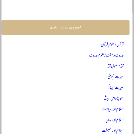
عمومی درجہ بندی
قرآن / علومِ قرآن
حدیث و سنت / علومِ حدیث
فقہ / اصولِ فقہ
سیرتِ نبویؐ
سیرتِ انبیاءؑ
صحابہؓ و اہلِ بیتؓ
اسلام اور سیاست
اسلام اور عدلیہ
اسلام اور معیشت