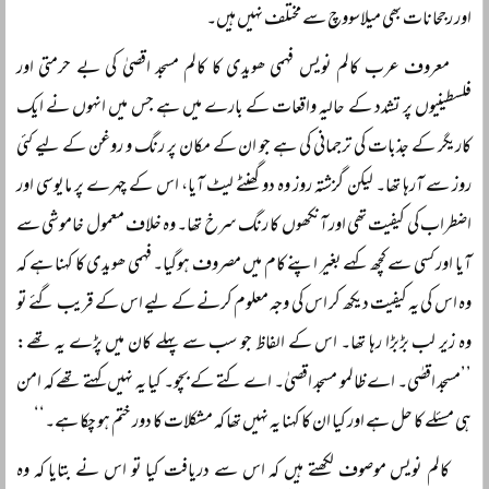
اور رجحانات بھی میلاسووچ سے مختلف نہیں ہیں۔
معروف عرب کالم نویس فہمی ھویدی کا کالم مسجد اقصیٰ کی بے حرمتی اور
فلسطینیوں پر تشدد کے حالیہ واقعات کے بارے میں ہے جس میں انہوں نے ایک
کاریگر کے جذبات کی ترجمانی کی ہے جو ان کے مکان پر رنگ و روغن کے لیے کئی
روز سے آرہا تھا۔ لیکن گزشتہ روز وہ دو گھنٹے لیٹ آیا، اس کے چہرے پر مایوسی اور
اضطراب کی کیفیت تھی اور آنکھوں کا رنگ سرخ تھا۔ وہ خلاف معمول خاموشی سے
آیا اور کسی سے کچھ کہے بغیر اپنے کام میں مصروف ہوگیا۔ فہمی ھویدی کا کہنا ہے کہ
وہ اس کی یہ کیفیت دیکھ کر اس کی وجہ معلوم کرنے کے لیے اس کے قریب گئے تو
وہ زیر لب بڑبڑا رہا تھا۔ اس کے الفاظ جو سب سے پہلے کان میں پڑے یہ تھے:
’’مسجد اقصٰی۔ اے ظالمو مسجد اقصیٰ۔ اے کتے کے بچو۔ کیا یہ نہیں کہتے تھے کہ امن
ہی مسئلے کا حل ہے اور کیا ان کا کہنا یہ نہیں تھا کہ مشکلات کا دور ختم ہو چکا ہے۔‘‘
کالم نویس موصوف لکھتے ہیں کہ اس سے دریافت کیا تو اس نے بتایا کہ وہ