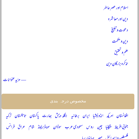
اسلام اور عصرِ حاضر
دین اور معاشرہ
دعوت و تبلیغ
دین و حکمت
علم و تحقیق
تذکرہ بزرگانِ دین
— مزید عنوانات
مخصوص درجہ بندی
افغانستان
امریکہ
انڈونیشیا
ایران
برطانیہ
بنگلہ دیش
بھارت
پاکستان
تاجکستان
ترکیہ
جنوبی افریقہ
چیچنیا
چین
روس
سعودی عرب
سوڈان
سویٹزرلینڈ
شام
عراق
فرانس
فلسطین و اسرائیل
مصر
میانمار برما