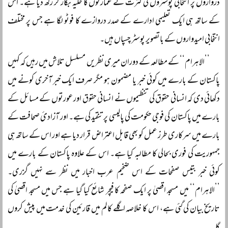
دروازوں پر انتخابی پوسٹروں کی کثرت نے عمارتوں کا حلیہ بگاڑ کر رکھ دیا ہے۔ اس
کے ساتھ ہی ایک تعلیمی ادارے کے صدر دروازے کا فوٹو لگا ہے جس پر مختلف
انتخابی امیدواروں کے باتصویر پوسٹر چسپاں ہیں۔
’’الاہرام‘‘ کے مطالعہ کے دوران میری نظریں مسلسل تلاش میں رہیں کہ کہیں
پاکستان کے بارے میں کوئی خبر یا مضمون ہو مگر صرف ایک خبر آخری کونے میں
دکھائی دی کہ انسانی حقوق کی تنظیموں نے انسانی حقوق اور عورتوں کے مسائل کے
بارے میں پاکستان کی فوجی حکومت کی پالیسی پر تنقید کی ہے۔ اور آزادئ صحافت کے
بارے میں سرکاری طرز عمل کو بھی قابل اعتراض قرار دیا ہے اور اس کے ساتھ ہی
جمہوریت کی فوری بحالی کا مطالبہ کیا ہے۔ اس کے علاوہ پاکستان کے بارے میں
کوئی خبر بتیس صفحات کے اس ضخیم عرب اخبار میں نظر سے نہیں گزری۔
’’الاہرام‘‘ میں مسجد اقصیٰ پر ایک صفحہ کا فیچر شائع کیا گیا ہے جس میں مسجد اقصیٰ کی
تاریخ بیان کی گئی ہے، اس کا خلاصہ اگلے کالم میں قارئین کی خدمت میں پیش کروں