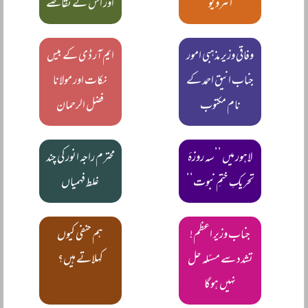
انٹرویو
اور اس کے تقاضے
وفاقی وزیر مذہبی امور
ایم آر ڈی کے بیس
جناب انیق احمد کے
نکات اور مولانا
نام مکتوب
فضل الرحمان
لاہور میں ’’سہ روزۂ
محترم راجہ انور کی چند
تحریکِ ختمِ نبوت‘‘
غلط فہمیاں
جناب وزیر اعظم!
ہم حنفی کیوں
تشدد سے مسئلہ حل
کہلاتے ہیں؟
نہیں ہوگا