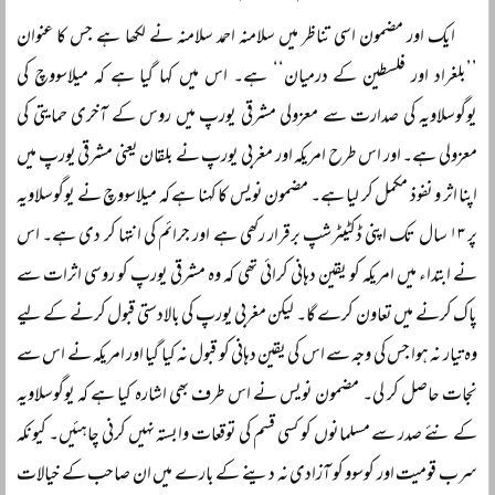
ایک اور مضمون اسی تناظر میں سلامنہ احمد سلامنہ نے لکھا ہے جس کا عنوان
’’بلغراد اور فلسطین کے درمیان‘‘ ہے۔ اس میں کہا گیا ہے کہ میلاسووچ کی
یوگوسلاویہ کی صدارت سے معزولی مشرقی یورپ میں روس کے آخری حمایتی کی
معزولی ہے۔ اور اس طرح امریکہ اور مغربی یورپ نے بلقان یعنی مشرقی یورپ میں
اپنا اثر و نفوذ مکمل کر لیا ہے۔ مضمون نویس کا کہنا ہے کہ میلاسووچ نے یوگوسلاویہ
پر ۱۳ سال تک اپنی ڈکٹیٹرشپ برقرار رکھی ہے اور جرائم کی انتہا کر دی ہے۔ اس
نے ابتداء میں امریکہ کو یقین دہانی کرائی تھی کہ وہ مشرقی یورپ کو روسی اثرات سے
پاک کرنے میں تعاون کرے گا۔ لیکن مغربی یورپ کی بالادستی قبول کرنے کے لیے
وہ تیار نہ ہوا جس کی وجہ سے اس کی یقین دہانی کو قبول نہ کیا گیا اور امریکہ نے اس سے
نجات حاصل کر لی۔ مضمون نویس نے اس طرف بھی اشارہ کیا ہے کہ یوگوسلاویہ
کے نئے صدر سے مسلمانوں کو کسی قسم کی توقعات وابستہ نہیں کرنی چاہئیں۔ کیونکہ
سرب قومیت اور کوسوو کو آزادی نہ دینے کے بارے میں ان صاحب کے خیالات