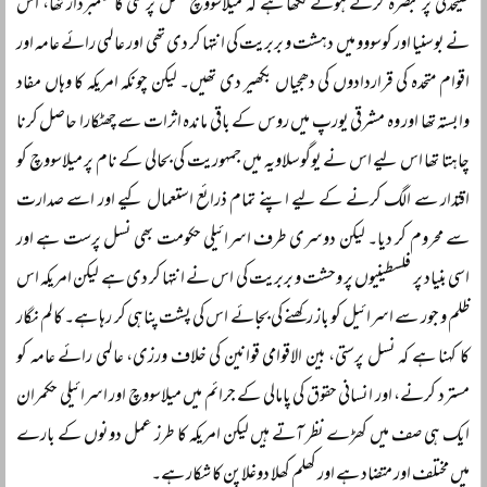
علیحدگی پر تبصرہ کرتے ہوئے لکھا ہے کہ میلاسووچ نسل پرستی کا علمبردار تھا، اس
نے بوسنیا اور کوسووو میں دہشت و بربریت کی انتہا کر دی تھی اور عالمی رائے عامہ اور
اقوام متحدہ کی قراردادوں کی دھجیاں بکھیر دی تھیں۔ لیکن چونکہ امریکہ کا وہاں مفاد
وابستہ تھا اور وہ مشرقی یورپ میں روس کے باقی ماندہ اثرات سے چھٹکارا حاصل کرنا
چاہتا تھا اس لیے اس نے یوگوسلاویہ میں جمہوریت کی بحالی کے نام پر میلاسووچ کو
اقتدار سے الگ کرنے کے لیے اپنے تمام ذرائع استعمال کیے اور اسے صدارت
سے محروم کر دیا۔ لیکن دوسری طرف اسرائیلی حکومت بھی نسل پرست ہے اور
اسی بنیاد پر فلسطینیوں پر وحشت و بربریت کی اس نے انتہا کر دی ہے لیکن امریکہ اس
ظلم و جور سے اسرائیل کو باز رکھنے کی بجائے اس کی پشت پناہی کر رہا ہے۔ کالم نگار
کا کہنا ہے کہ نسل پرستی، بین الاقوامی قوانین کی خلاف ورزی، عالمی رائے عامہ کو
مسترد کرنے، اور انسانی حقوق کی پامالی کے جرائم میں میلاسووچ اور اسرائیلی حکمران
ایک ہی صف میں کھڑے نظر آتے ہیں لیکن امریکہ کا طرز عمل دونوں کے بارے
میں مختلف اور متضاد ہے اور کھلم کھلا دوغلاپن کا شکار ہے۔