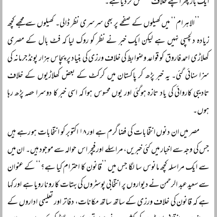
ایک بار پھر اپنے خلاف مشتعل کر دیا ہے۔
’’الاہرام‘‘ میں کھیلوں کے صفحے پر بھی سرسری نظر ڈالی۔ کھیلوں سے مجھے کچھ
زیادہ دلچسپی نہیں ہے لیکن ایک خبر نے نظر کو روک لیا کہ فٹ بال کے مصری
کھلاڑی احمد فاروق کو قواعد و ضوابط کی خلاف ورزی کی بنیاد پر پچاس ہزار پونڈ جرمانہ کی
سزا سنائی گئی۔ یہ خبر پڑھ کر پاکستان میں کرکٹ کے بعض کھلاڑیوں کے خلاف
تادیبی کاروائی کی یاد تازہ ہوگئی اور یوں محسوس ہوا کہ اسی خبر کا دوسرا حصہ پڑھ رہا
ہوں۔
مصر میں ان دنوں انتخابات کی فضا گرم ہے اور ۱۸ اکتوبر کو انتخابات ہو رہے ہیں
جس کی وجہ سے اخبار میں کئی خبریں، مراسلے اور فیچر اس حوالہ سے موجود ہیں۔ ان میں
سے ایک مراسلہ کچھ مانوس سا لگا جس میں ’’قانون کا احترام کیا ہے؟‘‘ کے عنوان
سے سعید عبد الرحمن نے دیواروں پر انتخابی پوسٹروں کی بہتات کا رونا رویا ہے اور کہا
ہے کہ قانون کی خلاف ورزی کے ساتھ ساتھ مکانات، دفاتر اور تعلیمی اداروں کے