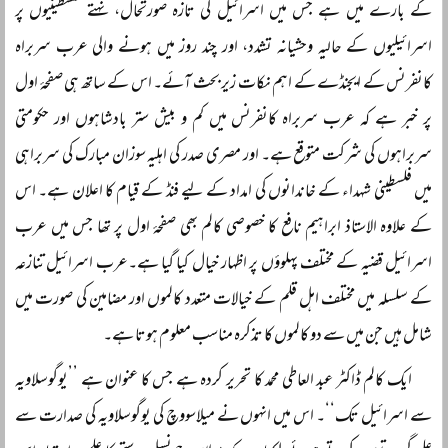
کے بارے میں ہے جس میں اسرائیل کی تازہ صورتحال، نہتے فلسطینیوں پر
اسرائیلیوں کے حالیہ وحشیانہ تشدد، اور چند روز میں ہونے والی عرب سربراہ
کانفرنس کے ایجنڈے کے اہم نکات زیر بحث آئے۔ اس کے ساتھ ہی صفحۂ اول
پر خبر ہے کہ عرب سربراہ کانفرنس میں کم و بیش ستر بادشاہوں اور حکومتی
سربراہوں کی شرکت متوقع ہے۔ اور مصری صدر کی اہلیہ سوزان مبارک کی سربراہی
میں فلسطینی شہداء کے خاندانوں کی امداد کے لیے فنڈ کے قیام کا اعلان ہے۔ اس
کے علاوہ الاستاذ ابراہیم نافع کا خصوصی کالم بھی صفحۂ اول پر تھا جس میں عرب
اسرائیل قضیہ کے مختلف پہلوؤں پر اظہار خیال کیا گیا ہے۔عرب اسرائیل تنازعہ
کے سلسلہ میں مختلف اہل قلم کے خیالات متعدد کالموں اور مضامین کی صورت میں
شامل ہیں جن میں سے دو کالموں کا تذکرہ مناسب معلوم ہوتا ہے۔
ایک کالم ڈاکٹر عبد العاطی محمد کا تحریر کردہ ہے جس کا عنوان ہے ’’یوگوسلاویہ
سے اسرائیل تک‘‘۔ اس میں انہوں نے میلاسووچ کی یوگوسلاویہ کی صدارت سے