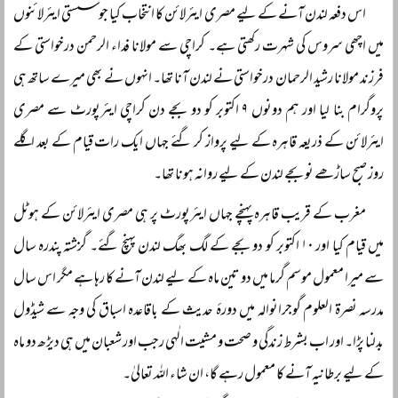
اس دفعہ لندن آنے کے لیے مصری ایئرلائن کا انتخاب کیا جو سستی ایئرلائنوں
میں اچھی سروس کی شہرت رکھتی ہے۔ کراچی سے مولانا فداء الرحمن درخواستی کے
فرزند مولانا رشید الرحمان درخواستی نے لندن آنا تھا۔ انہوں نے بھی میرے ساتھ ہی
پروگرام بنا لیا اور ہم دونوں ۹ اکتوبر کو دو بجے دن کراچی ایئرپورٹ سے مصری
ایئرلائن کے ذریعہ قاہرہ کے لیے پرواز کر گئے جہاں ایک رات قیام کے بعد اگلے
روز صبح ساڑھے نو بجے لندن کے لیے روانہ ہونا تھا۔
مغرب کے قریب قاہرہ پہنچے جہاں ایئرپورٹ پر ہی مصری ایئرلائن کے ہوٹل
میں قیام کیا اور ۱۰ اکتوبر کو دو بجے کے لگ بھگ لندن پہنچ گئے۔ گزشتہ پندرہ سال
سے میرا معمول موسم گرما میں دو تین ماہ کے لیے لندن آنے کا رہا ہے مگر اس سال
مدرسہ نصرۃ العلوم گوجرانوالہ میں دورۂ حدیث کے باقاعدہ اسباق کی وجہ سے شیڈول
بدلنا پڑا۔ اور اب بشرط زندگی و صحت و مشیت الٰہی رجب اور شعبان میں ہی دیڑھ دو ماہ
کے لیے برطانیہ آنے کا معمول رہے گا، ان شاء اللہ تعالیٰ۔