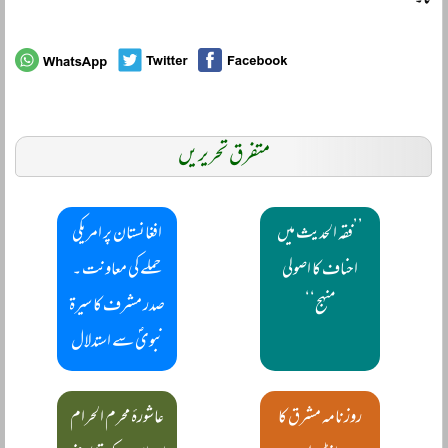
گا۔
متفرق تحریریں
’’فقہ الحدیث میں
افغانستان پر امریکی
احناف کا اصولی
حملے کی معاونت ۔
منہج‘‘
صدر مشرف کا سیرۃ
نبویؐ سے استدلال
روزنامہ مشرق کا
عاشورۂ محرم الحرام