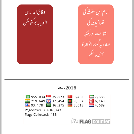
امام اہل سنتؒ کی
وفاق المدارس
تصانیف کی
العربیہ کا کنونشن
اشاعت اور مکتبہ
صفدریہ گوجرانوالہ کا
آئندہ نظم
2016ء سے