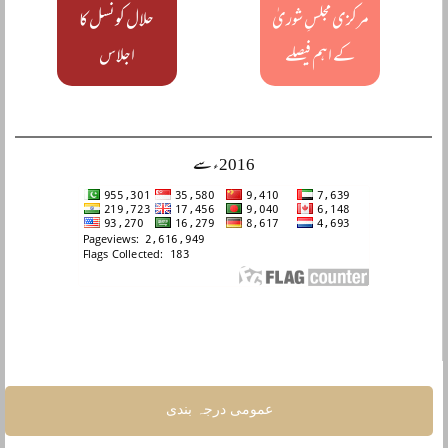
مرکزی مجلسِ شوریٰ
حلال کونسل کا
کے اہم فیصلے
اجلاس
2016ء سے
عمومی درجہ بندی