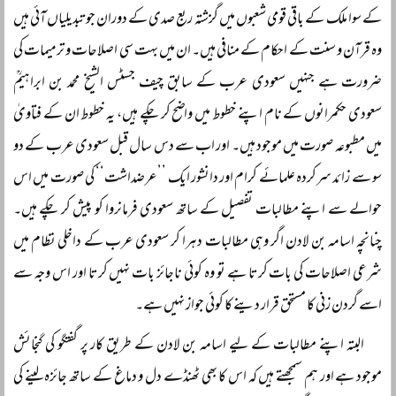
کے سوا ملک کے باقی قومی شعبوں میں گزشتہ ربع صدی کے دوران جو تبدیلیاں آئی ہیں
وہ قرآن و سنت کے احکام کے منافی ہیں۔ ان میں بہت سی اصلاحات و ترمیمات کی
ضرورت ہے جنہیں سعودی عرب کے سابق چیف جسٹس الشیخ محمد بن ابراہیمؒ
سعودی حکمرانوں کے نام اپنے خطوط میں واضح کر چکے ہیں، یہ خطوط ان کے فتاویٰ
میں مطبوعہ صورت میں موجود ہیں۔ اور اب سے دس سال قبل سعودی عرب کے دو
سو سے زائد سرکردہ علمائے کرام اور دانشور ایک ’’عرضداشت‘‘ کی صورت میں اس
حوالے سے اپنے مطالبات تفصیل کے ساتھ سعودی فرمانروا کو پیش کر چکے ہیں۔
چنانچہ اسامہ بن لادن اگر وہی مطالبات دہرا کر سعودی عرب کے داخلی نظام میں
شرعی اصلاحات کی بات کرتا ہے تو وہ کوئی ناجائز بات نہیں کرتا اور اس وجہ سے
اسے گردن زنی کا مستحق قرار دینے کا کوئی جواز نہیں ہے۔
البتہ اپنے مطالبات کے لیے اسامہ بن لادن کے طریق کار پر گفتگو کی گنجائش
موجود ہے اور ہم سمجھتے ہیں کہ اس کا بھی ٹھنڈے دل و دماغ کے ساتھ جائزہ لینے کی