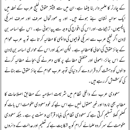
کے چارٹر کا علمبردار بنا بیٹھا ہے، ان میں سے بیشتر حقوق خلیج عرب کے خطہ میں
ایک سوالیہ نشان بنے ہوئے ہیں۔ اور یہ صورتحال صرف اور صرف امریکی
پالیسیوں، ترجیحات، اور اس کی افواج کی وجہ سے پیدا ہوئی ہے۔ اس لیے اسامہ بن
لادن اگر خلیج عرب سے امریکی فوجیوں کی واپسی کا مطالبہ کرتا ہے تو یہ عرب عوام
کے جائز حقوق کی بحالی کا مطالبہ ہے۔ لیکن امریکہ اور اس کے حواری اسامہ بن لادن
کے اس جائز، اصولی اور منطقی مطالبے پر کان دھرنے کی بجائے مطالبہ کرنے
والوں کو دہشت گرد قرار دے کر دنیا کی توجہ عرب عوام کے جائز حقوق سے ہٹانے
کی کوشش کر رہے ہیں۔
سعودی عرب کے داخلی نظام میں شریعت اسلامیہ کے مطابق اصلاحات کا
مطالبہ بھی ناروا اور غیر معقول نہیں ہے اس لیے کہ خود سعودی حکومت اس بات کو
کھلم کھلا تسلیم کرتی ہے کہ سعودی نظام کی بنیاد قرآن و سنت پر ہے۔ جبکہ سعودی
حکومت کے سرکردہ علمائے کرام کو یہ شکایت ہے کہ تعلیم اور عدالت کے دائروں