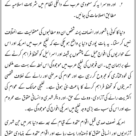
اور دوسرا یہ کہ سعودی عرب کے داخلی نظام میں شریعت اسلامیہ کے
مطابق اصلاحات کی جائیں۔
دنیا کا کوئی باشعور اور انصاف پسند شخص ان دو مطالبوں کی معقولیت سے اختلاف
نہیں کر سکتا۔ یہ بات پوری دنیا پر واضح ہو چکی ہے کہ خلیج عرب میں امریکہ اور اس
کے حواریوں کی افواج تیل کے چشموں پر قبضہ اور اسرائیل کو تحفظ فراہم کرنے کے
لیے براجمان ہیں۔ ان فوجوں کی خلیج عرب میں موجودگی اس خطہ کے بہت سے ملکوں
کی خودمختاری کو مجروح کر رہی ہے اور عوام کی مرضی اور رائے کے خلاف شخصی
آمریتوں کو تحفظ فراہم کرنے کا باعث بنی ہوئی ہے۔ خلیجی ممالک کے عوام کی
اکثریت رائے کی آزادی، ووٹ کے حق، اور دیگر شہری و انسانی حقوق سے محروم
ہے اور اس کی سب سے بڑی وجہ خلیج میں امریکی افواج کی موجودگی ہے۔
امریکہ نصف صدی قبل اقوام متحدہ کے قیام کے بعد سے دنیا بھر میں جن شہری
آزادیوں اور انسانی حقوق کا ڈھنڈورا پیٹ رہا ہے اور اقوام متحدہ کے بنیادی حقوق