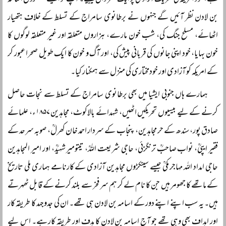
ہے، خود امریکہ کی تحریک آزادی پر ایک نظر ڈال لیجیے۔ آپ کو ایسے سینکڑوں اسامہ
بن لادن نظر آئیں گے جنہوں نے برطانوی سامراج کے تسلط کے خلاف ہتھیار
اٹھائے، مسلح جنگ کی، شب خون مارے، ہزاروں متعلقہ اور غیر متعلقہ لوگوں کا
خون بہایا، خود اپنی جانوں کی قربانی پیش کی، اور آگ و خون کا ایک طویل صحرا عبور کر
کے امریکہ کو آزادی اور خودمختاری کی منزل سے ہمکنار کیا۔
ہمارے ہاں جنوبی ایشیا میں بھی برطانوی سامراج کے تسلط سے نجات حاصل
کرنے کے لیے بیسیوں تحریکیں اٹھیں، شہدائے بالاکوٹ، مجاہدین ۱۸۵۷ء، علمائے
صادق پور، سندھ کے حر مجاہدین، پنجاب کے سردار احمد خان کھرلؒ، صوبہ سرحد کے
فقیر ایپیؒ، نواب صاحبؒ ترنگزئی، حاجی شریعت اللہؒ، تیتومیر شہیدؒ، اور امیر المجاہدین
حاجی امداد اللہ مہاجر مکیؒ جیسے سینکڑوں مجاہدین آزادی کے کارنامے ہماری ملی تاریخ
کے ماتھے کا جھومر ہیں جن کا نام لے کر ہم سر فخر سے بلند کرنے کے قابل ٹھہرتے
ہیں۔ یہ سب اپنے اپنے دور کے اسامہ بن لادن ہی تھے۔ ان کی جدوجہد کا طریقہ کار
اور اہداف بھی وہی تھے جو آج اسامہ بن لادن کا ہدف اور طریقہ کار ہے۔ اس لیے