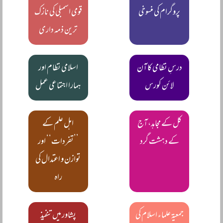
پروگرام کی منسوخی
قومی اسمبلی کی نازک
ترین ذمہ داری
درسِ نظامی کا آن
اسلامی نظام اور
لائن کورس
ہمارا اجتماعی عمل
کل کے مجاہد، آج
اہل علم کے
کے دہشت گرد
’’تفردات‘‘ اور
توازن و اعتدال کی
راہ
جمعیۃ علماء اسلام کی
پشاور میں تنفیذِ