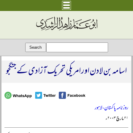
اسامہ بن لادن اور امریکی تحریک آزادی کے جنگجو
روزنامہ پاکستان، لاہور
۲۱ مارچ ۲۰۰۳ء