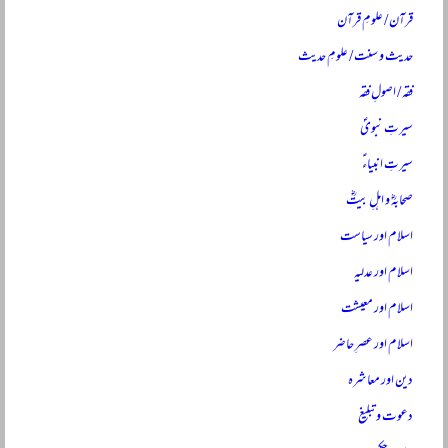
قرآن / علومِ قرآن
حدیث و سنت / علومِ حدیث
فقہ / اصولِ فقہ
سیرتِ نبویؐ
سیرتِ انبیاءؑ
صحابہؓ و اہلِ بیتؓ
اسلام اور سیاست
اسلام اور عدلیہ
اسلام اور معیشت
اسلام اور عصرِ حاضر
دین اور معاشرہ
دعوت و تبلیغ