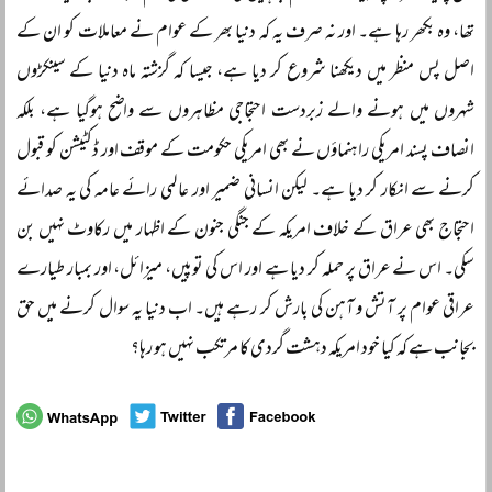
تھا، وہ بکھر رہا ہے۔ اور نہ صرف یہ کہ دنیا بھر کے عوام نے معاملات کو ان کے
اصل پس منظر میں دیکھنا شروع کر دیا ہے، جیسا کہ گزشتہ ماہ دنیا کے سینکڑوں
شہروں میں ہونے والے زبردست احتجاجی مظاہروں سے واضح ہوگیا ہے، بلکہ
انصاف پسند امریکی راہنماؤں نے بھی امریکی حکومت کے موقف اور ڈکٹیشن کو قبول
کرنے سے انکار کر دیا ہے۔ لیکن انسانی ضمیر اور عالمی رائے عامہ کی یہ صدائے
احتجاج بھی عراق کے خلاف امریکہ کے جنگی جنون کے اظہار میں رکاوٹ نہیں بن
سکی۔ اس نے عراق پر حملہ کر دیا ہے اور اس کی توپیں، میزائل، اور بمبار طیارے
عراقی عوام پر آتش و آہن کی بارش کر رہے ہیں۔ اب دنیا یہ سوال کرنے میں حق
بجانب ہے کہ کیا خود امریکہ دہشت گردی کا مرتکب نہیں ہو رہا؟