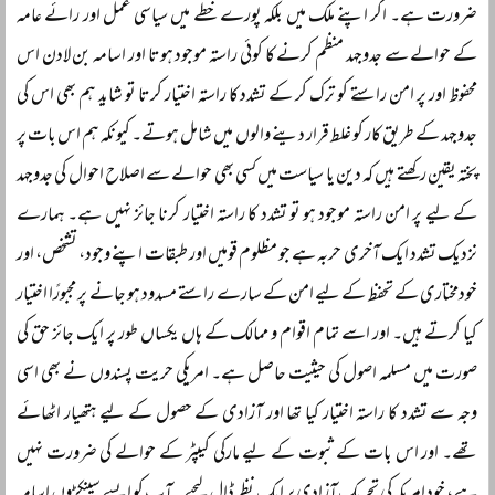
ضرورت ہے۔ اگر اپنے ملک میں بلکہ پورے خطے میں سیاسی عمل اور رائے عامہ
کے حوالے سے جدوجہد منظم کرنے کا کوئی راستہ موجود ہوتا اور اسامہ بن لادن اس
محفوظ اور پر امن راستے کو ترک کر کے تشدد کا راستہ اختیار کرتا تو شاید ہم بھی اس کی
جدوجہد کے طریق کار کو غلط قرار دینے والوں میں شامل ہوتے۔ کیونکہ ہم اس بات پر
پختہ یقین رکھتے ہیں کہ دین یا سیاست میں کسی بھی حوالے سے اصلاح احوال کی جدوجہد
کے لیے پر امن راستہ موجود ہو تو تشدد کا راستہ اختیار کرنا جائز نہیں ہے۔ ہمارے
نزدیک تشدد ایک آخری حربہ ہے جو مظلوم قومیں اور طبقات اپنے وجود، تشخص، اور
خودمختاری کے تحفظ کے لیے امن کے سارے راستے مسدود ہو جانے پر مجبورًا اختیار
کیا کرتے ہیں۔ اور اسے تمام اقوام و ممالک کے ہاں یکساں طور پر ایک جائز حق کی
صورت میں مسلمہ اصول کی حیثیت حاصل ہے۔ امریکی حریت پسندوں نے بھی اسی
وجہ سے تشدد کا راستہ اختیار کیا تھا اور آزادی کے حصول کے لیے ہتھیار اٹھائے
تھے۔ اور اس بات کے ثبوت کے لیے مارکی کیپٹر کے حوالے کی ضرورت نہیں