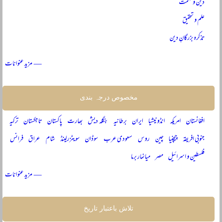
دین و حکمت
علم و تحقیق
تذکرہ بزرگانِ دین
— مزید عنوانات
مخصوص درجہ بندی
افغانستان
امریکہ
انڈونیشیا
ایران
برطانیہ
بنگلہ دیش
بھارت
پاکستان
تاجکستان
ترکیہ
جنوبی افریقہ
چیچنیا
چین
روس
سعودی عرب
سوڈان
سویٹزرلینڈ
شام
عراق
فرانس
فلسطین و اسرائیل
مصر
میانمار برما
— مزید عنوانات
تلاش باعتبار تاریخ