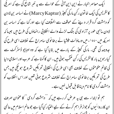
ایک معاصر اخبار نے این این آئی کے حوالے سے یہ خبر شائع کی ہے کہ امریکی
کانگریس کی ایک خاتون رکن مارکی کیپٹر (Marcy Kaptur) نے اسامہ بن لادن
کو دہشت گرد قرار دینے کے موقف سے اختلاف کیا ہے اور کہا ہے کہ اسامہ بن
لادن مذہبی طور پر آزادی کی جنگ لڑنے والے انقلابی رہنماؤں کی طرح ہیں جیسا کہ
امریکہ میں ۱۷۷۰ء میں ورماؤنٹ ملیشیا نے برطانوی سامراج کے خلاف اسی طرح کی
جدوجہد کی تھی۔ مارکی کیپٹر کے بارے میں بتایا گیا ہے کہ وہ اوہایو ڈسٹرکٹ سے
گیارہویں بار کانگریس کی رکن منتخب ہوئی ہیں۔ ان کا کہنا ہے کہ عرب اور اسلامی دنیا
کی ظالم حکومتوں کے خلاف بھی اسی طرح کی انقلابی تحریکیں شروع ہو چکی ہیں جس
طرح کی تحریکیں برطانوی سامراج کے خلاف شروع ہوئی تھیں اور اس انقلاب کو
دہشت گردی کا نام دینا قابل قبول نہیں ہے۔
ہم تو ابتداء سے ہی یہ عرض کر رہے ہیں کہ ’’دہشت گردی‘‘ کا عنوان صرف
ان کارروائیوں کو جواز فراہم کرنے کے لیے اختیار کیا گیا ہے جو عالم اسلام میں عالمی