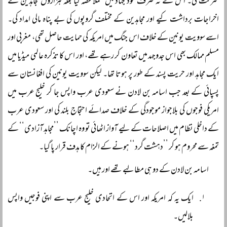
شرکت کی۔ اس نے نہ صرف خود جہاد میں عملاً حصہ لیا بلکہ ہزاروں مجاہدین کے
اخراجات برداشت کیے اور مجاہدین کے مختلف گروپوں کی بے پناہ مالی امداد کی۔
اسے سوویت یونین کے خلاف اس جنگ میں امریکہ کی حمایت حاصل تھی، مغربی اور
مسلم ممالک بھی اس جدوجہد میں تعاون کر رہے تھے، اور اس کا تذکرہ عالمی میڈیا میں
ایک مجاہد اور حریت پسند کے طور پر ہوتا تھا۔ لیکن سوویت یونین کی افغانستان سے
پسپائی کے بعد جب اسامہ بن لادن نے سعودی عرب واپس جا کر خلیج عرب میں
امریکی فوجوں کی بلاجواز موجودگی کے خلاف صدائے احتجاج بلند کی اور سعودی عرب
کے داخلی نظام میں اصلاحات کے لیے آواز اٹھائی تو وہ اچانک ’’مجاہد آزادی‘‘ کے
تمغہ سے محروم ہو کر ’’دہشت گرد‘‘ ہونے کے الزام کا ہدف قرار پا گیا۔
اسامہ بن لادن کے دو ہی مطالبے تھے اور ہیں۔
ایک یہ کہ امریکہ اور اس کے اتحادی خلیج عرب سے اپنی فوجیں واپس
بلالیں۔