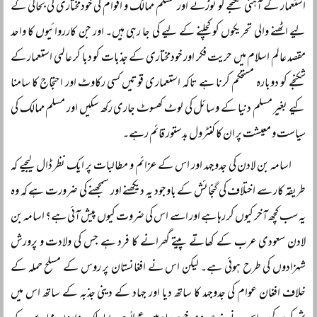
استعمار کے آہنی شکنجے کو توڑنے اور مسلم ممالک و اقوام کی خودمختاری کی بحالی کے
لیے اٹھنے والی تحریکوں کو کچلنے کے لیے کی جا رہی ہیں۔ اور جن کارروائیوں کا واحد
مقصد عالم اسلام میں حریت فکر اور خودمختاری کے جذبات کو دبا کر عالمی استعمار کے
شکنجے کو دوبارہ مستحکم کرنا ہے تاکہ استعماری قوتیں کسی رکاوٹ اور احتجاج کا سامنا
کیے بغیر مسلم دنیا کے وسائل کی لوٹ کھسوٹ جاری رکھ سکیں اور مسلم ممالک کی
سیاست و معیشت پر ان کا کنٹرول بدستور قائم رہے۔
اسامہ بن لادن کی جدوجہد اور اس کے عزائم و مطالبات پر ایک نظر ڈال لیجیے کہ
طریقہ کار سے اختلاف کی گنجائش کے باوجود یہ دیکھنے اور سمجھنے کی ضرورت ہے کہ وہ
یہ سب کچھ آخر کیوں کر رہا ہے اور اسے اس کی ضروت کیوں پیش آئی ہے؟ اسامہ بن
لادن سعودی عرب کے کھاتے پیتے گھرانے کا فرد ہے جس کی ولادت و پرورش
شہزادوں کی طرح ہوئی ہے۔ لیکن اس نے افغانستان پر روس کے مسلح حملہ کے
خلاف افغان عوام کی جدوجہد کا ساتھ دیا اور جہاد کے دینی جذبہ کے ساتھ اس میں