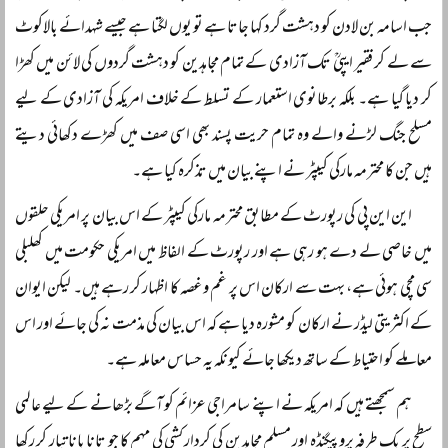
جب اسامہ بن لادن کو دہشت گرد کہا جاتا ہے تو یوں لگتا ہے جیسے شہدائے بالاکوٹ
سے لے کر فقیر ایپیؒ تک آزادی کے تمام مجاہدین کو دہشت گردوں کی لائن میں کھڑا
کر دیا گیا ہے۔ بلکہ برطانوی استعمار کے تسلط کے خلاف امریکہ کی آزادی کے لیے
مسلح جنگ لڑنے والے وہ تمام حریت پسند بھی اسی صف میں کھڑے دکھائی دیتے
ہیں جن کا محترمہ مارکی کیپٹر نے اپنے بیان میں تذکرہ کیا ہے۔
این این پی کی رپورٹ کے مطابق محترمہ مارکی کیپٹر کے اس بیان پر امریکی حلقوں
میں خاصی لے دے ہو رہی ہے اور رپورٹ کے الفاظ میں امریکی حکومت میں کھلبلی
سی مچی ہوئی ہے، بہت سے ارکان اس پر غم و غصہ کا اظہار کر رہے ہیں۔ لیکن ایوان
کے اکثریتی لیڈر نے ارکان کو مشورہ دیا ہے کہ اس بیان کی مذمت نہ کی جائے اور اس
معاملے کو احتیاط کے ساتھ دیکھا جائے کیونکہ یہ حساس معاملہ ہے۔
ہم سمجھتے ہیں کہ امریکہ نے اپنے سامراجی عزائم کو آگے بڑھانے کے لیے عالمی
سطح پر یک طرفہ پروپیگنڈہ اور مسلم مجاہدین کی کردار کشی کی مہم کا جو تانا بانا تیار کر رکھا