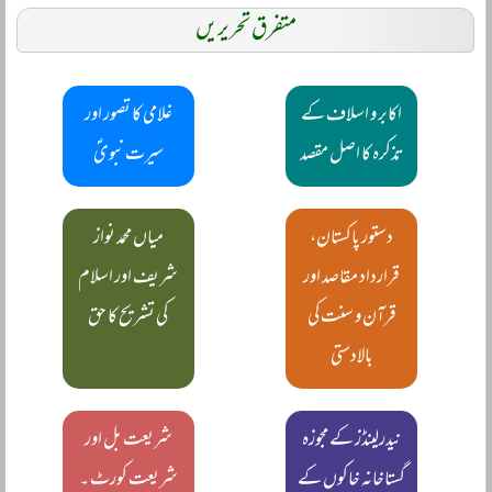
متفرق تحریریں
اکابر و اسلاف کے
غلامی کا تصور اور
تذکرہ کا اصل مقصد
سیرت نبویؐ
دستور پاکستان،
میاں محمد نواز
قرارداد مقاصد اور
شریف اور اسلام
قرآن و سنت کی
کی تشریح کا حق
بالادستی
نیدرلینڈز کے مجوزہ
شریعت بل اور
گستاخانہ خاکوں کے
شریعت کورٹ ۔