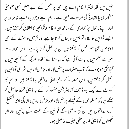
نہیں ہیں بلکہ بیشتر احکام ایسے ہیں جن پر عمل کے لیے ہمیں کسی حکومتی
مشینری یا اتھارٹی کی ضرورت نہیں ہے۔ ہم اپنے وجود پر، اپنے خاندان پر
اور اپنے ماحول پر آزادی کے ساتھ ان احکام و قوانین کا اطلاق کر سکتے ہیں۔
ایسے قوانین کا نفاذ تو ہمیں بہرحال کرنا چاہیے اور قرآن و سنت کے جن
احکام پر بھی ہم عمل کر سکتے ہیں ان پر عمل کرنا چاہیے۔ اس حوالہ سے
میرے علم میں یہ بات آئی ہے کہ ریاستہائے متحدہ امریکہ کے آئین میں یہ
گنجائش موجود ہے کہ آپ حضرات پرسنل لاء اور بزنس لاء میں شرعی قوانین پر
عمل کر سکتے ہیں، اس مقصد کے لیے اپنی عدالتیں بنا سکتے ہیں اور سپریم
کورٹ سے ایک بورڈ آف آربیٹریشن منظور کرا کے یہ آئینی تحفظ حاصل کر
سکتے ہیں کہ مسلمانوں کے فیصلے پرسنل لاء اور بزنس لاء میں ان کی اپنی تشکیل
کردہ عدالتوں میں ان کی مرضی کے قوانین کے تحت کیے جائیں اور ان
فیصلوں کو آئینی طور پر حتمی حیثیت حاصل ہو۔