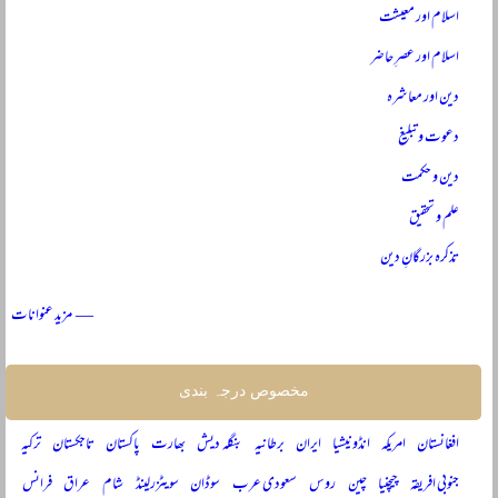
اسلام اور معیشت
اسلام اور عصرِ حاضر
دین اور معاشرہ
دعوت و تبلیغ
دین و حکمت
علم و تحقیق
تذکرہ بزرگانِ دین
— مزید عنوانات
مخصوص درجہ بندی
افغانستان
امریکہ
انڈونیشیا
ایران
برطانیہ
بنگلہ دیش
بھارت
پاکستان
تاجکستان
ترکیہ
جنوبی افریقہ
چیچنیا
چین
روس
سعودی عرب
سوڈان
سویٹزرلینڈ
شام
عراق
فرانس