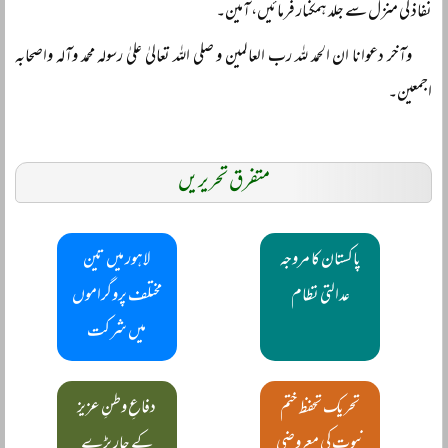
نفاذ کی منزل سے جلد ہمکنار فرمائیں، آمین۔
وآخر دعوانا ان الحمد للہ رب العالمین و صلی اللہ تعالیٰ علیٰ رسولہ محمد وآلہ واصحابہ
اجمعین۔
متفرق تحریریں
پاکستان کا مروجہ
لاہور میں تین
عدالتی نظام
مختلف پروگراموں
میں شرکت
تحریک تحفظ ختم
دفاعِ وطنِ عزیز
نبوت کی معروضی
کے چار بڑے