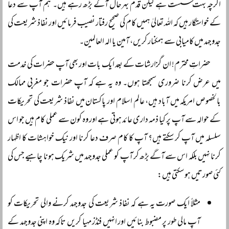
اگرچہ بہت سست ہے لیکن قدم بہرحال آگے بڑھ رہے ہیں۔ ہم آپ سے دعا
کے خواستگار ہیں کہ اللہ تعالیٰ ہمیں کام کی صحیح رفتار نصیب فرمائیں اور نفاذ شریعت کی
جدوجہد میں کامیابی سے ہمکنار کریں، آمین یا الہ العالمین۔
حضراتِ محترم! ان گزارشات کے بعد ایک بات اور بھی آپ حضرات کی خدمت
میں عرض کرنا ضروری سمجھتا ہوں۔ وہ یہ ہے کہ آپ حضرات جو مغربی ممالک
بالخصوص امریکہ میں آباد ہیں، عالم اسلام اور پاکستان میں نفاذ شریعت کی تحریکات
کے حوالہ سے آپ پر کیا ذمہ داری عائد ہوتی ہے اور وہ کون سے عملی کام ہیں جو اس
سلسلہ میں آپ کر سکتے ہیں؟ آپ کا کام صرف دعا کرنا اور نیک خواہشات کا اظہار
کرنا نہیں بلکہ اس سے آگے بڑھ کر آپ کو عملی جدوجہد میں شریک ہونا چاہیے جس کی
کئی صورتیں ہو سکتی ہیں:
مثلاً ایک صورت یہ ہے کہ نفاذ شریعت کی جدوجہد کرنے والی تحریکات کو
آپ مالی طور پر مضبوط بنائیں اور انہیں فنڈز مہیا کریں تاکہ وہ اپنی جدوجہد کے