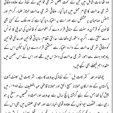
وہ اقدامات شامل ہیں جن کے تحت بعض شرعی قوانین کے نفاذ کے علاوہ وفاقی
شرعی عدالت کا قیام عمل میں لایا گیا۔ وفاقی شرعی عدالت ممتاز علماء کرام اور
جسٹس صاحبان پر مشتمل ہے اور اسے یہ اختیار دیا گیا ہے کہ وہ ملک کے کسی بھی
قانون کو قرآن و سنت کے منافی قرار دے کر حکومت کو قانون کی تبدیلی کا نوٹس
دے سکتی ہے۔ اگرچہ دستوری دفعات، عدالتی نظام، مالیاتی قوانین اور عائلی قوانین
کو وفاقی شرعی عدالت کے دائرہ اختیار سے مستثنیٰ قرار دے دیا گیا لیکن اس کے
باوجود بہت سے امور شرعی عدالت کی دسترس میں تھے اور اس نے اس ضمن میں
متعدد اہم فیصلے بھی کیے ہیں۔
چوتھا مرحلہ ’’شریعت بل‘‘ کے نفاذ کی جدوجہد کا ہے۔ شریعت بل سینٹ آف
پاکستان کے دو ارکان مولانا سمیع الحق اور مولانا قاضی عبد اللطیف نے ۱۹۸۵ء میں
پیش کیا تھا جس کے لیے گزشتہ پانچ سال سے جدوجہد اور بحث و تمحیص ہر سطح پر ہو
رہی ہے۔ مختلف ایوانوں کے علاوہ قومی اخبارات اور عوامی حلقوں میں بھی اس کے