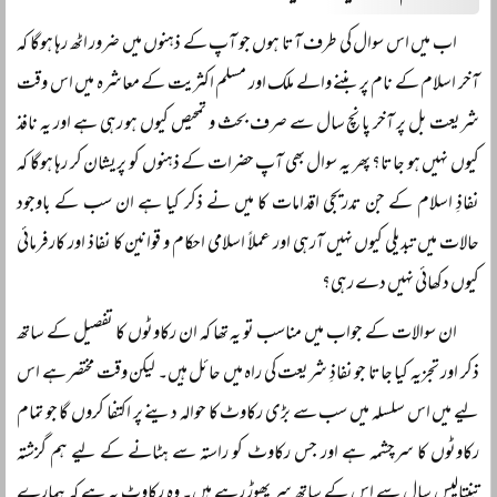
اب میں اس سوال کی طرف آتا ہوں جو آپ کے ذہنوں میں ضرور اٹھ رہا ہوگا کہ
آخر اسلام کے نام پر بننے والے ملک اور مسلم اکثریت کے معاشرہ میں اس وقت
شریعت بل پر آخر پانچ سال سے صرف بحث و تمحیص کیوں ہو رہی ہے اور یہ نافذ
کیوں نہیں ہو جاتا؟ پھر یہ سوال بھی آپ حضرات کے ذہنوں کو پریشان کر رہا ہوگا کہ
نفاذِ اسلام کے جن تدریجی اقدامات کا میں نے ذکر کیا ہے ان سب کے باوجود
حالات میں تبدیلی کیوں نہیں آرہی اور عملاً اسلامی احکام و قوانین کا نفاذ اور کارفرمائی
کیوں دکھائی نہیں دے رہی؟
ان سوالات کے جواب میں مناسب تو یہ تھا کہ ان رکاوٹوں کا تفصیل کے ساتھ
ذکر اور تجزیہ کیا جاتا جو نفاذِ شریعت کی راہ میں حائل ہیں۔ لیکن وقت مختصر ہے اس
لیے میں اس سلسلہ میں سب سے بڑی رکاوٹ کا حوالہ دینے پر اکتفا کروں گا جو تمام
رکاوٹوں کا سرچشمہ ہے اور جس رکاوٹ کو راستہ سے ہٹانے کے لیے ہم گزشتہ
تینتالیس سال سے اس کے ساتھ سر پھوڑ رہے ہیں۔ وہ رکاوٹ یہ ہے کہ ہمارے