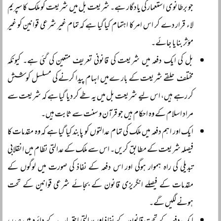
جو برطانوی استعمار کی یادگار ہے۔ شریعت بل میں شریعت کو ملک کا سپریم
لاء قرار دے کر اس امر کا اہتمام کیا گیا ہے کہ تمام غیر شرعی قوانین کو غیر
مؤثر بنایا جائے۔
بل کی ایک دفعہ میں شریعت کی قانونی تعریف متعین کی گئی ہے۔ کیونکہ
مختلف حلقے شریعت کے بار ےمیں ابہام پیدا کرنے کی مسلسل کوشش
کر رہے ہیں، اس لیے شریعت بل میں یہ طے کر دیا گیا ہے کہ شریعت سے
مراد اسلام کے وہ احکام ہیں جو قرآن و سنت سے ثابت ہیں۔
ایک اور اہم دفعہ میں ملک کی تمام عدالتوں کو پابند کیا گیا ہے کہ وہ مقدمات کا
فیصلہ شریعت کے مطابق کریں۔ اس سے ملک کے عدالتی نظام میں انقلابی
تبدیلی کی راہ ہموار ہوگی اور اس دفعہ کے نفاذ کی صورت میں لوگوں کے
مقدمات کے فیصلے انگریزی قانون کے بجائے شرعی قوانین کے تحت
ہونے لگیں گے۔