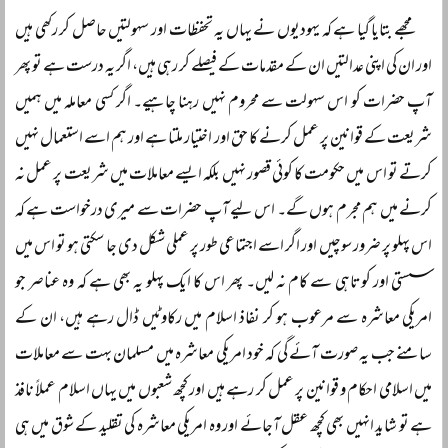
مجھے بتایا گیا ہے کہ یہودیوں نے یہاں یہ تحفظات اور سہولتیں حاصل کر رکھی ہیں
اور ان کی اپنی عدالتیں ان کے مقدمات کے فیصلے کر رہی ہیں، اگر یہ درست ہے تو پھر
آپ حضرات کو اس سہولت سے محروم نہیں رہنا چاہیے۔ اگر کسی معاملہ میں ہمیں
شریعت کے قوانین پر عمل کرنے کا حق اور اختیار ملتا ہے اور ہم اسے استعمال نہیں
کرتے تو اس میں حکومت کا کوئی قصور نہیں بلکہ ایسے معاملات میں شریعت پر عمل نہ
کرنے میں ہم مجرم ہوں گے۔ اس لیے آپ حضرات سے میری درخواست ہے کہ
اس پہلو پر ضرور سوچیں اور اگر اسے اجتماعی طور پر عملی شکل دی جا سکتی ہو تو اس میں
سستی اور کوتاہی سے کام نہ لیں۔ پھر اس کا ایک پہلو یہ بھی ہے کہ وہ عناصر جو
امریکی معاشرہ سے مرعوب ہو کر نفاذ اسلام میں رکاوٹیں ڈال رہے ہیں، ان کے
سامنے جب یہ صورت آئے گی کہ خود امریکی معاشرہ میں مسلمان بہت سے معاملات
میں اسلامی احکام و قوانین پر عمل کر رہے ہیں اور کچھ شعبوں میں یہاں اسلام عملاً نافذ
ہے تو شاید انہیں بھی کچھ عقل آجائے اور وہ امریکی معاشرہ کی تقلید کے شوق میں ہی