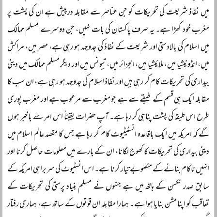
میں نفاذ شریعت کی تحریکات کو جن عناصر سے مقابلہ درپیش ہے ان کی پشت پر
مغرب خود کھڑا ہے۔ یہ صرف پاکستان کی بات نہیں، جن دوسرے مسلم ممالک
میں اسلام کی بالادستی اور شریعت کے نفاذ کی جدوجہد ہو رہی ہے، مصر میں، مراکش
میں، انڈونیشیا میں، ملائیشیا میں، الجزائر میں، تیونس میں اور دیگر مسلم ممالک میں دینی
بیداری کی تحریکات کام کر رہی ہیں اور نفاذ اسلام کی جدوجہد ہو رہی ہے، ان سب کا
مقابلہ ایک ہی قسم کے طبقے سے ہے جو مغرب سے مرعوب ہے اور مغرب پوری
طرح اس طبقہ کی پشت پناہی کر رہا ہے۔ آپ حضرات یقیناً اس امر سے باخبر ہوں
گے کہ امریکہ میں ایک باقاعدہ انسٹیٹیوٹ کام کر رہا ہے جس کا مقصد عالم اسلام میں
دینی بیداری کی تحریکات کا کھوج لگانا، ان کے بارے میں معلومات حاصل کرنا اور
انہیں ناکام بنانے کے منصوبے تیار کرنا ہے۔ اس انسٹیوٹ کی سربراہی امریکہ کے
سابق صدر نکسن کے ہاتھ میں ہے جنہوں نے مسلم بنیاد پرستی کی تحریکات کے
تعاقب کو اپنا مشن بنایا ہوا ہے۔ ہمارا مقابلہ ان قوتوں کے ساتھ ہے، ہماری رفتار