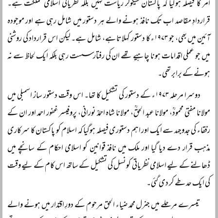
امر کا فیصلہ ہوگیا کہ پاکستان سیکولر ریاست نہیں بلکہ نظریاتی اسلامی مملکت ہے۔
قراردادِ مقاصد اب تک نافذ ہونے والے ہر دستور میں شامل رہی ہے اور موجودہ
آئین میں بھی، جو ۱۹۷۳ء کا دستور کہلاتا ہے، شامل ہے۔ لیکن اس قرارداد کی روشنی
میں جو عملی اقدامات ہونا چاہیے تھے ان کی رفتار سست رہی بلکہ ایک لحاظ سے نہ
ہونے کے برابر تھی۔
دوسرا مرحلہ ۱۹۷۳ء کے دستور کی تشکیل کا تھا۔ اس وقت دستور ساز اسمبلی میں
مولانا مفتی محمودؒ، مولانا عبد الحقؒ، مولانا شاہ احمدؒ نورانی، پروفیسر غفور احمد اور ان کے
رفقاء کی جدوجہد سے ایک اور اہم دستوری فیصلہ ہوگیا کہ اسلام کو پاکستان کا سرکاری
مذہب قرار دے دیا گیا اور ملک میں نافذ قوانین کو اسلامی احکام کے سانچے میں
ڈھالنے کے لیے اسلامی نظریاتی کونسل کی تشکیل کے ساتھ اس کام کے لیے وقت
کی ایک حد طے کر دی گئی۔
تیسرے مرحلے میں جنرل محمد ضیاء الحق مرحوم کے دورِ اقتدار میں ہونے والے