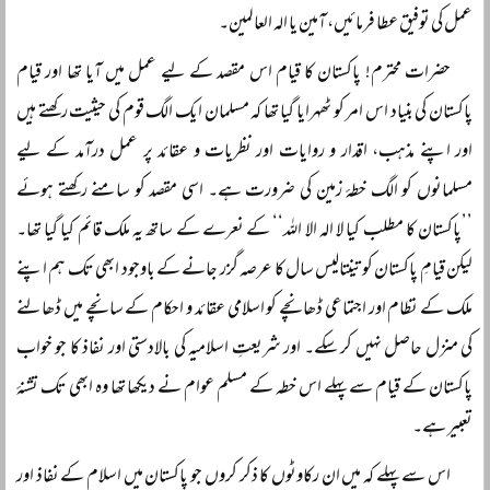
عمل کی توفیق عطا فرمائیں، آمین یا الہ العالمین۔
حضرات محترم! پاکستان کا قیام اس مقصد کے لیے عمل میں آیا تھا اور قیام
پاکستان کی بنیاد اس امر کو ٹھہرایا گیا تھا کہ مسلمان ایک الگ قوم کی حیثیت رکھتے ہیں
اور اپنے مذہب، اقدار و روایات اور نظریات و عقائد پر عمل درآمد کے لیے
مسلمانوں کو الگ خطۂ زمین کی ضرورت ہے۔ اسی مقصد کو سامنے رکھتے ہوئے
’’پاکستان کا مطلب کیا لا الہ الا اللہ‘‘ کے نعرے کے ساتھ یہ ملک قائم کیا گیا تھا۔
لیکن قیامِ پاکستان کو تینتالیس سال کا عرصہ گزر جانے کے باوجود ابھی تک ہم اپنے
ملک کے نظام اور اجتماعی ڈھانچے کو اسلامی عقائد و احکام کے سانچے میں ڈھالنے
کی منزل حاصل نہیں کر سکے۔ اور شریعتِ اسلامیہ کی بالادستی اور نفاذ کا جو خواب
پاکستان کے قیام سے پہلے اس خطہ کے مسلم عوام نے دیکھا تھا وہ ابھی تک تشنۂ
تعبیر ہے۔
اس سے پہلے کہ میں ان رکاوٹوں کا ذکر کروں جو پاکستان میں اسلام کے نفاذ اور