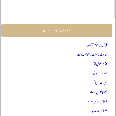
عمومی درجہ بندی
قرآن / علومِ قرآن
حدیث و سنت / علومِ حدیث
فقہ / اصولِ فقہ
سیرتِ نبویؐ
سیرتِ انبیاءؑ
صحابہؓ و اہلِ بیتؓ
اسلام اور سیاست
اسلام اور عدلیہ