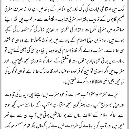
ملک میں اجتماعی قیادت کی باگ ڈور جن عناصر کے ہاتھ میں ہے وہ نہ صرف مغربی
تعلیم گاہوں کے تربیت یافتہ اور مغربی تہذیب و ثقافت سے مرعوب ہیں بلکہ اپنے
معاشرہ میں مغربی نظریات و اقدار کی فکری اور تہذیبی نمائندگی کو مقصد زندگی سمجھے
ہوئے ہیں۔ ویسٹرن میڈیا اسلام کے بارے میں جو شوشہ چھوڑتا ہے وہ ان کا منشور
بن جاتا ہے۔ مغرب والے اگر نفاذِ اسلام کی جدوجہد پر بنیاد پرستی کی پھبتی کستے ہیں تو
ہمارے یہ بھائی بھی بنیاد پرستوں سے لاتعلقی کے اظہار کو ضروری سمجھ لیتے ہیں۔ اور
مغرب میں اگر اسلامی قوانین کو فرسودہ، وحشیانہ اور ظالمانہ کہا جاتا ہے تو ان لوگوں کی
زبانیں بھی انہی الفاظ کا ورد کرنے لگتی ہیں۔
میرے محترم دوستو! آپ حضرات تو خود مغرب میں رہتے ہیں، یہاں کی قیادت
اور میڈیا کا مزاج آپ سے بہتر کون سمجھ سکتا ہے؟ آپ کے سامنے سب کچھ ہوتا
ہے، عالم اسلام کے خلاف یہاں سے جو سازشیں ہوتی ہیں آپ ان سے بے خبر
نہیں ہیں اور آپ کو یہ بتانے کی ضرورت نہیں ہے کہ پاکستان بلکہ تمام مسلم ممالک