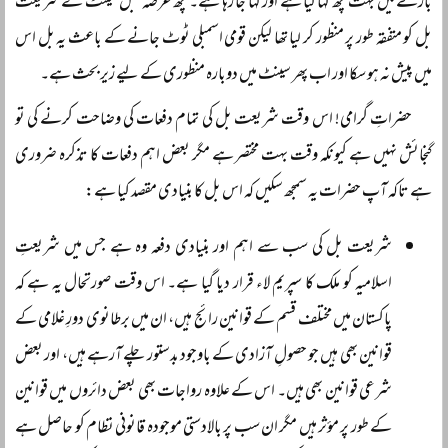
بارے میں بہت کچھ کہا گیا ہے اور کہا جا رہا ہے۔ کچھ عرصہ قبل سینٹ نے شریعت
بل کو متفقہ طور پر منظور کر لیا تھا لیکن قومی اسمبلی ٹوٹ جانے کے باعث یہ بل اس
میں پیش نہ ہو سکا اور اب پھر سینٹ میں دوبارہ منظوری کے لیے زیر بحث ہے۔
حضراتِ گرامی! اس وقت شریعت بل کی تمام دفعات کی وضاحت کرنے کی تو
گنجائش نہیں ہے کیونکہ وقت بہت مختصر ہے مگر بعض اہم دفعات کا تذکرہ ضروری
ہے تاکہ آپ حضرات یہ سمجھ سکیں کہ اس بل کا بنیادی مقصد کیا ہے:
شریعت بل کی سب سے اہم اور بنیادی دفعہ وہ ہے جس میں شریعتِ
اسلامیہ کو ملک کا سپریم لاء قرار دیا گیا ہے۔ اس وقت صورتحال یہ ہے کہ
پاکستان میں مختلف قسم کے قوانین رائج ہیں، ان میں برطانوی دورِ غلامی کے
قوانین بھی ہیں جو حصولِ آزادی کے باوجود بدستور چلے آرہے ہیں، اور بعض
شرعی قوانین بھی ہیں۔ اس کے علاوہ رواجات بھی بعض دائروں میں قوانین
کے طور پر مؤثر ہیں مگر ان سب پر بالادستی موجودہ قانونی نظام کو حاصل ہے