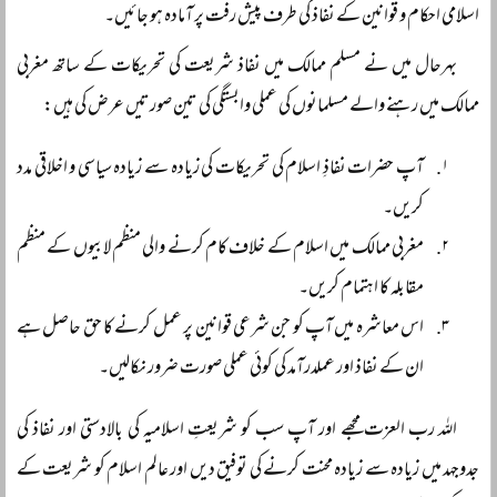
اسلامی احکام و قوانین کے نفاذ کی طرف پیش رفت پر آمادہ ہو جائیں۔
بہرحال میں نے مسلم ممالک میں نفاذ شریعت کی تحریکات کے ساتھ مغربی
ممالک میں رہنے والے مسلمانوں کی عملی وابستگی کی تین صورتیں عرض کی ہیں:
آپ حضرات نفاذِ اسلام کی تحریکات کی زیادہ سے زیادہ سیاسی و اخلاقی مدد
کریں۔
مغربی ممالک میں اسلام کے خلاف کام کرنے والی منظم لابیوں کے منظم
مقابلہ کا اہتمام کریں۔
اس معاشرہ میں آپ کو جن شرعی قوانین پر عمل کرنے کا حق حاصل ہے
ان کے نفاذ اور عملدرآمد کی کوئی عملی صورت ضرور نکالیں۔
اللہ رب العزت مجھے اور آپ سب کو شریعتِ اسلامیہ کی بالادستی اور نفاذ کی
جدوجہد میں زیادہ سے زیادہ محنت کرنے کی توفیق دیں اور عالم اسلام کو شریعت کے