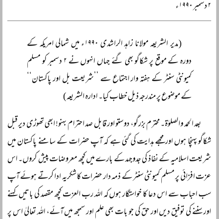
۲ دسمبر ۱۹۹۰ء
(مدیر الشریعہ مولانا زاہد الراشدی ۱۹۹۰ء میں شمالی امریکہ کے
دورہ کے موقع پر شکاگو بھی گئے جہاں انہوں نے ۲ دسمبر کو مسلم
کمیونٹی سنٹر کے ہفتہ وار اجتماع سے ’’شریعت بل اور پاکستان‘‘
کے موضوع پر مندرجہ ذیل خطاب کیا۔ ادارہ الشریعہ)
بعد الحمد والصلوٰۃ۔ محترم بزرگو، دوستو اور قابل صد احترام بہنو! ابھی تھوڑی دیر قبل
شکاگو پہنچا ہوں اور مجھے ہدایت کی گئی ہے کہ آپ حضرات کے سامنے پاکستان میں
شریعت اسلامیہ کے نفاذ کی جدوجہد کے بارے میں کچھ معروضات پیش کروں۔ اس
عزت افزائی پر مسلم کمیونٹی سنٹر کے ذمہ دار حضرات کا شکریہ ادا کرتے ہوئے آپ
سب احباب سے اس دعا کا خواستگار ہوں کہ اللہ رب العزت کچھ مقصد کی باتیں کہنے
اور سننے کی توفیق دیں اور حق کی جو بات بھی علم اور سمجھ میں آئے، اللہ تعالیٰ اس پر