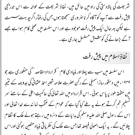
شریعت کی بالادستی کی راہ میں حائل ہیں، نفاذِ شریعت کے حوالہ سے اس تدریجی
پیش رفت سے آپ کو آگاہ کرنا ضروری سمجھتا ہوں جس کی رفتار اگرچہ بہت سست
ہے لیکن بہرحال ایک پیش رفت موجود ہے اور اس سلسلہ میں عملی کام ہوا ہے جسے
آگے بڑھانے کی کوشش مسلسل جاری ہے۔
نفاذِ اسلام میں پیش رفت
اس سلسلہ میں سب سے پہلا اور بنیادی کام ’’قراردادِ مقاصد‘‘ کی منظوری ہے جو
۱۹۴۹ء میں دستور ساز اسمبلی کے رکن حضرت علامہ شبیر احمدؒ عثمانی کی جدوجہد کے نتیجہ
میں متفقہ طور پر پاس ہوئی۔ اس قرارداد میں اللہ تعالیٰ کی حاکمیتِ اعلیٰ کے سامنے سر
تسلیم خم کرتے ہوئے یہ طے کیا گیا ہے کہ عوام کے منتخب نمائندے خدا تعالیٰ اور
اس کے رسول صلی اللہ علیہ وسلم کی ہدایات کے دائرہ میں رہتے ہوئے ملک کا نظام
چلائیں گے۔ یہ ایک اصولی فیصلہ تھا جس سے ملک کی نظریاتی بنیاد متعین ہوگئی اور اس