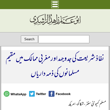
نفاذ شریعت کی جدوجہد اور مغربی ممالک میں مقیم
مسلمانوں کی ذمہ داریاں
مسلم کمیونٹی سنٹر، شکاگو، امریکہ