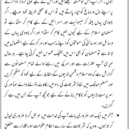
ہوں۔ اگر آپ اس کو مسئلہ سمجھتے ہیں اور اس کے لیے کوئی کردار ادا کرنے
پر اپنے دل و دماغ کو تیار پاتے ہیں تو اس کا عملی طریقہ خود سوچیے۔ اگر
یہودی یہاں بیٹھ کر صیہونیت اور اسرائیل کے لیے کام کر سکتا ہے تو
مسلمان اسلام کے لیے کیوں نہیں کام کر سکتا؟ اور اگر یہودی یہاں کے
وسائل اور سوسائٹی کی سہولتوں کو اپنے مذہب اور مرکز کے لیے استعمال میں
لاتا ہے تو مسلمان کو بھی اس میں جھجک محسوس نہیں کرنی چاہیے۔ بہرحال
میری آپ حضرات سے اور امریکہ میں رہنے والے تمام مسلمانوں سے
گزارش ہے کہ وہ اسلام دشمن لابیوں کے مقابلہ کے لیے خود کو منظم کریں
اور مسلم ممالک میں نفاذ شریعت کی راہ میں رکاوٹ ڈالنے والے عناصر کی
سرپرست لابیوں کو ناکام بنانے کے لیے جو کچھ آپ کے بس میں ہے کر
گزریں۔
آخر میں ایک اور ضروری بات آپ کی خدمت میں عرض کرنا ضروری خیال
کرتا ہوں۔ وہ یہ کہ شریعت کے سارے احکام حکومت اور اقتدار سے متعلق