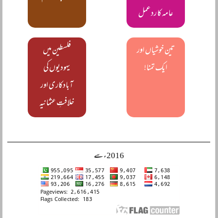
عامہ کا ردعمل
تین خوشیاں اور
فلسطین میں
ایک تمنا!
یہودیوں کی
آبادکاری اور
خلافتِ عثمانیہ
2016ء سے