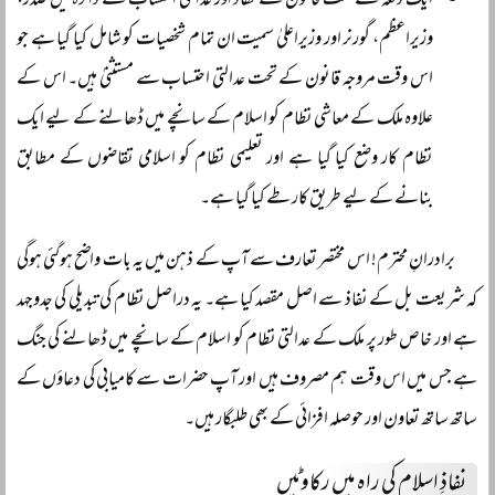
ایک دفعہ کے تحت قانون کے نفاذ اور عدالتی احتساب کے دائرہ میں صدر،
وزیراعظم، گورنر اور وزیراعلیٰ سمیت ان تمام شخصیات کو شامل کیا گیا ہے جو
اس وقت مروجہ قانون کے تحت عدالتی احتساب سے مستثنیٰ ہیں۔ اس کے
علاوہ ملک کے معاشی نظام کو اسلام کے سانچے میں ڈھالنے کے لیے ایک
نظام کار وضع کیا گیا ہے اور تعلیمی نظام کو اسلامی تقاضوں کے مطابق
بنانے کے لیے طریق کار طے کیا گیا ہے۔
برادرانِ محترم! اس مختصر تعارف سے آپ کے ذہن میں یہ بات واضح ہوگئی ہوگی
کہ شریعت بل کے نفاذ سے اصل مقصد کیا ہے۔ یہ دراصل نظام کی تبدیلی کی جدوجہد
ہے اور خاص طور پر ملک کے عدالتی نظام کو اسلام کے سانچے میں ڈھالنے کی جنگ
ہے جس میں اس وقت ہم مصروف ہیں اور آپ حضرات سے کامیابی کی دعاؤں کے
ساتھ ساتھ تعاون اور حوصلہ افزائی کے بھی طلبگار ہیں۔
نفاذِ اسلام کی راہ میں رکاوٹیں