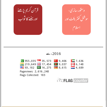
دستور سازی،
قرآن کریم پڑھنے
سوشل کنٹریکٹ اور
اور سننے کا ثواب
اسلام
2016ء سے