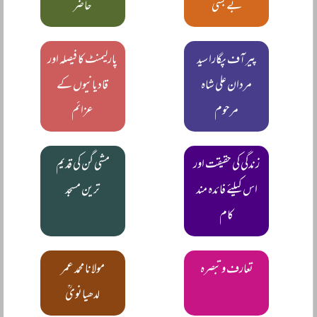
بے بسی
حاضر
پیر آف پگارا سید
پارلیمنٹ کا فیصلہ اور
مردان علی شاہ
قادیانیوں کے
مرحوم
عزائم
زندگی کی حقیقت اور
مشی گن کی قدیم
اس کیلئے فائدہ مند
ترین مسجد
کام
تعارف و تبصرہ
مولانا محمد عمر
لدھیانویؒ