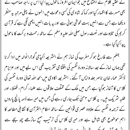
کے نعتیہ کلام نے اجتماع میں جو ایمان افروز ماحول پیدا کیا اس پر راجہ صاحب نے
بھی مسرت کا اظہار کیا اور کہا کہ شادی کی کسی دعوت میں انہوں نے پہلی مرتبہ یہ منظر
دیکھا ہے جس سے انہیں بہت خوشی ہوئی ہے اور یہ بات انہیں اچھی لگی ہے کہ قرآن
کریم کی تلاوت اور نعت رسول صلی اللہ علیہ وسلم کے ساتھ رحمت و برکت کا ماحول
پیدا کیا گیا ہے۔
جہلم سے فارغ ہو کر مغرب کی نماز ہم نے الشریعہ اکیڈمی گوجرانوالہ میں ادا کرنا
تھی جہاں نماز کے بعد سالانہ دورۂ تفسیر کی افتتاحی تقریب تھی اس لیے میں اور عزیزم
ڈاکٹر عمار خان ناصر جلد واپس آگئے۔ الشریعہ اکادمی میں بحمد اللہ تعالیٰ دورۂ تفسیر کی
کلاس کا آغاز ہوگیا ہے جس میں ملک کے مختلف علاقوں سے علماء کرام، فضلاء اور
طلبہ شریک ہیں۔ یہ کلاس ۳ مئی تک جاری رہے گی جس میں میرے ذمہ پانچ پاروں
کے ترجمہ و تفسیر کے علاوہ عصری قوانین کے ساتھ احکام القرآن کا تقابلی مطالعہ کا
اہم موضوع بھی شامل ہے اور میری کلاس کی ترتیب صبح ساڑھے چھ بجے سے