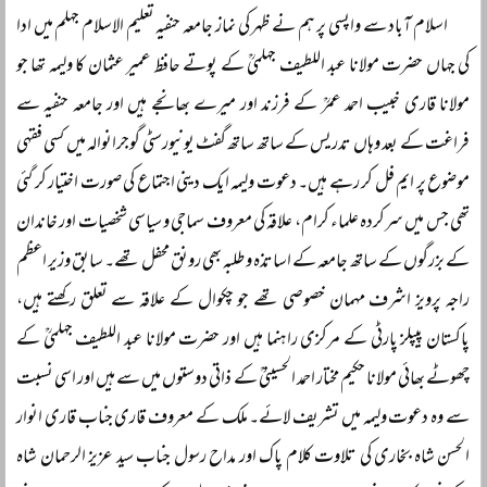
اسلام آباد سے واپسی پر ہم نے ظہر کی نماز جامعہ حنفیہ تعلیم الاسلام جہلم میں ادا
کی جہاں حضرت مولانا عبد اللطیف جہلمیؒ کے پوتے حافظ عمیر عثمان کا ولیمہ تھا جو
مولانا قاری خبیب احمد عمرؒ کے فرزند اور میرے بھانجے ہیں اور جامعہ حنفیہ سے
فراغت کے بعد وہاں تدریس کے ساتھ ساتھ گفٹ یونیورسٹی گوجرانوالہ میں کسی فقہی
موضوع پر ایم فل کر رہے ہیں۔ دعوت ولیمہ ایک دینی اجتماع کی صورت اختیار کر گئی
تھی جس میں سرکردہ علماء کرام، علاقہ کی معروف سماجی و سیاسی شخصیات اور خاندان
کے بزرگوں کے ساتھ جامعہ کے اساتذہ و طلبہ بھی رونق محفل تھے۔ سابق وزیر اعظم
راجہ پرویز اشرف مہمان خصوصی تھے جو چکوال کے علاقہ سے تعلق رکھتے ہیں،
پاکستان پیپلز پارٹی کے مرکزی راہنما ہیں اور حضرت مولانا عبد اللطیف جہلمیؒ کے
چھوٹے بھائی مولانا حکیم مختار احمد الحسینیؒ کے ذاتی دوستوں میں سے ہیں اور اسی نسبت
سے وہ دعوت ولیمہ میں تشریف لائے۔ ملک کے معروف قاری جناب قاری انوار
الحسن شاہ بخاری کی تلاوت کلام پاک اور مداح رسول جناب سید عزیز الرحمان شاہ