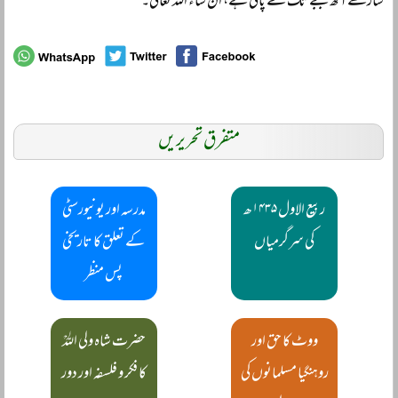
ساڑھے آٹھ بجے تک طے پائی ہے، ان شاء اللہ تعالیٰ۔
متفرق تحریریں
ربیع الاول ۱۴۳۵ھ
مدرسہ اور یونیورسٹی
کی سرگرمیاں
کے تعلق کا تاریخی
پس منظر
ووٹ کا حق اور
حضرت شاہ ولی اللہؒ
روہنگیا مسلمانوں کی
کا فکر و فلسفہ اور دور