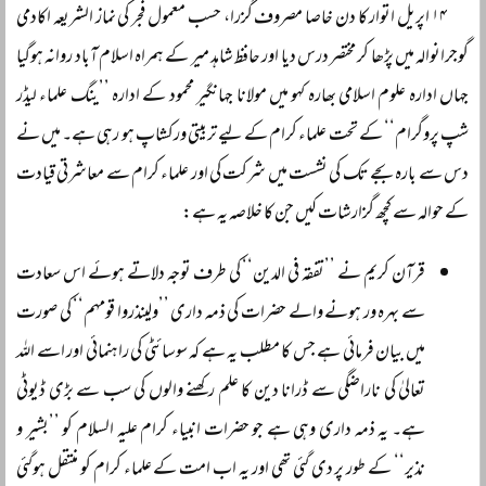
۱۴ اپریل اتوار کا دن خاصا مصروف گزرا، حسب معمول فجر کی نماز الشریعہ اکادمی
گوجرانوالہ میں پڑھا کر مختصر درس دیا اور حافظ شاہد میر کے ہمراہ اسلام آباد روانہ ہوگیا
جہاں ادارہ علوم اسلامی بھارہ کہو میں مولانا جہانگیر محمود کے ادارہ ’’ینگ علماء لیڈر
شپ پروگرام‘‘ کے تحت علماء کرام کے لیے تربیتی ورکشاپ ہو رہی ہے۔ میں نے
دس سے بارہ بجے تک کی نشست میں شرکت کی اور علماء کرام سے معاشرتی قیادت
کے حوالہ سے کچھ گزارشات کیں جن کا خلاصہ یہ ہے:
قرآن کریم نے ’’تفقہ فی الدین‘‘ کی طرف توجہ دلاتے ہوئے اس سعادت
سے بہرہ ور ہونے والے حضرات کی ذمہ داری ’’ولینذروا قومہم‘‘ کی صورت
میں بیان فرمائی ہے جس کا مطلب یہ ہے کہ سوسائٹی کی راہنمائی اور اسے اللہ
تعالیٰ کی ناراضگی سے ڈرانا دین کا علم رکھنے والوں کی سب سے بڑی ڈیوٹی
ہے۔ یہ ذمہ داری وہی ہے جو حضرات انبیاء کرام علیہ السلام کو ’’بشیر و
نذیر‘‘ کے طور پر دی گئی تھی اور یہ اب امت کے علماء کرام کو منتقل ہوگئی