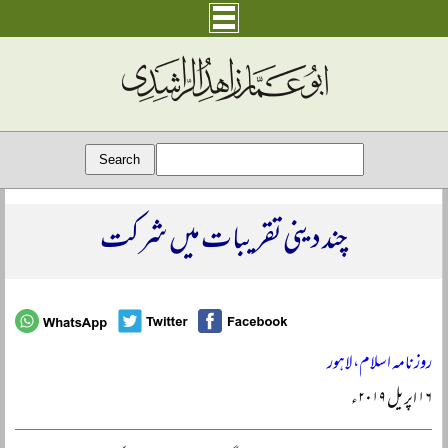
چند دینی تقریبات میں شرکت
روزنامہ اسلام، لاہور
۱۶ اپریل ۲۰۱۹ء