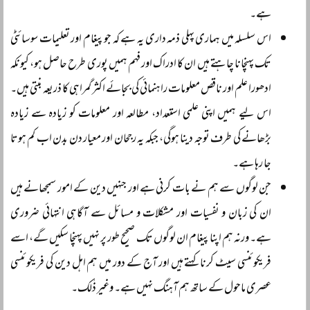
ہے۔
اس سلسلہ میں ہماری پہلی ذمہ داری یہ ہے کہ جو پیغام اور تعلیمات سوسائٹی
تک پہنچانا چاہتے ہیں ان کا ادراک اور فہم ہمیں پوری طرح حاصل ہو، کیونکہ
ادھورا علم اور ناقص معلومات راہنمائی کی بجائے اکثر گمراہی کا ذریعہ بنتی ہیں۔
اس لیے ہمیں اپنی علمی استعداد، مطالعہ اور معلومات کو زیادہ سے زیادہ
بڑھانے کی طرف توجہ دینا ہوگی، جبکہ یہ رجحان اور معیار دن بدن اب کم ہوتا
جا رہا ہے۔
جن لوگوں سے ہم نے بات کرنی ہے اور جنہیں دین کے امور سمجھانے ہیں
ان کی زبان و نفسیات اور مشکلات و مسائل سے آگاہی انتہائی ضروری
ہے۔ ورنہ ہم اپنا پیغام ان لوگوں تک صحیح طور پر نہیں پہنچا سکیں گے، اسے
فریکوئنسی سیٹ کرنا کہتے ہیں اور آج کے دور میں ہم اہل دین کی فریکوئنسی
عصری ماحول کے ساتھ ہم آہنگ نہیں ہے۔ وغیر ذٰلک۔