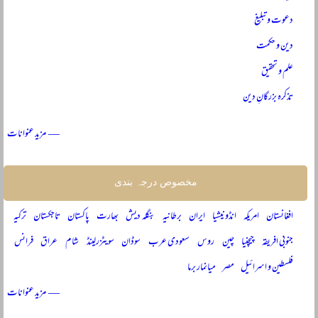
دعوت و تبلیغ
دین و حکمت
علم و تحقیق
تذکرہ بزرگانِ دین
— مزید عنوانات
مخصوص درجہ بندی
افغانستان
امریکہ
انڈونیشیا
ایران
برطانیہ
بنگلہ دیش
بھارت
پاکستان
تاجکستان
ترکیہ
جنوبی افریقہ
چیچنیا
چین
روس
سعودی عرب
سوڈان
سویٹزرلینڈ
شام
عراق
فرانس
فلسطین و اسرائیل
مصر
میانمار برما
— مزید عنوانات