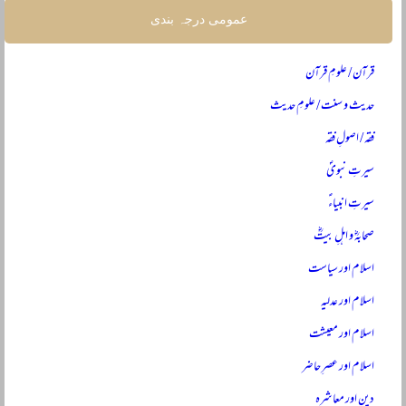
عمومی درجہ بندی
قرآن / علومِ قرآن
حدیث و سنت / علومِ حدیث
فقہ / اصولِ فقہ
سیرتِ نبویؐ
سیرتِ انبیاءؑ
صحابہؓ و اہلِ بیتؓ
اسلام اور سیاست
اسلام اور عدلیہ
اسلام اور معیشت
اسلام اور عصرِ حاضر
دین اور معاشرہ