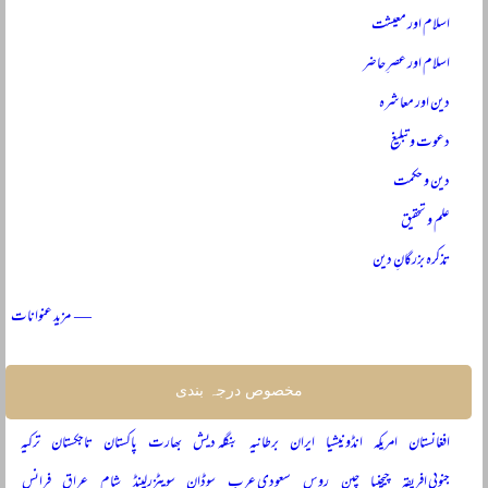
اسلام اور معیشت
اسلام اور عصرِ حاضر
دین اور معاشرہ
دعوت و تبلیغ
دین و حکمت
علم و تحقیق
تذکرہ بزرگانِ دین
— مزید عنوانات
مخصوص درجہ بندی
افغانستان
امریکہ
انڈونیشیا
ایران
برطانیہ
بنگلہ دیش
بھارت
پاکستان
تاجکستان
ترکیہ
جنوبی افریقہ
چیچنیا
چین
روس
سعودی عرب
سوڈان
سویٹزرلینڈ
شام
عراق
فرانس