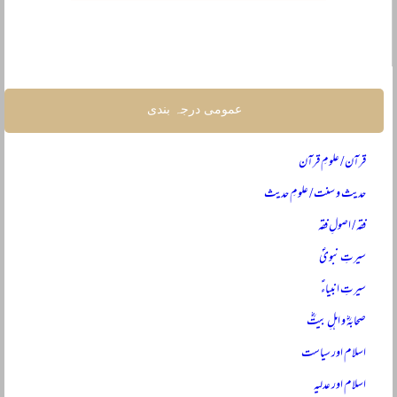
عمومی درجہ بندی
قرآن / علومِ قرآن
حدیث و سنت / علومِ حدیث
فقہ / اصولِ فقہ
سیرتِ نبویؐ
سیرتِ انبیاءؑ
صحابہؓ و اہلِ بیتؓ
اسلام اور سیاست
اسلام اور عدلیہ