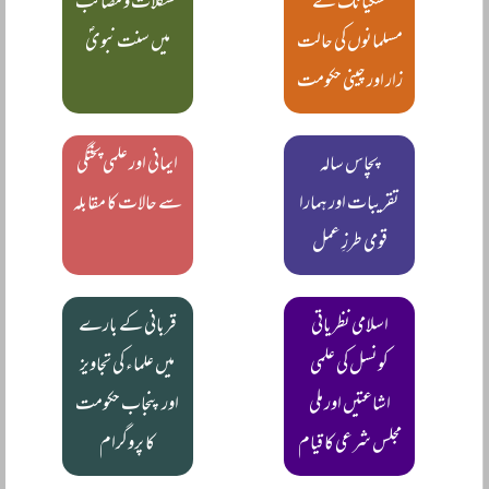
سنکیانگ کے
مشکلات و مصائب
مسلمانوں کی حالت
میں سنت نبویؐ
زار اور چینی حکومت
پچاس سالہ
ایمانی اور علمی پختگی
تقریبات اور ہمارا
سے حالات کا مقابلہ
قومی طرزِ عمل
اسلامی نظریاتی
قربانی کے بارے
کونسل کی علمی
میں علماء کی تجاویز
اشاعتیں اور ملی
اور پنجاب حکومت
مجلس شرعی کا قیام
کا پروگرام