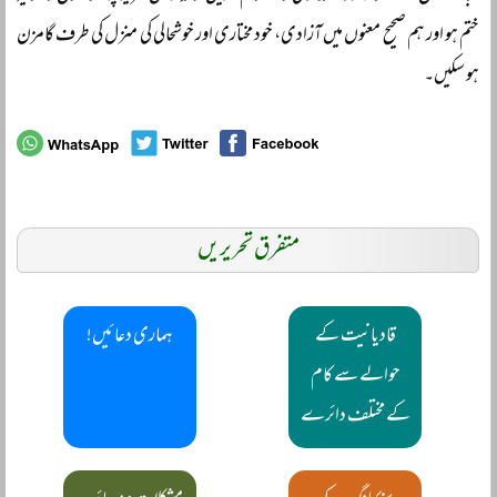
ختم ہو اور ہم صحیح معنوں میں آزادی، خود مختاری اور خوشحالی کی منزل کی طرف گامزن
ہو سکیں۔
متفرق تحریریں
قادیانیت کے
ہماری دعائیں!
حوالے سے کام
کے مختلف دائرے