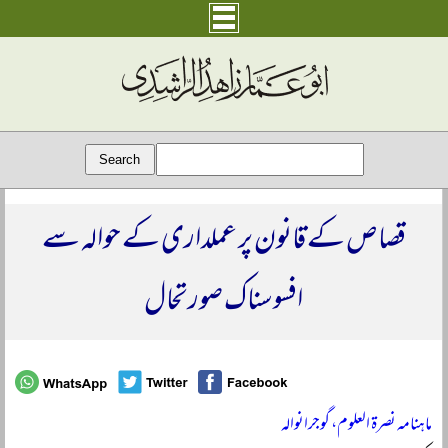
قصاص کے قانون پر عملداری کے حوالہ سے
افسوسناک صورتحال
ماہنامہ نصرۃ العلوم، گوجرانوالہ