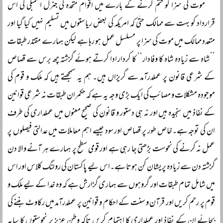
موت کی سزا کو ختم کرنے کے بارے میں اقوام متحدہ کی جنرل اسمبلی کی اس
قرارداد کو بہت سے ممالک حتٰی کہ امریکہ کی بعض ریاستوں میں تسلیم نہیں کیا گیا اور
متعدد ممالک میں موت کی سزا پر مسلسل عمل ہو رہا ہے لیکن ہمارے مقتدر طبقات
’’شاہ سے زیادہ شاہ کا وفادار‘‘ کا کردار ادا کرتے ہوئے گزشتہ چھ برس سے قصاص
کے شرعی قانون پر عملدرآمد سے گریزاں ہیں۔ ہم یہ سمجھتے ہیں کہ ملک و قوم کی
موجودہ مشکلات و مصائب کی ایک بڑی وجہ یہ ہے کہ حکمران طبقات نہ شرعی قوانین
کے نفاذ میں سنجیدہ ہیں اور نہ ہی دستور و قانون کی صحیح معنوں میں عملداری کی طرف
ان کی توجہ ہے۔خاص طور پر قصاص اور سود جیسے اہم معاملات میں عدالتی فیصلوں پر
عمل نہ کرنے کی نحوست بڑھتی جا رہی ہے اور قومی سطح پر ہمارے ہر آنے والا دن
گزشتہ دن سے زیادہ پریشان کن ہوتا ہے۔اس لیے پاکستان کی رولنگ کلاس اور اس
میں شامل تمام طبقات اور گروہوں سے ہماری گزارش ہے کہ وہ خدا کے لیے ملک و
قوم پر رحم کریں اور قرآن و سنت کے احکام و قوانین پر عملدرآمد میں رکاوٹ بننے کی
بجائے ان کے نفاذ اور عملداری کا اہتمام کریں تاکہ وطن عزیز پر نحوستوں کا سایہ