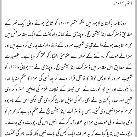
اکتوبر ۲۰۱۴ء
روزنامہ پاکستان لاہور میں یکم ستمبر ۲۰۱۴ء کو شائع ہونے والی ایک خبر کے
مطابق ڈسٹرکٹ اینڈ سیشن جج راولپنڈی نے تھانہ واہ کینٹ کے ایک مقدمہ قتل میں
مجرم ثابت ہونے والے قیدی شعیب سرور کے ڈیتھ وارنٹ جاری کر دیے ہیں اور
سزائے موت کو روکنے کے حوالہ سے حکومتی اختیار کو ختم کر دیا ہے۔ تفصیلات
کے مطابق اس مقدمہ میں ڈسٹرکٹ اینڈ سیشن جج راولپنڈی نے ۲۲ جولائی ۱۹۹۸ء کو
شعیب سرور کو اویس نواز کا قاتل قرار دے کر پھانسی کی سزا کا حکم سنایا تھا،
ہائیکورٹ اور سپریم کورٹ نے اس فیصلہ کے خلاف ملزم کی اپیلیں مسترد کر دی
تھیں اور صدر پاکستان نے بھی رحم کی اپیل خارج کر دی تھی لیکن اس کے باوجود
مجرم کو سزا نہیں دی گئی۔ جس پر ڈسٹرکٹ اینڈ سیشن جج نے حکم دیا ہے کہ مجرم کو
دی جانے والی موت کی سزا پر عملدرآمد کر کے انہیں اس کی رپورٹ دی جائے۔
رپورٹ میں بتایا گیا ہے کہ یہ صرف ایک کیس کی بات نہیں بلکہ ملک بھر کی مختلف