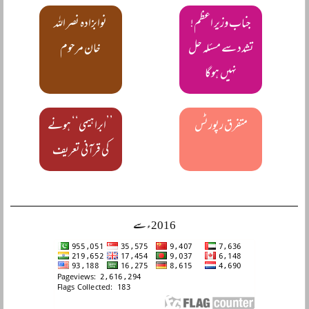
جناب وزیر اعظم!
نوابزادہ نصر اللہ
تشدد سے مسئلہ حل
خان مرحوم
نہیں ہوگا
متفرق رپورٹس
’’ابراہیمی‘‘ ہونے
کی قرآنی تعریف
2016ء سے