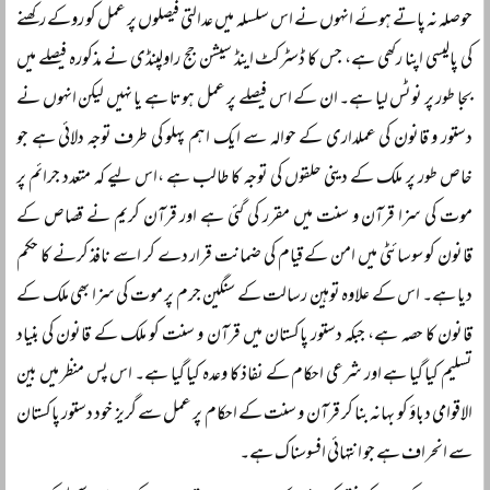
حوصلہ نہ پاتے ہوئے انہوں نے اس سلسلہ میں عدالتی فیصلوں پر عمل کو روکے رکھنے
کی پالیسی اپنا رکھی ہے، جس کا ڈسٹرکٹ اینڈ سیشن جج راولپنڈی نے مذکورہ فیصلے میں
بجا طور پر نوٹس لیا ہے۔ ان کے اس فیصلے پر عمل ہوتا ہے یا نہیں لیکن انہوں نے
دستور و قانون کی عملداری کے حوالہ سے ایک اہم پہلو کی طرف توجہ دلائی ہے جو
خاص طور پر ملک کے دینی حلقوں کی توجہ کا طالب ہے ،اس لیے کہ متعدد جرائم پر
موت کی سزا قرآن و سنت میں مقرر کی گئی ہے اور قرآن کریم نے قصاص کے
قانون کو سوسائٹی میں امن کے قیام کی ضمانت قرار دے کر اسے نافذ کرنے کا حکم
دیا ہے۔ اس کے علاوہ توہین رسالت کے سنگین جرم پر موت کی سزا بھی ملک کے
قانون کا حصہ ہے، جبکہ دستور پاکستان میں قرآن و سنت کو ملک کے قانون کی بنیاد
تسلیم کیا گیا ہے اور شرعی احکام کے نفاذ کا وعدہ کیا گیا ہے۔ اس پس منظر میں بین
الاقوامی دباؤ کو بہانہ بنا کر قرآن و سنت کے احکام پر عمل سے گریز خود دستور پاکستان
سے انحراف ہے جو انتہائی افسوسناک ہے۔