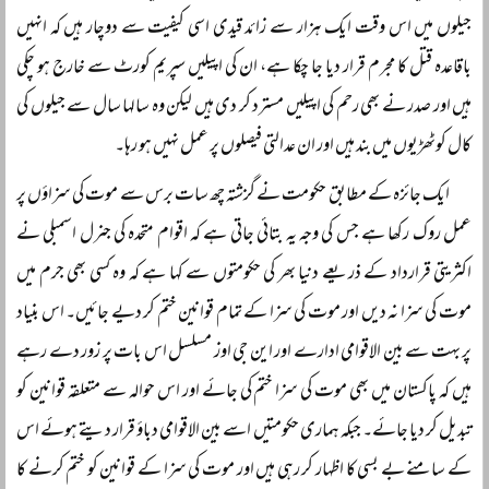
جیلوں میں اس وقت ایک ہزار سے زائد قیدی اسی کیفیت سے دوچار ہیں کہ انہیں
باقاعدہ قتل کا مجرم قرار دیا جا چکا ہے، ان کی اپیلیں سپریم کورٹ سے خارج ہو چکی
ہیں اور صدر نے بھی رحم کی اپیلیں مسترد کر دی ہیں لیکن وہ سالہا سال سے جیلوں کی
کال کوٹھڑیوں میں بند ہیں اور ان عدالتی فیصلوں پر عمل نہیں ہو رہا۔
ایک جائزہ کے مطابق حکومت نے گزشتہ چھ سات برس سے موت کی سزاؤں پر
عمل روک رکھا ہے جس کی وجہ یہ بتائی جاتی ہے کہ اقوام متحدہ کی جنرل اسمبلی نے
اکثریتی قرارداد کے ذریعے دنیا بھر کی حکومتوں سے کہا ہے کہ وہ کسی بھی جرم میں
موت کی سزا نہ دیں اور موت کی سزا کے تمام قوانین ختم کر دیے جائیں۔ اس بنیاد
پر بہت سے بین الاقوامی ادارے اور این جی اوز مسلسل اس بات پر زور دے رہے
ہیں کہ پاکستان میں بھی موت کی سزا ختم کی جائے اور اس حوالہ سے متعلقہ قوانین کو
تبدیل کر دیا جائے۔ جبکہ ہماری حکومتیں اسے بین الاقوامی دباؤ قرار دیتے ہوئے اس
کے سامنے بے بسی کا اظہار کر رہی ہیں اور موت کی سزا کے قوانین کو ختم کرنے کا