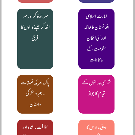
امارت اسلامی
سر جھکا کر اور سر
افغانستان کا خاتمہ
اٹھا کر چلنے والوں کا
اور نئی افغان
فرق
حکومت کے
رجحانات
شرعی عدالتوں کے
پاک امریکہ تعلقات
قیام کا جواز
۔ جبر و مکر کی
داستان
دینی مدارس کا
خلافت راشدہ اور