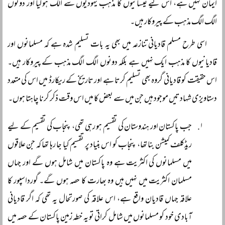
ایمان نہیں ہے، اس لیے عیسائیوں کا مذہب یہودیوں سے الگ ہوگیا اور دونوں
الگ الگ مذہب کے پیروکار ہیں۔
اسی طرح مسلم قادیانی تنازعہ میں بھی یہ بات تسلیم شدہ ہے کہ مسلمانوں اور
قادیانیوں کا مذہب ایک نہیں ہے بلکہ دونوں الگ الگ مذہب کے پیروکار ہیں۔
اس حقیقت کو قادیانی گروہ بھی تسلیم کرتا ہے اور تاریخ کے ریکارڈ میں اس کی متعدد
دستاویزی شہادتیں موجود ہیں جن میں سے بعض کا میں اس وقت ذکر کرنا چاہتا ہوں۔
جب پاکستان اور ہندوستان کی تقسیم ہو رہی تھی، پنجاب کی تقسیم کے لیے
ریڈکلف کمیشن بنا تھا، پنجاب کو اس بنیاد پر تقسیم کیا جا رہا تھا کہ جن علاقوں
میں مسلمانوں کی اکثریت ہے وہ پاکستان میں شامل ہوں گے اور جہاں
مسلمان اکثریت میں نہیں ہیں وہ بھارت کا حصہ ہوں گے۔ گورداسپور کا
علاقہ جہاں قادیان واقع ہے، اس علاقہ کی صورتحال یہ تھی کہ اگر قادیانی
آبادی خود کو مسلمانوں میں شامل کراتی تو یہ خطہ زمین پاکستان کے حصہ میں