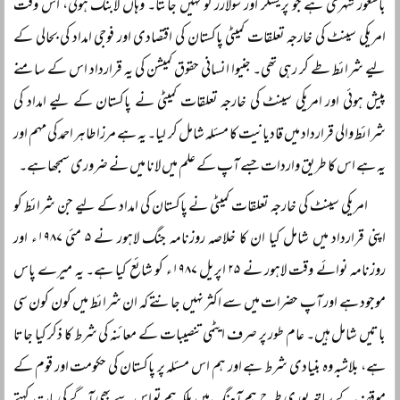
باشعور شہری ہے جو پریسلر اور سولارز کو نہیں جانتا۔ وہاں لابنگ ہوئی، اس وقت
امریکی سینٹ کی خارجہ تعلقات کمیٹی پاکستان کی اقتصادی اور فوجی امداد کی بحالی کے
لیے شرائط طے کر رہی تھی۔ جنیوا انسانی حقوق کمیشن کی یہ قرارداد اس کے سامنے
پیش ہوئی اور امریکی سینٹ کی خارجہ تعلقات کمیٹی نے پاکستان کے لیے امداد کی
شرائط والی قرارداد میں قادیانیت کا مسئلہ شامل کر لیا۔ یہ ہے مرزا طاہر احمد کی مہم اور
یہ ہے اس کا طریق واردات جسے آپ کے علم میں لانا میں نے ضروری سمجھا ہے۔
امریکی سینٹ کی خارجہ تعلقات کمیٹی نے پاکستان کی امداد کے لیے جن شرائط کو
اپنی قرارداد میں شامل کیا ان کا خلاصہ روزنامہ جنگ لاہور نے ۵ مئی ۱۹۸۷ء اور
روزنامہ نوائے وقت لاہور نے ۲۵ اپریل ۱۹۸۷ء کو شائع کیا ہے۔ یہ میرے پاس
موجود ہے اور آپ حضرات میں سے اکثر نہیں جانتے کہ ان شرائط میں کون کون سی
باتیں شامل ہیں۔ عام طور پر صرف ایٹمی تنصیبات کے معائنہ کی شرط کا ذکر کیا جاتا
ہے، بلاشبہ وہ بنیادی شرط ہے اور ہم اس مسئلہ پر پاکستان کی حکومت اور قوم کے