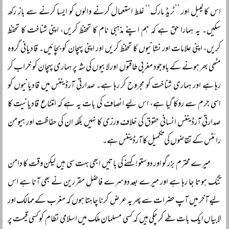
اس کا لیبل اور ’’ٹریڈ مارک‘‘ غلط استعمال کرنے والوں کو ایسا کرنے سے باز رکھ
سکیں۔ یہ ہمارا حق ہے کہ ہم اپنے مذہبی نام کا تحفظ کریں، اپنی شناخت کا تحفظ
کریں، اپنی علامات اور نشانیوں کا تحفظ کریں اور اپنی پہچان کو بچائیں۔ قادیانی گروہ
مٹھی بھر ہونے کے باوجود مغربی طاقتوں اور لابیوں کی شہ پر ہماری پہچان کو خراب کر
رہا ہے اور ہماری شناخت کو مجروح کر رہا ہے۔ صدارتی آرڈیننس میں قادیانیوں کو
اسی جرم سے روکا گیا ہے، اس لیے انصاف کی بات یہ ہے کہ امتناع قادیانیت کا
صدارتی آرڈیننس انسانی حقوق کی خلاف ورزی کا نہیں بلکہ ان کی حفاظت اور ہیومن
رائٹس کے تقاضوں کی تکمیل کا آرڈیننس ہے۔
میرے محترم بزرگو اور دوستو! کہنے کی باتیں ابھی بہت سی ہیں لیکن وقت کا دامن
تنگ ہوتا جا رہا ہے اور میرے بعد دوسرے فاضل مقررین نے بھی آنا ہے اس
لیے آخر میں آپ حضرات سے پھر یہ عرض کرنا چاہتا ہوں کہ مغرب کے ممالک اور
لابیاں ایک بات طے کر چکی ہیں کہ کسی مسلمان ملک میں اسلامی نظام کو کسی قیمت پر