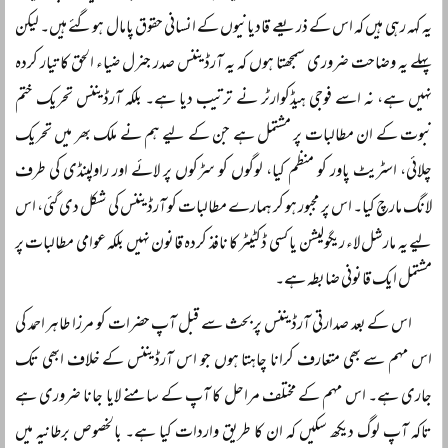
یہ کہہ رہی ہیں کہ اس کے ذریعے قادیانیوں کے انسانی حقوق پامال ہوگئے ہیں۔ لیکن
پہلے یہ وضاحت ضروری سمجھتا ہوں کہ یہ آرڈیننس صدر جنرل ضیاء الحق کا تیار کردہ
نہیں ہے، نہ اسے فوجی ہیڈکوارٹر نے ترتیب دیا ہے۔ بلکہ آرڈیننس تحریک ختم
نبوت کے ان مطالبات پر مشتمل ہے جن کے لیے ہم نے ملک بھر میں تحریک
چلائی، اسٹریٹ پاور کو منظم کیا، لوگوں کو سڑکوں پر لائے اور راولپنڈی کی طرف
لانگ مارچ کیا۔ اس پر مجبور ہو کر ہمارے مطالبات کو آرڈیننس کی شکل دی گئی، اس
لیے یہ مارشل لاء ریگولیشن یا کسی ڈکٹیٹر کا نافذ کردہ قانون نہیں بلکہ عوامی مطالبات پر
مشتمل ایک قانونی ضابطہ ہے۔
اس کے بعد صدارتی آرڈیننس پر بحث سے قبل آپ حضرات کو مرزا طاہر احمد کی
اس مہم سے بھی متعارف کرانا چاہتا ہوں جو اس آرڈیننس کے خلاف ابھی تک
جاری ہے۔ اس مہم کے مختلف مراحل کا آپ کے سامنے لایا جانا ضروری ہے
تاکہ آپ لوگ دیکھ سکیں کہ ان کا طریق واردات کیا ہے۔ بالخصوص برطانیہ میں