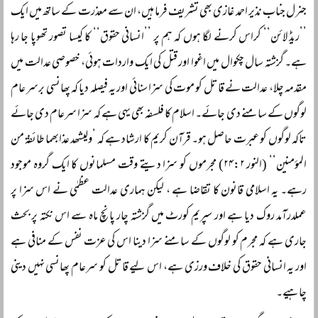
جنرل جناب نذیر احمد غازی بھی تشریف فرما ہیں، ان سے معذرت کے ساتھ میں ایک
’’ریڈ لائن‘‘ کراس کرنے لگا ہوں کہ ہم پر ’’انسانی حقوق‘‘ کا کیسا تصور تھوپا جا رہا
ہے۔ گزشتہ سال چکوال میں اغوا اور قتل کی ایک واردات ہوئی، خصوصی عدالت میں
مقدمہ چلا، عدالت نے قاتل کو موت کی سزا سنائی اور یہ فیصلہ دیا کہ پھانسی برسر عام
لوگوں کے سامنے دی جائے۔ اسلام کا فلسفہ بھی یہی ہے کہ سزا سرعام دی جائے
تاکہ لوگوں کو عبرت حاصل ہو۔ قرآن کریم کا ارشاد ہے کہ ’ولیشھد عذابھما طائفۃ من
المؤمنین‘‘ (النور ۲۴:۲) مجرموں کو سزا دیتے وقت مسلمانوں کا ایک گروہ موجود
رہے۔ یہ اسلامی قانون کا تقاضا ہے ، لیکن ہماری عدالت عظمٰی نے اس سزا پر
عملدرآمد روک دیا ہے اور سپریم کورٹ میں گزشتہ چار پانچ ماہ سے اس نکتہ پر بحث
جاری ہے کہ مجرم کو لوگوں کے سامنے سزا دینا اس کی عزت نفس کے منافی ہے
اور یہ انسانی حقوق کی خلاف ورزی ہے، اس لیے قاتل کو سرعام پھانسی نہیں دینی
چاہیے۔