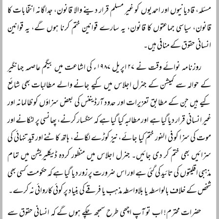
مسئلہ، قادیانیوں اور احمدیوں کو غیر مسلم قرار دینے والا قانون، جداگانہ انتخابات کا
قانون، سیاسی جماعتوں کا قانون، یہ سارے قوانین ختم کرنا ہوں گے، یہ قوانین
انسانی حقوق کے منافی ہیں۔
روزنامہ نوائے وقت نے ۲۷ اپریل ۱۹۸۷ء کی اشاعت میں بیگم عاصمہ جہانگیر
کے حوالہ سے کمیشن کے جنرل اجلاس میں کیے جانے والے مطالبات بھی شائع
کیے ہیں جن کے مطابق تعزیرات اور حدود آرڈیننس کی بعض سزاؤں کو ظالمانہ اور
غیر انسانی قرار دیا گیا ہے اور مطالبہ کیا گیا ہے کہ سنگسار کرنے، پھانسی پر لٹکانے اور
موت کی سزا کو فی الفور ختم کیا جائے، نیز کوڑے لگانے، ہاتھ کاٹنے اور قید تنہائی کی
سزائیں بھی ختم کر دی جائیں۔ جنرل اجلاس میں منظور کردہ ڈیکلیریشن میں تمام
مذہبی اقلیتوں کی تائید کی گئی ہے اور اس ضرورت پر زور دیا گیا ہے کہ حکومت کسی بھی
شخص کے خلاف بالواسطہ یا بلاواسطہ مذہب یا فرقے کی بنیاد پر کوئی کاروائی نہ کرے۔
حضرات محترم! اب تو آپ اچھی طرح سمجھ چکے ہوں گے کہ انسانی حقوق سے