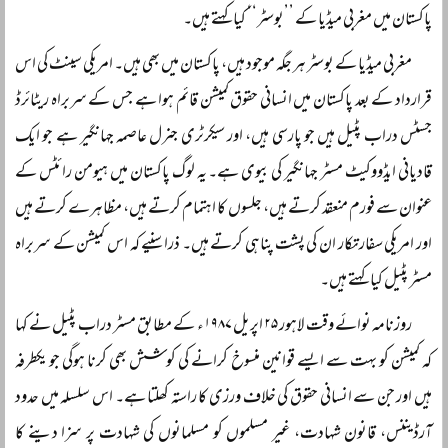
پاکستان میں مغربی میڈیا کے ’’بوسٹر‘‘ کیا کہتے ہیں۔
مغربی میڈیا کے بوسٹر ہر جگہ موجود ہیں، پاکستان میں بھی ہیں۔ امریکی سینٹ کی اس
قرارداد کے بعد پاکستان میں انسانی حقوق کمیشن قائم ہوا ہے جس کے سربراہ ریٹائرڈ
جسٹس دراب پٹیل ہیں جو پارسی ہیں، اور سیکرٹری جنرل عاصمہ جہانگیر ہے جو ایک
قادیانی ایڈووکیٹ مسٹر جہانگیر کی بیوی ہے۔ یہ لوگ پاکستان میں ہیومن رائٹس کے
عنوان سے فورم منعقد کرتے ہیں، جلسوں کا اہتمام کرتے ہیں، مظاہرے کرتے ہیں
اور امریکی سفارتکار ان کی پشت پناہی کرتے ہیں۔ ذرا سنیے کہ اس کمیشن کے سربراہ
مسٹر پٹیل کیا کہتے ہیں۔
روزنامہ نوائے وقت لاہور ۲۵ اپریل ۱۹۸۷ء کے مطابق مسٹر دراب پٹیل نے کہا
کہ کمیشن کو بہت سے ایسے قوانین منسوخ کرانے کی کوشش بھی کرنا ہوگی جو یکطرفہ
ہیں اور جن سے انسانی حقوق کی خلاف ورزی کا راستہ کھلتا ہے۔ اس سلسلہ میں حدود
آرڈیننس، قانون شہادت، غیر مسلموں کو مسلمانوں کی شہادت پر سزا دینے کا