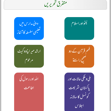
متفرق تحریریں
نیٹو اور اسلام
دینی مدارس میں
تعلیمی سلسلہ کا آغاز
فہم قرآن کے دو
ارشد میر ایڈووکیٹ
صحیح راستے
مرحوم
ملی و ملکی حالات اور
اللہ اور رسول کی
پاکستان شریعت
اطاعت
کونسل کا سالانہ
اجلاس