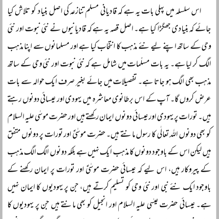
اس سلسلہ میں پہلی بات یہ ہے کہ قادیانی مسلم تنازعہ کی اصل بنیاد کو تلاش کیا
جائے کہ بنیادی جھگڑا کیا ہے۔ اصل قصہ یہ ہے کہ قادیانیوں نے نئی نبوت اور نئی
وحی کے ساتھ اپنے لیے نئے مذہب کا انتخاب کیا ہے اور مسلمانوں سے اپنا مذہب
الگ کر لیا ہے۔ یہ بات مسلّمات میں شامل ہے کہ نئی نبوت اور نئی وحی کے ساتھ
مذہب بھی الگ ہو جاتا ہے۔ تفصیلات میں جائے بغیر صرف ایک حوالہ سے بات
عرض کروں گا۔ آپ کے اس برطانوی معاشرہ میں یہودی اور عیسائی دونوں رہتے
ہیں۔ تورات پر یہودی اور عیسائی دونوں ایمان رکھتے ہیں اور حضرت موسٰی علیہ السلام
کو بھی دونوں اللہ تعالٰی کا رسول مانتے ہیں۔ حضرت موسٰیؑ اور تورات پر دونوں متفق
ہیں لیکن اس کے باوجود دونوں کا مذہب ایک نہیں ہے بلکہ دونوں الگ الگ مذہب
کے پیروکار ہیں، اس لیے کہ عیسائی حضرت موسٰیؑ اور تورات پر ایمان رکھنے کے
باوجود ایک نئے نبی اور نئی وحی کو تسلیم کرتے ہیں، جن پر یہودیوں کا ایمان نہیں
ہے۔ عیسائی حضرت عیسٰی علیہ السلام اور انجیل کو بھی مانتے ہیں جن پر یہودیوں کا