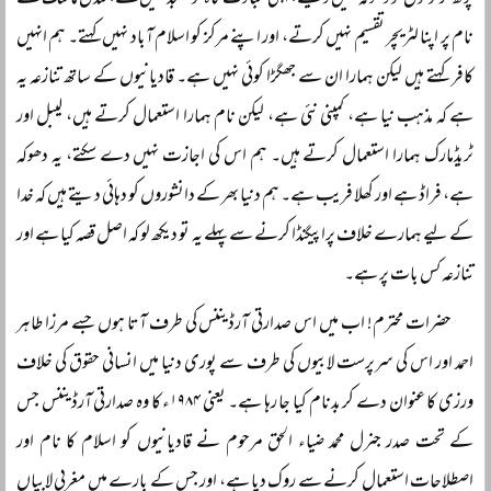
پڑھ کر لوگوں کو دھوکہ نہیں دیتے، اپنی عبادت گاہ کو مسجد نہیں کہتے، لندن ماسک کے
نام پر اپنا لٹریچر تقسیم نہیں کرتے، اور اپنے مرکز کو اسلام آباد نہیں کہتے۔ ہم انہیں
کافر کہتے ہیں لیکن ہمارا ان سے جھگڑا کوئی نہیں ہے۔ قادیانیوں کے ساتھ تنازعہ یہ
ہے کہ مذہب نیا ہے، کمپنی نئی ہے، لیکن نام ہمارا استعمال کرتے ہیں، لیبل اور
ٹریڈمارک ہمارا استعمال کرتے ہیں۔ ہم اس کی اجازت نہیں دے سکتے، یہ دھوکہ
ہے، فراڈ ہے اور کھلا فریب ہے۔ ہم دنیا بھر کے دانشوروں کو دہائی دیتے ہیں کہ خدا
کے لیے ہمارے خلاف پراپیگنڈا کرنے سے پہلے یہ تو دیکھ لو کہ اصل قصہ کیا ہے اور
تنازعہ کس بات پر ہے۔
حضرات محترم! اب میں اس صدارتی آرڈیننس کی طرف آتا ہوں جسے مرزا طاہر
احمد اور اس کی سرپرست لابیوں کی طرف سے پوری دنیا میں انسانی حقوق کی خلاف
ورزی کا عنوان دے کر بدنام کیا جا رہا ہے۔ یعنی ۱۹۸۴ء کا وہ صدارتی آرڈیننس جس
کے تحت صدر جنرل محمد ضیاء الحق مرحوم نے قادیانیوں کو اسلام کا نام اور
اصطلاحات استعمال کرنے سے روک دیا ہے، اور جس کے بارے میں مغربی لابیاں