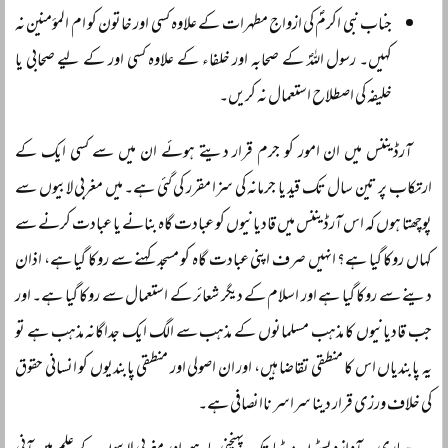
جناب نبی اکرمؐ کی ازواج مطہرات کے علاوہ کسی اور خاتون کو ام المؤمنین نہ
کہیں۔ رسول اللہؐ کے صحابہ اور خلفاء کے علاوہ کسی اور کے لیے صحابی یا
خلیفہ کی اصطلاح استعمال نہ کریں۔
آرڈیننس میں ان امور کو جرم قرار دیتے ہوئے ان میں سے کسی ایک کے
ارتکاب پر تین سال تک قید یا جرمانہ کی سزا مقرر کی گئی ہے۔ میں مغربی لابیوں سے
پوچھتا ہوں کہ اس آرڈیننس میں قادیانیوں کو عبادت گاہ بنانے یا عبادت کرنے سے
کہاں روکا گیا ہے؟ انہیں صرف اپنی عبادت گاہ کو مسجد کہنے سے روکا گیا ہے، اذان
دینے سے روکا گیا ہے اور اسلام کے دیگر شعائر کے استعمال سے روکا گیا ہے۔ اور
جب قادیانیوں کا مذہب مسلمانوں کے مذہب سے الگ ایک جداگانہ مذہب ہے تو
یہ پابندیاں اس کا منطقی تقاضا ہیں، اور ان اصولی اور منطقی پابندیوں کو انسانی حقوق
کی خلاف ورزی قرار دینا سراسر ناانصافی ہے۔