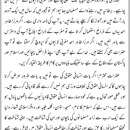
ہماری یہ آواز ویسٹرن میڈیا تک پہنچنی چاہیے اور مغربی لابیوں کے علم میں آنی
چاہیے۔ برطانیہ میں رہنے والے مسلمان بھائیو! ہم تو مجبور ہیں کہ سال میں ایک آدھ
بار آتے ہیں اور آواز لگا کر چلے جاتے ہیں، یہ آپ کی ذمہ داری ہے۔ اگر مرزا طاہر
احمد یہاں کے ذرائع استعمال کرتا ہے تو مغرب کے ذرائع ابلاغ آپ کی دسترس
سے باہر نہیں ہیں۔ اگر مرزا طاہر احمد مغربی لابیوں کو اپروچ کر سکتا ہے تو آپ
حضرات بھی کر سکتے ہیں۔ خدا کے لیے آپ بھی اپنے فرائض پہچانیں اور اسلام اور
پاکستان کے دفاع کے لیے سائنٹیفک بنیادوں پر کام کا طریقہ اختیار کریں۔
حضرات محترم! اگر بات انسانی حقوق کی ہے تو میں یہ بات ضرور عرض کرنا
چاہوں گا کہ انسانی حقوق کی خلاف ورزی ہم نہیں کر رہے بلکہ قادیانی کر رہے ہیں۔
اور عملی صورتحال یہ ہے کہ خود ہمارے انسانی حقوق قادیانیوں کے ہاتھوں پامال ہو
رہے ہیں، اس لیے کہ اسلام کا نام، مسجد، اذان، کلمہ طیبہ اور دیگر اسلامی شعائر دنیا
کے ایک ارب سے زائد مسلمانوں کی پہچان اور ان کی شناخت ہیں۔ اپنی شناخت کا
تحفظ مسلمانوں کا حق ہے اور شناخت کی حفاظت انسانی حقوق میں شامل ہے، جسے