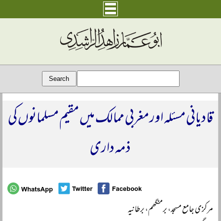
قادیانی مسئلہ اور مغربی ممالک میں مقیم مسلمانوں کی
ذمہ داری
مرکزی جامع مسجد، برمنگھم، برطانیہ