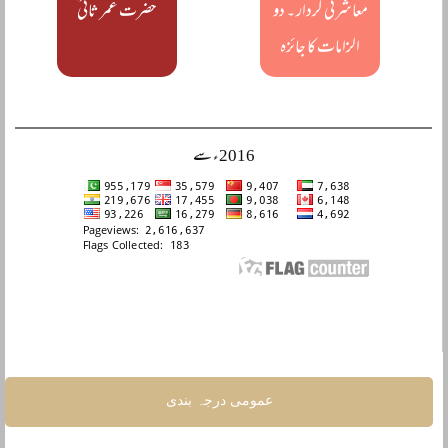
معاشرتی کردار ۔ دو
حضرت عمر ثانی ؒ
الزامات کا جائزہ
2016ء سے
عمومی درجہ بندی