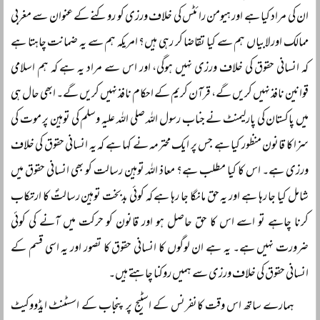
ان کی مراد کیا ہے اور ہیومن رائٹس کی خلاف ورزی کو روکنے کے عنوان سے مغربی
ممالک اور لابیاں ہم سے کیا تقاضا کر رہی ہیں؟ امریکہ ہم سے یہ ضمانت چاہتا ہے
کہ انسانی حقوق کی خلاف ورزی نہیں ہوگی، اور اس سے مراد یہ ہے کہ ہم اسلامی
قوانین نافذ نہیں کریں گے، قرآن کریم کے احکام نافذ نہیں کریں گے۔ ابھی حال ہی
میں پاکستان کی پارلیمنٹ نے جناب رسول اللہ صلی اللہ علیہ وسلم کی توہین پر موت کی
سزا کا قانون منظور کیا ہے جس پر ایک محترمہ نے کہا ہے کہ یہ انسانی حقوق کی خلاف
ورزی ہے۔ اس کا کیا مطلب ہے؟ معاذ اللہ توہین رسالت کو بھی انسانی حقوق میں
شامل کیا جا رہا ہے اور یہ حق مانگا جا رہا ہے کہ کوئی بدبخت توہین رسالتؐ کا ارتکاب
کرنا چاہے تو اسے اس کا حق حاصل ہو اور قانون کو حرکت میں آنے کی کوئی
ضرورت نہیں ہے۔ یہ ہے ان لوگوں کا انسانی حقوق کا تصور اور یہ اسی قسم کے
انسانی حقوق کی خلاف ورزی سے ہمیں روکنا چاہتے ہیں۔
ہمارے ساتھ اس وقت کانفرنس کے اسٹیج پر پنجاب کے اسسٹنٹ ایڈووکیٹ