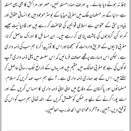
نافذ نہ ہونے دیا جائے۔ یہ صرف ہمارا مسئلہ نہیں، مصر اور مراکش کا بھی یہی مسئلہ
ہے، دنیا کے ہر مسلمان ملک میں مغربی میڈیا کے بوسٹر موجود ہیں جو انسانی حقوق اور
بنیاد پرستی کے عنوان سے اسلامی قوانین کی مخالفت کر رہے ہیں اور قادیانیت جیسے
گمراہ کن گروہوں کی پشت پناہی کر رہے ہیں۔ ان مسائل کا ادراک حاصل کرنا،
مغربی لابیوں کے طریق واردات کو سمجھنا اور اس کا توڑ پیدا کرنا ہم سب کی ذمہ داری
ہے۔ لیکن اس جسارت پر مجھے معاف فرمائیں کہ اس سلسلہ میں پہلی ذمہ داری آپ
لوگوں کی ہے جو مغربی ممالک میں مقیم ہیں اور یہاں کے ذرائع تک رسائی حاصل کر
سکتے ہیں، اس کے بعد ہماری ذمہ داری ہے۔ آئیے ہم سب عہد کریں کہ اسلام،
مسلمانوں اور پاکستان کے دفاع میں اپنی اپنی ذمہ داری کا احساس کریں گے اور
اسے پورا کرنے کے لیے ہر ممکن کوشش کریں گے، اللہ تعالٰی ہم سب کو اس کی
توفیق دیں، آمین۔ و آخر دعوانا ان الحمد للہ رب العالمین۔