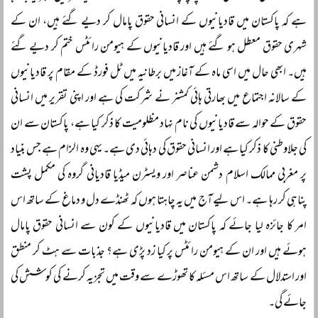
ہے کہ پاکستان میں قادیانیوں کے انسانی حقوق پامال کر دیے گئے ہیں، ان کے
شہری حقوق معطل ہو گئے ہیں اور قادیانیوں کے ہیومن رائٹس ختم کر دیے گئے
ہیں۔ ابھی حال میں اسی ماہ کے آغاز میں برطانیہ میں ٹل فورڈ کے مقام پر قادیانیوں
کے سالانہ اجتماع میں بھارتی ہائی کمشنر نے شرکت کی ہے اور اپنی تقریر میں انسانی
حقوق کے حوالہ سے قادیانیوں کی نام نہاد مظلومیت کا ذکر کیا ہے، پاکستان سے ان
کی جلاوطنی کا ذکر کیا ہے اور انسانی حقوق کی دہائی دی ہے۔ یہی وہ الزام ہے جس بنیاد
پر مغربی ممالک اسلام دشمن عناصر اور ویسٹرن میڈیا قادیانی گروہ کی مکمل پشت
پناہی کر رہا ہے۔ اس لیے آج میں یہ چاہتا ہوں کہ ٹھنڈے دل و دماغ کے ساتھ اس
امر کا جائزہ لیا جائے کہ پاکستان میں قادیانیوں کے کون سے انسانی حقوق پامال
ہوئے ہیں اور ان کے ہیومن رائٹس پر کیا زد پڑی ہے؟ جذبات سے ہٹ کر منطق
اور استدلال کے ساتھ اس مسئلہ کا تھوڑے سے وقت میں تجزیہ کرنے کی کوشش کی
جائے گی۔