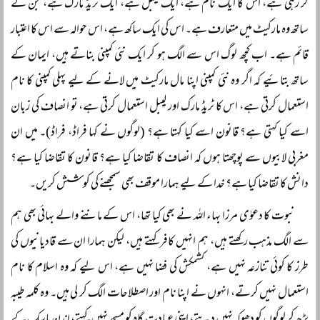
کر رہی ہے، اس کا ایک نام ہے، ایک لیبل ہے، ایک ٹریڈ مارک ہے، جن کے
ساتھ وہ مارکیٹ میں متعارف ہے۔ اس کی ایک ساکھ ہے، اس حوالہ سے اس کا اعتبار
قائم ہے۔ اب کچھ لوگ اس سے الگ ہو کر ایک نئی کمپنی بناتے ہیں، ایمان کے
ساتھ بتائیے کہ اگر وہ نئی کمپنی اپنا مال مارکیٹ میں لانے کے لیے پہلی کمپنی کا نام
استعمال کرتی ہے، اس کا ٹریڈ مارک اور لیبل استعمال کرتی ہے، تو انصاف کی زبان
اسے کیا کہتی ہے؟ قانون اسے کیا کہتا ہے؟ (لوگوں نے کہا فراڈ، فراڈ)۔ میں ان
مغربی لابیوں سے پوچھتا ہوں کہ انصاف کا تقاضا کیا ہے؟ قانون کا تقاضا کیا ہے؟
دانش کا تقاضا کیا ہے؟ خدا کے لیے ہمارا موقف بھی سمجھنے کی کوشش کریں۔
نبوت کا دعوٰی مرزا بہاء اللہ نے بھی کیا تھا، اس کے ماننے والے بہائی بھی ہم
سے الگ مذہب رکھتے ہیں، ہم انہیں کافر کہتے ہیں، لیکن ہمارا ان سے قادیانیوں کی
طرز کا کوئی تنازعہ نہیں ہے، کشمکش کی فضا نہیں ہے، اس لیے کہ وہ اسلام کا نام
استعمال نہیں کرتے، انہوں نے اپنا نام اور اصطلاحات الگ کر لی ہیں۔ وہ کلمہ طیبہ