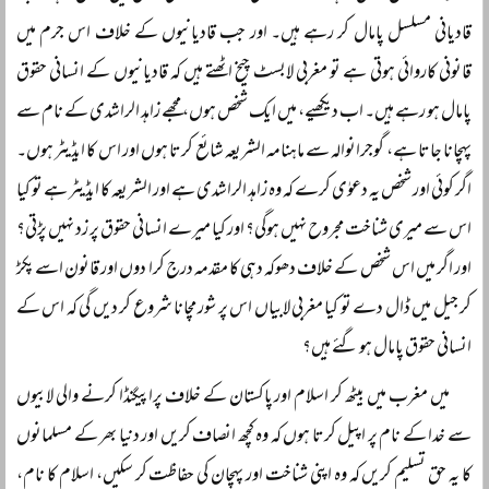
قادیانی مسلسل پامال کر رہے ہیں۔ اور جب قادیانیوں کے خلاف اس جرم میں
قانونی کاروائی ہوتی ہے تو مغربی لابسٹ چیخ اٹھتے ہیں کہ قادیانیوں کے انسانی حقوق
پامال ہو رہے ہیں۔ اب دیکھیے، میں ایک شخص ہوں، مجھے زاہد الراشدی کے نام سے
پہچانا جاتا ہے، گوجرانوالہ سے ماہنامہ الشریعہ شائع کرتا ہوں اور اس کا ایڈیٹر ہوں۔
اگر کوئی اور شخص یہ دعوٰی کرے کہ وہ زاہد الراشدی ہے اور الشریعہ کا ایڈیٹر ہے تو کیا
اس سے میری شناخت مجروح نہیں ہوگی؟ اور کیا میرے انسانی حقوق پر زد نہیں پڑتی؟
اور اگر میں اس شخص کے خلاف دھوکہ دہی کا مقدمہ درج کرا دوں اور قانون اسے پکڑ
کر جیل میں ڈال دے تو کیا مغربی لابیاں اس پر شور مچانا شروع کر دیں گی کہ اس کے
انسانی حقوق پامال ہو گئے ہیں؟
میں مغرب میں بیٹھ کر اسلام اور پاکستان کے خلاف پراپیگنڈا کرنے والی لابیوں
سے خدا کے نام پر اپیل کرتا ہوں کہ وہ کچھ انصاف کریں اور دنیا بھر کے مسلمانوں
کا یہ حق تسلیم کریں کہ وہ اپنی شناخت اور پہچان کی حفاظت کر سکیں، اسلام کا نام،