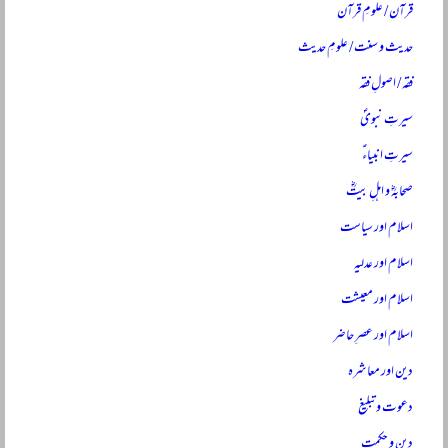
قرآن / علومِ قرآن
حدیث و سنت / علومِ حدیث
فقہ / اصولِ فقہ
سیرتِ نبویؐ
سیرتِ انبیاءؑ
صحابہؓ و اہلِ بیتؓ
اسلام اور سیاست
اسلام اور عدلیہ
اسلام اور معیشت
اسلام اور عصرِ حاضر
دین اور معاشرہ
دعوت و تبلیغ
دین و حکمت