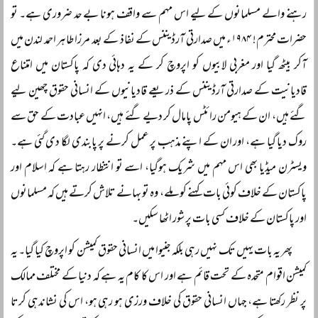
رہنے والے مسلمانوں کے لیے اس مہم سے واقف ہونا بے حد ضروری ہے۔ تو
حضرات محترم! ۱۹۸۴ء میں صدارتی آرڈیننس کے نفاذ کے بعد مرزا طاہر احمد لندن میں
آکر بیٹھ گیا اور مغربی لابیوں کو اپروچ کر کے یہ دہائی دی کہ پاکستان میں امتناع
قادیانیت کے صدارتی آرڈیننس کے ذریعے قادیانیوں کے انسانی حقوق چھین لیے
گئے ہیں، ان کے ہیومن رائٹس پامال کر دیے گئے ہیں، انہیں عبادت کے حق سے
روک دیا گیا ہے، اور ان کے اپنے مذہب پر عمل کرنے پر پابندی لگا دی گئی ہے۔
ویسٹرن میڈیا بھی اس مہم میں شریک ہوگیا، اسے تو انتظار رہتا ہے کہ اسلام اور
پاکستان کے خلاف کوئی بات کہنے کو ملے، وہ تو بہانے تلاش کرتے ہیں کہ مسلمانوں
اور پاکستان کے خلاف کسی بات پر شور اٹھا سکیں۔
پھر یہ بات یہیں تک نہیں رہی بلکہ جنیوا میں انسانی حقوق کمیشن کو اپروچ کیا گیا۔ یہ
کمیشن اقوام متحدہ کے تحت قائم ہے اور اس کا کام یہ ہے کہ دنیا کے مختلف ممالک
پر نظر رکھتا ہے، جہاں انسانی حقوق کی خلاف ورزی ہو رہی ہو، اس کی نشاندہی کرتا