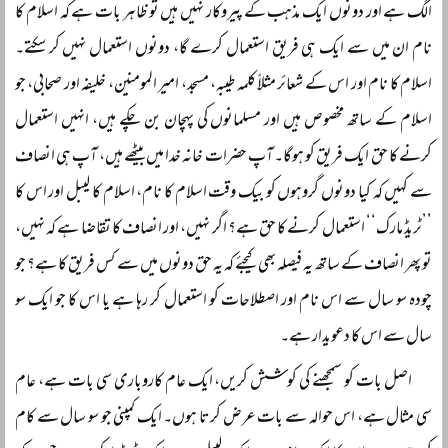
الگ ہے اور دونوں ایک مذہب کے پیروکار نہیں ہیں تو ظاہر بات ہے کہ اسلام کا
نام ان میں سے ایک ہی فریق استعمال کرے گا، دونوں استعمال نہیں کر سکتے۔
اسلام کا نام اور اس کے شعائر مثلاً کلمہ طیبہ، مسجد، امیر المومنین، خلیفہ اور صحابی، جو
اسلام کے ساتھ مخصوص ہیں اور مسلمانوں کی پہچان بن چکے ہیں، انہیں استعمال
کرنے کا حق ایک فریق کو ہوگا۔ آپ حضرات خانہ خدا میں بیٹھے ہیں، آپ ہی انصاف
سے کہیں کہ کیا دونوں گروہوں کو بیک وقت اسلام کا نام، اسلام کا لیبل اور اس کا
’’ٹریڈ مارک‘‘ استعمال کرنے کا حق ہے؟ اگر نہیں، اور انصاف کا تقاضا ہے کہ نہیں،
تو پھر انصاف کے ساتھ یہ فیصلہ بھی کیجئے کہ یہ حق دونوں میں سے کس فریق کا ہے؟ جو
چودہ سو سال سے اس نام اور اصطلاحات کو استعمال کر رہا ہے یا اس کا جو ایک سو
سال سے اس کا دعویدار ہے۔
اصل بات کو سمجھنے کی کوشش کریں، ایک عام کاروباری سی بات ہے، عام
سی مثال ہے، اس حوالہ سے بات عرض کرتا ہوں۔ ایک کمپنی جو سو سال سے کام