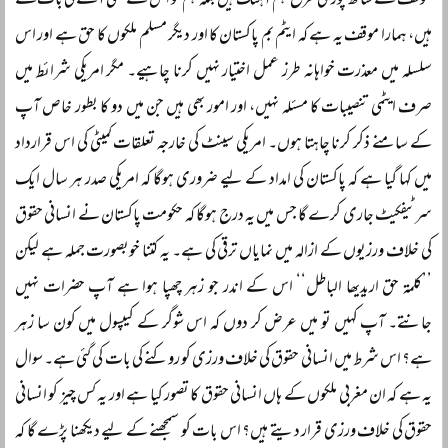
موقف کے ساتھ پوری طرح ہم آہنگ ہیں بلکہ ہم تو اس سے بھی آگے کی بات کہتے
ہیں، ہمارا موقف یہ ہے کہ ایٹم بم پاکستان کا اور دیگر مسلم ملکوں کا حق ہے اور اس
سلسلہ میں معذرت خواہانہ طرز عمل اختیار نہیں کرنا چاہیے۔ مگر امریکی شرائط میں
صرف ایٹمی تنصیبات کا مسئلہ نہیں، اور امور بھی ہیں جن میں دو کا بطور خاص آپ
کے سامنے ذکر کرنا چاہتا ہوں۔ امریکی سینٹ کی خارجہ تعلقات کمیٹی کی اس قرارداد
میں کہا گیا ہے کہ پاکستان کی امداد کے لیے ضروری ہوگا کہ امریکی صدر ہر سال ایک
سرٹیفکیٹ جاری کرے گا جس میں یہ درج ہوگا کہ حکومت پاکستان نے انسانی حقوق
کی خلاف ورزیوں کے ازالہ میں نمایاں ترقی کی ہے۔ یہ کتنا خوبصورت جملہ ہے لیکن
’’کلمۃ حق اریدیھا الباطل‘‘ اس کے اندر جو زہر چھپا ہوا ہے آپ حضرات نہیں
جانتے۔ آپ کہیں تو میں عرض کر دوں کہ اس شوگر کے کیپسول میں کون سا زہر
ہے؟ اس شرط میں انسانی حقوق کی خلاف ورزی کو روکنے کی بات کی گئی ہے۔ سوال
یہ ہے کہ ان مغربی ملکوں کے ہاں انسانی حقوق کا تصور کیا ہے اور یہ کس چیز کو انسانی
حقوق کی خلاف ورزی قرار دیتے ہیں؟ اس بات کو سمجھنے کے لیے دیکھنا پڑے گا کہ