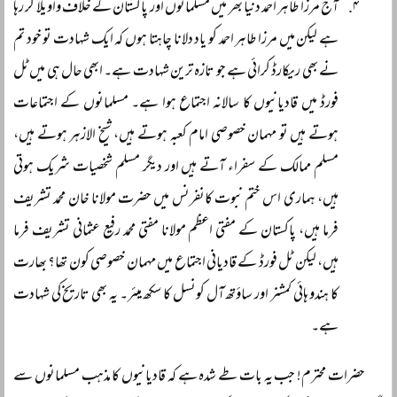
آج مرزا طاہر احمد دنیا بھر میں مسلمانوں اور پاکستان کے خلاف واویلا کر رہا
ہے لیکن میں مرزا طاہر احمد کو یاد دلانا چاہتا ہوں کہ ایک شہادت تو خود تم
نے بھی ریکارڈ کرائی ہے جو تازہ ترین شہادت ہے۔ ابھی حال ہی میں ٹل
فورڈ میں قادیانیوں کا سالانہ اجتماع ہوا ہے۔ مسلمانوں کے اجتماعات
ہوتے ہیں تو مہمان خصوصی امام کعبہ ہوتے ہیں، شیخ الازہر ہوتے ہیں،
مسلم ممالک کے سفراء آتے ہیں اور دیگر مسلم شخصیات شریک ہوتی
ہیں، ہماری اس ختم نبوت کانفرنس میں حضرت مولانا خان محمد تشریف
فرما ہیں، پاکستان کے مفتی اعظم مولانا مفتی محمد رفیع عثمانی تشریف فرما
ہیں، لیکن ٹل فورڈ کے قادیانی اجتماع میں مہمان خصوصی کون تھا؟ بھارت
کا ہندو ہائی کمشنر اور ساؤتھ آل کونسل کا سکھ میئر۔ یہ بھی تاریخ کی شہادت
ہے۔
حضرات محترم! جب یہ بات طے شدہ ہے کہ قادیانیوں کا مذہب مسلمانوں سے