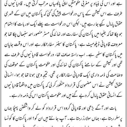
ہے اور اس کی بنیاد پر مغربی حکومتیں اپنی پالیسیاں مرتب کرتی ہیں۔ قادیانیوں کی
طرف سے اس کمیشن کے پاس درخواست پیش کی گئی کہ پاکستان میں ان کے شہری
حقوق پامال کیے جا رہے ہیں، لیکن اس درخواست سے پہلے ایک اور بات کا اہتمام
ہو چکا تھا کہ جنیوا میں پاکستان کی سفارت اور نمائندگی مسٹر منصور احمد سنبھال چکا تھا جو
معروف قادیانی ڈپلومیٹ ہے، پاکستان کا سینئر سفارتکار ہے اور اس وقت جاپان
میں پاکستان کا سفیر ہے۔ اب راستہ صاف تھا، درخواست قادیانیوں کی طرف سے
تھی اور کمیشن کے سامنے پاکستان کی نمائندگی اور حکومت پاکستان کے موقف کی
وضاحت کی ذمہ داری ایک قادیانی سفارتکار پر تھی، نتیجہ وہی ہونا تھا جو ہوا، انسانی
حقوق کمیشن نے اس مضمون کی قرارداد منظور کر لی کہ پاکستان میں واقعتاً قادیانیوں
کے انسانی حقوق پامال کر دیے گئے ہیں اور حکومت پاکستان اس کی ذمہ دار ہے۔
بات اور آگے بڑھی اور قادیانی گروہ اس قرارداد کو لے کر واشنگٹن پہنچا جہاں
پرسلر رہتا ہے، جہاں سولارز رہتا ہے۔ آپ جانتے ہیں ان کو؟ اور پاکستان کا کونسا