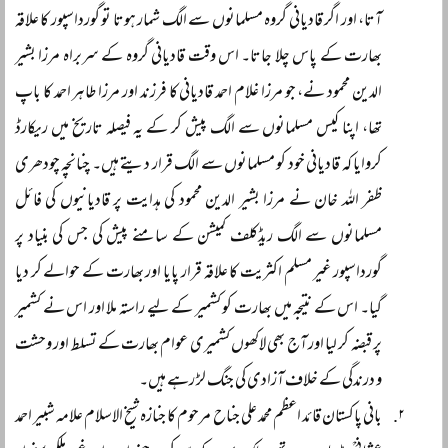
آتا، اور اگر قادیانی گروہ مسلمانوں سے الگ شمار ہوتا تو گورداسپور کا علاقہ
بھارت کے پاس چلا جاتا۔ اس وقت قادیانی گروہ کے سربراہ مرزا بشیر
الدین محمود نے، جو مرزا غلام احمد قادیانی کا فرزند اور مرزا طاہر احمد کا باپ
تھا، اپنا کیس مسلمانوں سے الگ پیش کر کے یہ فیصلہ تاریخ میں ریکارڈ
کروایا کہ قادیانی خود کو مسلمانوں سے الگ قرار دیتے ہیں۔ چنانچہ چودھری
ظفر اللہ خان نے مرزا بشیر الدین محمود کی ہدایت پر قادیانیوں کی فائل
مسلمانوں سے الگ ریڈکلف کمیشن کے سامنے پیش کی جس کی بنیاد پر
گورداسپور غیر مسلم اکثریت کا علاقہ قرار پایا اور بھارت کے حوالے کر دیا
گیا۔ اس کے نتیجہ میں بھارت کو کشمیر کے لیے راستہ ملا اور اس نے کشمیر
پر قبضہ کر لیا اور آج بھی لاکھوں کشمیری عوام بھارت کے تسلط اور وحشت
و درندگی کے خلاف آزادی کی جنگ لڑ رہے ہیں۔
بانی پاکستان قائد اعظم محمد علی جناح مرحوم کا جنازہ شیخ الاسلام علامہ شبیر احمد