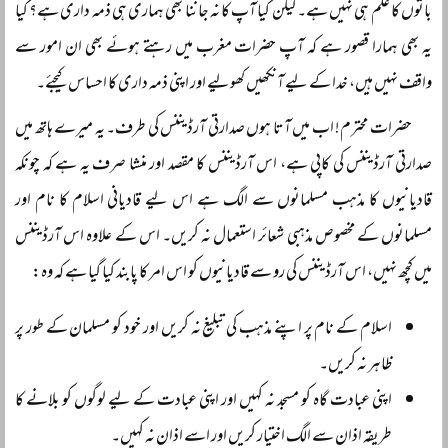
باتوں کا علم ہی نہیں ہے۔ لیکن کیا آپ کا نہ جاننا بھی ہماری ہی ذمہ داری ہے؟ کیا
یہ بھی ہمارا قصور ہے کہ آپ حضرات مغرب میں رہتے ہوئے بھی ان امور سے
واقف نہیں ہیں، خدا کے لیے آنکھیں کھولیے اور اپنی ذمہ داری کا احساس کیجئے۔
حضرات محترم! اب میں آتا ہوں صدارتی آرڈیننس کی طرف۔ یہ میرے ہاتھ میں
صدارتی آرڈیننس کی کاپی ہے، اس آرڈیننس کا مقصد اور منشا صرف یہ ہے کہ چونکہ
قادیانیوں کا مذہب مسلمانوں سے الگ ہے اس لیے قادیانی اسلام کا نام اور
مسلمانوں کے مخصوص مذہبی شعائر استعمال نہ کریں۔ اس کے علاوہ اس آرڈیننس
میں کچھ نہیں، اس آرڈیننس کی رو سے قادیانیوں کو اس امر کا پابند کیا گیا ہے کہ وہ:
اسلام کے نام پر اپنے مذہب کی تبلیغ نہ کریں اور خود کو مسلمان کے طور پر
ظاہر نہ کریں۔
اپنی عبادت گاہ کو مسجد نہ کہیں اور اپنی عبادت کے لیے لوگوں کو بلانے کا
طریقہ اذان سے الگ اختیار کریں اور اسے اذان نہ کہیں۔