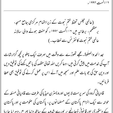
۱۶ اگست ۱۹۹۲ء
(عالمی مجلس تحفظ ختم نبوت کے زیراہتمام مرکزی جامع مسجد،
برمنگھم، برطانیہ میں ۱۶ اگست ۱۹۹۲ء کو منعقد ہونے والی سالانہ
عالمی ختم نبوت کانفرنس سے خطاب۔)
بعد الحمد والصلٰوۃ۔ مجھے تھوڑے سے وقت میں صرف ایک پہلو پر کچھ گزارشات
آپ کی خدمت میں پیش کرنی ہیں، دعا کریں اللہ تعالیٰ مقصد کی باتیں کہنے کی توفیق دیں
اور دین حق کی جو بات علم اور سمجھ میں آئے اس پر عمل کرنے کی توفیق بھی عطا
فرمائیں۔
قادیانی گروہ کی سرپرست لابیوں اور ویسٹرن میڈیا کی طرف سے قادیانی مسئلہ کے
حوالہ سے ایک الزام پاکستان کے مسلمانوں پر، پاکستان کی حکومت پر اور پاکستان
کے دستوری اور قانونی ڈھانچے پر پورے شدومد کے ساتھ دنیا بھر میں دہرایا جا رہا