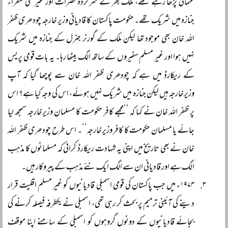
عثمانیؒ پڑھا رہے تھے، ملک بھر کے سرکردہ حضرات اور غیر ملکی سفراء
جنازہ میں شریک تھے۔ حکومت پاکستان کا قادیانی وزیر خارجہ چودھری ظفر
اللہ خان بھی موجود تھا لیکن ملک کے گورنر جنرل کے جنازہ میں شریک
نہیں ہوا اور غیر مسلم سفیروں کے ساتھ الگ بیٹھا رہا۔ یہ بات قومی پریس
کے ریکارڈ میں ہے کہ چودھری ظفر اللہ خان سے پوچھا گیا کہ آپ
وزیرخارجہ ہیں لیکن جنازہ میں شریک نہیں ہوئے، اس کی وجہ کیا ہے؟ اس
پر ظفر اللہ خان نے کہا کہ ’’مجھے کافر حکومت کا مسلمان وزیرخارجہ سمجھ لیا
جائے یا مسلمان حکومت کا کافر وزیرخارجہ‘‘۔ اس طرح چودھری ظفر اللہ
خان نے بھی تاریخ میں اپنی یہ شہادت ریکارڈ کرائی کہ مسلمانوں کا مذہب
الگ ہے اور قادیانی ان سے الگ ایک نئے مذہب کے پیروکار ہیں۔
۱۹۷۴ء میں جب پاکستان کی قومی اسمبلی قادیانیوں کو غیر مسلم اقلیت قرار
دینے کی آئینی ترمیم پر بحث کر رہی تھی، اسمبلی نے یکطرفہ فیصلہ کرنے کی
بجائے قادیانیوں کے دونوں گروہوں کو اسمبلی کے سامنے اپنا موقف