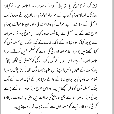
پیش کرنے کا موقع دیا۔ قادیانی گروہ کے سربراہ مرزا ناصر احمد نے گیارہ
روز تک اور لاہوری گروپ کے سربراہ مولوی صدر الدین نے دو روز تک
اسمبلی کے سامنے اپنے موقف کی وضاحت کی، اور ان کا موقف پوری
طرح سننے کے بعد اسمبلی نے اپنا فیصلہ صادر کیا۔ اس موقع پر مرزا ناصر احمد
سے پوچھا گیا کہ وہ دنیا بھر کے ایک ارب کے لگ بھگ ان مسلمانوں کو
کیا سمجھتے ہیں جو مرزا غلام احمد قادیانی کی نبوت کو تسلیم نہیں کرتے۔ مرزا
ناصر احمد نے پہلے اس سوال کو گول کرنے کی کوشش کی لیکن بالآخر
پارلیمنٹ کے فلور پر انہیں اپنے اس عقیدہ کا دوٹوک اظہار کرنا پڑا کہ وہ مرزا
غلام احمد قادیانی پر ایمان نہ لانے والے دنیا بھر کے ایک ارب کے لگ
بھگ مسلمانوں کو کافر سمجھتے ہیں۔ اور اس طرح مرزا طاہر احمد کے بڑے
بھائی مرزا ناصر احمد نے بھی تاریخ کی عدالت میں اپنی یہ شہادت ریکارڈ
کرائی کہ وہ قادیانیت کو مسلمانوں سے الگ مذہب قرار دیتے ہیں۔