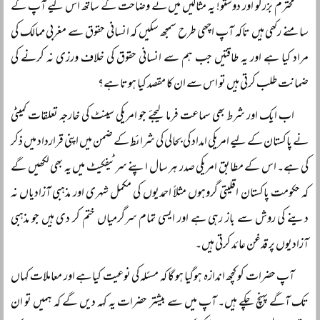
محترم بزرگو اور دوستو! یہ مثالیں میں نے وضاحت کے ساتھ اس لیے آپ کے
سامنے رکھی ہیں تاکہ آپ اچھی طرح سمجھ سکیں کہ انسانی حقوق سے مغربی ممالک کی
مراد کیا ہے اور یہ طاقتیں جب ہم سے انسانی حقوق کی خلاف ورزی نہ کرنے کی
ضمانت طلب کرتی ہیں تو اس سے ان کا مقصد کیا ہوتا ہے؟
اب ایک اور شرط بھی سماعت فرما لیجئے جو امریکی سینٹ کی خارجہ تعلقات کمیٹی
نے پاکستان کے لیے امریکی امداد کی بحالی کی شرائط کے ضمن میں اپنی قرارداد میں ذکر
کی ہے۔ اس کے مطابق امریکی صدر ہر سال اپنے سرٹیفکیٹ میں یہ بھی لکھیں گے
کہ حکومت پاکستان اقلیتی گروہوں مثلاً احمدیوں کی مکمل شہری اور مذہبی آزادیاں نہ
دینے کی روش سے باز رہی ہے اور ایسی تمام سرگرمیاں ختم کر دی ہیں جو مذہبی
آزادیوں پر قدغن عائد کرتی ہیں۔
آپ حضرات کو کچھ اندازہ ہوگیا ہو گا کہ مسئلہ کی نوعیت کیا ہے اور معاملات کہاں
تک آگے پہنچ چکے ہیں۔ آپ میں سے بیشتر حضرات یہ کہہ دیں گے کہ ہمیں تو ان