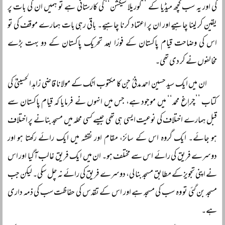
کی اور یہ سب کچھ میڈیا کے ’’گوریلا سیکشن‘‘ کی کارستانی ہے تو ہمیں ان کی بات پر
یقین کر لینا چاہیے اور ان پر اعتماد کرنا چاہیے۔ باقی رہی بات ہمارے موقف کی تو
اس کی وضاحت قیام پاکستان کے فورًا بعد تحریک پاکستان کے دو بہت بڑے
مخالفوں نے کر دی تھی۔
ان میں ایک سید حسین احمد مدنیؒ جن کا مکتوب اٹک کے مولانا قاضی زاہد الحسینیؒ کی
کتاب ’’چراٖغ محمد‘‘ میں موجود ہے، جس میں انہوں نے فرمایا کہ قیام پاکستان سے
قبل ہمارے اختلاف کی نوعیت ایسی ہی تھی جیسے کسی محلہ میں مسجد بنانے پر اختلاف
ہو جائے۔ ایک گروہ اس کے سائز، مقام اور نقشہ میں ایک رائے رکھتا ہو اور
دوسرے فریق کی رائے اس سے مختلف ہو۔ ان میں ایک فریق غالب آگیا اور اس
نے اپنی تجویز کے مطابق مسجد بنا لی، دوسرے فریق کی رائے نہ چل سکی۔ لیکن جب
مسجد بن گئی تو وہ سب کی مسجد ہے اور اس کے تقدس کی حفاظت سب کی ذمہ داری
ہے۔