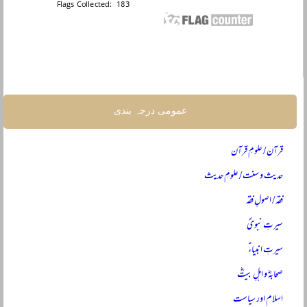
عمومی درجہ بندی
قرآن / علومِ قرآن
حدیث و سنت / علومِ حدیث
فقہ / اصولِ فقہ
سیرتِ نبویؐ
سیرتِ انبیاءؑ
صحابہؓ و اہلِ بیتؓ
اسلام اور سیاست