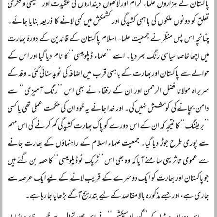
پاکستان کے ہزاروں علماء کرام اور لاکھوں دینداروں کی عقیدت اور تعلیمی و فکری
تعلق کو دونوں ملکوں کی باہمی کشیدگی اور کشمکش میں کمی لانے کا ذریعہ بنایا جائے۔
چنانچہ اس پس منظر نے جمعیت علماء اسلام پاکستان کے قائدین کے دورۂ بھارت
میں اچھا خاصا سیاسی رنگ بھر دیا۔ اسے ’’علماء ڈپلومیسی‘‘ کا نام دیا گیا اور اس کے
حوالے سے پاکستان اور بھارت کے باہمی قرب میں اضافہ کی نوید سنائی گئی۔ وفد کے
سربراہ مولانا فضل الرحمن اور ان کے رفقاء نے بھی اس ’’رنگ آمیزی‘‘ سے
دامن بچانے کی کوشش نہیں کی۔ اور خدا جانے یہ خود ان کی حکمت عملی تھی یا کسی
’’بریفنگ‘‘ کا نتیجہ کہ ان کے اس دورے کو پاک بھارت کشیدگی کم کر نے کی اس مہم
سے پوری طرح جوڑ دیا گیا۔ جمعیت علماء اسلام کے راہنماؤں کے بھارت جانے
سے عمومی تاثر یہی سامنے آیا کہ وہ بھی اس ’’ٹریک ٹو ڈپلومیسی‘‘ کا حصہ بن گئے ہیں
جو پاکستان اور بھارت کو ایک دوسرے کے قریب لانے کے لیے ایک عرصہ سے
جاری ہے، اور جسے مذکورہ بالا مقاصد کے لیے بتدریج آگے بڑھایا جا رہا ہے۔