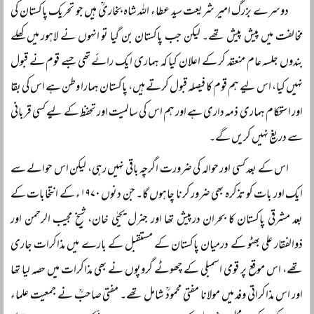
دوسرے بزرگ امیر شریعت سید عطاء اللہ شاہ بخاریؒ ہیں جو تحریک پاکستان کی
مخالفت میں پیش پیش تھے۔ لیکن جب پاکستان بن گیا تو انہوں نے لاہور میں کھلے
بندوں جلسہ عام منعقد کر کے اعلان کیا کہ ہماری ایک رائے تھی جسے قوم نے قبول
نہیں کیا، اس لیے ہم قوم کا فیصلہ قبول کرتے ہیں، پاکستان ہمارا وطن ہے اس کی بقا
اور استحکام ہماری ذمہ داری ہے اور ہم اس کی سالمیت اور تحفظ کے لیے کسی قربانی
سے دریغ نہیں کریں گے۔
اس کے بعد کسی اور حوالہ کی ضرورت اگرچہ باقی نہیں رہی، لیکن اس حوالے سے
ایک اور بات کو تذکرہ بھی ضرور کرنا چاہوں گا۔ جن دنوں ۱۹۷۰ء کے انتخابات کے
بعد مشرقی پاکستان کا بحران درپیش تھا اور جنرل یحیٰی خان، شیخ مجیب الرحمن اور
ذوالفقار علی بھٹو کے درمیان پاکستان کے مستقبل کے بارے میں مذاکرات جاری
تھے، اس موقع پر قومی اسمبلی کے چھوٹے گروپوں نے بھی مذاکرات میں حصہ لیا تھا
اور اس مذاکراتی وفد میں مولانا مفتی محمودؒ شامل تھے۔ مفتی صاحبؒ نے جمعیت علماء