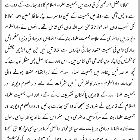
مولانا فضل الرحمن کی قیادت میں جمعیت علماء اسلام کا وفد بھارت کے دورے
سے واپس آگیا ہے، وفد میں جمعیت کے تین دوسرے لیڈر حافظ حسین احمد، مولانا
گل نصیب خان، اور مولانا قاضی حمید اللہ خان بھی شامل تھے۔ انہوں نے دارالعلوم
دیوبند میں حاضری کے علاوہ جمعیت علماء ہند کے راہنماؤں اور بھارتی وزیر اعظم اٹل
بہاری واجپائی سمیت متعدد بھارتی لیڈروں سے ملاقاتیں کیں جن میں انڈین نیشنل
کانگریس کی لیڈر سونیا گاندھی بھی شامل ہیں۔ اس دورے کا اصل پس منظر تو یہ ہے کہ
کچھ عرصہ قبل پشاور میں جمعیت علماء اسلام کے زیراہتمام منعقد ہونے والی
’’خدمات دارالعلوم دیوبند کانفرنس‘‘ میں شرکت کے لیے دارالعلوم دیوبند اور
جمعیت علماء ہند کے قائدین پاکستان تشریف لائے تھے، اور اب جمعیت علماء
اسلام کے قائدین نے ضروری سمجھا کہ وہ بھی بھارت جائیں اور دارالعلوم دیوبند اور
جمعیت علماء ہند کے مراکز میں حاضری دیں، مگر اس کے ساتھ چونکہ سیاسی ماحول
سے فائدہ اٹھانا اور اپنی ہر بات سے سیاسی فوائد حاصل کرنا ہر سیاسی لیڈر کا حق سمجھا