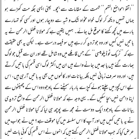
’’اتقو امواضع التہم‘‘ تہمت کے مقامات سے بچو۔ یعنی ایسی جگہ مت کھڑے ہو
جہاں تمہیں دیکھ کر لوگ خواہ مخواہ شک و شبہ سے دوچار ہوں اور کسی کو تمہارے
بارے میں کچھ کہنے کا موقع مل جائے۔ ہمیں یقین ہے کہ مولانا فضل الرحمن نے یہ
باتیں نہیں کہیں اور وہ جو تردید کر رہے ہیں سو فیصد درست ہے۔ لیکن یہ بھی حقیقت
ہے کہ ’’ٹریک ٹو ڈپلومیسی‘‘ کے جس قافلے میں وہ شامل تھے اور ان سے قبل جو لوگ
بھارت گئے ہیں یا بعد میں جانے والے ہیں ان میں اکثر لوگ اسی قسم کی باتیں کرتے
ہیں، اور وہ صرف زبانی نہیں بلکہ بیانات اور کالموں میں بھی یہ باتیں آرہی ہیں، اس
لیے اس کیچڑ میں چلتے ہوئے کپڑے بار بار سمیٹنے کے باوجود وہ اس کے چھینٹوں سے
اپنا دامن نہیں بچا سکیں گے۔ یہی وجہ ہے کہ مولانا فضل الرحمن کے واضح تردیدی
بیانات کے باوجود ایک دوست نے مجھ سے پوچھ ہی لیا کہ کیا مولانا فضل الرحمن
نے یہ باتیں کہیں ہیں اور آپ کا اس سلسلہ میں کیا موقف ہے؟ میں نے جواب میں
عرض کیا کہ جب مولانا فضل الرحمن کہتے ہیں کہ انہوں نے اس قسم کی کوئی بات نہیں