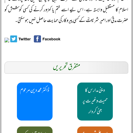
اسلام کا مستقبل وابستہ ہے، اس لیے اسے ختم یا کمزور کرنے کی کسی کوشش کو
حضرت مدنیؒ اور امیر شریعتؒ کے کسی پیروکار کی حمایت حاصل نہیں ہو سکتی۔
متفرق تحریریں
دینی مدارس کا
ڈاکٹر محمد دین مرحوم
حمیت وغیرت پر
مبنی کردار