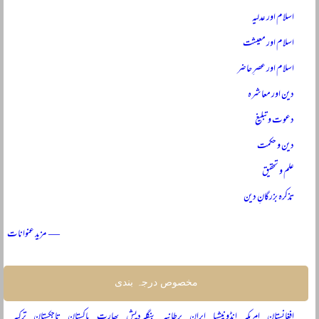
اسلام اور عدلیہ
اسلام اور معیشت
اسلام اور عصرِ حاضر
دین اور معاشرہ
دعوت و تبلیغ
دین و حکمت
علم و تحقیق
تذکرہ بزرگانِ دین
— مزید عنوانات
مخصوص درجہ بندی
افغانستان
امریکہ
انڈونیشیا
ایران
برطانیہ
بنگلہ دیش
بھارت
پاکستان
تاجکستان
ترکیہ