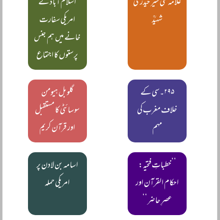
علامہ علی شیر حیدری
اسلام آباد کے
شہیدؒ
امریکی سفارت
خانے میں ہم جنس
پرستوں کا اجتماع
۲۹۵۔سی کے
گلوبل ہیومن
خلاف مغرب کی
سوسائٹی کا مستقبل
مہم
اور قرآن کریم
’’خطباتِ فتحیہ:
اسامہ بن لادن پر
احکام القرآن اور
امریکی حملہ
عصرِ حاضر‘‘