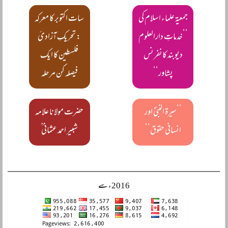
جمعیۃ علماء اسلام کی
سات اکتوبر کا معرکہ
’’خدماتِ دارالعلوم
: تحریکِ آزادئ
دیوبند کانفرنس
فلسطین کا ایک
پشاور‘‘
فیصلہ کن مرحلہ
’’سیرۃ النبیؐ اور
حضرت مولانا علامہ
انسانی حقوق‘‘
شبیر احمد عثمانی ؒ
2016ء سے