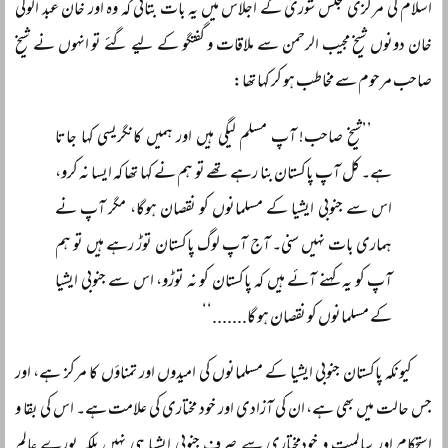
اسلام کی مرکزی مجلس شوریٰ کے اجلاس میں یہ بات بتائی کہ وہ اور خان عبد الولی
خان دونوں شیخ مجیب الرحمن سے ملاقات و گفتگو کے لیے گئے تو انہوں نے شیخ
صاحب مرحوم سے مخاطب ہو کر کہا تھا:
’’شیخ صاحب! آپ مسلم لیگی ہیں اور ہمیں کانگریسی کہا جاتا
ہے۔ کل آپ پاکستان بنا رہے تھے تو ہم نے کہا تھا کہ ایسا نہ کرو،
اس سے جنوبی ایشیا کے مسلمانوں کو نقصان ہوگا، مگر آپ نے
ہماری بات نہیں سنی۔ آج آپ لوگ پاکستان توڑ رہے ہیں تو ہم
آپ کو یہ کہنے آئے ہیں کہ پاکستان کو نہ توڑو، اس سے جنوبی ایشیا
کے مسلمانوں کو نقصان ہو گا.......‘‘
کیونکہ پاکستان جنوبی ایشیا کے مسلمانوں کی امیدوں اور تمناؤں کا مرکز ہے، اور
جس حالت میں بھی ہے، ان کی آزادی اور خود مختاری کی علامت ہے۔ اس کی بقا و
استحکام اور سالمیت و خودمختاری سے صرف جنوبی ایشیا ہی نہیں بلکہ پورے عالم