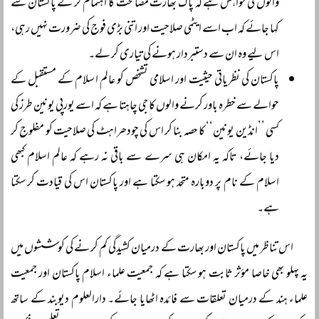
والوں کی خواہش ہے کہ پاک بھارت مصالحت کا اہتمام کر کے پاکستان سے
کہا جائے کہ اب اسے ایٹمی صلاحیت اور اتنی بڑی فوج کی ضرورت نہیں رہی،
اس لیے وہ ان سے دستبردار ہونے کی تیاری کر لے۔
پاکستان کی نظریاتی حیثیت اور اسلامی تشخص کو عالم اسلام کے مستقبل کے
حوالے سے خطرہ باور کرنے والوں کا جی چاہتا ہے کہ اسے یورپی یونین طرز کی
کسی ’’انڈین یونین‘‘ کا حصہ بنا کر اس کی چودھراہٹ کی صلاحیت کو مفلوج کر
دیا جائے، تاکہ یہ امکان ہی سرے سے باقی نہ رہے کہ عالم اسلام کبھی
اسلام کے نام پر دوبارہ متحد ہو سکتا ہے اور پاکستان اس کی قیادت کر سکتا
ہے۔
اس تناظر میں پاکستان اور بھارت کے درمیان کشیدگی کم کر نے کی کوششوں میں
یہ پہلو بھی خاصا مؤثر ثابت ہو سکتا ہے کہ جمعیت علماء اسلام پاکستان اور جمعیت
علماء ہند کے درمیان تعلقات سے فائدہ اٹھایا جائے۔ دارالعلوم دیوبند کے ساتھ