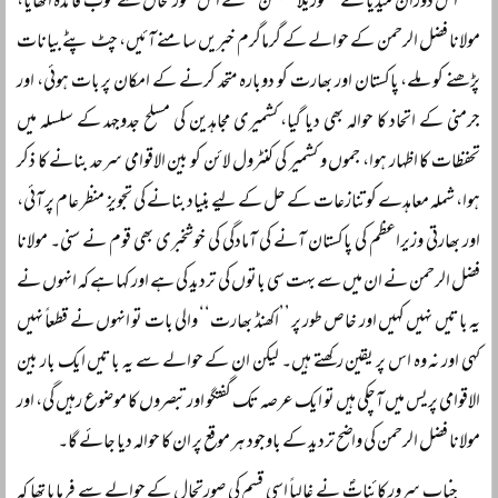
اس دوران میڈیا کے ’’گوریلا سیکشن‘‘ نے اس صورتحال سے خوب فائدہ اٹھایا،
مولانا فضل الرحمن کے حوالے کے گرماگرم خبریں سامنے آئیں، چٹ پٹے بیانات
پڑھنے کو ملے، پاکستان اور بھارت کو دوبارہ متحد کرنے کے امکان پر بات ہوئی، اور
جرمنی کے اتحاد کا حوالہ بھی دیا گیا، کشمیری مجاہدین کی مسلح جدوجہد کے سلسلہ میں
تحفظات کا اظہار ہوا، جموں و کشمیر کی کنٹرول لائن کو بین الاقوامی سرحد بنانے کا ذکر
ہوا، شملہ معاہدے کو تنازعات کے حل کے لیے بنیاد بنانے کی تجویز منظر عام پر آئی،
اور بھارتی وزیراعظم کی پاکستان آنے کی آمادگی کی خوشخبری بھی قوم نے سنی۔ مولانا
فضل الرحمن نے ان میں سے بہت سی باتوں کی تردید کی ہے اور کہا ہے کہ انہوں نے
یہ باتیں نہیں کہیں اور خاص طور پر ’’اکھنڈ بھارت‘‘ والی بات تو انہوں نے قطعاً نہیں
کہی اور نہ وہ اس پر یقین رکھتے ہیں۔ لیکن ان کے حوالے سے یہ باتیں ایک بار بین
الاقوامی پریس میں آچکی ہیں تو ایک عرصہ تک گفتگو اور تبصروں کا موضوع رہیں گی، اور
مولانا فضل الرحمن کی واضح تردید کے باوجود ہر موقع پر ان کا حوالہ دیا جائے گا۔
جناب سرور کائناتؐ نے غالباً اسی قسم کی صورتحال کے حوالے سے فرمایا تھا کہ