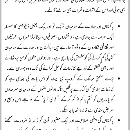
جاتا ہے۔ اس لیے موجودہ علاقائی سیاست اور ماحول کے تناظر میں اس کی کوشش
بھی ہوئی اور اس کے اثرات و ثمرات بھی سامنے آئے۔
پاکستان اور بھارت کے درمیان ٹریک ٹو اور بیک چینل ڈپلومیسی کا سلسلہ
ایک عرصہ سے جاری ہے، دانشوروں، صحافیوں، ریٹائرڈ افسروں، جرنیلوں
اور ثقافتی فنکاروں کے وفود آ جا رہے ہیں، پاکستان اور بھارت کے درمیان
کشیدگی کم کرنے کی کوشش کی جا رہی ہے، اور دونوں ملکوں کو میز پر بٹھانے
اور باہمی گفتگو کے ذریعے تنازعات کو حل کرانے کی تگ و دو ہو رہی ہے۔
بڑے صنعتی ممالک کے گروپ جی ایٹ کو اس بات کی جلدی ہے کہ
تنازعات جلدی کسی کنارے پر لگیں تاکہ دونوں ملکوں کے درمیان سرحدوں
کو پابندیوں کو ختم یا کم از کم کر کے ’’فری ٹریڈ‘‘ کے ذریعے اس وسیع و
عریض منڈی سے فائدہ اٹھایا جا سکے۔
پاکستان کی ایٹمی صلاحیت اور ایک مضبوط فوج کو زائد از ضرورت سمجھنے