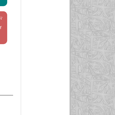
نائ
عی