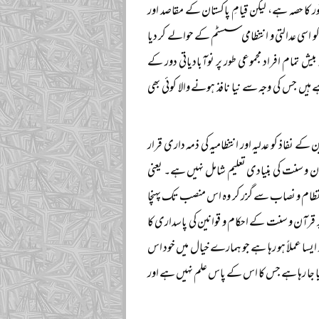
ر کا حصہ ہے، لیکن قیامِ پاکستان کے مقاصد اور
و اسی عدالتی و انتظامی سسٹم کے حوالے کر دیا
تمام افراد مجموعی طور پر نوآبادیاتی دور کے
ہیں جس کی وجہ سے نیا نافذ ہونے والا کوئی بھی
نفاذ کو عدلیہ اور انتظامیہ کی ذمہ داری قرار
ن و سنت کی بنیادی تعلیم شامل نہیں ہے۔ یعنی
 نظام و نصاب سے گزر کر وہ اس منصب تک پہنچا
 قرآن و سنت کے احکام و قوانین کی پاسداری کا
ور ایسا عملاً ہو رہا ہے جو ہمارے خیال میں خود اس
رایا جا رہا ہے جس کا اس کے پاس علم نہیں ہے اور