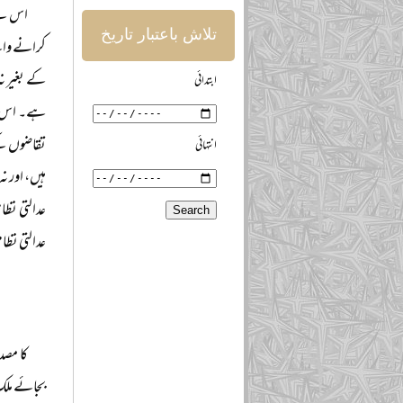
اس لیے
تلاش باعتبار تاریخ
کرانے والے
کے بغیر نہ
ابتدائی
ہے۔ اس لی
تقاضوں کے
انتہائی
ہیں، اور ن
عدالتی نظا
عدالتی نظام
کا مصد
بجائے ملک 