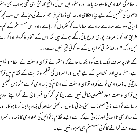
ام کی عملداری کا مژد سنایا تھا اور دستور میں اس کی واضح گارنٹی دی تھی جو اب بھی دستو
ضوں کی تکمیل کے لیے نیا انتظامی اور عدالتی ڈھانچہ فراہم کرنے کی بجائے اس سب کچھ ک
آبادیاتی دور سے ہمارے سارے معاملات کو کنٹرول کر رہا ہے، اور اس سسٹم کے کم و بیش 
طریق کار کو نہ صرف پوری طرح باقی رکھے ہوئے ہیں بلکہ اس کے تحفظ کا کردار ادا کر رہے 
ئیل ورک'' اور معاشرتی خرابیوں کے سوا کوئی نتیجہ نہیں دے رہا۔
ے طور پر صرف ایک بات کو دیکھ لیا جائے کہ دستور نے قرآن و سنت کے احکام و قوانین کے 
، مگر عدلیہ اور انتظامیہ کے لیے ججوں اور افسروں کی تعلیم و تربیت کے نظام میں قرآ
ا جج کی یہ ذمہ داری تو ہے کہ وہ قرآن و سنت کے احکام کی پاسداری کرے مگر جس تعلیمی
قرآن و سنت بطور مضمون شامل نہیں ہے۔ چنانچہ اگر کسی افسر یا جج نے اگر اپنے طور پر
ر لیا ہے تو اسے ذاتی معلومات، سنی سنائی باتوں، یا محض مطالعہ کی بنیاد پر ایسا کرنا ہو گا۔ ا
کے ساتھ بھی نا انصافی اور زیادتی ہے کہ اسے ایسے نظام یا قوانین کی عملداری کا ذمہ دار ٹھہ
 واقف کرانے کا کوئی سسٹم بھی موجود نہیں ہے۔