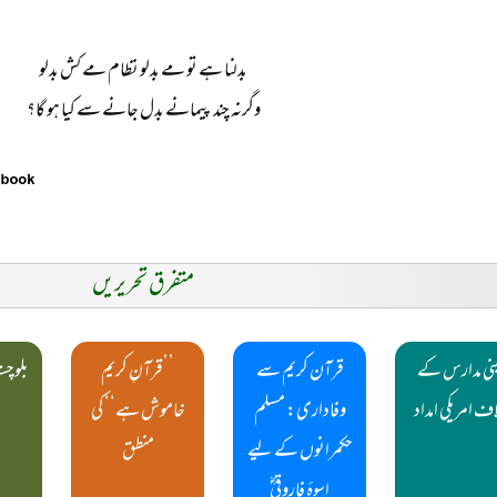
بدلنا ہے تو مے بدلو نظام مے کش بدلو
وگرنہ چند پیمانے بدل جانے سے کیا ہو گا؟
متفرق تحریریں
نی مدارس کے
قرآن کریم سے
’’قرآنِ کریم
بلوچس
ف امریکی امداد
وفاداری: مسلم
خاموش ہے‘‘ کی
حکمرانوں کے لیے
منطق
اسوۂ فاروقیؓ