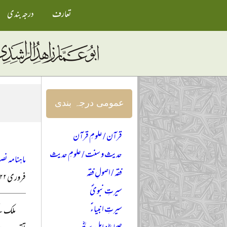
تعارف
درجہ بندی
عمومی درجہ بندی
قرآن / علومِ قرآن
حدیث و سنت / علومِ حدیث
ماہنامہ نصر
فقہ / اصولِ فقہ
فروری ۲۰۲۲ء
سیرتِ نبویؐ
سیرتِ انبیاءؑ
ملک کے