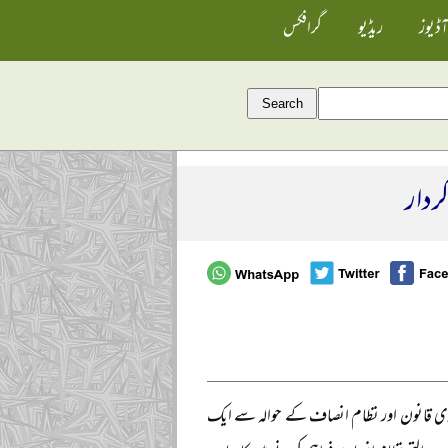
آڈیوز
ریڈیو
گرافکس
کردار
جداری قانون اور نظام انصاف کے حوالہ سے ایک