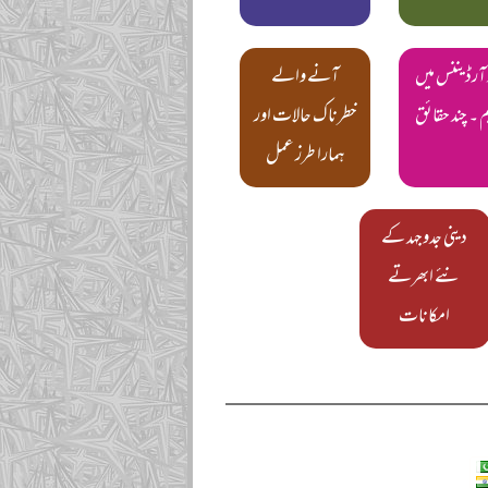
آرڈیننس میں
آنے والے
م ۔ چند حقائق
خطرناک حالات اور
ہمارا طرز عمل
دینی جدوجہد کے
نئے ابھرتے
امکانات