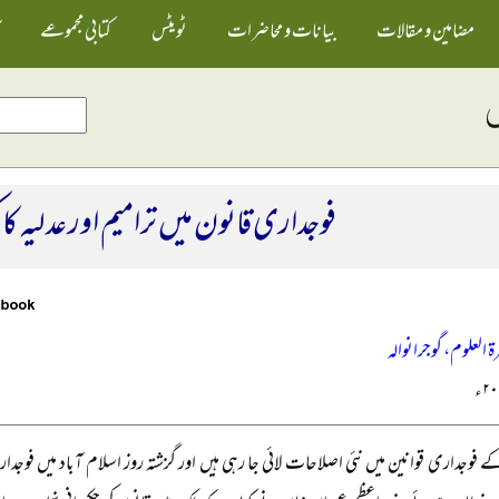
مضامین و مقالات
بیانات و محاضرات
ٹویٹس
کتابی مجموعے
فوجداری قانون میں ترامیم اور عدلیہ کا 
ۃ العلوم، گوجرانوالہ
 فوجداری قوانین میں نئی اصلاحات لائی جا رہی ہیں اور گزشتہ روز اسلام آباد میں فو