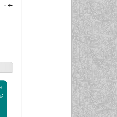
ہے ؎
دی
خلا