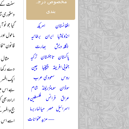
مخصوص درجہ
سنت کے احک
بندی
دستوری تقا
گیا جو نو 
افغانستان
امریکہ
ماحول اور 
انڈونیشیا
ایران
برطانیہ
قانون ''فا
بنگلہ دیش
بھارت
پاکستان
تاجکستان
ترکیہ
مثال ک
جنوبی افریقہ
چیچنیا
چین
دے رکھا ہے
روس
سعودی عرب
ایک افسر ی
سوڈان
سویٹزرلینڈ
شام
ہے اس میں 
عراق
فرانس
فلسطین و
ارادہ بھی ک
اسرائیل
مصر
میانمار برما
جج و افسر 
— مزید عنوانات
اسے اس سے