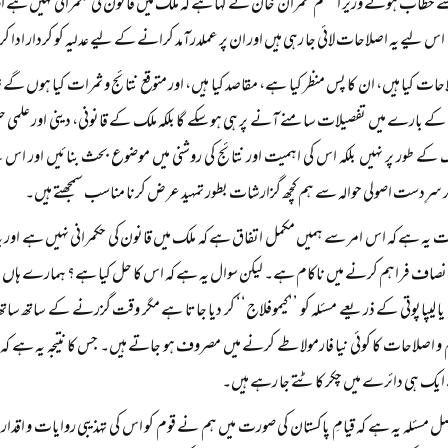
خطاب ہوئے وزیر اعظم عمران خان نے کہا ہے کہ ملک میں قانون کی حکمرانی نہیں ہے او
س لیے یہ اصلاحات لائی جا رہی ہیں اور ان پر عملدرآمد کرانے کے لیے عدلیہ کو کردار ادا کرن
احات کیا ہیں، ان کا پس منظر کیا ہے، مقاصد کیا ہیں، اور متوقع نتائج و ثمرات کیا ہوں گ
کے بارے میں تفصیلات سامنے آنے پر ہی ہو سکے گا بلکہ ملک کے قانونی، دینی اور علمی حل
کے طور پر نہیں بلکہ اس کی اہمیت اور نتائج کی روشنی میں موضوع بحث بنائیں اور اس کے 
سرِدست اصولی حوالہ سے ہم کچھ گزارشات بطور تمہید عرض کرنا مناسب سمجھتے ہیں۔
ات یہ ہے کہ اس امر سے ہمیں مکمل اتفاق ہے کہ ملک میں قانون کی حکمرانی نہیں ہے اور ی
 انصاف فراہم کرنے میں ناکام ہے۔ لیکن سوال یہ ہے کہ اس کا حل کیا ہے؟ ہمارے ہاں یہ رو
 لیپاپوتی کے ذریعے مسئلہ کو ’’کیموفلاج‘‘ کر دیا جاتا ہے مگر وقت گزرنے کے ساتھ ساتھ 
و اصلاحات کا کوئی نیا فارمولا طے کرنے میں مصروف ہو جاتے ہیں۔ جس کا نتیجہ یہ ہے کہ 
ک ہی دائرے میں چکر کاٹتے جا رہے ہیں۔
صل مسئلہ یہ ہے کہ قیامِ پاکستان کی صورت میں ہم نے قوم کو اس کی تہذیبی روایات و اق