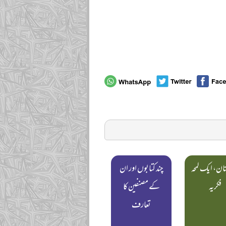
تان، ایک لمحہ
چند کتابوں اور ان
فکریہ
کے مصنفین کا
تعارف