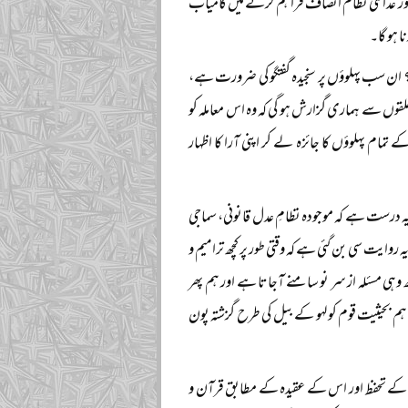
ر عدالتی نظام انصاف فراہم کرنے میں کامیاب
ا ہو گا۔
ے؟ ان سب پہلوؤں پر سنجیدہ گفتگو کی ضرورت ہے،
قوں سے ہماری گزارش ہو گی کہ وہ اس معاملہ کو
تمام پہلوؤں کا جائزہ لے کر اپنی آرا کا اظہار
ہ درست ہے کہ موجودہ نظامِ عدل قانونی، سماجی
ایت سی بن گئی ہے کہ وقتی طور پر کچھ ترامیم و
وہی مسئلہ از سر نو سامنے آجاتا ہے اور ہم پھر
ہم بحیثیت قوم کولہو کے بیل کی طرح گزشتہ پون
دار کے تحفظ اور اس کے عقیدہ کے مطابق قرآن و