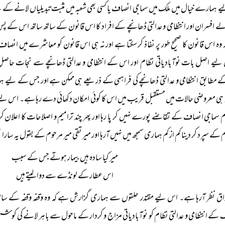
 ہمارے خیال میں ملک میں سماجی انصاف یا کسی بھی شعبہ میں مثبت تبدیلیاں لانے کے لیے 
 افسران اور انتظامی و عدالتی ڈھانچے کے افراد کا اس قانون کے ساتھ ساتھ اس کے پس م
 وہ اس قانون کا صحیح طور پر نفاذ کر سکتا ہے اور نہ ہی اس قانون کو معاشرے میں انصاف ا
ے اصل بات نوآبادیاتی نظام اور اس کے انتظامی و عدالتی ڈھانچے سے نجات حاصل کر
 مطابق انتظامی و عدالتی ڈھانچے کی فراہمی کے ذریعے ہی ممکن ہے اور جس کے لیے ہمار
ہ ہی معروضی حالات میں مستقبل قریب میں اس کا کوئی امکان دکھائی دے رہا ہے۔ اس لیے یہ 
م سماجی انصاف کے تقاضے پورے نہیں کر پا رہا اور پھر چند ترامیم و اصلاحات کا اعلان ک
 کے سپرد کر دینا کم از کم ہماری سمجھ میں نہیں آرہا اور میر تقی میر مرحوم کے بقول یہ سار
میر کیا سادہ ہیں بیمار ہوتے جس کے سبب
اس عطار کے لونڈے سے دوا لیتے ہیں
اق نظر آرہا ہے۔ اس لیے مقتدر حلقوں سے ہماری گزارش ہے کہ وہ وقفہ وقفہ کے ساتھ 
کے انتظامی و عدالتی نظام کو نوآبادیاتی مزاج و کردار کے ماحول سے باہر لانے کی کوش