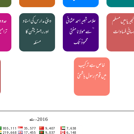
جیریا میں مسلم
علامہ شبیر احمد عثمانی
دینی مدارس کی اسناد
حدود 
سائی فسادات
ؒ سے مولانا مفتی
اور رجسٹریشن کا
ترامی
محمودؒ تک
مسئلہ
خاص ہے ترکیب
میں قومِ رسولِ ہاشمیؐ
2016ء سے