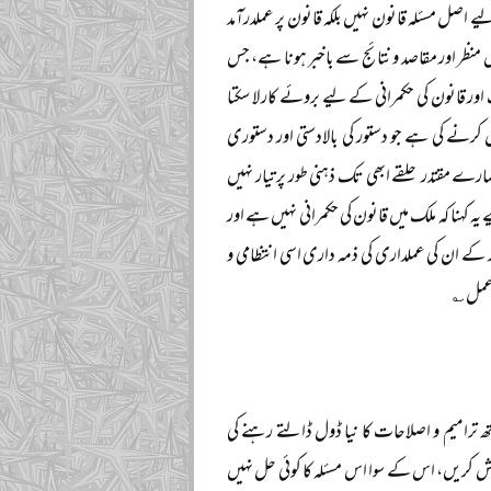
اصل مسئلہ قانون نہیں بلکہ قانون پر عملدرآمد
نظر اور مقاصد و نتائج سے باخبر ہونا ہے، جس
ور قانون کی حکمرانی کے لیے بروئے کار لا سکتا
نے کی ہے جو دستور کی بالادستی اور دستوری
ے مقتدر حلقے ابھی تک ذہنی طور پر تیار نہیں
کہنا کہ ملک میں قانون کی حکمرانی نہیں ہے اور
ر کے ان کی عملداری کی ذمہ داری اسی انتظامی و
ا عمل ؎
ترامیم و اصلاحات کا نیا ڈول ڈالتے رہنے کی
ش کریں، اس کے سوا اس مسئلہ کا کوئی حل نہیں