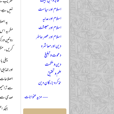
صحابہؓ و اہلِ بیتؓ
تقریب سے 
اسلام اور سیاست
نہیں ہے، ا
اسلام اور عدلیہ
یہ اصل
اسلام اور معیشت
مگر یہ اس 
اسلام اور عصرِ حاضر
روٹین ورک 
دین اور معاشرہ
کریں۔ مگر 
دعوت و تبلیغ
پہلی ب
دین و حکمت
اور تہذیبی
علم و تحقیق
اصلاحات یا
تذکرہ بزرگانِ دین
سے ترامیم 
— مزید عنوانات
صدی سے ای
جبکہ ا