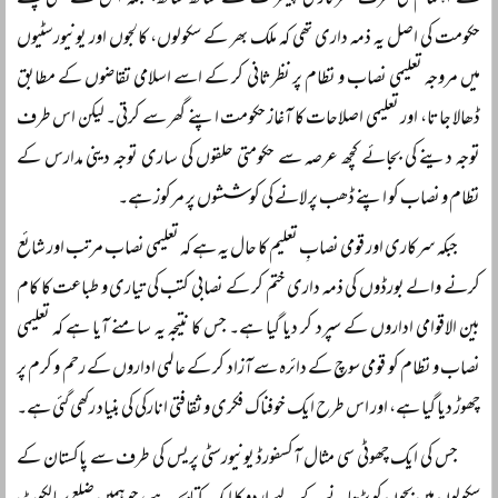
کے اہتمام کی طرف سرکاری پیشرفت کے ساتھ ساتھ، بلکہ اس سے بھی پہلے
حکومت کی اصل یہ ذمہ داری تھی کہ ملک بھر کے سکولوں، کالجوں اور یونیورسٹیوں
میں مروجہ تعلیمی نصاب و نظام پر نظرثانی کر کے اسے اسلامی تقاضوں کے مطابق
ڈھالا جاتا، اور تعلیمی اصلاحات کا آغاز حکومت اپنے گھر سے کرتی۔ لیکن اس طرف
توجہ دینے کی بجائے کچھ عرصہ سے حکومتی حلقوں کی ساری توجہ دینی مدارس کے
نظام و نصاب کو اپنے ڈھب پر لانے کی کوششوں پر مرکوز ہے۔
جبکہ سرکاری اور قومی نصابِ تعلیم کا حال یہ ہے کہ تعلیمی نصاب مرتب اور شائع
کرنے والے بورڈوں کی ذمہ داری ختم کر کے نصابی کتب کی تیاری و طباعت کا کام
بین الاقوامی اداروں کے سپرد کر دیا گیا ہے۔ جس کا نتیجہ یہ سامنے آیا ہے کہ تعلیمی
نصاب و نظام کو قومی سوچ کے دائرہ سے آزاد کر کے عالمی اداروں کے رحم و کرم پر
چھوڑ دیا گیا ہے، اور اس طرح ایک خوفناک فکری و ثقافتی انارکی کی بنیاد رکھی گئی ہے۔
جس کی ایک چھوٹی سی مثال آکسفورڈ یونیورسٹی پریس کی طرف سے پاکستان کے