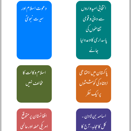
انتخابی امیدواروں
دعوت اسلام اور
سے دینی و قومی
سیرت نبویؐ
تقاضوں کی
پاسداری کا وعدہ لیا
جائے
پاکستان میں اجتماعی
اسلام وکالت کا
اجتہاد کی کوششوں
مخالف نہیں
پر ایک نظر
اسامہ بن لادن ۔
افغانستان پر متوقع
کل کا مجاہد، آج کا
امریکی حملہ اور عالمی