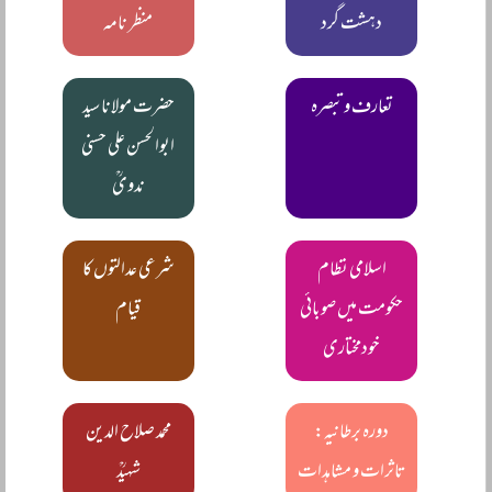
دہشت گرد
منظر نامہ
تعارف و تبصرہ
حضرت مولانا سید
ابوالحسن علی حسنی
ندویؒ
اسلامی نظام
شرعی عدالتوں کا
حکومت میں صوبائی
قیام
خودمختاری
دورہ برطانیہ:
محمد صلاح الدین
تاثرات و مشاہدات
شہیدؒ