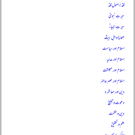
فقہ / اصولِ فقہ
سیرتِ نبویؐ
سیرتِ انبیاءؑ
صحابہؓ و اہلِ بیتؓ
اسلام اور سیاست
اسلام اور عدلیہ
اسلام اور معیشت
اسلام اور عصرِ حاضر
دین اور معاشرہ
دعوت و تبلیغ
دین و حکمت
علم و تحقیق