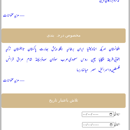
تذکرہ بزرگانِ دین
— مزید عنوانات
مخصوص درجہ بندی
افغانستان
امریکہ
انڈونیشیا
ایران
برطانیہ
بنگلہ دیش
بھارت
پاکستان
تاجکستان
ترکیہ
جنوبی افریقہ
چیچنیا
چین
روس
سعودی عرب
سوڈان
سویٹزرلینڈ
شام
عراق
فرانس
فلسطین و اسرائیل
مصر
میانمار برما
— مزید عنوانات
تلاش باعتبار تاریخ
ابتدائی
انتہائی