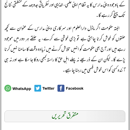
کے باوجود دینی مدارس کا یہ نظام اپنی علمی، تہذیبی اور نظریاتی جدوجہد کے منطقی نتائج
تک پہنچ کر رہے گا۔
البتہ حکومت اگر ماڈل دارالعلوم اور سرکاری دینی مدارس کے عنوان سے کچھ
حلقوں کو خوش کرنا چاہتی ہے تو بڑی خوشی سے کرے، یہ حلقے ہر دور میں موجود
رہے ہیں اور آج بھی حکومت کو انہیں تلاش کرنے میں زیادہ دقت کا سامنا نہیں کرنا
پڑے گا۔ لیکن ان کے ذریعے نہ پہلے اہلِ حق کا راستہ کبھی روکا جا سکا ہے اور نہ ہی
آئندہ کسی کو اس خوش فہمی میں رہنا چاہیے۔
متفرق تحریریں