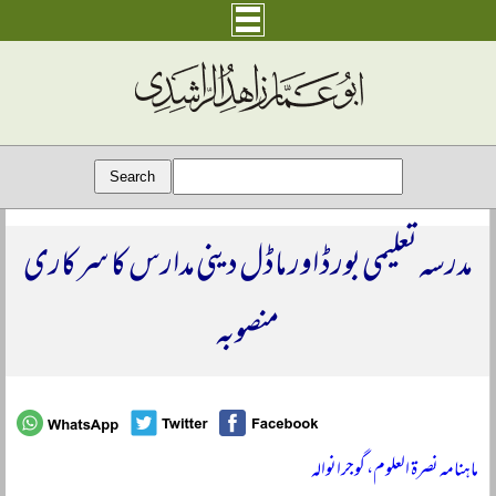
مدرسہ تعلیمی بورڈ اور ماڈل دینی مدارس کا سرکاری
منصوبہ
ماہنامہ نصرۃ العلوم، گوجرانوالہ