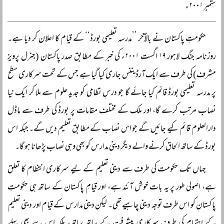
ستمبر ۲۰۰۱ء
حکومتِ پاکستان نے بالآخر ’’مدرسہ تعلیمی بورڈ‘‘ کے قیام کا اعلان کر دیا ہے۔
روزنامہ جنگ لاہور ۱۹ اگست ۲۰۰۱ء کی خبر کے مطابق صدر پاکستان (جنرل پرویز
مشرف) کی طرف سے ایک آرڈیننس جاری کیا گیا ہے جس کے تحت سرکاری سطح
پر مدرسہ تعلیمی بورڈ قائم کیا جائے گا جو درسِ نظامی کو جدید علوم سے ملا کر ایک نیا
نصاب مرتب کرے گا، اور ملک کے مختلف مقامات پر بورڈ کی طرف سے ماڈل
دارالعلوم قائم کیے جائیں گے جو اس نصاب کے مطابق تعلیم دیں گے۔ جبکہ اس
بورڈ کے ساتھ الحاق کرنے والے دیگر دینی مدارس کو بھی وہی نصاب پڑھانا ہو گا۔
جہاں تک حکومت کی طرف سے دینی تعلیم کے لیے سرکاری انتظام کا تعلق
ہے، اصولی طور پر یہ بات خوش آئند ہے، اور قیامِ پاکستان کے ساتھ ہی حکومتِ
پاکستان کو اس طرف توجہ دینی چاہیے تھی۔ لیکن دینی مدارس کے قیام اور دینی تعلیم