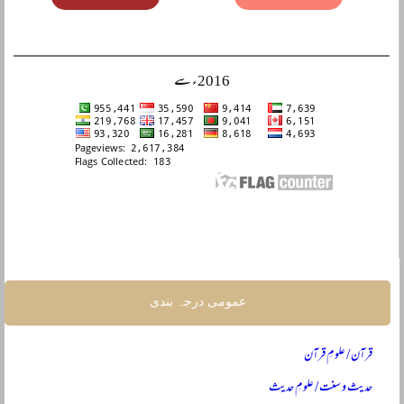
2016ء سے
عمومی درجہ بندی
قرآن / علومِ قرآن
حدیث و سنت / علومِ حدیث