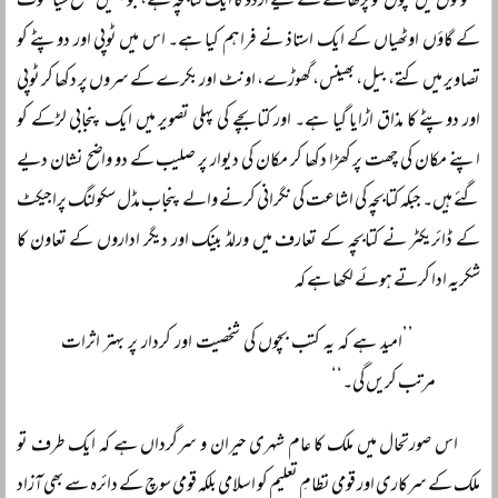
سکولوں میں بچوں کو پڑھانے کے لیے اردو کا ایک کتابچہ ہے، جو ہمیں ضلع سیالکوٹ
کے گاؤں اوٹھیاں کے ایک استاذ نے فراہم کیا ہے۔ اس میں ٹوپی اور دوپٹے کو
تصاویر میں کتے، بیل، بھینس، گھوڑے، اونٹ اور بکرے کے سروں پر دکھا کر ٹوپی
اور دوپٹے کا مذاق اڑایا گیا ہے۔ اور کتابچے کی پہلی تصویر میں ایک پنجابی لڑکے کو
اپنے مکان کی چھت پر کھڑا دکھا کر مکان کی دیوار پر صلیب کے دو واضح نشان دیے
گئے ہیں۔ جبکہ کتابچہ کی اشاعت کی نگرانی کرنے والے پنجاب مڈل سکولنگ پراجیکٹ
کے ڈائریکٹر نے کتابچہ کے تعارف میں ورلڈ بینک اور دیگر اداروں کے تعاون کا
شکریہ ادا کرتے ہوئے لکھا ہے کہ
’’امید ہے کہ یہ کتب بچوں کی شخصیت اور کردار پر بہتر اثرات
مرتب کریں گی۔‘‘
اس صورتحال میں ملک کا عام شہری حیران و سرگرداں ہے کہ ایک طرف تو
ملک کے سرکاری اور قومی نظامِ تعلیم کو اسلامی بلکہ قومی سوچ کے دائرہ سے بھی آزاد