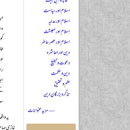
صحابہؓ و اہلِ بیتؓ
اسلام اور سیاست
دیا
اسلام اور عدلیہ
مدر
اسلام اور معیشت
کو 
اسلام اور عصرِ حاضر
طا
دین اور معاشرہ
او
دعوت و تبلیغ
دین و حکمت
اج
علم و تحقیق
کے
تذکرہ بزرگانِ دین
سد
— مزید عنوانات
یہ واقع
غازی صاحب 