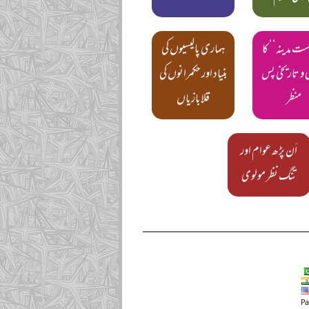
ست مدینہ‘‘ کا
ہماری پالیسیوں کی
 و تاریخی پس
بنیاد اور حکمرانوں کی
منظر
قلابازیاں
اَن پڑھ عوام اور
تنگ نظر مولوی