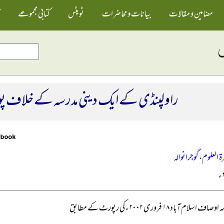
مضامین و مقالات
بیانات و محاضرات
ٹویٹس
کتابی مجموعے
راولپنڈی کے ایک دینی مدرسہ کے خلاف پو
ۃ العلوم، گوجرانوالہ
 اسلام آباد ۱۸ فروری ۲۰۰۲ء کی رپورٹ کے مطابق