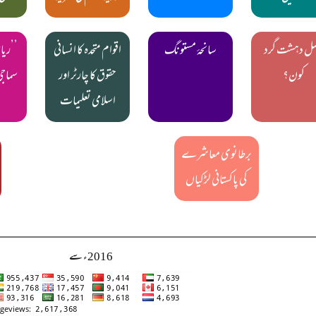
ل دہشت گرد
سانحۂ مستونگ
اقوام متحدہ کا انسانی
’’ریا
کون؟
حقوق کا چارٹر اور
سماجی
اسلامی تعلیمات
برطانوی معاشرے
کی پاکستانی لڑکیاں
2016ء سے