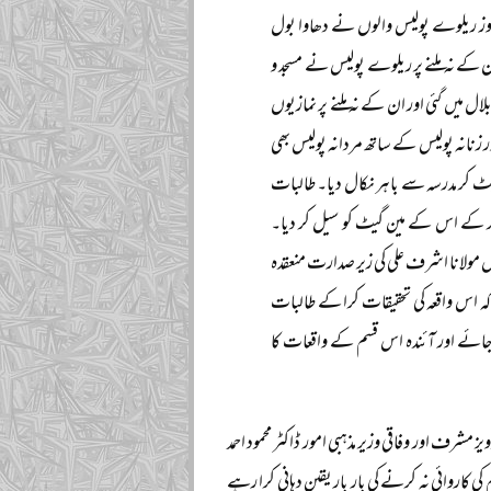
ہ روز ریلوے پولیس والوں نے دھاوا بول
ان کے نہ ملنے پر ریلوے پولیس نے مسجد و
لال میں گئی اور ان کے نہ ملنے پر نمازیوں
اور زنانہ پولیس کے ساتھ مردانہ پولیس بھی
یٹ کر مدرسہ سے باہر نکال دیا۔ طالبات
 کر کے اس کے مین گیٹ کو سیل کر دیا۔
م القرآن راجہ بازار میں مولانا اشرف علی کی زیر صدارت منعقدہ
ہ اس واقعہ کی تحقیقات کرا کے طالبات
ائے اور آئندہ اس قسم کے واقعات کا
 مشرف اور وفاقی وزیر مذہبی امور ڈاکٹر محمود احمد
روائی نہ کرنے کی بار بار یقین دہانی کرا رہے