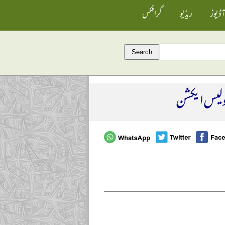
آڈیوز
ریڈیو
گرافکس
لیس ایکشن