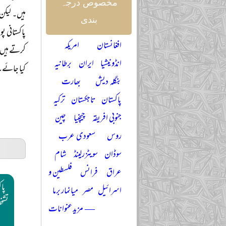
مخصوص درجہ
ہیں۔ لیکن
بندی
پاکستانی 
افغانستان
امریکہ
کرتے ہیں 
انڈونیشیا
ایران
برطانیہ
کیا جائے۔
بنگلہ دیش
بھارت
پاکستان
تاجکستان
ترکیہ
جنوبی افریقہ
چیچنیا
چین
روس
سعودی عرب
سوڈان
سویٹزرلینڈ
شام
عراق
فرانس
فلسطین و
پاک
اسرائیل
مصر
میانمار برما
تشخ
— مزید عنوانات