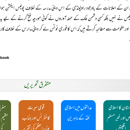
 ان کے اعلانات کے باوجود راولپنڈی کے اس دینی مدرسہ کے خلاف پولیس ایکشن ہوا ہ
پولیس نے نہیں بلکہ کسی دشمن ملک کے حملہ آوروں نے کوئی مورچہ فتح کرنے کے لیے 
اور حکومت سے مطالبہ کرتے ہیں کہ اس کا فوری نوٹس لے کر دینی مدارس کے خلاف کاروائ
متفرق تحریریں
ستان کا اسلامی
عدالتوں میں اسلامی
قومی سیرت
مغرب
ص اور غیر مسلم
فقہ کے ماہرین
کانفرنس اور جناب
مقیم 
اقلیتیں
وزیر اعظم کی تقریر
کی