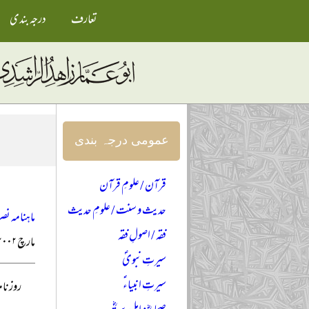
تعارف
درجہ بندی
عمومی درجہ بندی
قرآن / علومِ قرآن
حدیث و سنت / علومِ حدیث
ماہنامہ نصر
فقہ / اصولِ فقہ
مارچ ۲۰۰۲ء
سیرتِ نبویؐ
سیرتِ انبیاءؑ
روزنامہ اوصاف