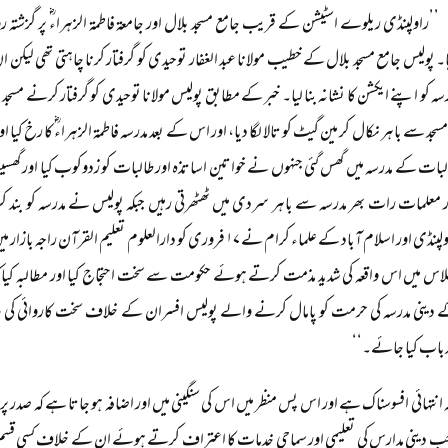
’’راولپنڈی ریلوے اسٹیشن کے قریب جامع مسجد بلال اور جامعۃ فاطمۃ الزہراءؓ پر گزشت
۔ پولیس جامع مسجد بلال کے خطیب مولانا عبد الغفار توحیدی کو گرفتار کرنا چاہتی تھی لیکن 
سہ کو اپنے ایکشن کا نشانہ بنا لیا۔ خبر کے مطابق پولیس مولانا توحیدی کو گرفتار کرنے مسجد ب
مسجد سے باہر نکال کر مین گیٹ کو تالا لگا دیا، اور اس کے بعد مدرسہ فاطمۃ الزہراءؓ کا رخ کیا 
لبات کے مدرسہ میں گھس گئی جنہوں نے خواتین اساتذہ اور طالبات کو زدوکوب کیا اور گھس
ر معلمات رات بھر مدرسہ سے باہر سردی میں ٹھٹھرتی رہیں جبکہ پولیس نے مدرسہ کو بند
راولپنڈی اور اسلام آباد کے علماء کرام نے ۱۷ فروری کو دارالعلوم تعلی
لاس میں اس واقعہ کی شدید مذمت کرتے ہوئے حکومت سے سخت احتجاج کیا اور مطالبہ کیا ک
 دینی مدرسہ کی حرمت کو پامال کرنے والے پولیس افسران کے خلاف سخت کاروائی کی ج
باب کیا جائے۔‘‘
ہ انتہائی افسوسناک ہے اور اس پس منظر میں اس کی سنگینی میں اور اضافہ ہو جاتا ہے کہ صدر پرویز
دینی مدارس کی تعلیمی اور سماجی خدمات کا اعتراف کرتے ہوئے ان کے خلاف کسی قسم کی کا