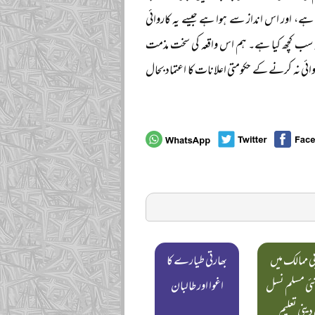
ے، اور اس انداز سے ہوا ہے جیسے یہ کاروائی
یہ سب کچھ کیا ہے۔ ہم اس واقعہ کی سخت مذمت
ی نہ کرنے کے حکومتی اعلانات کا اعتماد بحال
ی ممالک میں
بھارتی طیارے کا
نئی مسلم نسل
اغوا اور طالبان
 دینی تعلیم