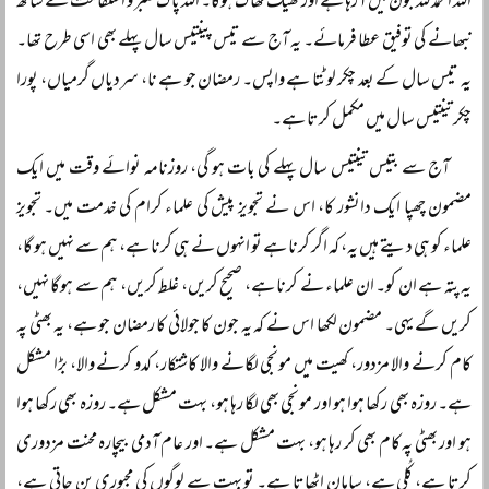
اللہ الحمد للہ جون میں آ رہا ہے اور ٹھیک ٹھاک ہوگا۔ اللہ پاک صبر و استقامت کے ساتھ
نبھانے کی توفیق عطا فرمائے۔ یہ آج سے تیس پینتیس سال پہلے بھی اسی طرح تھا۔
یہ تیس سال کے بعد چکر لوٹتا ہے واپس۔ رمضان جو ہے نا، سردیاں گرمیاں، پورا
چکر تینتیس سال میں مکمل کرتا ہے۔
آج سے بتیس تینتیس سال پہلے کی بات ہو گی، روزنامہ نوائے وقت میں ایک
مضمون چھپا ایک دانشور کا، اس نے تجویز پیش کی علماء کرام کی خدمت میں۔ تجویز
علماء کو ہی دیتے ہیں یہ، کہ اگر کرنا ہے تو انہوں نے ہی کرنا ہے، ہم سے نہیں ہو گا،
یہ پتہ ہے ان کو۔ ان علماء نے کرنا ہے، صحیح کریں، غلط کریں، ہم سے ہوگا نہیں،
کریں گے یہی۔ مضمون لکھا اس نے کہ یہ جون کا جولائی کا رمضان جو ہے، یہ بھٹی پہ
کام کرنے والا مزدور، کھیت میں مونجی لگانے والا کاشتکار، کدو کرنے والا، بڑا مشکل
ہے۔ روزہ بھی رکھا ہوا ہو اور مونجی بھی لگا رہا ہو، بہت مشکل ہے۔ روزہ بھی رکھا ہوا
ہو اور بھٹی پہ کام بھی کر رہا ہو، بہت مشکل ہے۔ اور عام آدمی بیچارہ محنت مزدوری
کرتا ہے، کُلی ہے، سامان اٹھاتا ہے۔ تو بہت سے لوگوں کی مجبوری بن جاتی ہے،