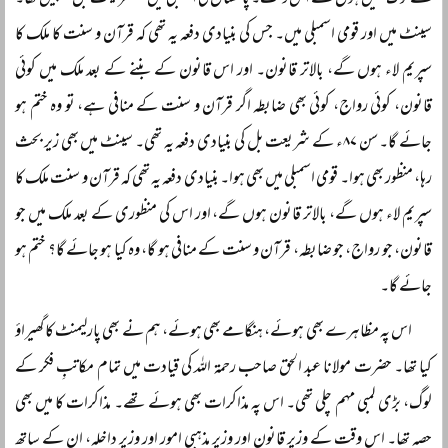
سے لوگ نہیں ہوں گے اُس وقت۔ پاکستان کی اسمبلی میں ’’شریعت بل‘‘ پیش تھا۔
سینٹ میں اور قومی اسمبلی میں۔ جس کی بنیادی دفعہ یہ تھی کہ قرآن و سنت کا ملک کا
سپریم لاء ہوں گے، بالاتر قانون۔ اور اس قانون کے بننے کے بعد ملک میں کوئی
قانون، کوئی رواج، کوئی بھی ضابطہ اگر قرآن و سنت کے منافی ہے، تو وہ ختم ہو
جائے گا۔ سن ۸۷ء کے شریعت بل کی بنیادی دفعہ یہ تھی۔ سینٹ میں بھی زیر بحث
رہا، منظور بھی ہوا۔ قومی اسمبلی میں بھی ہوا۔ بنیادی دفعہ یہ تھی کہ قرآن و سنت ملک کا
سپریم لاء ہوں گے، بالاتر قانون ہوں گے، اور اس کی منظوری کے بعد ملک میں جو
قانون، جو رواج، جو ضابطہ، قرآن و سنت کے منافی ہو گا، وہ کیا ہو جائے گا؟ ختم ہو
جائے گا۔
اس پہ مظاہرے بھی ہوئے، ہنگامے بھی ہوئے، ہم نے بھی پارلیمنٹ کا گھیراؤ
کیا تھا۔ حضرت مولانا عبد الحق صاحب رحمۃ اللہ کی قیادت میں تمام مکاتبِ فکر کے
لوگ، بڑی لمبی مہم چلی تھی۔ اس پہ مذاکرات بھی ہوئے تھے۔ مذاکرات کا میں بھی
حصہ تھا۔ اس وقت کے وزیر قانون اور وزیر مذہبی امور اور وزیر داخلہ، ان کے ساتھ