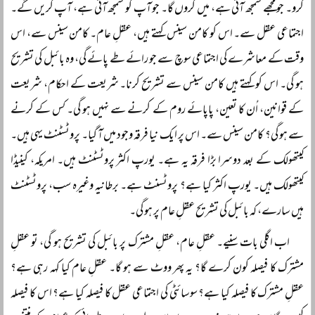
کرو۔ جو مجھے سمجھ آتی ہے، میں کروں گا۔ جو آپ کو سمجھ آتی ہے، آپ کریں گے۔
اجتماعی عقل سے۔ اس کو کامن سینس کہتے ہیں، عقلِ عام۔ کامن سینس سے، اس
وقت کے معاشرے کی اجتماعی سوچ سے جو رائے طے پائے گی، وہ بائبل کی تشریح
ہو گی۔ اس کو کہتے ہیں کامن سینس سے تشریح کرنا۔ شریعت کے احکام، شریعت
کے قوانین، اُن کا تعین، پاپائے روم کے کرنے سے نہیں ہو گی۔ کس کے کرنے
سے ہو گی؟ کامن سینس سے۔ اس پر ایک نیا فرقہ وجود میں آ گیا۔ پروٹسٹنٹ یہی ہیں۔
کیتھولک کے بعد دوسرا بڑا فرقہ یہ ہے۔ یورپ اکثر پروٹسٹنٹ ہیں۔ امریکہ، کینیڈا
کیتھولک ہیں۔ یورپ اکثر کیا ہے؟ پروٹسنٹ ہے۔ برطانیہ وغیرہ سب، پروٹسٹنٹ
ہیں سارے، کہ بائبل کی تشریح عقلِ عام پر ہو گی۔
اب اگلی بات سنیے۔ عقلِ عام، عقلِ مشترک پر بائبل کی تشریح ہو گی، تو عقلِ
مشترک کا فیصلہ کون کرے گا؟ یہ پھر ووٹ سے ہو گا۔ عقلِ عام کیا کہہ رہی ہے؟
عقلِ مشترک کا فیصلہ کیا ہے؟ سوسائٹی کی اجتماعی عقل کا فیصلہ کیا ہے؟ اس کا فیصلہ