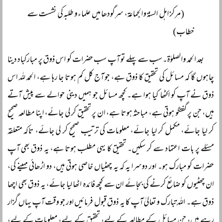
(مرکز اہل السنۃ والجماعۃ، سرگودھا میں علماء و طلبہ کی نشست سے
خطاب)
بعد الحمد والصلوٰۃ۔ سب سے پہلے تو آپ سب حضرات کو اس ذوق پر مبارکباد دینا
چاہوں گا کہ مسائل کی تحقیق کا ذوق ہے، جو آج کل کم ہوتا جا رہا ہے، الحمد للہ اس
ذوق نے آپ کو اکٹھا کیا ہوا ہے۔ کچھ مسائل جو ہمیں دینی حوالے سے پیش آتے
ہیں، جن پر گفتگو ہوتی ہے، مباحثہ ہوتا ہے، ان پر تحقیق کر لی جائے، اپنا مطالعہ صحیح
کر لیا جائے، مکمل کر لیا جائے، معلومات کی ترتیب صحیح کر لی جائے، تاکہ متعلقہ
مسئلے پر بات اعتماد سے کر سکیں۔ تحقیق کا یہی مطلب ہوتا ہے، یہ ذوق بھی آپ
حضرات کو مبارک ہو۔ اور دوسرا یہ کہ یہ چھٹیاں خاصی ہوتی ہیں، دو اڑھائی مہینے کی،
ان چھٹیوں کو ضائع کرنے کی بجائے ان سے کچھ فائدہ اٹھا لیا جائے، یہ ذوق بھی اچھا
ذوق ہے۔ اللہ تبارک و تعالیٰ آپ کا یہ ذوق قبول فرمائیں اور جو وقت آپ یہاں گزار
رہے ہیں، جن مسائل کے مطالعہ کے لیے، تحقیق کے لیے، معلومات کے لیے،