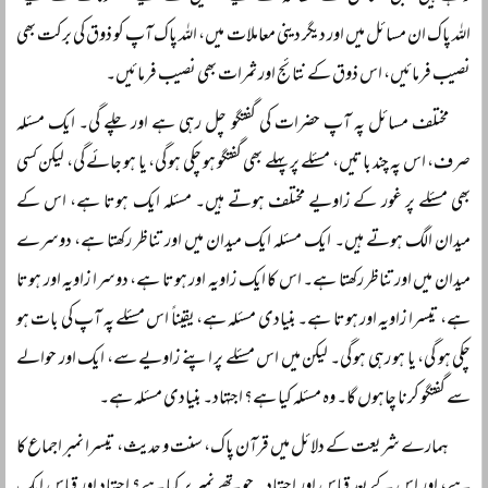
اللہ پاک ان مسائل میں اور دیگر دینی معاملات میں، اللہ پاک آپ کو ذوق کی برکت بھی
نصیب فرمائیں، اس ذوق کے نتائج اور ثمرات بھی نصیب فرمائیں۔
مختلف مسائل پہ آپ حضرات کی گفتگو چل رہی ہے اور چلے گی۔ ایک مسئلہ
صرف، اس پہ چند باتیں، مسئلے پر پہلے بھی گفتگو ہو چکی ہو گی، یا ہو جائے گی، لیکن کسی
بھی مسئلے پر غور کے زاویے مختلف ہوتے ہیں۔ مسئلہ ایک ہوتا ہے، اس کے
میدان الگ ہوتے ہیں۔ ایک مسئلہ ایک میدان میں اور تناظر رکھتا ہے، دوسرے
میدان میں اور تناظر رکھتا ہے۔ اس کا ایک زاویہ اور ہوتا ہے، دوسرا زاویہ اور ہوتا
ہے، تیسرا زاویہ اور ہوتا ہے۔ بنیادی مسئلہ ہے، یقیناً‌ اس مسئلے پہ آپ کی بات ہو
چکی ہو گی، یا ہو رہی ہو گی۔ لیکن میں اس مسئلے پر اپنے زاویے سے، ایک اور حوالے
سے گفتگو کرنا چاہوں گا۔ وہ مسئلہ کیا ہے؟ اجتہاد۔ بنیادی مسئلہ ہے۔
ہمارے شریعت کے دلائل میں قرآن پاک، سنت و حدیث، تیسرا نمبر اجماع کا