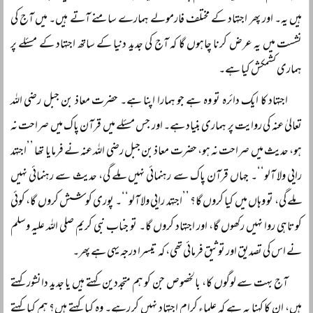
ہیں یہ۔ اور پھر اجتہاد کے مختلف فارمولے ہمارے سامنے آتے ہیں۔ میں آج کی
نشست میں یہ عرض کرنا چاہوں گا کہ آج کی جدید دنیا کے ساتھ اجتہاد کے مسئلے پر
ہماری کشمکش کیا ہے۔
اجتہاد کا ایک دائرہ تو وہ ہے جو ہمارا اپنا ہے۔ حضرت معاذ بن جبل رضی اللہ
تعالیٰ عنہ کی روایت پر ہماری بنیاد ہے۔ اور جس مسئلے میں قرآن پاک میں صراحت نہ
ہو، حدیث میں صراحت نہ ہو، حضرت معاذ بن جبل رضی اللہ عنہ نے فرمایا تھا ’’اجتہد
رایی ولا آلو‘‘۔ جہاں قرآن پاک سے رہنمائی نہیں ملے گی، حدیث سے رہنمائی نہیں
ملے گی، تو وہاں میں کیا کروں گا؟ ’’اجتہد رایی ولا آلو‘‘۔ پوری کوشش کروں گا، کوئی
کوتاہی روا نہیں رکھوں گا، اور اجتہاد کروں گا۔ تو جناب نبی کریم صلی اللہ علیہ وسلم
نے اس کی تصدیق اور توثیق فرمائی تھی، کہ تیسرا درجہ یہی ہے پھر۔
آج بہت سے لوگوں کا، بالخصوص جن کو ہم متجددین کہتے ہیں یا جدید دانشور کہتے
ہیں، ان کا کہنا یہ ہے کہ علماء کرام اجتہاد نہیں کر رہے۔ وہ کیا کہتے ہیں؟ ہم کیا کہتے