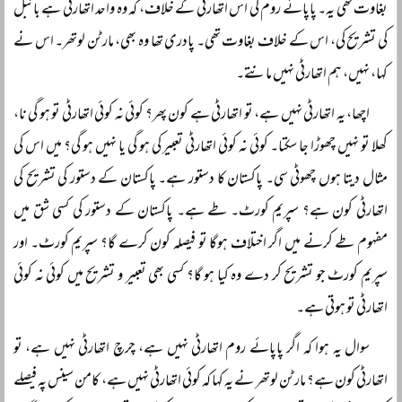
بغاوت تھی یہ۔ پاپائے روم کی اس اتھارٹی کے خلاف، کہ وہ واحد اتھارٹی ہے بائبل
کی تشریح کی، اس کے خلاف بغاوت تھی۔ پادری تھا وہ بھی، مارٹن لوتھر۔ اس نے
کہا، نہیں، ہم اتھارٹی نہیں مانتے۔
اچھا، یہ اتھارٹی نہیں ہے، تو اتھارٹی ہے کون پھر؟ کوئی نہ کوئی اتھارٹی تو ہو گی نا،
کھلا تو نہیں چھوڑا جا سکتا۔ کوئی نہ کوئی اتھارٹی تعبیر کی ہو گی یا نہیں ہو گی؟ میں اس کی
مثال دیتا ہوں چھوٹی سی۔ پاکستان کا دستور ہے۔ پاکستان کے دستور کی تشریح کی
اتھارٹی کون ہے؟ سپریم کورٹ۔ طے ہے۔ پاکستان کے دستور کی کسی شق میں
مفہوم طے کرنے میں اگر اختلاف ہوگا تو فیصلہ کون کرے گا؟ سپریم کورٹ۔ اور
سپریم کورٹ جو تشریح کر دے وہ کیا ہو گا؟ کسی بھی تعبیر و تشریح میں کوئی نہ کوئی
اتھارٹی تو ہوتی ہے۔
سوال یہ ہوا کہ اگر پاپائے روم اتھارٹی نہیں ہے، چرچ اتھارٹی نہیں ہے، تو
اتھارٹی کون ہے؟ مارٹن لوتھر نے یہ کہا کہ کوئی اتھارٹی نہیں ہے، کامن سینس پہ فیصلے