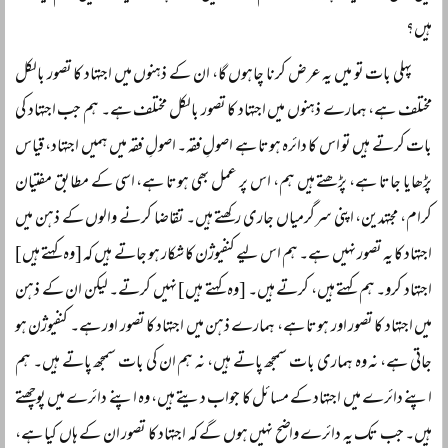
ہیں؟
پہلی بات تو میں یہ عرض کرنا چاہوں گا، ان کے ذہنوں میں اجتہاد کا تصور بالکل
مختلف ہے، ہمارے ذہنوں میں اجتہاد کا تصور بالکل مختلف ہے۔ ہم جب اجتہاد کی
بات کرتے ہیں تو اس کا دائرہ ہوتا ہے اصولِ فقہ۔ اصولِ فقہ میں ہمیں اجتہاد، قیاس
پڑھایا جاتا ہے، پڑھتے ہیں ہم، اس پر عمل بھی ہوتا ہے، اسی کے مطابق مفتیان
کرام، مجتہدین، اپنی سرگرمیاں جاری رکھتے ہیں۔ تقاضا کرنے والوں کے ذہن میں
اجتہاد کا یہ تصور نہیں ہے۔ ہم اس لیے کنفیوژن کا شکار ہو جاتے ہیں کہ [وہ کہتے ہیں]
اجتہاد کرو۔ ہم کہتے ہیں، کرتے ہیں۔ [وہ کہتے ہیں] نہیں کرتے۔ لیکن ان کے ذہن
میں اجتہاد کا تصور اور ہوتا ہے، ہمارے ذہن میں اجتہاد کا تصور اور ہے۔ کنفیوژن ہو
جاتی ہے، نہ وہ ہماری بات سمجھ پاتے ہیں، نہ ہم ان کی بات سمجھ پاتے ہیں۔ ہم
اپنے دائرے میں اجتہاد کے مسائل کا جواب دیتے ہیں، وہ اپنے دائرے میں پوچھتے
ہیں۔ جب تک یہ دائرے واضح نہیں ہوں گے کہ اجتہاد کا تصور ان کے ہاں کیا ہے،