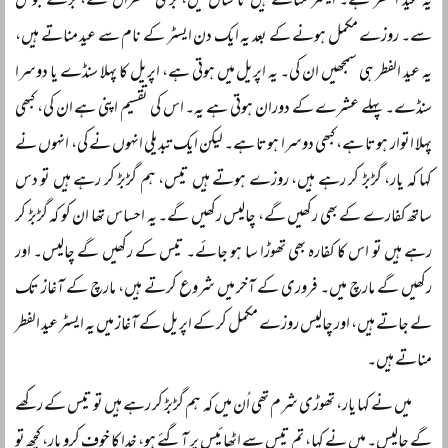
یہ عید الفطر ہے۔ ایسٹر مناتے ہیں نا سال میں، بڑی طمطراق سے، بڑے جوش
سے۔ روزے مکمل ہونے کے بعد یہ ایک دن ایسٹر کے نام سے عید مناتے ہیں،
یہ عید الفطر ہی سمجھیں ان کی۔ یہ اپریل میں ہوتی ہے، اپریل کا پہلا سنڈے یا دوسرا
سنڈے۔ پہلے عشرے کے دوران ہوتی ہے یہ۔ اس کی تقسیم اپنی ہے ان کی، کبھی
پہلا اتوار ہوتا ہے، کبھی دوسرا ہوتا ہے۔ لیکن ایک تبدیلی انہوں نے کی، انہوں نے
کہا کہ یار، گڑبڑ کر رہے ہیں، روزے ہوتے ہیں تیس، ہم گڑبڑ کر رہے ہیں تو دس
ساتھ کفارے کے بھی رکھیں گے، چالیس رکھیں گے۔ یہ احساس تھا ان کو کہ گڑبڑ کر
رہے ہیں تو اس کا کفارہ بھی تھوڑا سا ہو جائے۔ تیس کے رکھیں گے چالیس۔ اور
رکھیں گے مارچ میں۔ فروری کے آخر میں شروع کرتے ہیں، مارچ کے آغاز تک
لے جاتے ہیں، اور چالیس روزے مکمل کر کے اپریل کے آغاز میں یہ ایسٹر عید الفطر
مناتے ہیں۔
میں نے کہا یار، تھوڑی شرم تھی اُن میں کہ ہم گڑبڑ کر رہے ہیں تو تیس کے رکھے
گے چالیس۔ میں نے کہا، تم تیس سے اٹھائیس پر آگئے ہو، خدا کا خوف کرو یار، کچھ تو