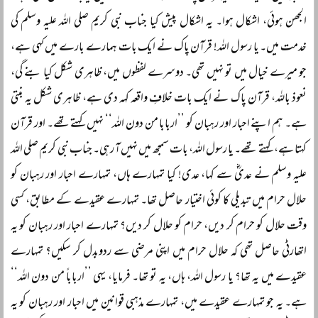
الجھن ہوئی، اشکال ہوا۔ یہ اشکال پیش کیا جناب نبی کریم صلی اللہ علیہ وسلم کی
خدمت میں۔ یا رسول اللہ! قرآن پاک نے ایک بات ہمارے بارے میں کہی ہے،
جو میرے خیال میں تو نہیں تھی۔ دوسرے لفظوں میں، ظاہری شکل کیا بنے گی،
نعوذ باللہ، قرآن پاک نے ایک بات خلافِ واقعہ کہہ دی ہے، ظاہری شکل یہ بنتی
ہے۔ ہم اپنے احبار اور رہبان کو ’’اربابا من دون اللہ‘‘ نہیں کہتے تھے۔ اور قرآن
کہتا ہے، کہتے تھے۔ یا رسول اللہ، بات سمجھ میں نہیں آ رہی۔ جناب نبی کریم صلی اللہ
علیہ وسلم نے عدیؓ سے کہا، عدی! کیا تمہارے ہاں، تمہارے احبار اور رہبان کو
حلال حرام میں تبدیلی کا کوئی اختیار حاصل تھا۔ تمہارے عقیدے کے مطابق، کسی
وقت حلال کو حرام کر دیں، حرام کو حلال کر دیں؟ تمہارے احبار اور رہبان کو یہ
اتھارٹی حاصل تھی کہ حلال حرام میں اپنی مرضی سے ردوبدل کر سکیں؟ تمہارے
عقیدے میں یہ تھا؟ یا رسول اللہ، ہاں، یہ تو تھا۔ فرمایا، یہی ’’ارباباً‌ من دون اللہ‘‘
ہے۔ یہ جو تمہارے عقیدے میں، تمہارے مذہبی قوانین میں احبار اور رہبان کو یہ