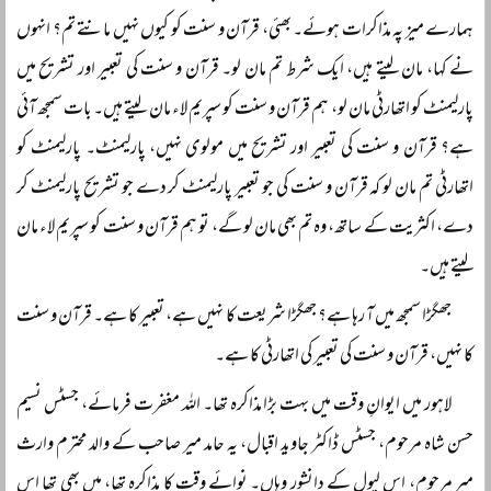
ہمارے میز پہ مذاکرات ہوئے۔ بھئی، قرآن و سنت کو کیوں نہیں مانتے تم؟ انہوں
نے کہا، مان لیتے ہیں، ایک شرط تم مان لو۔ قرآن و سنت کی تعبیر اور تشریح میں
پارلیمنٹ کو اتھارٹی مان لو، ہم قرآن و سنت کو سپریم لاء مان لیتے ہیں۔ بات سمجھ آئی
ہے؟ قرآن و سنت کی تعبیر اور تشریح میں مولوی نہیں، پارلیمنٹ۔ پارلیمنٹ کو
اتھارٹی تم مان لو کہ قرآن و سنت کی جو تعبیر پارلیمنٹ کر دے جو تشریح پارلیمنٹ کر
دے، اکثریت کے ساتھ، وہ تم بھی مان لو گے، تو ہم قرآن و سنت کو سپریم لاء مان
لیتے ہیں۔
جھگڑا سمجھ میں آ رہا ہے؟ جھگڑا شریعت کا نہیں ہے، تعبیر کا ہے۔ قرآن و سنت
کا نہیں، قرآن و سنت کی تعبیر کی اتھارٹی کا ہے۔
لاہور میں ایوانِ وقت میں بہت بڑا مذاکرہ تھا۔ اللہ مغفرت فرمائے، جسٹس نسیم
حسن شاہ مرحوم، جسٹس ڈاکٹر جاوید اقبال، یہ حامد میر صاحب کے والد محترم وارث
میر مرحوم، اس لیول کے دانشور وہاں۔ نوائے وقت کا مذاکرہ تھا، میں بھی تھا اس