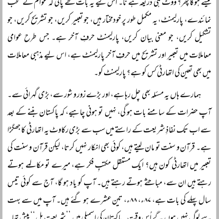
کیسے ہوگا پھر؟ ووٹ ہی ذریعہ ہے نا۔ اس لیے یہ بات طے پائی کہ عوام کے منتخب
نمائندے، پارلیمنٹ، یہ مکمل طور پر خودمختار ہیں، جو تعبیر کریں، جو تشریح کریں، جو
تشکیل کریں، جو معنی بیان کریں، پارلیمنٹ حرفِ آخر ہے۔ جس طرح عوامی
معاملات میں تعبیر اور تشریح میں حرفِ آخر پارلیمنٹ ہے، اس لیے مذہبی معاملات
میں بھی تعین کی اتھارٹی کس کو ہے؟ پارلیمنٹ کو۔
ہمارے ہاں یہ مسئلہ بھی چل رہا ہے، اور بڑے زور و شور سے، بڑی گہرائی سے۔
آپ حضرات کے سامنے بات ہو گی، نہیں تو ہونی چاہیے، کہ پاکستان بننے کے بعد
سے اب تک نفاذِ شریعت کے راستے میں سب سے بڑی رکاوٹ یہ اتھارٹی کا جھگڑا
ہے۔ قرآن و سنت تو مان لیتے ہیں، کوئی بھی انکار نہیں کرتا، لیکن قرآن و سنت کی
تعبیر میں اتھارٹی کون ہیں؟ ایک مستقل مکتبِ فکر ہے، میرے تو مکالمے ہوتے
رہتے ہیں ان سے، مباحثے ہوتے رہتے ہیں۔ آپ کو یاد ہو گا، آج سے کوئی تیس
سال پہلے کی بات ہے، ۸۷ء، ۸۸ء، تین عشرے ہو گئے ہیں۔ آپ میں سے بہت