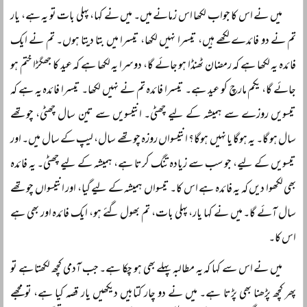
میں نے اس کا جواب لکھا اس زمانے میں۔ میں نے کہا، پہلی بات تو یہ ہے، یار
تم نے دو فائدے لکھے ہیں، تیسرا نہیں لکھا، تیسرا میں بتا دیتا ہوں۔ تم نے ایک
فائدہ یہ لکھا ہے کہ رمضان ٹھنڈا ہو جائے گا، دوسرا یہ لکھا ہے کہ عید کا جھگڑا ختم ہو
جائے گا، یکم مارچ کو عید ہے۔ تیسرا فائدہ تم نے نہیں لکھا۔ تیسرا فائدہ یہ ہے کہ
تیسویں روزے سے ہمیشہ کے لیے چھٹی۔ انتیسویں سے تین سال چھٹی، چوتھے
سال ہو گا۔ یہ ہوگا یا نہیں ہوگا؟ انتیسواں روزہ چوتھے سال، لیپ کے سال میں۔ اور
تیسویں کے لیے، جو سب سے زیادہ تنگ کرتا ہے، ہمیشہ کے لیے چھٹی۔ یہ فائدہ
بھی لکھوا دیں کہ یہ فائدہ ہے اس کا۔ تیسواں ہمیشہ کے لیے گیا، اور انتیسواں چوتھے
سال آئے گا۔ میں نے کہا یار، پہلی بات، تم بھول گئے ہو، ایک فائدہ اور بھی ہے
اس کا۔
میں نے اس سے کہا کہ یہ مطالبہ پہلے بھی ہو چکا ہے۔ جب آدمی کچھ لکھتا ہے تو
پھر کچھ پڑھنا بھی پڑتا ہے۔ میں نے دو چار کتابیں دیکھیں یار قصہ کیا ہے، تو مجھے