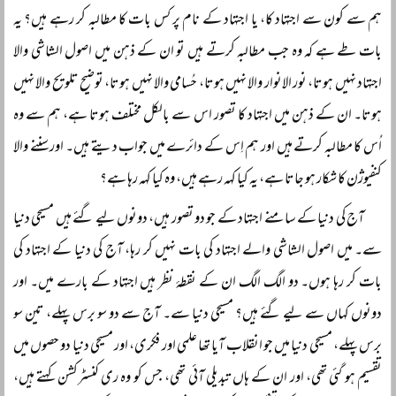
ہم سے کون سے اجتہاد کا، یا اجتہاد کے نام پر کس بات کا مطالبہ کر رہے ہیں؟ یہ
بات طے ہے کہ وہ جب مطالبہ کرتے ہیں تو ان کے ذہن میں اصول الشاشی والا
اجتہاد نہیں ہوتا، نور الانوار والا نہیں ہوتا، حُسامی والا نہیں ہوتا، توضیح تلویح والا نہیں
ہوتا۔ ان کے ذہن میں اجتہاد کا تصور اس سے بالکل مختلف ہوتا ہے، ہم سے وہ
اُس کا مطالبہ کرتے ہیں اور ہم اِس کے دائرے میں جواب دیتے ہیں۔ اور سننے والا
کنفیوژن کا شکار ہو جاتا ہے، یہ کیا کہہ رہے ہیں، وہ کیا کہہ رہا ہے؟
آج کی دنیا کے سامنے اجتہاد کے جو دو تصور ہیں، دونوں لیے گئے ہیں مسیحی دنیا
سے۔ میں اصول الشاشی والے اجتہاد کی بات نہیں کر رہا، آج کی دنیا کے اجتہاد کی
بات کر رہا ہوں۔ دو الگ الگ ان کے نقطۂ نظر ہیں اجتہاد کے بارے میں۔ اور
دونوں کہاں سے لیے گئے ہیں؟ مسیحی دنیا سے۔ آج سے دو سو برس پہلے، تین سو
برس پہلے، مسیحی دنیا میں جو انقلاب آیا تھا علمی اور فکری، اور مسیحی دنیا دو حصوں میں
تقسیم ہو گئی تھی، اور ان کے ہاں تبدیلی آئی تھی، جس کو وہ ری کنسٹرکشن کہتے ہیں،