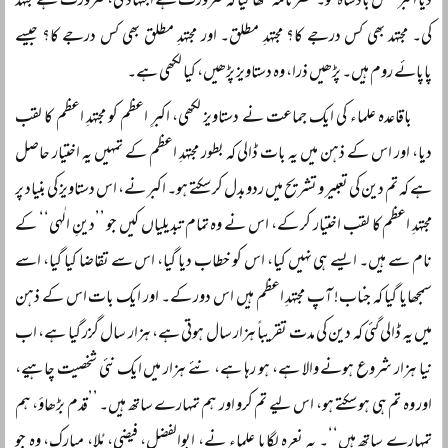
دیا اکبر مغل بادشاہ کو۔ محضرنامہ لکھا گیا کہ ضرورت ہے اجتہاد کی، ضرورت ہے مجتہد
کی۔ مجتہد بھی کس درجے کا؟ مجتہدِ مطلق۔ اور مجتہدِ مطلق بھی کس درجے کا؟ جیسے
پاپائے روم ہیں۔ پڑھیں ذرا، وہ دستاویز پڑھیں، کیا لکھی ہے۔
باقاعدہ علماء کی ایک جماعت نے دستاویز لکھی، اکبرِ اعظم کو مجتہدِ اعظم کا لقب
دیا، اور اس کے ذہن میں یہ بات ڈالی کہ بطور مجتہدِ اعظم کے تمہیں یہ اختیار حاصل
ہے کہ تم دین کی تعبیر و تشریح میں ردوبدل کر سکتے ہو۔ اکبر نے، اس دستاویز کی بنیاد پر
مجتہدِ اعظم کا لقب اختیار کر کے، اس نے وہ تمام تبدیلیاں کیں جو ’’دینِ الٰہی‘‘ کے
نام سے ہیں۔ ایسے ہی نہیں کیا، اس کو خطاب دیا گیا، اس سے تقاضا کیا گیا، اسے
سمجھایا گیا کہ جناب! آپ مجتہدِ اعظم ہیں اس دور کے۔ اور ایک بات اس کے ذہن
میں یہ ڈالی گئی کہ دین کی مدت تقریباً‌ ہزار سال ہوتی ہے، ہزار سال گزر گیا ہے، اب
نیا ہزار شروع ہونے والا ہے، ہو رہا ہے، نئے ہزار میں ایک نئی شخصیت چاہیے،
اور وہ تم ہی ہو سکتے ہو، اس لیے تم کرو اور ہم تمہارے ساتھ ہیں۔ ’’قدم بڑھاؤ، ہم
تمہارے ساتھ ہیں‘‘۔ یہ نعرہ لگایا علماء نے، ابوالفضل، فیضی، مُلا، مبارک، وہ جو