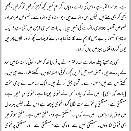
ہے، دوسرا فقیہ ہے، اس کی رائے، وہاں اگر ہم کہیں کچھ گڑبڑ کر لیں تو کر لیں، کبھی
کبھی کر بھی لیتے ہیں، لیکن اُس دائرے میں، جو اجتہادی دائرہ ہے۔ نصوصِ صریحہ اور
نصوصِ قطعیہ اجتہادی دائرے کی نہیں ہیں۔ یہ بات میری ذہن میں آئی ہے؟ ایک
اجتہاد کا تصور یہ ہے جس کا ہم سے تقاضا کیا جا رہا ہے کہ جناب کچھ کرو۔ فلاں چیز میں
یوں کر دو، فلاں چیز میں یوں کر دو۔
ابھی چند مہینے پہلے ہمارے صدر محترم نے یہ فرمایا تھا کہ علماء کوئی راستہ نکالیں سود
کے بارے میں، بعض صورتیں کریں کچھ، کوئی راستہ نکالیں۔ کہتے علماء سے ہی ہیں۔
کہتے کس سے ہیں؟ علماء سے۔ تجویز پیش کرتے ہیں۔ ایک صاحب نے بڑی سخت
[بات کہہ دی]۔ میں نے کہا یار، اُس نے فتویٰ پوچھا ہے، فتویٰ دیا نہیں ہے،
مستفتی ہے، مستفتی پر فتوے مت لگایا کرو، فتویٰ پوچھا ہے اس نے۔ لیکن بہرحال
میں ذوق بتا رہا ہوں۔ میں نے کہا یار، مستفتی ہے وہ، مفتی نہیں ہے۔ مفتی ہو تو میں
بھی فتویٰ لگا دوں۔ مستفتی نہیں ہے، وہ کیا ہے؟ مستفتی ہے، اور مستفتی پر فتویٰ