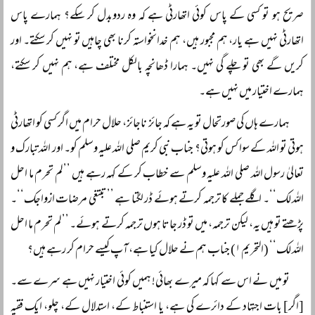
صریح ہو تو کسی کے پاس کوئی اتھارٹی ہے کہ وہ ردوبدل کر سکے؟ ہمارے پاس
اتھارٹی نہیں ہے یار، ہم مجبور ہیں، ہم خدانخواستہ کرنا بھی چاہیں تو نہیں کر سکتے۔ اور
کریں گے بھی تو چلے گی نہیں۔ ہمارا ڈھانچہ بالکل مختلف ہے، ہم نہیں کر سکتے،
ہمارے اختیار میں نہیں ہے۔
ہمارے ہاں کی صورتحال تو یہ ہے کہ جائز ناجائز، حلال حرام میں اگر کسی کو اتھارٹی
ہوتی تو اللہ کے سوا کس کو ہوتی؟ جناب نبی کریم صلی اللہ علیہ وسلم کو۔ اور اللہ تبارک و
تعالیٰ رسول اللہ صلی اللہ علیہ وسلم سے خطاب کر کے کہہ رہے ہیں ’’لم تحرم ما احل
اللہ لک‘‘۔ اگلے جملے کا ترجمہ کرتے ہوئے ڈر لگتا ہے ’’تبتغی مرضات ازواجک‘‘۔
پڑھتے تو ہیں یہ، لیکن ترجمہ، میں تو ڈر جاتا ہوں ترجمہ کرتے ہوئے۔ ’’لم تحرم ما احل
اللہ لک‘‘ (التحریم ۱) جناب ہم نے حلال کیا ہے، آپ کیسے حرام کر رہے ہیں؟
تو میں نے اس سے کہا کہ میرے بھائی! ہمیں کوئی اختیار نہیں ہے سرے سے۔
[اگر] بات اجتہاد کے دائرے کی ہے، یا استنباط کے، استدلال کے، چلو، ایک فقیہ