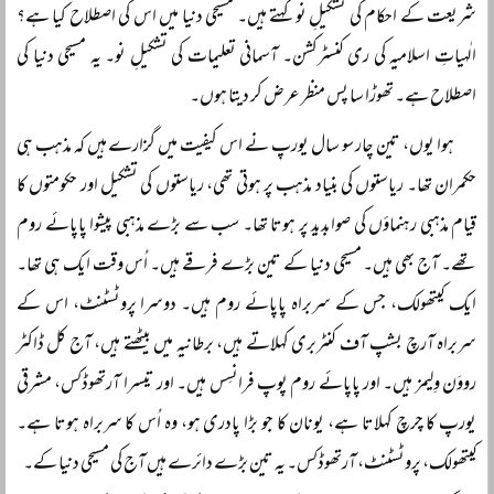
شریعت کے احکام کی تشکیلِ نو کہتے ہیں۔ مسیحی دنیا میں اس کی اصطلاح کیا ہے؟
الٰہیاتِ اسلامیہ کی ری کنسٹرکشن۔ آسمانی تعلیمات کی تشکیلِ نو۔ یہ مسیحی دنیا کی
اصطلاح ہے۔ تھوڑا سا پس منظر عرض کر دیتا ہوں۔
ہوا یوں، تین چار سو سال یورپ نے اس کیفیت میں گزارے ہیں کہ مذہب ہی
حکمران تھا۔ ریاستوں کی بنیاد مذہب پر ہوتی تھی، ریاستوں کی تشکیل اور حکومتوں کا
قیام مذہبی رہنماؤں کی صوابدید پر ہوتا تھا۔ سب سے بڑے مذہبی پیشوا پاپائے روم
تھے۔ آج بھی ہیں۔ مسیحی دنیا کے تین بڑے فرقے ہیں۔ اُس وقت ایک ہی تھا۔
ایک کیتھولک، جس کے سربراہ پاپائے روم ہیں۔ دوسرا پروٹسٹنٹ، اس کے
سربراہ آرچ بشپ آف کنٹربری کہلاتے ہیں، برطانیہ میں بیٹھتے ہیں، آج کل ڈاکٹر
رووَن وِلیمز ہیں۔ اور پاپائے روم پوپ فرانسِس ہیں۔ اور تیسرا آرتھوڈکس، مشرقی
یورپ کا چرچ کہلاتا ہے، یونان کا جو بڑا پادری ہو، وہ اُس کا سربراہ ہوتا ہے۔
کیتھولک، پروٹسٹنٹ، آرتھوڈکس۔ یہ تین بڑے دائرے ہیں آج کی مسیحی دنیا کے۔