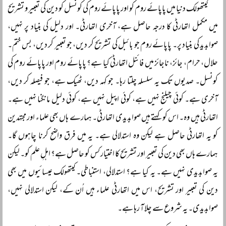
کیتھولک دنیا میں پاپائے روم کو اور پاپائے روم کی کونسل کو دین کی تعبیر و تشریح
میں مکمل اتھارٹی کا درجہ حاصل ہے، آخری اتھارٹی۔ اور دلیل کی بنیاد پر نہیں،
صوابدید کی بنیاد پر۔ پاپائے روم جو بائبل کی تشریح کر دیں، جو تعبیر کر دیں، بس ختم۔
حلال، حرام، جائز، ناجائز میں فائنل اتھارٹی کیا ہے؟ پاپائے روم اور پاپائے روم کی
کونسل۔ صدیوں تک یہ سلسلہ چلتا رہا۔ جو کہہ دیں، ٹھیک ہے، جو فیصلہ کر دیں،
آخری ہے۔ کوئی چیلنج نہیں ہے، کوئی اپیل نہیں ہے، کوئی دلیل مانگنا نہیں ہے۔
اتھارٹی ہیں وہ۔ اس کو کہتے ہیں صوابدیدی اتھارٹی۔ ہمارے ہاں بھی علماء اور مجتہدین
کو یہ اتھارٹی حاصل ہے لیکن وہ استدلالی ہے۔ یہ میں فرق واضح کرنا چاہوں گا۔
ہمارے ہاں بھی دین کی تعبیر اور تشریح کا اختیار کس کو حاصل ہے؟ اہلِ علم کو۔ لیکن
یہ صوابدیدی نہیں ہے۔ یہ کیا ہے؟ استدلالی، استنباطی۔ کیتھولک عیسائیوں میں بھی
دین کی تعبیر اور تشریح، اس میں اتھارٹی علماء ہیں اُن کے، لیکن استدلالی نہیں،
صوابدیدی۔ یہ شروع سے چلا آ رہا ہے۔