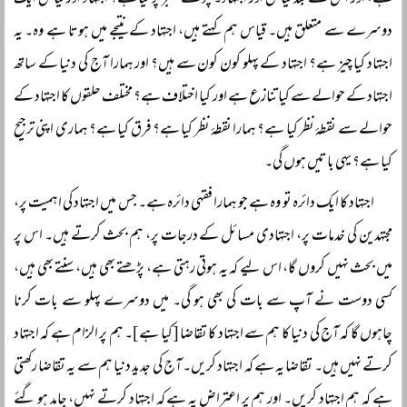
ہے، اور اس کے بعد قیاس اور اجتہاد۔ چوتھے نمبر پر کیا ہے؟ اجتہاد اور قیاس ایک
دوسرے سے متعلق ہیں۔ قیاس ہم کہتے ہیں، اجتہاد کے نتیجے میں ہوتا ہے وہ۔ یہ
اجتہاد کیا چیز ہے؟ اجتہاد کے پہلو کون کون سے ہیں؟ اور ہمارا آج کی دنیا کے ساتھ
اجتہاد کے حوالے سے کیا تنازع ہے اور کیا اختلاف ہے؟ مختلف حلقوں کا اجتہاد کے
حوالے سے نقطۂ نظر کیا ہے؟ ہمارا نقطۂ نظر کیا ہے؟ فرق کیا ہے؟ ہماری اپنی ترجیح
کیا ہے؟ یہی باتیں ہوں گی۔
اجتہاد کا ایک دائرہ تو وہ ہے جو ہمارا فقہی دائرہ ہے۔ جس میں اجتہاد کی اہمیت پر،
مجتہدین کی خدمات پر، اجتہادی مسائل کے درجات پر، ہم بحث کرتے ہیں۔ اس پر
میں بحث نہیں کروں گا، اس لیے کہ یہ ہوتی رہتی ہے، پڑھتے بھی ہیں، سنتے بھی ہیں،
کسی دوست نے آپ سے بات کی بھی ہو گی۔ میں دوسرے پہلو سے بات کرنا
چاہوں گا کہ آج کی دنیا کا ہم سے اجتہاد کا تقاضا [کیا ہے]۔ ہم پر الزام ہے کہ اجتہاد
کرتے نہیں ہیں۔ تقاضا یہ ہے کہ اجتہاد کریں۔ آج کی جدید دنیا ہم سے یہ تقاضا رکھتی
ہے کہ ہم اجتہاد کریں۔ اور ہم پر اعتراض یہ ہے کہ اجتہاد کرتے نہیں، جامد ہو گئے