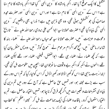
تشکیل کا ایک موقع آیا تھا۔ اکبر بادشاہ کا ’’دینِ الٰہی‘‘ کیا تھا؟ اکبر بادشاہ کا نام سنا
ہے؟ اس کے ’’دینِ الٰہی‘‘ کا نام سنا ہے؟ اور اس ’’دینِ الٰہی‘‘ اور حضرت مجدد
صاحبؒ کی جو کشمکش ہوئی تھی، وہ بھی ذہن میں ہے؟ ذرا یہ بھی دیکھیں کہ ’’دینِ
الٰہی‘‘ کی بنیاد کیا تھی؟ حضرت مولانا سید ابوالحسن علی ندوی رحمۃ اللہ علیہ نے ’’تاریخِ
دعوت و عزیمت‘‘ میں، حضرت مولانا سید محمد میاں رحمۃ اللہ علیہ نے ’’علماء ہند کا
شاندار ماضی‘‘ میں، شیخ محمد اکرام مرحوم نے ’’موجِ کوثر‘‘ میں، وہ پس منظر بیان کیا
ہے، کہ کچھ علماء نے؛ علماء ہی تھے، ابوالفضل، فیضی، علماء سوء تھے لیکن علماء
تھے؛ انہوں نے اکبر کو؛ اکبر بے وقوف سا نوجوان تھا، بچپن میں حکومت مل گئی تھی،
ابتداءً‌ بہت مذہبی تھا؛ اس کو گھیرا ڈالا اور گھیرا ڈال کر اس کو تیار کیا کہ تم اِس دور کے
سب سے بڑے مجتہد ہو، اور تمہیں حق حاصل ہے کہ آج کے دور میں تم دین کی
بنیادی تشریحات و تعبیرات میں اگر کچھ فرق کرنا چاہو، تمہیں اختیار حاصل ہے، تم یہ
اختیار استعمال کرو۔ باقاعدہ علماء کی ایک جماعت نے مل کر ’’مجتہدِ اعظم‘‘ کا خطاب