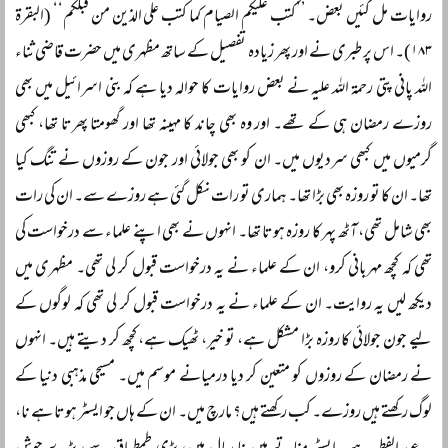
روایات مل گئیں بعض۔ ’’کتب علیکم الصیام کما کتب علی الذین من قبلکم‘‘ (البقرۃ
۱۸۳)۔ اس پر طبری نے اور پھر زیادہ تفصیل کے ساتھ مظہری میں حضرت قاضی ثناء
اللہ پانی پتی رحمۃ اللہ علیہ نے بعض روایات کا حوالہ دیا ہے کہ بنی اسرائیل میں بھی
روزے رمضان ہی کے تھے۔ اور وہ بھی چاند کا مہینہ تھا اور گھومتا پھرتا تھا، کبھی
گرمیوں میں کبھی سردیوں میں۔ ان کو بھی جولائی اور جون کے روزوں نے تنگ کیا
تھا۔ ان کا تو روزہ بھی بڑا تھا۔ ہماری تو رات نکل گئی ہے روزے سے۔ ان کی رات
بھی شامل تھی، آٹھ پہر کا روزہ ہوتا تھا۔ انہوں نے بھی اپنے علماء سے درخواست کی
تھی کہ کچھ مہربانی کرو، ان کے علماء نے یہ درخواست قبول کر لی تھی۔ مظہری میں
دیکھ لیں یہ روایت۔ ان کے علماء نے یہ درخواست قبول کر لی تھی کہ لوگوں کے
لیے جون جولائی کا روزہ بڑا مشکل ہے، تو خیر، ٹھیک ہے، کچھ کر دیتے ہیں۔ انہوں
نے رمضان کے روزوں کو متعین کر دیا درمیانے موسم میں۔ مسیحی مذہبی دنیا کے
لوگ رکھتے ہیں روزے۔ کب رکھتے ہیں؟ مارچ میں۔ ان کے ہاں جو ایسٹر ہوتا ہے نا،