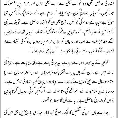
اتھارٹی حاصل تھی؛ وہ تو اب بھی ہے، اب بھی حلال اور حرام میں کیتھولک
عیسائیوں کے ہاں اتھارٹی کون ہے؟ پاپائے روم۔ ان کے ساتھ ایک کونسل بھی
ہوتی ہے، پاپائے روم کی کونسل۔ آج بھی ان کو اختیار حاصل ہے۔ تو جناب نبی
کریم صلی اللہ علیہ وسلم نے عدی بن حاتمؓ سے کہا کہ اگر تمہارے ہاں تمہارے مذہب
کے مطابق تمہارے احبار اور رہبان کو حلال حرام میں ردوبدل کا کوئی اختیار ہے؟
انہوں نے کہا، ہاں، ہے۔ فرمایا، یہی ہے ’’ارباباً‌ من دون اللہ‘‘۔
تو میں نے یہ حوالہ اس لیے دیا ہے، یہ پرانی بات ہے، قدیمی بات ہے، آج کی
بات نہیں ہے۔ ان کے ہاں یہ بات تقریباً‌ دو ہزار سال سے، یا سولہ سو سال سے، یا
سترہ سو سال سے چلی آ رہی ہے کہ ہمارے احبار اور رہبان کو یہ اتھارٹی حاصل ہے کہ
وہ حالات کی مناسبت سے، موقعے کی مناسبت سے، اگر کہیں کوئی ردوبدل کرنا چاہیں
تو ان کو اتھارٹی حاصل ہے۔ یہ ہے اُن کا اجتہاد کا تصور۔
ہمارے ہاں اس کی تشکیل کا ایک موقع آیا تھا۔ ہماری تاریخ میں بھی اس کی