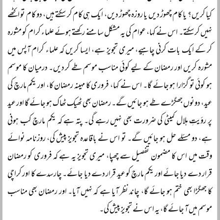
کیا کریں؟ یا کام چھوڑ دیں یا روزہ چھوڑ دیں، ایک ہی کام کر سکتے ہیں، دو کام تو اکٹھے
نہیں کر سکتے۔ اس نے کہا، عوام کی یہ مشکل سامنے رکھتے ہوئے علماء کرام کو مشورہ
کر کے ایک بات کرنی چاہیے، میری تجویز ہے، ایسا کریں کہ علماء کرام آپس میں
مشورہ کریں اور رمضان کے لیے کوئی مناسب موسم طے کر دیں۔ درمیان کا موسم
ہو کوئی تو گزارا ہو جائے گا۔ اس نے کہا، فروری کا مہینہ رمضان کا، اور یکم مارچ کی
عید، دونوں جھگڑے طے ہو جائیں گے۔ رمضان بھی ٹھیک ٹھاک ہو جائے گا اور عید
پر رؤیتِ ہلال کمیٹی کی ضرورت بھی نہیں رہے گی۔ پتہ ہے کہ یکم مارچ کب ہونی
ہے، دو مسئلے حل ہو جائیں گے۔ تو اس نے باقاعدہ تجویز پیش کی، روزنامہ نوائے
وقت میں اس کا مضمون تفصیل سے چھپا، میری تجویز یہ ہے کہ فروری کو رمضان
قرار دے دیا جائے اور یکم مارچ کو عید قرار دے دیا جائے۔ چارسدے کا اور کراچی
کا جھگڑا بھی ختم ہو جائے گا، چاند نظر آیا ہے کہ نہیں آیا۔ اور رمضان بھی مناسب
موسم میں آ جائے گا، یہ اس نے تجویز پیش کی۔