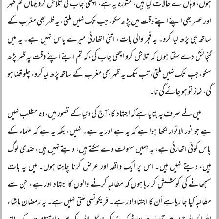
ہوں، وہاں کے حالات کیا ہیں، مشورہ یہ ہے، اچھی جاب کی تلاش کرو جہاں تم ظہر
اور عصر بھی اپنے اپنے وقت میں پڑھ سکو، جب تک نہیں ملتی، یہ ظہر بھی مغرب کے
ساتھ ہی پڑھ لیا کرو۔ یہ فجر والی بات، اتنی اتھارٹی میرے پاس نہیں ہے۔ یہ میں
گنجائش دے سکتا ہوں کہ تلاش کرو اچھی جاب کی، کہ تم اپنے اپنے وقت پہ ظہر پڑھ
سکو، جب تک نہیں ملتی، تب تک یہ ظہر بھی مغرب کے ساتھ پڑھ لیا کرو، چلو قضا ہو
گی، نماز تو ہو جائے گی نا۔
میں نے صرف یہ بتایا ہے کہ اجتہاد کا، آج کی دنیا کے تصور میں، وہ مطلب نہیں
ہے جو نور الانوار لکھا ہوا ہے کہ یہ ہے اور یہ ہے۔ نہیں، بلکہ یہ ہے کہ علماء کے
پاس کوئی اتھارٹی ہے، یہ ہمیں سہولت دے سکتے ہیں، دیتے نہیں ہیں، ضدی لوگ
ہیں، دیتے نہیں ہیں۔ اس پر ایک واقعہ اور عرض کرنا چاہتا ہوں۔ میں یہ بات
سمجھانے کی کوشش کر رہا ہوں کہ مطالبہ کرنے والوں کا اجتہاد اور ہے، جن سے
مطالبہ کیا جا رہا ہے اُن کا اجتہاد اور ہے۔ فریکونسی ملتی نہیں ہے۔ یہ رمضان ماشاء