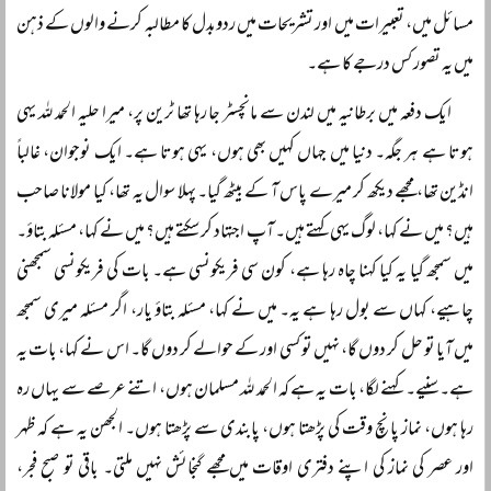
مسائل میں، تعبیرات میں اور تشریحات میں ردوبدل کا مطالبہ کرنے والوں کے ذہن
میں یہ تصور کس درجے کا ہے۔
ایک دفعہ میں برطانیہ میں لندن سے مانچسٹر جا رہا تھا ٹرین پر، میرا حلیہ الحمد للہ یہی
ہوتا ہے ہر جگہ۔ دنیا میں جہاں کہیں بھی ہوں، یہی ہوتا ہے۔ ایک نوجوان، غالباً‌
انڈین تھا، مجھے دیکھ کر میرے پاس آ کے بیٹھ گیا۔ پہلا سوال یہ تھا، کیا مولانا صاحب
ہیں؟ میں نے کہا، لوگ یہی کہتے ہیں۔ آپ اجتہاد کر سکتے ہیں؟ میں نے کہا، مسئلہ بتاؤ۔
میں سمجھ گیا یہ کیا کہنا چاہ رہا ہے، کون سی فریکونسی ہے۔ بات کی فریکونسی سمجھنی
چاہیے، کہاں سے بول رہا ہے یہ۔ میں نے کہا، مسئلہ بتاؤ یار، اگر مسئلہ میری سمجھ
میں آیا تو حل کر دوں گا، نہیں تو کسی اور کے حوالے کر دوں گا۔ اس نے کہا، بات یہ
ہے۔ سنیے۔ کہنے لگا، بات یہ ہے کہ الحمد للہ مسلمان ہوں، اتنے عرصے سے یہاں رہ
رہا ہوں، نماز پانچ وقت کی پڑھتا ہوں، پابندی سے پڑھتا ہوں۔ الجھن یہ ہے کہ ظہر
اور عصر کی نماز کی اپنے دفتری اوقات میں مجھے گنجائش نہیں ملتی۔ باقی تو صبح فجر،