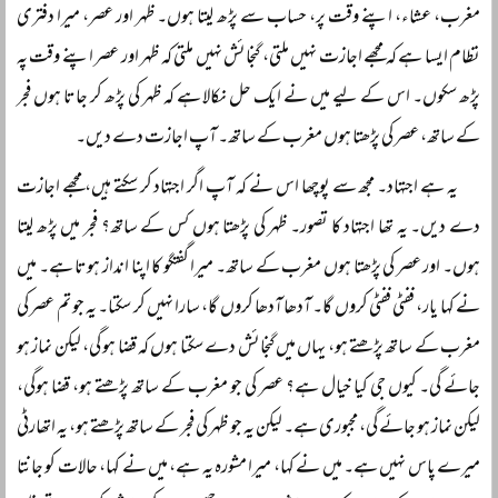
مغرب، عشاء، اپنے وقت پر، حساب سے پڑھ لیتا ہوں۔ ظہر اور عصر، میرا دفتری
نظام ایسا ہے کہ مجھے اجازت نہیں ملتی، گنجائش نہیں ملتی کہ ظہر اور عصر اپنے وقت پہ
پڑھ سکوں۔ اس کے لیے میں نے ایک حل نکالا ہے کہ ظہر کی پڑھ کر جاتا ہوں فجر
کے ساتھ، عصر کی پڑھتا ہوں مغرب کے ساتھ۔ آپ اجازت دے دیں۔
یہ ہے اجتہاد۔ مجھ سے پوچھا اس نے کہ آپ اگر اجتہاد کر سکتے ہیں، مجھے اجازت
دے دیں۔ یہ تھا اجتہاد کا تصور۔ ظہر کی پڑھتا ہوں کس کے ساتھ؟ فجر میں پڑھ لیتا
ہوں۔ اور عصر کی پڑھتا ہوں مغرب کے ساتھ۔ میرا گفتگو کا اپنا انداز ہوتا ہے۔ میں
نے کہا یار، ففٹی ففٹی کروں گا۔ آدھا آدھا کروں گا، سارا نہیں کر سکتا۔ یہ جو تم عصر کی
مغرب کے ساتھ پڑھتے ہو، یہاں میں گنجائش دے سکتا ہوں کہ قضا ہو گی، لیکن نماز ہو
جائے گی۔ کیوں جی کیا خیال ہے؟ عصر کی جو مغرب کے ساتھ پڑھتے ہو، قضا ہوگی،
لیکن نماز ہو جائے گی، مجبوری ہے۔ لیکن یہ جو ظہر کی فجر کے ساتھ پڑھتے ہو، یہ اتھارٹی
میرے پاس نہیں ہے۔ میں نے کہا، میرا مشورہ یہ ہے، میں نے کہا، حالات کو جانتا