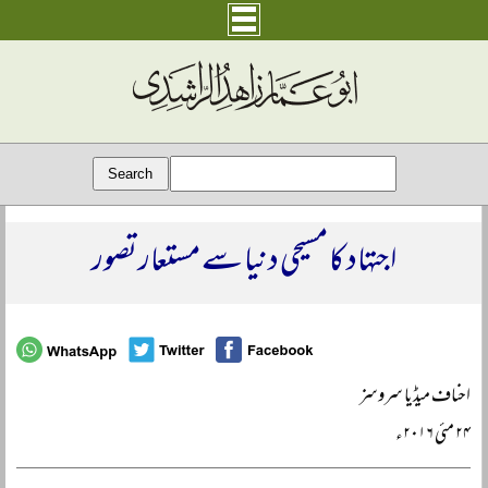
اجتہاد کا مسیحی دنیا سے مستعار تصور
احناف میڈیا سروسز
۲۴ مئی ۲۰۱۶ء