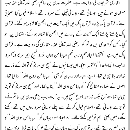
بخاری شریف کی روایت ہے، حضرت عدی بن حاتم رضی اللہ تعالیٰ عنہ جب
مسلمان ہوئے ہیں، عیسائی تھے، عیسائی قبیلے کے سردار تھے، اسلام قبول کیا، صحابیؓ
بنے۔ قرآن پاک پڑھا، قرآن پاک میں ایک آیت میں الجھن کا شکار ہو گئے۔ قرآن
پاک پڑھتے پڑھتے ایک آیت کے بارے میں الجھن کا شکار ہو گئے، اشکال پیدا ہو
گیا۔ کس کو؟ عدی بن حاتم کو، رضی اللہ تعالیٰ عنہ۔ بخاری کی روایت ہے۔ قرآن
پاک میں ہے ’’اتخذوا احبارھم و رہبانھم ارباباً‌ من دون اللہ والمسیح ابن مریم ومآ امروا
الا لیعبدوا الٰہا واحدا‘‘ (التوبہ ۳۱)۔ ان عیسائیوں نے مسیح بن مریمؑ کو تو اللہ کے وَرے
خداوند بنا ہی لیا تھا، اپنے احبار اور رہبان کو بھی ’’اربابا من دون اللہ‘‘ بنا لیا تھا۔
انہوں نے علماء و مشائخ کو ’’اربابا من دون اللہ‘‘ بنا لیا تھا۔ اور مسیح بن مریمؑ کو تو بنا
ہی لیا تھا، وہ آج تک خداوند یسوع مسیح ہیں۔ یہ آیت جب پڑھی عدی بن حاتمؓ نے،
تو بڑے عیسائی تھے، اسلام قبول کرنے سے پہلے عیسائی سرداروں میں تھے، کہنے
لگے، نہیں بھئی، ہم تو نہیں کہتے تھے۔ ہم احبار اور رہبان کو ’’اربابا من دون اللہ‘‘ کا
درجہ نہیں دیتے تھے، یہ قرآن پاک نے ہمارے کھاتے میں کیا بات ڈال دی ہے؟