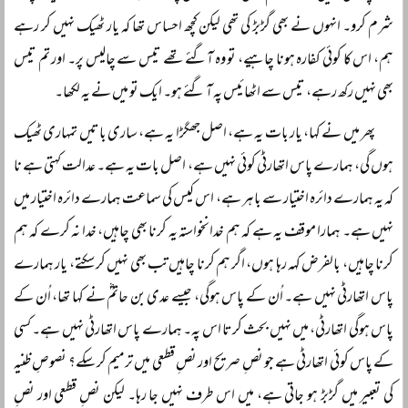
شرم کرو۔ انہوں نے بھی گڑبڑ کی تھی لیکن کچھ احساس تھا کہ یار ٹھیک نہیں کر رہے
ہم، اس کا کوئی کفارہ ہونا چاہیے، تو وہ آگئے تھے تیس سے چالیس پر۔ اور تم تیس
بھی نہیں رکھ رہے، تیس سے اٹھائیس پہ آ گئے ہو۔ ایک تو میں نے یہ لکھا۔
پھر میں نے کہا، یار بات یہ ہے، اصل جھگڑا یہ ہے، ساری باتیں تمہاری ٹھیک
ہوں گی، ہمارے پاس اتھارٹی کوئی نہیں ہے، اصل بات یہ ہے۔ عدالت کہتی ہے نا
کہ یہ ہمارے دائرہ اختیار سے باہر ہے، اس کیس کی سماعت ہمارے دائرہ اختیار میں
نہیں ہے۔ ہمارا موقف یہ ہے کہ ہم خدانخواستہ یہ کرنا بھی چاہیں، خدا نہ کرے کہ ہم
کرنا چاہیں، بالفرض کہہ رہا ہوں، اگر ہم کرنا چاہیں تب بھی نہیں کر سکتے، یار ہمارے
پاس اتھارٹی نہیں ہے۔ اُن کے پاس ہوگی، جیسے عدی بن حاتمؓ نے کہا تھا، اُن کے
پاس ہوگی اتھارٹی، میں نہیں بحث کرتا اس پہ۔ ہمارے پاس اتھارٹی نہیں ہے۔ کسی
کے پاس کوئی اتھارٹی ہے جو نصِ صریح اور نصِ قطعی میں ترمیم کر سکے؟ نصوصِ ظنیہ
کی تعبیر میں گڑبڑ ہو جاتی ہے، میں اس طرف نہیں جا رہا۔ لیکن نصِ قطعی اور نصِ