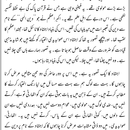
بڑے بڑے مولوی تھے۔ یہ فیضی وہی ہے جس نے قرآن پاک کی بے نقط تفسیر
لکھی ہے۔ اس درجے کے اہلِ علم تھے یہ۔ اکبر اعظم نے جو ’’دینِ الٰہی‘‘ کے نام
سے دین کی تعبیرات میں تبدیلیاں کی تھیں، اس کی بنیاد اجتہاد کا ٹائٹل تھا، مجتہدِ اعظم کا
لقب تھا۔ اور پیچھے تصور یہ تھا کہ اجتہاد اس صوابدیدی اختیار کو کہتے ہیں جو شاید مذہبی
قیادت کو ضرورت کے وقت حاصل ہو جاتا ہے۔ یہ تصور ہمارے ہاں بھی چلا نہیں
ہے۔ وہ نہیں چلنا تھا، نہیں چلا۔ لیکن میں اس کی بنیاد بتا رہا ہوں۔
اجتہاد کا ایک تصور یہ ہے۔ میں اس پر دورِ حاضر کی دو تین مثالیں عرض کرنا
چاہوں گا۔ بہت سے لوگ ہم سے بہت سے مسائل میں نیا رنگ اختیار کرنے کا
مطالبہ کرتے ہیں۔ ان کے ذہن میں یہ بات ہوتی ہے کہ ان کو اتھارٹی تو ہے، کرتے
نہیں ہیں، ضدی لوگ ہیں، مولوی ہیں، عوام دوست نہیں ہیں، ہمدردی نہیں ہے ان
کے دلوں میں، کوئی اتھارٹی ہے ان کے پاس، کرتے نہیں ہیں یہ۔ اتھارٹی،
صوابدیدی۔ میں دو ذاتی مشاہدات عرض کرنا چاہوں گا کہ اجتہاد کے نام پر دین کے