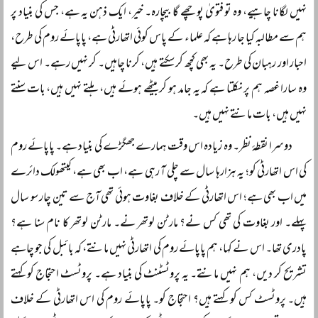
نہیں لگانا چاہیے، وہ تو فتویٰ پوچھے گا بیچارہ۔ خیر، ایک ذہن یہ ہے، جس کی بنیاد پر
ہم سے مطالبہ کیا جا رہا ہے کہ علماء کے پاس کوئی اتھارٹی ہے، پاپائے روم کی طرح،
احبار اور رہبان کی طرح۔ یہ بھی کچھ کر سکتے ہیں، کرنا چاہیں۔ کر نہیں رہے۔ اس لیے
وہ سارا غصہ ہم پر نکلتا ہے کہ یہ جامد ہو کر بیٹھے ہوئے ہیں، ہلتے نہیں ہیں، بات سنتے
نہیں ہیں، بات مانتے نہیں ہیں۔
دوسرا نقطۂ نظر۔ وہ زیادہ اس وقت ہمارے جھگڑے کی بنیاد ہے۔ پاپائے روم
کی اس اتھارٹی کو؛ یہ ہزارہا سال سے چلی آ رہی ہے، اب بھی ہے، کیتھولک دائرے
میں اب بھی ہے؛ اس اتھارٹی کے خلاف بغاوت ہوئی تھی آج سے تین چار سو سال
پہلے۔ اور بغاوت کی تھی کس نے؟ مارٹن لوتھر نے۔ مارٹن لوتھر کا نام سنا ہے؟
پادری تھا۔ اس نے کہا، ہم پاپائے روم کی اتھارٹی نہیں مانتے، کہ بائبل کی جو چاہے
تشریح کر دیں، ہم نہیں مانتے۔ یہ پروٹسٹنٹ کی بنیاد ہے۔ پروٹسٹ احتجاج کو کہتے
ہیں۔ پروٹسٹ کس کو کہتے ہیں؟ احتجاج کو۔ پاپائے روم کی اس اتھارٹی کے خلاف