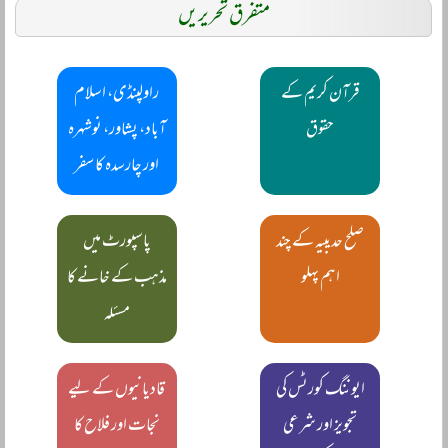
متفرق تحریریں
قرآن کریم کے
راولپنڈی، اسلام
حقوق
آباد، پشاور، نوشہرہ
اور چارسدہ کا سفر
صلح حدیبیہ کے چند
پاسپورٹ میں
اہم پہلو
مذہب کے خانے کا
مسئلہ
ایوننگ کورٹس کی
قادیانیوں کے لیے
تجویز اور شرعی
نجات اور فلاح کا