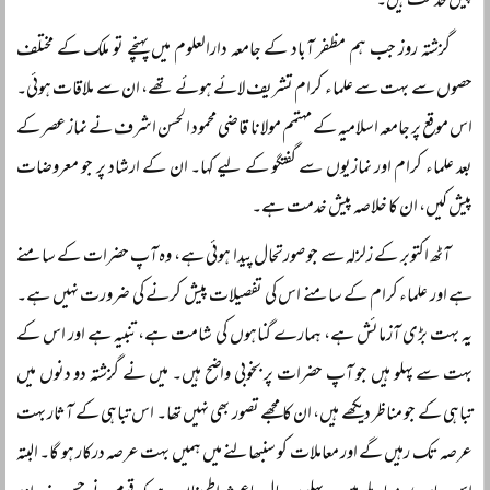
پیش خدمت ہیں۔
گزشتہ روز جب ہم مظفر آباد کے جامعہ دارالعلوم میں پہنچے تو ملک کے مختلف
حصوں سے بہت سے علماء کرام تشریف لائے ہوئے تھے، ان سے ملاقات ہوئی۔
اس موقع پر جامعہ اسلامیہ کے مہتمم مولانا قاضی محمود الحسن اشرف نے نماز عصر کے
بعد علماء کرام اور نمازیوں سے گفتگو کے لیے کہا۔ ان کے ارشاد پر جو معروضات
پیش کیں، ان کا خلاصہ پیش خدمت ہے۔
آٹھ اکتوبر کے زلزلہ سے جو صورتحال پیدا ہوئی ہے، وہ آپ حضرات کے سامنے
ہے اور علماء کرام کے سامنے اس کی تفصیلات پیش کرنے کی ضرورت نہیں ہے۔
یہ بہت بڑی آزمائش ہے، ہمارے گناہوں کی شامت ہے، تنبیہ ہے اور اس کے
بہت سے پہلو ہیں جو آپ حضرات پر بخوبی واضح ہیں۔ میں نے گزشتہ دو دنوں میں
تباہی کے جو مناظر دیکھے ہیں، ان کا مجھے تصور بھی نہیں تھا۔ اس تباہی کے آثار بہت
عرصہ تک رہیں گے اور معاملات کو سنبھالنے میں ہمیں بہت عرصہ درکار ہو گا۔ البتہ