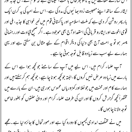
اس سارے معاملے میں یہ پہلو بہرحال باعثِ اطمینان ہے کہ قوم نے جس جذبہ اور
ایثار کے ساتھ اپنے مصیبت زدہ بھائیوں کی مدد کی ہے، اس نے امید کی یہ کرن ایک
بار پھر روشن کر دی ہے کہ ملت اسلامیہ اور پاکستانی قوم میں خیر خواہی کا جذبہ، ملی اور
قومی اخوت اور ایثار و قربانی کی استعداد آج بھی موجود ہے۔ اگر صحیح قیادت اور رہنمائی
میسر ہو تو یہ امت آج بھی دنیا کی دیگر اقوام کے لیے مثال بن سکتی ہے اور یہی
ہمارے لیے سب سے زیادہ قابل توجہ ہونی چاہیے۔
آپ علماء کرام ہیں، اس لیے میں آپ کے سامنے جو کچھ ہوا ہے اس کے
بارے میں زیادہ عرض نہیں کروں گا، البتہ جو کچھ ہونا چاہیے، جو کچھ ہم کر سکتے ہیں اور
ہمارے کام اور محنت میں جو خلا اور کمزوریاں محسوس ہو رہی ہیں، ان کے بارے میں
مختصراً کچھ گزارش کروں گا اور ان کی طرف علماء کرام اور دینی حلقوں کو بطور خاص
توجہ دلانا چاہوں گا۔
میں نے مختلف امدادی کیمپوں کا دورہ کیا ہے اور صورتحال کا جائزہ لیا ہے۔ مجھے