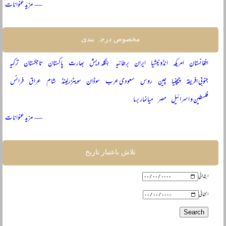
— مزید عنوانات
مخصوص درجہ بندی
افغانستان
امریکہ
انڈونیشیا
ایران
برطانیہ
بنگلہ دیش
بھارت
پاکستان
تاجکستان
ترکیہ
جنوبی افریقہ
چیچنیا
چین
روس
سعودی عرب
سوڈان
سویٹزرلینڈ
شام
عراق
فرانس
فلسطین و اسرائیل
مصر
میانمار برما
— مزید عنوانات
تلاش باعتبار تاریخ
ابتدائی
انتہائی