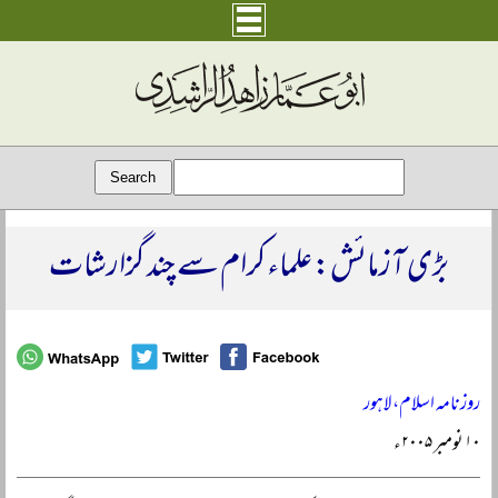
بڑی آزمائش: علماء کرام سے چند گزارشات
روزنامہ اسلام، لاہور
۱۰ نومبر ۲۰۰۵ء