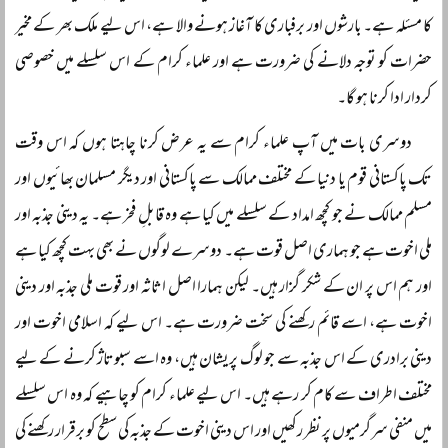
کا مسئلہ ہے۔ بارشوں اور برفباری کا آغاز ہونے والا ہے، اس لیے ملک بھر کے مخیر
حضرات کو توجہ دلانے کی ضرورت ہے اور علماء کرام کے اس سلسلے میں خصوصی
کردار ادا کرنا ہو گا۔
دوسری بات میں آپ علماء کرام سے یہ عرض کرنا چاہتا ہوں کہ اس وقت
تک پاکستانی قوم یا دنیا کے مختلف ممالک سے پاکستانی اور دیگر مسلمان بھائیوں اور
مسلم ممالک نے جو کچھ امداد کے سلسلے میں کیا ہے وہ قابلِ فخر ہے۔ یہ دینی جذبہ اور
ملی اخوت ہے جو ہماری اصل قوت ہے۔ دوسرے لوگوں نے بھی بہت کچھ کیا ہے
اور ہم اس پر ان کے شکر گزار ہیں۔ لیکن ہمارا اصل اثاثہ اور قوت ملی جذبہ اور دینی
اخوت ہے، اسے قائم رکھنے کی سخت ضرورت ہے۔ اس لیے کہ اسلامی اخوت اور
دینی برادری کے اس جذبہ سے جو لوگ پریشان ہیں، وہ اسے سبوتاژ کرنے کے لیے
مختلف اطراف سے کام کر رہے ہیں۔ اس لیے علماء کرام کو چاہیے کہ وہ اس سلسلے
میں منفی سرگرمیوں پر نظر رکھیں اور اس دینی اخوت کے جذبہ کی سطح کو برقرار رکھنے کی