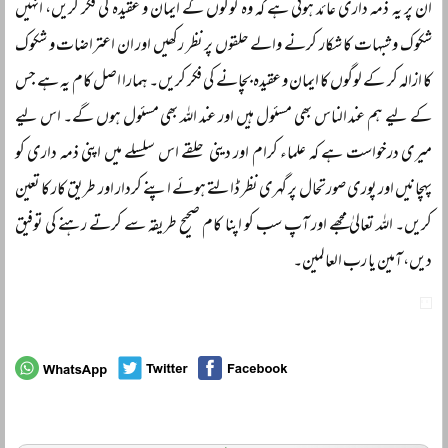
ان پر یہ ذمہ داری عائد ہوتی ہے کہ وہ لوگوں کے ایمان و عقیدہ کی فکر کریں، انہیں
شکوک و شبہات کا شکار کرنے والے حلقوں پر نظر رکھیں اور ان اعتراضات و شکوک
کا ازالہ کر کے لوگوں کا ایمان و عقیدہ بچانے کی فکر کریں۔ ہمارا اصل کام یہ ہے جس
کے لیے ہم عند الناس بھی مسئول ہیں اور عند اللہ بھی مسئول ہوں گے۔ اس لیے
میری درخواست ہے کہ علماء کرام اور دینی حلقے اس سلسلے میں اپنی ذمہ داری کو
پہچانیں اور پوری صورتحال پر گہری نظر ڈالتے ہوئے اپنے کردار اور طریق کار کا تعین
کریں۔ اللہ تعالیٰ مجھے اور آپ سب کو اپنا کام صحیح طریقہ سے کرتے رہنے کی توفیق
دیں، آمین یا رب العالمین۔