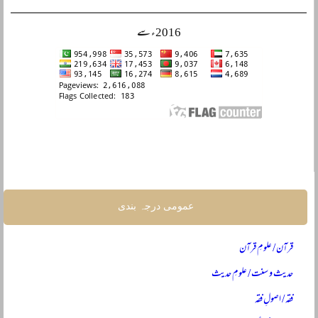
2016ء سے
عمومی درجہ بندی
قرآن / علومِ قرآن
حدیث و سنت / علومِ حدیث
فقہ / اصولِ فقہ