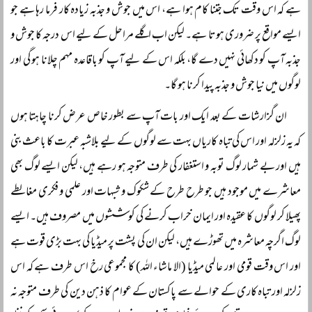
ہے کہ اس وقت تک جتنا کام ہوا ہے، اس میں جوش و جذبہ زیادہ کار فرما رہا ہے جو
ایسے مواقع پر ضروری ہوتا ہے۔ لیکن اب اگلے مراحل کے لیے اس درجہ کا جوش و
جذبہ آپ کو دکھائی نہیں دے گا، بلکہ اس کے لیے آپ کو باقاعدہ مہم چلانا ہو گی اور
لوگوں میں نیا جوش و جذبہ پیدا کرنا ہو گا۔
ان گزارشات کے بعد ایک اور بات آپ سے بطور خاص عرض کرنا چاہتا ہوں
کہ یہ زلزلہ اور اس کی تباہ کاریاں بہت سے لوگوں کے لیے بلاشبہ عبرت کا باعث بنی
ہیں اور بے شمار لوگ توبہ و استغفار کی طرف متوجہ ہو رہے ہیں، لیکن ایسے لوگ بھی
معاشرے میں موجود ہیں جو طرح طرح کے شکوک و شبہات اور علمی و فکری مغالطے
پھیلا کر لوگوں کا عقیدہ اور ایمان خراب کرنے کی کوششوں میں مصروف ہیں۔ ایسے
لوگ اگرچہ معاشرہ میں تھوڑے ہیں، لیکن ان کی پشت پر میڈیا کی بہت بڑی قوت ہے
اور اس وقت قومی اور عالمی میڈیا (الا ماشاء اللہ) کا مجموعی رخ اس طرف ہے کہ اس
زلزلہ اور تباہ کاری کے حوالے سے پاکستان کے عوام کا ذہن دین کی طرف متوجہ نہ