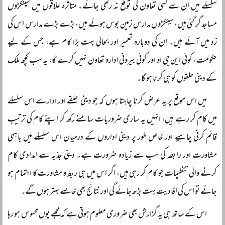
سلسلے میں ان سے کسی تعاون کی توقع نہ رکھی جائے۔ متاثرہ علاقوں میں سینکڑوں
مساجد گر گئی ہیں، سینکڑوں مدارس زمین بوس ہوئے ہیں، بڑے بڑے مدارس اس کی
زد میں آئے ہیں۔ ان کی دوبارہ تعمیر اور بحالی بہت بڑا کام ہے، جس کے لیے
حکومت، کوئی این جی او اور کوئی بیرونی ادارہ تعاون نہیں کرے گا، یہ سب کچھ ملک
کے دینی حلقوں کو ہی کرنا ہو گا۔
میں اس موقع پر یہ عرض کرنا چاہتا ہوں کہ جو دینی حلقے اور ادارے اس سلسلے
میں کام کر رہے ہیں، انہیں یہ ساری ضروریات سامنے رکھ کر اپنے کام کی ترتیب
قائم کرنی چاہیے اور خاص طور پر دینی اداروں کے درمیان اس سلسلے میں باہمی
مشاورت اور رابطہ کی سب سے زیادہ ضرورت ہے۔ دینی جذبہ سے امدادی کام
کرنے والی تنظیمات جو کام کر رہی ہیں، اگر اس میں ہی ربط و مشاورت کا اہتمام ہو
جائے تو اس کی افادیت بہت بڑھ جائے گی اور نتائج بھی خاصے بہتر ہوں گے۔
اس کے ساتھ ہی یہ گزارش بھی ضروری معلوم ہوتی ہے کہ مجھے یوں محسوس ہو رہا