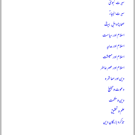
سیرتِ نبویؐ
سیرتِ انبیاءؑ
صحابہؓ و اہلِ بیتؓ
اسلام اور سیاست
اسلام اور عدلیہ
اسلام اور معیشت
اسلام اور عصرِ حاضر
دین اور معاشرہ
دعوت و تبلیغ
دین و حکمت
علم و تحقیق
تذکرہ بزرگانِ دین