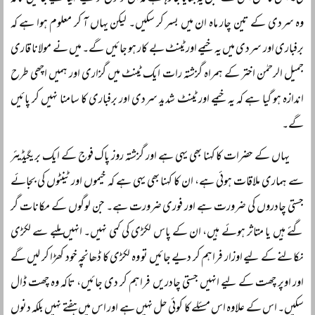
وہ سردی کے تین چار ماہ ان میں بسر کر سکیں۔ لیکن یہاں آ کر معلوم ہوا ہے کہ
برفباری اور سردی میں یہ خیمے اور ٹینٹ بے کار ہو جائیں گے۔ میں نے مولانا قاری
جمیل الرحمٰن اختر کے ہمراہ گزشتہ رات ایک ٹینٹ میں گزاری اور ہمیں اچھی طرح
اندازہ ہو گیا ہے کہ یہ خیمے اور ٹینٹ شدید سردی اور برفباری کا سامنا نہیں کر پائیں
گے۔
یہاں کے حضرات کا کہنا بھی یہی ہے اور گزشتہ روز پاک فوج کے ایک بریگیڈیئر
سے ہماری ملاقات ہوئی ہے، ان کا کہنا بھی یہی ہے کہ خیموں اور ٹینٹوں کی بجائے
جستی چادروں کی ضرورت ہے اور فوری ضرورت ہے۔ جن لوگوں کے مکانات گر
گئے ہیں یا متاثر ہوئے ہیں، ان کے پاس لکڑی کی کمی نہیں۔ انہیں ملبے سے لکڑی
نکالنے کے لیے اوزار فراہم کر دیے جائیں تو وہ لکڑی کا ڈھانچہ خود کھڑا کر لیں گے
اور اوپر چھت کے لیے انہیں جستی چادریں فراہم کر دی جائیں، تاکہ وہ چھت ڈال
سکیں۔ اس کے علاوہ اس مسئلے کا کوئی حل نہیں ہے اور اس میں ہفتے نہیں بلکہ دنوں