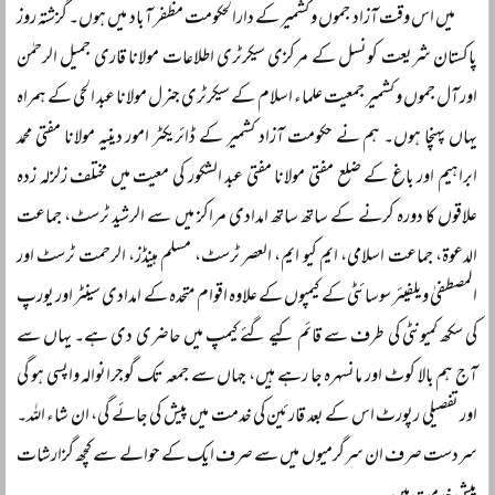
میں اس وقت آزاد جموں و کشمیر کے دارالحکومت مظفر آباد میں ہوں۔ گزشتہ روز
پاکستان شریعت کونسل کے مرکزی سیکرٹری اطلاعات مولانا قاری جمیل الرحمٰن
اور آل جموں و کشمیر جمعیت علماء اسلام کے سیکرٹری جنرل مولانا عبد الحی کے ہمراہ
یہاں پہنچا ہوں۔ ہم نے حکومت آزاد کشمیر کے ڈائریکٹر امور دینیہ مولانا مفتی محمد
ابراہیم اور باغ کے ضلع مفتی مولانا مفتی عبد الشکور کی معیت میں مختلف زلزلہ زدہ
علاقوں کا دورہ کرنے کے ساتھ ساتھ امدادی مراکز میں سے الرشید ٹرسٹ، جماعت
الدعوۃ، جماعت اسلامی، ایم کیو ایم، العصر ٹرسٹ، مسلم ہینڈز، الرحمت ٹرسٹ اور
المصطفیٰ ویلفیئر سوسائٹی کے کیمپوں کے علاوہ اقوام متحدہ کے امدادی سینٹر اور یورپ
کی سکھ کمیونٹی کی طرف سے قائم کیے گئے کیمپ میں حاضری دی ہے۔ یہاں سے
آج ہم بالا کوٹ اور مانسہرہ جا رہے ہیں، جہاں سے جمعہ تک گوجرانوالہ واپسی ہو گی
اور تفصیلی رپورٹ اس کے بعد قارئین کی خدمت میں پیش کی جائے گی، ان شاء اللہ۔
سردست صرف ان سرگرمیوں میں سے صرف ایک کے حوالے سے کچھ گزارشات