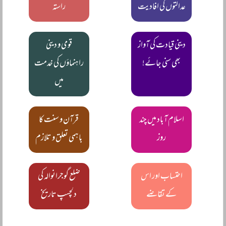
عدالتوں کی افادیت
راستہ
دینی قیادت کی آواز
قومی و دینی
بھی سنی جائے!
راہنماؤں کی خدمت
میں
اسلام آباد میں چند
قرآن و سنت کا
روز
باہمی تعلق و تلازم
احتساب اور اس
ضلع گوجرانوالہ کی
کے تقاضے
دلچسپ تاریخ