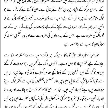
امدادی ضروریات کے بارے میں سب سے مختصر اور جامع بات باغ میں اقوام متحدہ
کے امدادی مرکز کے انچارج جان میکر نے بتائی ہے۔ ان کا کہنا ہے کہ زلزلہ سے جو
لوگ متاثر ہوئے ہیں، ان کے لیے سب سے پہلی ضرورت شیلٹر (پناہ گاہ) کی ہے کہ
انہیں سر چھپانے اور سردی سے بچنے کے لیے چھت مہیا کی جائے، اس کے بعد
خوراک کی ضرورت ہے، اس کے بعد دواؤں کی ضرورت ہے اور پھر تعلیمی سلسلہ کی
بحالی ان کا سب سے بڑا مسئلہ ہے۔
خود میرا مشاہدہ اور تاثر بھی یہی ہے کہ اس وقت سب سے بڑا مسئلہ سردی سے
بچاؤ کے لیے محفوظ پناہ گاہوں کا ہے۔ لاکھوں لوگ بے گھر ہیں۔ جو مکانات گر گئے
ہیں وہ تو گر گئے ہیں، لیکن جن کے ڈھانچے بظاہر کھڑے دکھائی دیتے ہیں، ان میں
سے بھی اکثر رہائش کے قابل نہیں ہیں اور مسلسل جھٹکوں کی وجہ سے اکثر لوگ اپنے
مکانات میں رہنے کو تیار نہیں ہیں۔ جبکہ سردی کا موسم شروع ہو چکا ہے اور چند روز
بعد بارشیں اور برفباری شروع ہو گئی تو لاکھوں افراد کی زندگیاں خطرے میں پڑ جائیں
گی۔ اس کا حل اس سے قبل یہ بتایا جا رہا ہے کہ ان لوگوں کو خیمے مہیا کیے جائیں تاکہ