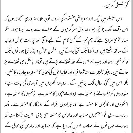
کوشش کریں۔
اس سلسلے میں ایک اور معروضی حقیقت کی طرف توجہ دلانا ضروری سمجھتا ہوں کہ
اس وقت تک جو کچھ ہوا، امدادی سرگرمیوں کے حوالے سے بہت اچھا ہوا۔ مگر
ہمارا قومی مزاج ہے کہ ہم خیر کے کسی کام کے لیے وقتی طور پر بہت جوش و جذ بہ
کے ساتھ اٹھتے ہیں اور انتہا تک پہنچ جاتے ہیں، مگر یہ جوش و جذبہ زیادہ دنوں تک
قائم نہیں رہتا اور جب ہم اس کے بعد ٹھنڈے پڑتے ہیں تو پھر بالکل ہی ٹھنڈے پڑ
جاتے ہیں۔ جبکہ زلزلہ سے متاثرہ افراد اور خاندانوں کی بحالی کا مسئلہ دو چار ماہ کا نہیں،
بلکہ اس میں کئی سال لگ جائیں گے۔ دوبارہ گھروں میں آبادی کی بات ہے،
معذوروں کو سنبھالنے کا مسئلہ ہے، لاوارث بچوں کا مسئلہ ہے، زخمیوں کا مسئلہ ہے،
اسکولوں اور کالجوں کا مسئلہ ہے اور ہزاروں افراد کے روزگار کا مسئلہ ہے۔ بلکہ
ہمارے لیے تو سینکڑوں مساجد اور مدارس کا مسئلہ بھی بڑی اہمیت رکھتا ہے کہ
ہمارے مہربانوں نے صاف طور پر کہہ دیا ہے کہ مساجد اور مدارس کی بحالی کے