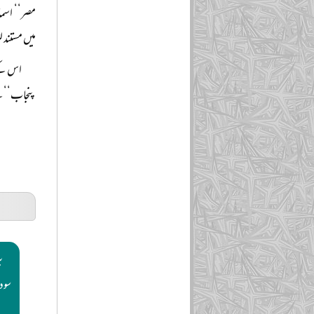
مصر‘‘ اسما
میں مستند 
اس کے 
پنجاب‘‘ کے
ب
سود