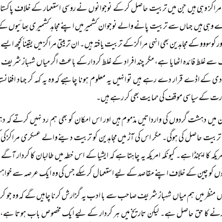
تی مراکز وہی ہیں جن میں تربیت حاصل کر کے نوجوانوں نے روسی استعمار کے خلاف پاکست
وہی ہیں جہاں سے تربیت پانے والے نوجوان کشمیر میں اپنے مجاہد کشمیری بھائیوں کے شانہ
ر کوسووو کے مجاہدین بھی انہی مراکز کے تربیت یافتہ ہیں۔ ان تربیتی مراکز میں یقیناً کچھ 
سے غلط فائدہ اٹھایا ہے، مگر چند افراد کے غلط کردار کے باعث اگر میاں شہباز شریف ا
کے اڈے قرار دے رہے ہیں تو انہیں یہ معلوم ہونا چاہیے کہ وہ یہ کہہ کر جہاد افغانستان
رت کے سیاسی موقف کی حمایت بھی کر رہے ہیں۔
ن میں دہشت گردوں کی وارداتیں مذموم ہیں اور اس امکان کو بھی ہم رد نہیں کرتے کہ 
 تربیت حاصل کی ہوگی۔ مگر اس کی آڑ میں مجاہدین کو تربیت دینے والے عسکری مراکز کی ک
امریکہ کا ایجنڈا ہے۔ کیونکہ امریکہ یہ چاہتا ہے کہ ایشیا کے اس خطہ میں طالبان کا کردار 
توں کو چین کے خلاف اپنے مقاصد کے لیے استعمال کر سکے جس کی وہ ایک عرصہ سے خواہ
منظر میں ہم میاں شہباز شریف صاحب سے با ادب یہ گزارش کرنا چاہیں گے کہ وہ جو کردا
رنے کا حق حاصل ہے۔ لیکن تاریخ میں ہر کردار کے لیے ایک مخصوص باب ہوتا ہے، اس 