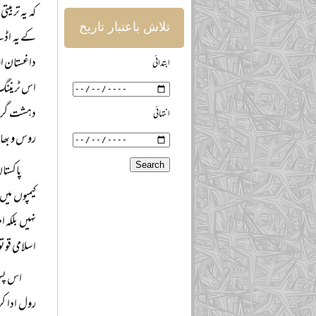
کہ یہ تربی
تلاش باعتبار تاریخ
کے یہ اڈے 
داغستان او
ابتدائی
اس ٹریننگ 
دہشت گردی 
انتہائی
روس و بھا
پاکستا
کیمپوں میں
نہیں بلکہ 
اسلامی قو
اس پس 
رول ادا ک