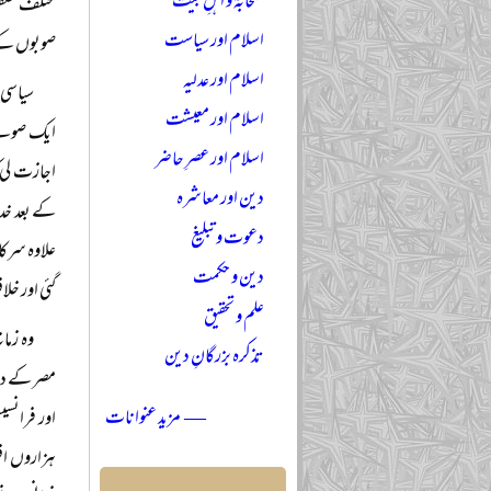
صحابہؓ و اہلِ بیتؓ
مختلف حلق
اسلام اور سیاست
صوبوں کے و
اسلام اور عدلیہ
سیاسی 
اسلام اور معیشت
ایک صوبے م
اسلام اور عصرِ حاضر
اجازت لی 
دین اور معاشرہ
کے بعد خد
دعوت و تبلیغ
علاوہ سرکا
دین و حکمت
گئی اور خل
علم و تحقیق
وہ زما
تذکرہ بزرگانِ دین
مصر کے دائ
— مزید عنوانات
اور فرانسی
ہزاروں افس