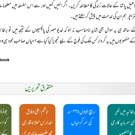
عیل پاشا کے حالات زندگی کا مطالعہ کریں۔ اگر انہیں کہیں اور سے اس سلسلہ میں معلو
لٹریچر ہم ان کی خدمت میں پیش کر سکتے ہیں۔
ساتھ ہی یہ سوال بھی شاید نامناسب نہ ہو کہ خدیو مصر کی پالیسیوں کے نتیجہ میں تو برطانی
 منصوبوں میں یہ کردار کس ملک کی فوج کے لیے تجویز کیا گیا ہے؟ میاں صاحب خود ہی وض
متفرق تحریریں
رطانیہ میں غیر
ربیع الاول ۱۴۳۵ھ
ناظمِ اعلیٰ وفاق
جوڈی
ی سرمایہ کاری
کی سرگرمیاں
المدارس مولانا قاری
کو ا
کا منصوبہ
محمد حنیف جالندھری
کے م