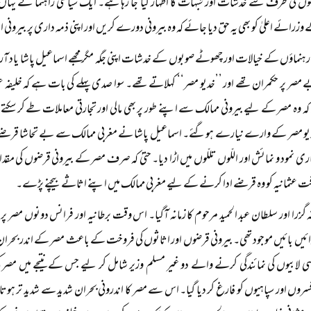
وں کی طرف سے خدشات اور شبہات کا اظہار کیا جا رہا ہے۔ ایک سیاسی راہنما نے یہ
زرائے اعلیٰ کو بھی یہ حق دیا جائے کہ وہ بیرونی دورے کریں اور اپنی ذمہ داری پر بیرو
رہنماؤں کے خیالات اور چھوٹے صوبوں کے خدشات اپنی جگہ مگر مجھے اسماعیل پاشا یاد 
صر پر حکمران تھے اور ’’خدیو مصر‘‘ کہلاتے تھے۔ سوا صدی پہلے کی بات ہے کہ خلیفہ عث
کہ وہ مصر کے لیے بیرونی ممالک سے اپنے طور پر بھی مالی اور تجارتی معاملات طے ک
یو مصر کے وارے نیارے ہوگئے۔ اسماعیل پاشا نے مغربی ممالک سے بے تحاشا قرضے لیے
ری نمود و نمائش اور اللّوں تللّوں میں اڑا دیا۔ حتیٰ کہ صرف مصر کے بیرونی قرضوں کی مقد
افت عثمانیہ کو وہ قرضے ادا کرنے کے لیے مغربی ممالک میں اپنے اثاثے بیچنے پڑے۔
نہ گزرا اور سلطان عبد الحمید مرحوم کا زمانہ آگیا۔ اس وقت برطانیہ اور فرانس دونوں مصر پ
یں بائیں موجود تھی۔ بیرونی قرضوں اور اثاثوں کی فروخت کے باعث مصر کے اندر بحران پید
سی لابیوں کی نمائندگی کرنے والے دو غیر مسلم وزیر شامل کر لیے جس کے نتیجے میں مصر 
روں اور سپاہیوں کو فارغ کر دیا گیا۔ اس سے مصر کا اندرونی بحران شدید سے شدید تر ہوتا چ