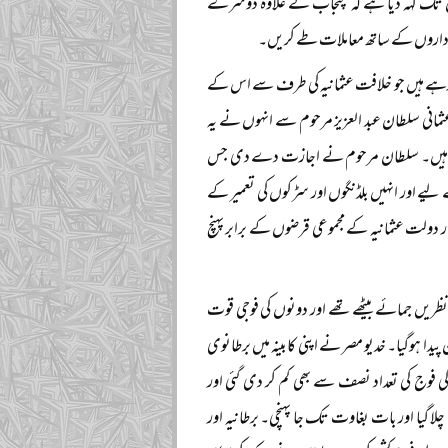
اں تک کہہ دیا ہے کہ پنجاب کے علاوہ دوسرے
نی اداروں کے ساتھ معاملات طے کریں۔
آرہے ہیں جو خلافت عثمانیہ کی طرف سے اس کے
مانی سلطان عبد العزیز مرحوم سے انہوں نے یہ
ر سکتے ہیں۔ سلطان مرحوم نے اجازت دے دی جس
 اور انہیں بلڈنگوں اور سڑکوں کی تعمیر کے
ار دولت عثمانیہ کے مجموعی قرضوں کے برابر پہنچ
ر نظریں جمائے بیٹھے تھے اور دونوں کی فوجی قوت
ا ہوگیا۔ خدیو مصر نے اپنی کابینہ میں برطانوی
کی فوج کی تعداد نصف سے بھی کم کر دی گئی اور
لا گیا اور بات بغاوت تک جا پہنچی۔ برطانیہ اور