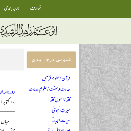
تعارف
درجہ بندی
عمومی درجہ بندی
قرآن / علومِ قرآن
حدیث و سنت / علومِ حدیث
روزنامہ ا
فقہ / اصولِ فقہ
۱۰ اکتوبر ۱۹۹۹ء
سیرتِ نبویؐ
سیرتِ انبیاءؑ
میاں ش