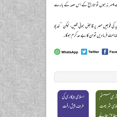
مات میسر نہ ہوں تو تاریخ کے اس حصہ کے بارے
ہ کی فوجیں مصر پر قابض ہوئی تھیں، لیکن ’’خدیو
احت فرما دیں تو ان کا بے حد کرم ہوگا۔
شری سسٹم
اسلامی بینکاری کی
سلامی شریعت
طرف پیش رفت
طابق چلانے