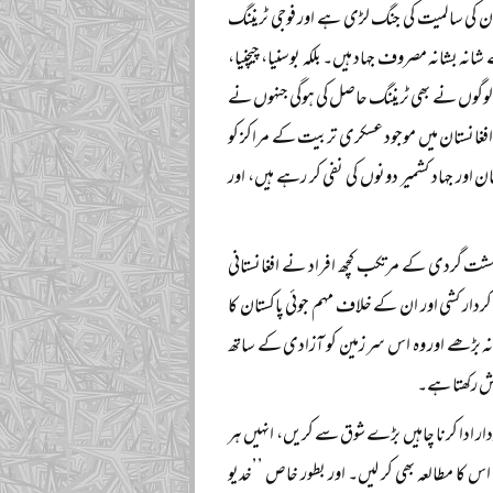
ان کی سالمیت کی جنگ لڑی ہے اور فوجی ٹریننگ
 بشانہ مصروف جہاد ہیں۔ بلکہ بوسنیا، چیچنیا،
ایسے لوگوں نے بھی ٹریننگ حاصل کی ہوگی جنہوں نے
فغانستان میں موجود عسکری تربیت کے مراکز کو
 اور جہاد کشمیر دونوں کی نفی کر رہے ہیں، اور
دہشت گردی کے مرتکب کچھ افراد نے افغانستانی
ردار کشی اور ان کے خلاف مہم جوئی پاکستان کا
آگے نہ بڑھے اور وہ اس سر زمین کو آزادی کے ساتھ
ش رکھتا ہے۔
ر ادا کرنا چاہیں بڑے شوق سے کریں، انہیں ہر
کا مطالعہ بھی کر لیں۔ اور بطور خاص ’’خدیو