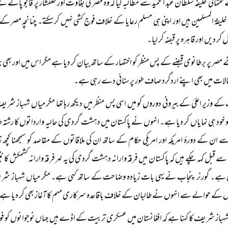
ثمانی خلیفہ سلطان عبد الحمید سے مطالبہ کیا کہ وہ مصر کی بغاوت اور خلفشار پر قابو پانے 
ہ خلیفۃ المسلمین ہیں اور اپنی ہی مسلم رعایا کے خلاف فوج کشی نہیں کر سکتے۔ چنانچہ مصر کے ا
کر دیں اور قاہرہ پر قبضہ کر لیا۔
 مصر پر برطانوی قبضے کے پس منظر کو اختصار کے ساتھ بیان کر دیا ہے مگر اس میں اور بھی 
ات میں بھی اپنے اردگرد صاف طور پر سنائی دے رہی ہے۔
کے وزیر اعلیٰ کے بیرونی دوروں کو میں اسی پس منظر میں دیکھ رہا تھا مگر میاں شہباز
و خود ہی نمایاں کر دیا ہے۔ انہوں نے پاکستان میں دہشت گردی کی حالیہ وارداتوں کا رشتہ طا
ن کے دورۂ امریکہ اور امریکی حکام کے ساتھ ان کی ملاقاتوں کے مقاصد کو سمجھنا کچھ ز
 قبل کہہ چکے ہیں کہ پاکستان میں فرقہ وارانہ دہشت گردی کی یہ لہر فرقہ وارانہ کشمکش کا نتی
نی ہے۔ گورنر پنجاب نے یہی بات زیادہ وضاحت کے ساتھ کہی ہے۔ مگر میاں شہباز شریف
 کے حوالے سے انہوں نے طالبان کے خلاف باقاعدہ سرکاری مہم کا آغاز بھی کر دیا ہے
ہباز شریف کا کہنا ہے کہ افغانستان میں عسکری تربیت کے اڈے ہیں جہاں نوجوانوں کو فوجی 