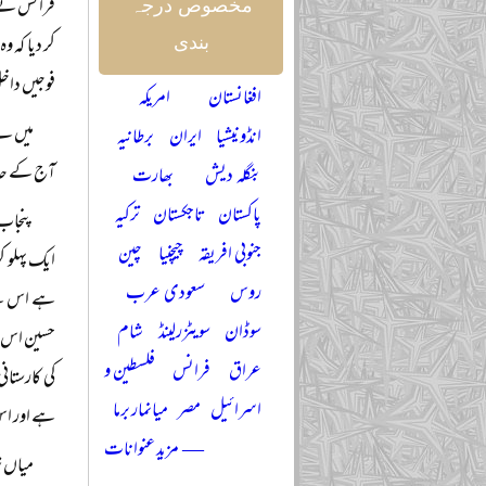
فرانس نے ع
مخصوص درجہ
کر دیا کہ و
بندی
فوجیں داخل 
افغانستان
امریکہ
میں نے
انڈونیشیا
ایران
برطانیہ
آج کے حال
بنگلہ دیش
بھارت
پاکستان
تاجکستان
ترکیہ
پنجاب 
جنوبی افریقہ
چیچنیا
چین
ایک پہلو ک
روس
سعودی عرب
ہے اس سے ا
سوڈان
سویٹزرلینڈ
شام
حسین اس سے
عراق
فرانس
فلسطین و
کی کارستا
اسرائیل
مصر
میانمار برما
ہے اور اس
— مزید عنوانات
میاں ش