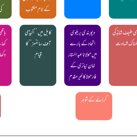
کے نام مکتوب
ک
ی حنیف شاہدؒ کی
دیوبندی بریلوی
کابل میں ’’اکیڈمی
ہات
لمناک شہادت
اتحاد کے بارے
آف سائنسز‘‘ کا
کھان
میں مولانا عبد الستار
قیام
دکھا
خان نیازی کے
فارمولا کا خیرمقدم
کرائے کے شوہر