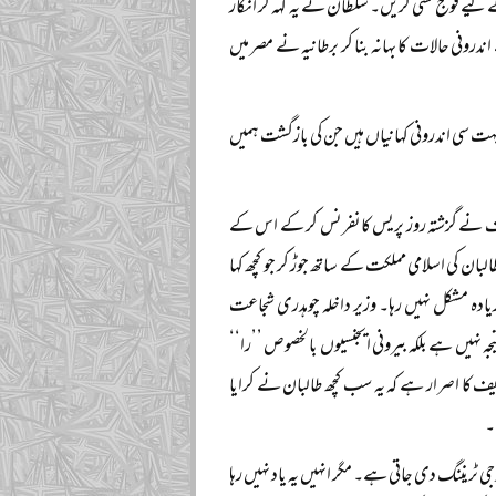
کے لیے فوج کشی کریں۔ سلطان نے یہ کہہ کر انکار
ندرونی حالات کا بہانہ بنا کر برطانیہ نے مصر میں
بہت سی اندرونی کہانیاں ہیں جن کی بازگشت ہمیں
 شریف نے گزشتہ روز پریس کانفرنس کر کے اس کے
لبان کی اسلامی مملکت کے ساتھ جوڑ کر جو کچھ کہا
یادہ مشکل نہیں رہا۔ وزیر داخلہ چوہدری شجاعت
جہ نہیں ہے بلکہ بیرونی ایجنسیوں بالخصوص ’’را‘‘
 کا اصرار ہے کہ یہ سب کچھ طالبان نے کرایا
۔
ٹریننگ دی جاتی ہے۔ مگر انہیں یہ یاد نہیں رہا