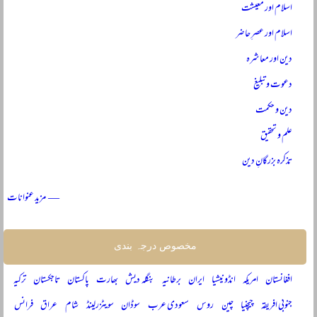
اسلام اور معیشت
اسلام اور عصرِ حاضر
دین اور معاشرہ
دعوت و تبلیغ
دین و حکمت
علم و تحقیق
تذکرہ بزرگانِ دین
— مزید عنوانات
مخصوص درجہ بندی
افغانستان
امریکہ
انڈونیشیا
ایران
برطانیہ
بنگلہ دیش
بھارت
پاکستان
تاجکستان
ترکیہ
جنوبی افریقہ
چیچنیا
چین
روس
سعودی عرب
سوڈان
سویٹزرلینڈ
شام
عراق
فرانس