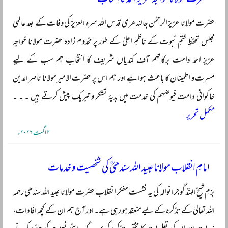
حضرت مولانا عزیز الرحمٰن جالندھری قدس اللہ سرہ العزیز کی وفات کے بعد عالمی
مجلس تحفظِ ختمِ نبوت کے ناظمِ اعلیٰ کے طور پر مخدوم زادہ حضرت مولانا خواجہ
عزیز احمد دامت برکاتہم آف کندیاں شریف کا انتخاب ہم سب کے لیے
مسرت و اطمینان کا باعث ہوا ہے اور ہم اس پر حضرت الامیر مولانا ناصر الدین
خاکوانی دامت فیوضہم کی خدمت میں ہدیۂ تشکر و تبریک پیش کرتے ہیں ۔ ۔ ۔
مکمل تحریر
۲ اگست ۲۰۲۶ء
امامِ انقلاب مولانا عبید اللہ سندھیؒ کی شخصیت و خدمات
بزمِ شیخ الہندؒ گوجرانوالہ کی یہ نشست مفکرِ انقلاب حضرت مولانا عبید اللہ سندھی رحمہ
اللہ تعالیٰ کے تذکرہ کے لیے منعقد ہو رہی ہے۔ اور آج ہم ان کے کچھ افادات،