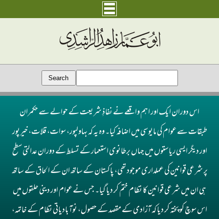
اس دوران ایک اور اہم واقعے نے نفاذِ شریعت کے حوالے سے حکمران
طبقات سے عوام کی مایوسی میں اضافہ کیا۔ وہ یہ کہ بہاولپور، سوات، قلات، خیرپور
اور دیگر ایسی ریاستوں میں جہاں برطانوی استعمار کے تسلط کے دوران عدالتی سطح
پر شرعی قوانین کی عملداری موجود تھی، پاکستان کے ساتھ ان کے الحاق کے ساتھ
ہی ان میں شرعی قوانین کا نظام ختم کر دیا گیا۔ جس نے عوام اور دینی حلقوں میں
اس سوچ کو پختہ کر دیا کہ آزادی کے مقصد کے حصول، نوآبادیاتی نظام کے خاتمہ،