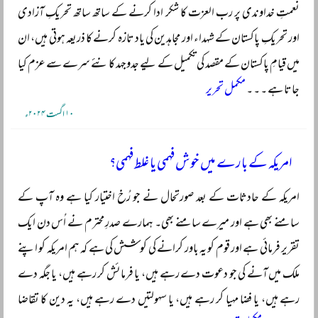
نعمتِ خداوندی پر رب العزت کا شکر ادا کرنے کے ساتھ ساتھ تحریکِ آزادی
اور تحریکِ پاکستان کے شہداء اور مجاہدین کی یاد تازہ کرنے کا ذریعہ ہوتی ہیں، ان
میں قیامِ پاکستان کے مقصد کی تکمیل کے لیے جدوجہد کا نئے سرے سے عزم کیا
جاتا ہے ۔ ۔ ۔
مکمل تحریر
۱۰ اگست ۲۰۲۴ء
امریکہ کے بارے میں خوش فہمی یا غلط فہمی؟
امریکہ کے حادثات کے بعد صورتحال نے جو رُخ اختیار کیا ہے وہ آپ کے
سامنے بھی ہے اور میرے سامنے بھی۔ ہمارے صدرِ محترم نے اُس دن ایک
تقریر فرمائی ہے اور قوم کو یہ باور کرانے کی کوشش کی ہے کہ ہم امریکہ کو اپنے
ملک میں آنے کی جو دعوت دے رہے ہیں، یا فرمائش کر رہے ہیں، یا جگہ دے
رہے ہیں، یا فضا مہیا کر رہے ہیں، یا سہولتیں دے رہے ہیں، یہ دین کا تقاضا