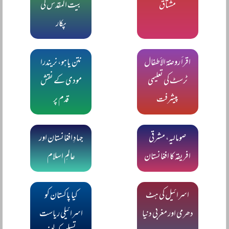
مشتاقؒ
بیت المقدس کی
پکار
اقرأ روضۃ الأطفال
نتن یاہو، نریندرا
ٹرسٹ کی تعلیمی
مودی کے نقش
پیشرفت
قدم پر
صومالیہ، مشرقی
جہادِ افغانستان اور
افریقہ کا افغانستان
عالمِ اسلام
اسرائیل کی ہٹ
کیا پاکستان کو
دھرمی اور مغربی دنیا
اسرائیلی ریاست