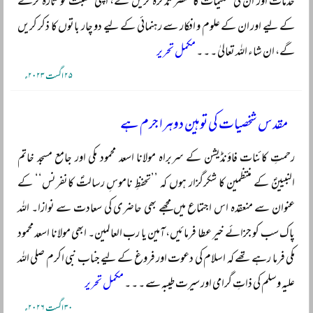
خدمات اور ان کی تعلیمات کا مختصر تذکرہ کریں گے، اپنی نسبت کو تازہ کرنے
کے لیے اور ان کے علوم و افکار سے رہنمائی کے لیے دو چار باتوں کا ذکر کریں
گے، ان شاء اللہ تعالیٰ ۔ ۔ ۔
مکمل تحریر
۲۵ اگست ۲۰۲۳ء
مقدس شخصیات کی توہین دوہرا جرم ہے
رحمتِ کائنات فاؤنڈیشن کے سربراہ مولانا اسعد محمود مکی اور جامع مسجد خاتم
النبیینؐ کے منتظمین کا شکرگزار ہوں کہ ’’تحفظِ ناموسِ رسالتؐ کانفرنس‘‘ کے
عنوان سے منعقدہ اس اجتماع میں مجھے بھی حاضری کی سعادت سے نوازا۔ اللہ
پاک سب کو جزائے خیر عطا فرمائیں، آمین یا رب العالمین۔ ابھی مولانا اسعد محمود
مکی فرما رہے تھے کہ اسلام کی دعوت اور فروغ کے لیے جناب نبی اکرم صلی اللہ
علیہ وسلم کی ذاتِ گرامی اور سیرت طیبہ سے ۔ ۔ ۔
مکمل تحریر
۳۰ اگست ۲۰۲۶ء