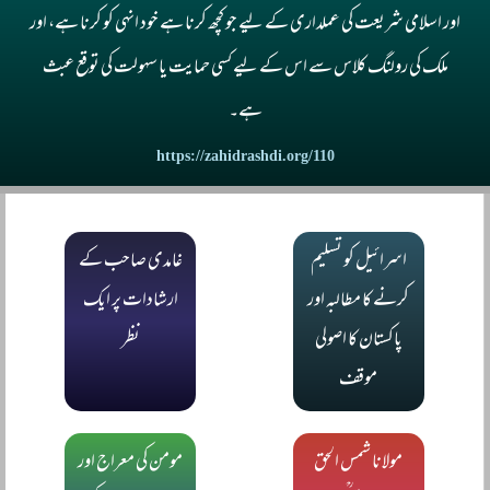
اور اسلامی شریعت کی عملداری کے لیے جو کچھ کرنا ہے خود انہی کو کرنا ہے، اور
ملک کی رولنگ کلاس سے اس کے لیے کسی حمایت یا سہولت کی توقع عبث
ہے۔
https://zahidrashdi.org/110
اسرائیل کو تسلیم
غامدی صاحب کے
کرنے کا مطالبہ اور
ارشادات پر ایک
پاکستان کا اصولی
نظر
موقف
مولانا شمس الحق
مومن کی معراج اور