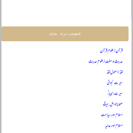
عمومی درجہ بندی
قرآن / علومِ قرآن
حدیث و سنت / علومِ حدیث
فقہ / اصولِ فقہ
سیرتِ نبویؐ
سیرتِ انبیاءؑ
صحابہؓ و اہلِ بیتؓ
اسلام اور سیاست
اسلام اور عدلیہ