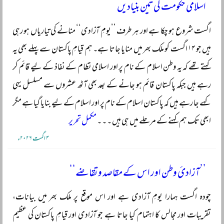
اسلامی حکومت کی تین بنیادیں
اگست شروع ہو چکا ہے اور ہر طرف ’’یومِ آزادی‘‘ منانے کی تیاریاں ہو رہی
ہیں جو ۱۴ اگست کو ملک بھر میں منایا جاتا ہے۔ ہم قیامِ پاکستان سے پہلے بھی یہ
کہتے تھے کہ یہ وطن اسلام کے نام پر اور اسلامی نظام کے نفاذ کے لیے قائم کر
رہے ہیں جبکہ پاکستان قائم ہو جانے کے بعد بھی آٹھ عشروں سے مسلسل یہی
کہے جا رہے ہیں کہ پاکستان اسلام کے نام پر اور اسلام کے لیے بنایا گیا ہے مگر
ابھی تک ہم کہنے کے مرحلے میں ہی ہیں ۔ ۔ ۔
مکمل تحریر
۴ اگست ۲۰۲۶ء
’’آزادئ وطن اور اس کے مقاصد و تقاضے‘‘
چودہ اگست ہمارا یومِ آزادی ہے اور اس موقع پر ملک بھر میں بیانات،
تقریبات اور مجالس کا اہتمام کیا جاتا ہے جو آزادی اور قیامِ پاکستان کی عظیم