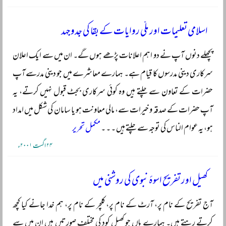
اسلامی تعلیمات اور ملّی روایات کے بقا کی جدوجہد
پچھلے دنوں آپ نے دو اہم اعلانات پڑھے ہوں گے۔ ان میں سے ایک اعلان
سرکاری دینی مدرسوں کا قیام ہے۔ ہمارے معاشرے میں جو دینی مدرسے آپ
حضرات کے تعاون سے چلتے ہیں وہ کوئی سرکاری بجٹ قبول نہیں کرتے، یہ
آپ حضرات کے صدقہ و خیرات سے، مالی معاونت ہو یا سامان کی شکل میں امداد
ہو، یہ عوام الناس کی توجہ سے چلتے ہیں ۔ ۔ ۔
مکمل تحریر
۲۴ اگست ۲۰۰۱ء
کھیل اور تفریح اسوۂ نبوی کی روشنی میں
آج تفریح کے نام پر، آرٹ کے نام پر، کلچر کے نام پر، ہم خدا جانے کیا کچھ
کرتے رہتے ہیں۔ ہمارے ہاں جو کھیل کود کی مختلف صورتیں ہیں ان میں سے