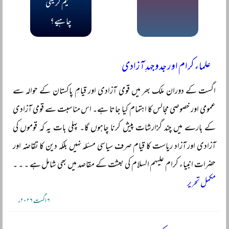
تسلیم کر لینی
چاہیے؟
علماء کرام اور جدوجہدِ آزادی
اگست کے دوران ملک بھر میں قومی آزادی اور قیامِ پاکستان کے حوالہ سے
عمومی اور خصوصی مجالس کا اہتمام کیا جاتا ہے۔ اس مناسبت سے قومی آزادی
کے بارے میں چند گزارشات پیش کرنا چاہوں گا۔ پہلی بات یہ کہ قوموں کی
آزادی اور آزاد ریاست کا قیام صرف سیاسی مسئلہ نہیں بلکہ دین کا تقاضہ اور
حضرات انبیاء کرام علیہم السلام کی بعثت کے مقاصد میں بھی شامل ہے ۔ ۔ ۔
مکمل تحریر
۶ اگست ۲۰۲۶ء