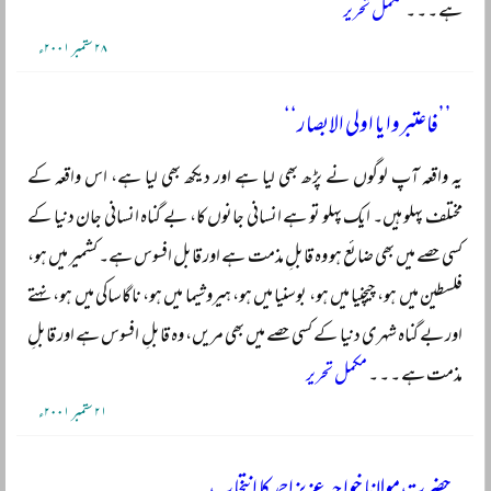
ہے ۔ ۔ ۔
مکمل تحریر
۲۸ ستمبر ۲۰۰۱ء
’’فاعتبروا يا اولی الابصار‘‘
یہ واقعہ آپ لوگوں نے پڑھ بھی لیا ہے اور دیکھ بھی لیا ہے، اس واقعہ کے
مختلف پہلو ہیں۔ ایک پہلو تو ہے انسانی جانوں کا، بے گناہ انسانی جان دنیا کے
کسی حصے میں بھی ضائع ہو وہ قابلِ مذمت ہے اور قابل افسوس ہے۔ کشمیر میں ہو،
فلسطین میں ہو، چیچنیا میں ہو، بوسنیا میں ہو، ہیروشیما میں ہو، ناگاساکی میں ہو، نہتے
اور بے گناہ شہری دنیا کے کسی حصے میں بھی مریں، وہ قابلِ افسوس ہے اور قابلِ
مذمت ہے ۔ ۔ ۔
مکمل تحریر
۲۱ ستمبر ۲۰۰۱ء
حضرت مولانا خواجہ عزیز احمد کا انتخاب