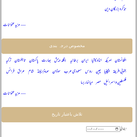
تذکرہ بزرگانِ دین
— مزید عنوانات
مخصوص درجہ بندی
افغانستان
امریکہ
انڈونیشیا
ایران
برطانیہ
بنگلہ دیش
بھارت
پاکستان
تاجکستان
ترکیہ
جنوبی افریقہ
چیچنیا
چین
روس
سعودی عرب
سوڈان
سویٹزرلینڈ
شام
عراق
فرانس
فلسطین و اسرائیل
مصر
میانمار برما
— مزید عنوانات
تلاش باعتبار تاریخ
ابتدائی