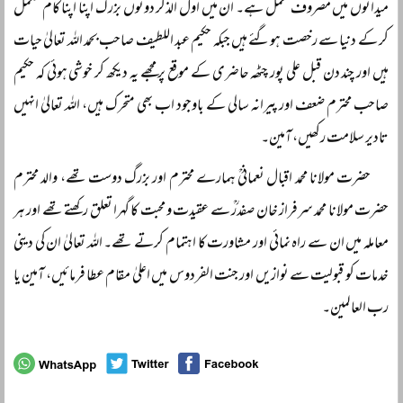
میدانوں میں مصروف عمل ہے۔ ان میں اول الذکر دونوں بزرگ اپنا اپنا کام مکمل
کر کے دنیا سے رخصت ہوگئے ہیں جبکہ حکیم عبد اللطیف صاحب بحمد اللہ تعالیٰ حیات
ہیں اور چند دن قبل علی پور چٹھہ حاضری کے موقع پر مجھے یہ دیکھ کر خوشی ہوئی کہ حکیم
صاحب محترم ضعف اور پیرانہ سالی کے باوجود اب بھی متحرک ہیں، اللہ تعالیٰ انہیں
تادیر سلامت رکھیں، آمین۔
حضرت مولانا محمد اقبال نعمانیؒ ہمارے محترم اور بزرگ دوست تھے، والد محترم
حضرت مولانا محمد سرفراز خان صفدرؒ سے عقیدت و محبت کا گہرا تعلق رکھتے تھے اور ہر
معاملہ میں ان سے راہ نمائی اور مشاورت کا اہتمام کرتے تھے۔ اللہ تعالیٰ ان کی دینی
خدمات کو قبولیت سے نوازیں اور جنت الفردوس میں اعلیٰ مقام عطا فرمائیں، آمین یا
رب العالمین۔