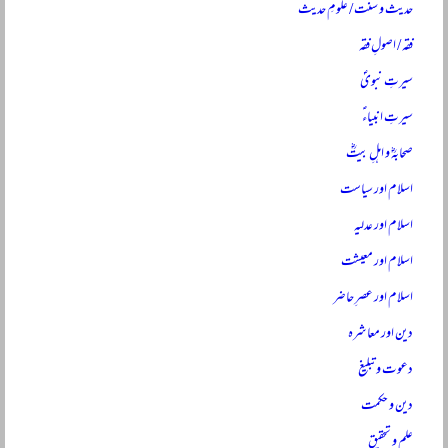
حدیث و سنت / علومِ حدیث
فقہ / اصولِ فقہ
سیرتِ نبویؐ
سیرتِ انبیاءؑ
صحابہؓ و اہلِ بیتؓ
اسلام اور سیاست
اسلام اور عدلیہ
اسلام اور معیشت
اسلام اور عصرِ حاضر
دین اور معاشرہ
دعوت و تبلیغ
دین و حکمت
علم و تحقیق