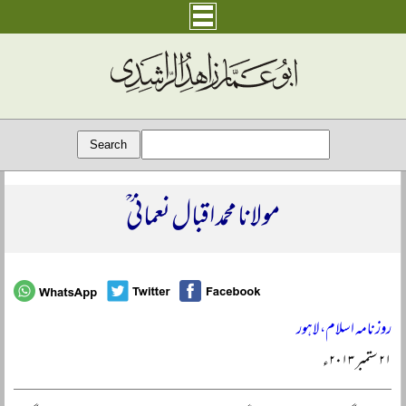
مولانا محمد اقبال نعمانی ؒ
روزنامہ اسلام، لاہور
۲۱ ستمبر ۲۰۱۳ء