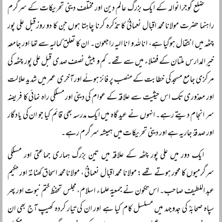
ضلع گوجرانوالہ کے ایک بزرگ عالم دین اور مختلف دینی تحریکات کے سرگرم
راہنما حضرت مولانا محمد اقبال نعمانیؒ کا تذکرہ کرنا چاہتا ہوں جن کا دو روز قبل علی پور
چٹھہ میں انتقال ہوگیا ہے، انا للہ و انا الیہ راجعون۔ ان کا تعلق کمالیہ سے تھا اور جامعہ
خیر المدارس ملتان کے فضلاء میں سے تھے۔ کم و بیش نصف صدی قبل علی پور چٹھہ کی
مرکزی جامع مسجد کی خطابت کے منصب پر فائز ہوئے اور آخری عمر میں شدید علالت
اور معذوری تک اس حیثیت سے علاقہ کے عوام کی دینی اور مسلکی راہ نمائی کا فریضہ
سر انجام دیتے رہے۔ انہوں نے عید گاہ میں ایک مدرسہ بھی قائم کیا جو ان کی یادگار
اور صدقۂ جاریہ ہے اور دینی تحریکات میں ہمیشہ سرگرم رہے۔
ایک دور میں علی پور چٹھہ کے علاقہ میں تین بزرگ ہماری جماعتی اور مسلکی
سرگرمیوں کا محور ہوتے تھے: مولانا محمد اقبال نعمانیؒ ، مولانا محمد اسحاق کھٹانہؒ اور حکیم
عبد اللطیف صاحب۔ اس تکون نے جمعیۃ علماء اسلام، مجلس تحفظ ختم نبوت اور پھر
سپاہ صحابہؒ کی جدوجہد میں مسلسل کام کیا ہے اور ان کی تیار کردہ کھیپ آج بھی ان