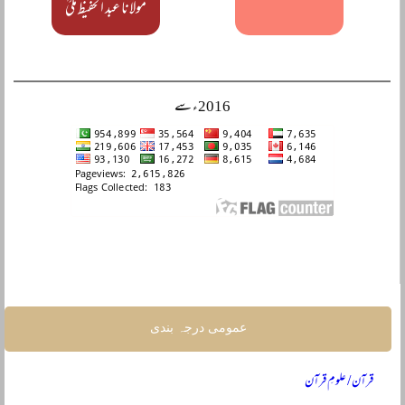
مولانا عبد الحفیظ مکیؒ
2016ء سے
عمومی درجہ بندی
قرآن / علومِ قرآن