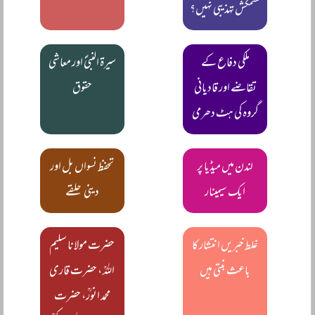
کشمکش تہذیبی نہیں؟
ملکی دفاع کے
سیرۃ النبیؐ اور معاشی
تقاضے اور قادیانی
حقوق
گروہ کی ہٹ دھرمی
لندن میں میڈیا پر
تحفظ نسواں بل اور
ایک سیمینار
دینی حلقے
غلط خبریں انتشار کا
حضرت مولانا سلیم
باعث بنتی ہیں
اللہؒ ، حضرت قاری
محمد انورؒ، حضرت