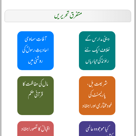
متفرق تحریریں
دینی مدارس کے
آفاتِ سماوی
خلاف ایک نئے
احادیثِ رسولؐ کی
راؤنڈ کی تیاریاں
روشنی میں
شریعت بل،
مال کی حفاظت کا
پارلیمنٹ کی
قرآنی حکم
خودمختاری اور اجتہاد
کیا موجودہ عالمی
اقبالؒ کا تصور اجتہاد